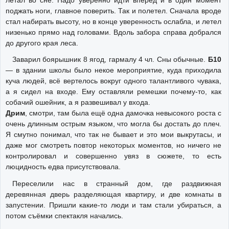
летал во сне. Надо уверенно идти вперёд и в один момент
поджать ноги, главное поверить. Так и полетел. Сначала вроде
стал набирать высоту, но в конце уверенность ослабла, и летел
низенько прямо над головами. Вдоль забора справа добрался
до другого края леса.
Заварил боярышник 8 ягод, гармалу 4 чл. Сны обычные.
Б10
— в здании школы было некое мероприятие, куда приходила
куча людей, всё вертелось вокруг одного талантливого чувака,
а я сидел на входе. Ему оставляли ремешки почему-то, как
собачий ошейник, а я развешивал у входа.
Дрим
, смотри, там была ещё одна дамочка невысокого роста с
очень длинным острым языком, что могла бы достать до плеч.
Я смутно понимал, что так не бывает и это мои выкрутасы, и
даже мог смотреть повтор некоторых моментов, но ничего не
контролировал и совершенно увяз в сюжете, то есть
люцидность едва присутствовала.
Переселили нас в странный дом, где раздвижная
деревянная дверь разделяющая квартиру, и две комнаты в
запустении. Пришли какие-то люди и там стали убираться, а
потом съёмки спектакля начались.