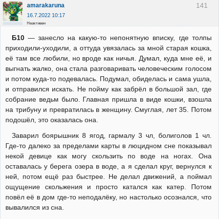
141
amarakaruna
16.7.2022 10:17
Неактивен
Б10
— занесло на какую-то непонятную вписку, где толпы
приходили-уходили, а оттуда увязалась за мной старая кошка,
её там все любили, но вроде как ничья. Думал, куда мне её, и
выгнать жалко, она стала разговаривать человеческим голосом
и потом куда-то подевалась. Подумал, обиделась и сама ушла,
и отправился искать. Не пойму как забрёл в большой зал, где
собрание ведьм было. Главная пришла в виде кошки, взошла
на трибуну и превратилась в женщину. Смуглая, лет 35. Потом
подошёл, это оказалась она.
Заварил боярышник 8 ягод, гармалу 3 чл, болиголов 1 чл.
Где-то далеко за пределами карты в люцидном сне показывал
некой девице как могу скользить по воде на ногах. Она
оставалась у берега озера в воде, а я сделал круг, вернулся к
ней, потом ещё раз быстрее. Не делал движений, а поймал
ощущение скольжения и просто катался как катер. Потом
повёл её в дом где-то неподалёку, но настолько осознался, что
вывалился из сна.