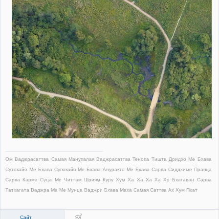
Ом Ваджрасаттва Самая Манупалая Ваджрасаттва Тенопа Тишта Дридхо Ме Бхава
Сутокайо Ме Бхава Супокайо Ме Бхава Ануракто Ме Бхава Сарва Сиддхиме Праяца
Сарва Карма Суца Ме Читтам Шриям Куру Хум Ха Ха Ха Ха Хо Бхагаван Сарва
Татхагата Ваджра Ма Ме Мунца Ваджри Бхава Маха Самая Саттва Ах Хум Пхат
Сайт