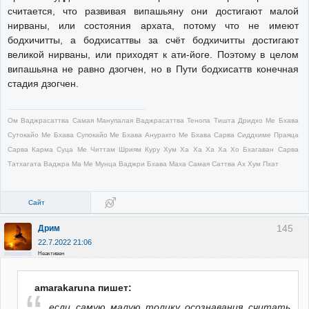
считается, что развивая випашьяну они достигают малой
нирваны, или состояния архата, потому что не имеют
бодхичитты, а бодхисаттвы за счёт бодхичитты достигают
великой нирваны, или приходят к ати-йоге. Поэтому в целом
випашьяна не равно дзогчен, но в Пути бодхисаттв конечная
стадия дзогчен.
Ом Ваджрасаттва Самая Манупалая Ваджрасаттва Тенопа Тишта Дридхо Ме Бхава
Сутокайо Ме Бхава Супокайо Ме Бхава Ануракто Ме Бхава Сарва Сиддхиме Праяца
Сарва Карма Суца Ме Читтам Шриям Куру Хум Ха Ха Ха Ха Хо Бхагаван Сарва
Татхагата Ваджра Ма Ме Мунца Ваджри Бхава Маха Самая Саттва Ах Хум Пхат
Сайт
145
Дрим
22.7.2022 21:06
Неактивен
amarakaruna пишет:
если самую малую толику осознавания считать