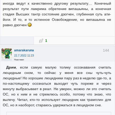
иногда ведут к качественно другому результату.... Конечный
результат пути ламрима обретение випашьяны, а конечная
стадия Высших тантр состояние дзогчен, глубинная суть ати-
йоги. И то, и то истинное Освобождение, но випашьяна не
равно дзогчен
1
144
amarakaruna
22.7.2022 11:23
Неактивен
Дрим
, если самую малую толику осознавания считать
люцидным сном, то сейчас у меня все сны чуть-чуть
люцидные! Но хорошие люцидники пару раз в неделю где-то, а
по-настоящему осознаться выходит чуть пореже и через
минуту выбрасывает в реал. Не уверен, можно ли это считать
ОС, но к ним и не стремлюсь особо, потому что знаю, что
вылечу. Читал, кто-то использует люцидник как трамплин для
ОС, но я наоборот, стараюсь удержаться в люцидном сне.