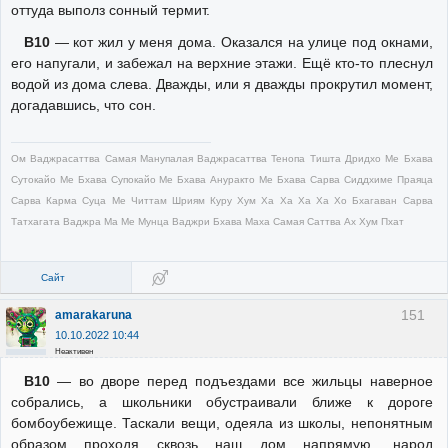
оттуда выполз сонный термит.
В10
— кот жил у меня дома. Оказался на улице под окнами,
его напугали, и забежал на верхние этажи. Ещё кто-то плеснул
водой из дома слева. Дважды, или я дважды прокрутил момент,
догадавшись, что сон.
Ом Ваджрасаттва Самая Манупалая Ваджрасаттва Тенопа Тишта Дридхо Ме Бхава
Сутокайо Ме Бхава Супокайо Ме Бхава Ануракто Ме Бхава Сарва Сиддхиме Праяца
Сарва Карма Суца Ме Читтам Шриям Куру Хум Ха Ха Ха Ха Хо Бхагаван Сарва
Татхагата Ваджра Ма Ме Мунца Ваджри Бхава Маха Самая Саттва Ах Хум Пхат
Сайт
151
amarakaruna
10.10.2022 10:44
Неактивен
В10
— во дворе перед подъездами все жильцы наверное
собрались, а школьники обустраивали ближе к дороге
бомбоубежище. Таскали вещи, одеяла из школы, непонятным
образом проходя сквозь наш дом напрямую, народ