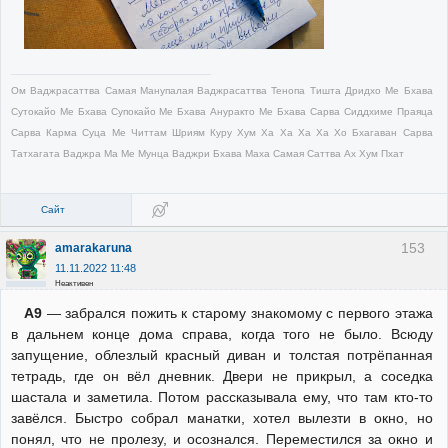
Ом Ваджрасаттва Самая Манупалая Ваджрасаттва Тенопа Тишта Дридхо Ме Бхава
Сутокайо Ме Бхава Супокайо Ме Бхава Ануракто Ме Бхава Сарва Сиддхиме Праяца
Сарва Карма Суца Ме Читтам Шриям Куру Хум Ха Ха Ха Ха Хо Бхагаван Сарва
Татхагата Ваджра Ма Ме Мунца Ваджри Бхава Маха Самая Саттва Ах Хум Пхат
Сайт
153
amarakaruna
11.11.2022 11:48
Неактивен
А9
— забрался пожить к старому знакомому с первого этажа
в дальнем конце дома справа, когда того не было. Всюду
запущение, облезлый красный диван и толстая потрёпанная
тетрадь, где он вёл дневник. Двери не прикрыл, а соседка
шастала и заметила. Потом рассказывала ему, что там кто-то
завёлся. Быстро собрал манатки, хотел вылезти в окно, но
понял, что не пролезу, и осознался. Переместился за окно и