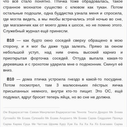
что всё стало понятно. Птичка тоже обрадовалась, такое
странное мохнатое существо с клювом как тукан. Потом
остальные подошли, одна буддистка узнала меня и спросила,
где могла видеть, а мы якобы встречались этой ночью во сне,
где магазинчик как от моего дома к шоссе, но не помню этого.
Служебный журнал ещё принесли.
В10
— как будто окно соседей сверху обращено в мою
сторону, и я мог бы даже туда залезть. Прямо за окном
небольшой уступ, над ним очень высокий карниз и
приоткрытая форточка соседей. Оттуда выпала какая-то
деревяшка и с грохотом ударила мне о подоконник. Скинул её
вниз.
В10
— дома птичка устроила гнездо в какой-то посудине.
Потом посмотрел, там 3 малюсеньких пёстрых яичка
присыпанных немного, внутри кто-то пищит. Это ОС, ещё
подумал, вдруг бросит теперь яйца, но во сне не должна.
Ом Ваджрасаттва Самая Манупалая Ваджрасаттва Тенопа Тишта Дридхо Ме Бхава
Сутокайо Ме Бхава Супокайо Ме Бхава Ануракто Ме Бхава Сарва Сиддхиме Праяца
Сарва Карма Суца Ме Читтам Шриям Куру Хум Ха Ха Ха Ха Хо Бхагаван Сарва