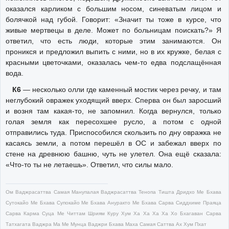
оказался карликом с большим носом, синеватым лицом и
болячкой над губой. Говорит: «Значит ты тоже в курсе, что
живые мертвецы в деле. Может по больницам поискать?» Я
ответил, что есть люди, которые этим занимаются. Он
проникся и предложил выпить с ними, но в их кружке, белая с
красными цветочками, оказалась чем-то едва подслащённая
вода.
К6
— несколько олли где каменный мостик через речку, и там
неглубокий овражек уходящий вверх. Сперва он был заросший
и возня там какая-то, не запомнил. Когда вернулся, только
голая земля как пересохшее русло, а потом с одной
отправились туда. Приспособился скользить по дну овражка не
касаясь земли, а потом перешёл в ОС и забежал вверх по
стене на древнюю башню, чуть не улетел. Она ещё сказала:
«Что-то ты не летаешь». Ответил, что силы мало.
Ом Ваджрасаттва Самая Манупалая Ваджрасаттва Тенопа Тишта Дридхо Ме Бхава
Сутокайо Ме Бхава Супокайо Ме Бхава Ануракто Ме Бхава Сарва Сиддхиме Праяца
Сарва Карма Суца Ме Читтам Шриям Куру Хум Ха Ха Ха Ха Хо Бхагаван Сарва
Татхагата Ваджра Ма Ме Мунца Ваджри Бхава Маха Самая Саттва Ах Хум Пхат