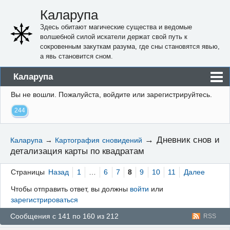
Каларупа
Здесь обитают магические существа и ведомые
волшебной силой искатели держат свой путь к
сокровенным закуткам разума, где сны становятся явью,
а явь становится сном.
Каларупа
Вы не вошли.
Пожалуйста, войдите или зарегистрируйтесь.
Блог
244
Форум
Пользователи
→
Дневник снов и
Каларупа
→
Картография сновидений
детализация карты по квадратам
Правила
Регистрация
Страницы
Назад
1
…
6
7
8
9
10
11
Далее
Чтобы отправить ответ, вы должны
войти
или
Вход
зарегистрироваться
Сообщения с 141 по 160 из 212
RSS