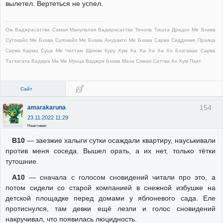
вылетел. Вертеться не успел.
Ом Ваджрасаттва Самая Манупалая Ваджрасаттва Тенопа Тишта Дридхо Ме Бхава
Сутокайо Ме Бхава Супокайо Ме Бхава Ануракто Ме Бхава Сарва Сиддхиме Праяца
Сарва Карма Суца Ме Читтам Шриям Куру Хум Ха Ха Ха Ха Хо Бхагаван Сарва
Татхагата Ваджра Ма Ме Мунца Ваджри Бхава Маха Самая Саттва Ах Хум Пхат
Сайт
154
amarakaruna
23.11.2022 11:29
Неактивен
В10
— заезжие халыги сутки осаждали квартиру, науськивали
против меня соседа. Вышел орать, а их нет, только тётки
тутошние.
А10
— сначала с голосом сновидений читали про это, а
потом сидели со старой компанией в снежной избушке на
детской площадке перед домами у яблоневого сада. Еле
протиснулся, там девки ещё лезли и голос сновидений
накручивал, что появилась люцидность.