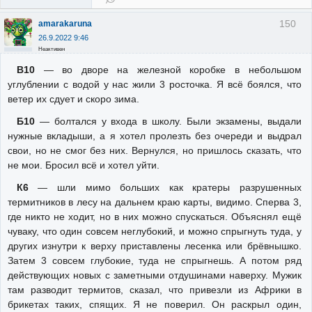
150
amarakaruna
26.9.2022 9:46
Неактивен
В10
— во дворе на железной коробке в небольшом
углублении с водой у нас жили 3 росточка. Я всё боялся, что
ветер их сдует и скоро зима.
Б10
— болтался у входа в школу. Были экзамены, выдали
нужные вкладыши, а я хотел пролезть без очереди и выдрал
свои, но не смог без них. Вернулся, но пришлось сказать, что
не мои. Бросил всё и хотел уйти.
К6
— шли мимо больших как кратеры разрушенных
термитников в лесу на дальнем краю карты, видимо. Сперва 3,
где никто не ходит, но в них можно спускаться. Объяснял ещё
чуваку, что один совсем неглубокий, и можно спрыгнуть туда, у
других изнутри к верху приставлены лесенка или брёвнышко.
Затем 3 совсем глубокие, туда не спрыгнешь. А потом ряд
действующих новых с заметными отдушинами наверху. Мужик
там разводит термитов, сказал, что привезли из Африки в
брикетах таких, спящих. Я не поверил. Он раскрыл один,