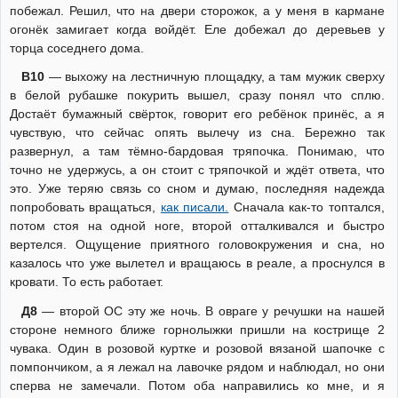
побежал. Решил, что на двери сторожок, а у меня в кармане
огонёк замигает когда войдёт. Еле добежал до деревьев у
торца соседнего дома.
В10
— выхожу на лестничную площадку, а там мужик сверху
в белой рубашке покурить вышел, сразу понял что сплю.
Достаёт бумажный свёрток, говорит его ребёнок принёс, а я
чувствую, что сейчас опять вылечу из сна. Бережно так
развернул, а там тёмно-бардовая тряпочка. Понимаю, что
точно не удержусь, а он стоит с тряпочкой и ждёт ответа, что
это. Уже теряю связь со сном и думаю, последняя надежда
попробовать вращаться,
как писали.
Сначала как-то топтался,
потом стоя на одной ноге, второй отталкивался и быстро
вертелся. Ощущение приятного головокружения и сна, но
казалось что уже вылетел и вращаюсь в реале, а проснулся в
кровати. То есть работает.
Д8
— второй ОС эту же ночь. В овраге у речушки на нашей
стороне немного ближе горнолыжки пришли на кострище 2
чувака. Один в розовой куртке и розовой вязаной шапочке с
помпончиком, а я лежал на лавочке рядом и наблюдал, но они
сперва не замечали. Потом оба направились ко мне, и я