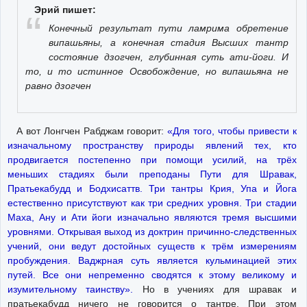
Эрий пишет:
Конечный результат пути ламрима обретение
випашьяны, а конечная стадия Высших тантр
состояние дзогчен, глубинная суть ати-йоги. И
то, и то истинное Освобождение, но випашьяна не
равно дзогчен
А вот Лонгчен Рабджам говорит:
«Для того, чтобы привести к
изначальному пространству природы явлений тех, кто
продвигается постепенно при помощи усилий, на трёх
меньших стадиях были преподаны Пути для Шравак,
Пратьекабудд и Бодхисаттв. Три тантры Крия, Упа и Йога
естественно присутствуют как три средних уровня. Три стадии
Маха, Ану и Ати йоги изначально являются тремя высшими
уровнями. Открывая выход из доктрин причинно-следственных
учений, они ведут достойных существ к трём измерениям
пробуждения. Ваджрная суть является кульминацией этих
путей. Все они непременно сводятся к этому великому и
изумительному таинству».
Но в учениях для шравак и
пратьекабудд ничего не говорится о тантре. При этом