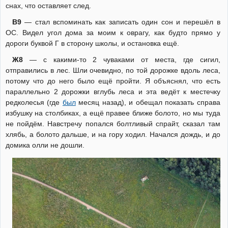
снах, что оставляет след.
В9
— стал вспоминать как записать один сон и перешёл в
ОС. Видел угол дома за моим к оврагу, как будто прямо у
дороги буквой Г в сторону школы, и остановка ещё.
Ж8
— с какими-то 2 чуваками от места, где сигил,
отправились в лес. Шли очевидно, по той дорожке вдоль леса,
потому что до него было ещё пройти. Я объяснял, что есть
параллельно 2 дорожки вглубь леса и эта ведёт к местечку
редколесья (где
был
месяц назад), и обещал показать справа
избушку на столбиках, а ещё правее ближе болото, но мы туда
не пойдём. Навстречу попался болтливый спрайт, сказал там
хлябь, а болото дальше, и на гору ходил. Начался дождь, и до
домика олли не дошли.