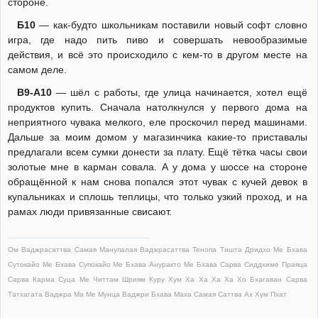
стороне.
Б10
— как-будто школьникам поставили новый софт словно
игра, где надо пить пиво и совершать невообразимые
действия, и всё это происходило с кем-то в другом месте на
самом деле.
В9-А10
— шёл с работы, где улица начинается, хотел ещё
продуктов купить. Сначала натолкнулся у первого дома на
неприятного чувака мелкого, еле проскочил перед машинами.
Дальше за моим домом у магазинчика какие-то приставалы
предлагали всем сумки донести за плату. Ещё тётка часы свои
золотые мне в карман совала. А у дома у шоссе на стороне
обращённой к нам снова попался этот чувак с кучей девок в
купальниках и сплошь теплицы, что только узкий проход, и на
рамах люди привязанные свисают.
Ом Ваджрасаттва Самая Манупалая Ваджрасаттва Тенопа Тишта Дридхо Ме Бхава
Сутокайо Ме Бхава Супокайо Ме Бхава Ануракто Ме Бхава Сарва Сиддхиме Праяца
Сарва Карма Суца Ме Читтам Шриям Куру Хум Ха Ха Ха Ха Хо Бхагаван Сарва
Татхагата Ваджра Ма Ме Мунца Ваджри Бхава Маха Самая Саттва Ах Хум Пхат