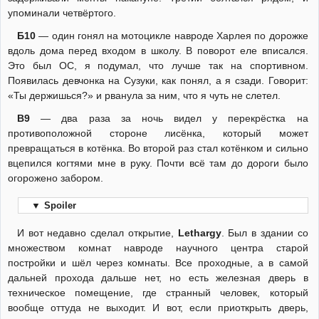
упоминали четвёртого.
Б10
— один гонял на мотоцикле навроде Харлея по дорожке
вдоль дома перед входом в школу. В поворот еле вписался.
Это был ОС, я подумал, что лучше так на спортивном.
Появилась девчонка на Сузуки, как понял, а я сзади. Говорит:
«Ты держишься?» и рванула за ним, что я чуть не слетел.
В9
— два раза за ночь видел у перекрёстка на
противоположной стороне лисёнка, который может
превращаться в котёнка. Во второй раз стал котёнком и сильно
вцепился когтями мне в руку. Почти всё там до дороги было
огорожено забором.
▼
Spoiler
И вот недавно сделал открытие,
Lethargy
. Был в здании со
множеством комнат навроде научного центра старой
постройки и шёл через комнаты. Все проходные, а в самой
дальней прохода дальше нет, но есть железная дверь в
техническое помещение, где странный человек, который
вообще оттуда не выходит. И вот, если приоткрыть дверь,