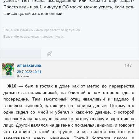
успеть? Нет плана исследований или каких-то ещё задач?
Просто ведь и за 1 минуту в ОС что-то можно успеть, если есть
список целей заготовленный.
Всё, о чем скажешь - мхом прорастет со временем,
Все, о чём промолчишь - папоротником.
147
amarakaruna
29.7.2022 10:41
Неактивен
Ж10
— был в гостях в доме как от метро до перекрёстка
дальше за поликлиникой, на ближней к нам стороне где-то
посередине. Там зажиточный отец чванливый и видимо 4
взрослых сыновей, катающих на папины деньги. Потому что
один сидел со мной и убегал к какой-то девице, с которой
познакомился накануне, зачем-то натянув шапку и воротник на
лицо. Другой валялся на диване с похмелья, видимо, и говорит
что гитарист в какой-то группе, и мы видели как это его
задерживали менты накануне. Третий болтался рядом, и