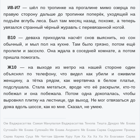
И8-И7
— шёл по тропинке на прогалине мимо озерца по
правую сторону дальше до тропинки поперёк, уходящей на
подъём вглубь леса. Был там месяц назад, похоже, а теперь
увязался странный чёрный журавль с перевязанной ногой.
В10
— деваха приходила насчёт снов выяснить, но сон
обычный, и мыл пол на кухне. Там было грязно, потом ещё
пролили и засохло. Она ждала в соседней комнате, а потом
пришла помогать.
Ж10
— на выходе из метро на нашей стороне один
объяснял по телефону, что видел как убили и оживили
женщину, а тётка рядом, как мертвячка в белом платье,
подслушала. Стала метаться, вроде что её раскрыли, кто-то
побежал и она побежала. Потом одна докопалась, чтобы
выровнял плитку на лестнице, где выход. Не мог отвязаться до
дома вдоль шоссе, как ко мне. Сказал, не умею.
Ом Ваджрасаттва Самая Манупалая Ваджрасаттва Тенопа Тишта Дридхо Ме Бхава
Сутокайо Ме Бхава Супокайо Ме Бхава Ануракто Ме Бхава Сарва Сиддхиме Праяца
Сарва Карма Суца Ме Читтам Шриям Куру Хум Ха Ха Ха Ха Хо Бхагаван Сарва