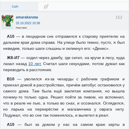
Сайт
152
amarakaruna
25.10.2022 10:36
Неактивен
А10
— в люцидном сне отправился к старому приятелю на
дальнем крае дома справа. На улице было темно, пусто, я был
невидим, только шаги слышны и окликнул его: «Денис».
Ж8-И7
— ходил через дамбу, где сигил, на кручи в лесу, куда
лазал назад
10 лет.
Считал шаги секундами, потом думал как
переводить в расстояние.
В10
— уволился из-за чехарды с рабочим графиком и
приехал домой в расстройствах, причём автобус остановился у
самого дома. Там была ещё заклятая компания, но вышла
почему-то только одна. Решил пойти за пивом, но вспомнил,
что в реале не пью, а только во снах, и осознался. Огляделся,
но ларька на перекрёстке и магазинчика у оврага нету.
Подумал, что во сне так поменялось, и вылетел в реал.
А10
— был за домом у нас на самом краю карты в