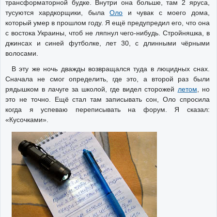
трансформаторной будке. Внутри она больше, там 2 яруса,
тусуются хардкорщики, была
Оло
и чувак с моего дома,
который умер в прошлом году. Я ещё предупредил его, что она
с востока Украины, чтоб не ляпнул чего-нибудь. Стройняшка, в
джинсах и синей футболке, лет 30, с длинными чёрными
волосами.
В эту же ночь дважды возвращался туда в люцидных снах.
Сначала не смог определить, где это, а второй раз были
рядышком в лачуге за школой, где видел сторожей
летом
, но
это не точно. Ещё стал там записывать сон, Оло спросила
когда я успеваю переписывать на форум. Я сказал:
«Кусочками».