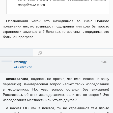
люцидным сном
Осознавания чего? Что находишься во сне? Полного
понимания нет, но возникают подозрения или хотя бы просто
странности замечаются? Если так, то все сны - люцидники, это
большой прогресс.
Неактивен
146
Lethargy
24.7.2022 2:52
amarakaruna
, надеюсь не против, что вмешиваюсь в вашу
переписку) Заинтересовал вопрос насчёт твоих исследований
в люцидниках. Но, увы, вопрос остался без внимания)
Расскажешь об этих исследованиях, если это не секрет? Это
исследования местности или что-то другое?
А насчёт ОС, как я поняла, ты не стремишься там что-то