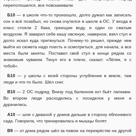
переполошился, все повскакивали.
Б10
— в школе что-то произошло, долго думал как записать
сон и всё позабыл, но снова очутился в школе в ОС. У входа в
класс стояли 2 бака, греющие воду, и один со сжатым
воздухом. Я заварил себе кашу овсяную, наверное, взял стул и
долго искал куда приткнуться. Почему-то решил, прежде чем
выйти из сюжета надо поесть и осмотреться, для начала, а все
места были заняты. Поставил свой стул в конце рядом со
знакомым чуваком. Ткнул его в плечо, сказал: «Лёлик, я с
тобой».
Б10
— у школы с моей стороны углубление в земле, там
люди и что-то было. Шёл снег.
В10
— 2 ОС подряд. Внизу под балконом кот бьёт лапками.
Во втором люди расходились с посиделок у меня и
дурачились.
А10
— шли с девахой у домов дальше в сторону яблоневого
сада. Говорила, что тренировалась и мышцы болят.
В9
— от дома рядом шёл за пивом на перекрёстке на другой