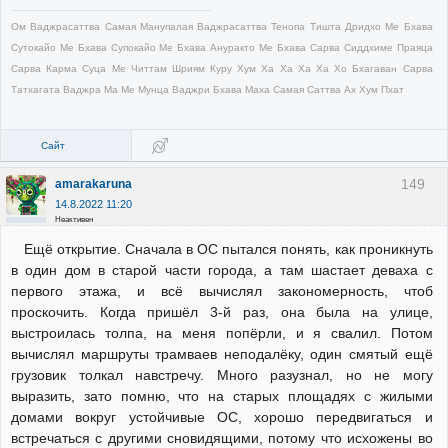
Ом Ваджрасаттва Самая Манупалая Ваджрасаттва Тенопа Тишта Дридхо Ме Бхава
Сутокайо Ме Бхава Супокайо Ме Бхава Ануракто Ме Бхава Сарва Сиддхиме Праяца
Сарва Карма Суца Ме Читтам Шриям Куру Хум Ха Ха Ха Ха Хо Бхагаван Сарва
Татхагата Ваджра Ма Ме Мунца Ваджри Бхава Маха Самая Саттва Ах Хум Пхат
Сайт
149
amarakaruna
14.8.2022 11:20
Неактивен
Ещё открытие. Сначала в ОС пытался понять, как проникнуть
в один дом в старой части города, а там шастает деваха с
первого этажа, и всё вычислял закономерность, чтоб
проскочить. Когда пришёл 3-й раз, она была на улице,
выстроилась толпа, на меня попёрли, и я свалил. Потом
вычислял маршруты трамваев неподалёку, один смятый ещё
грузовик толкал навстречу. Много разузнал, но не могу
выразить, зато помню, что на старых площадях с жилыми
домами вокруг устойчивые ОС, хорошо передвигаться и
встречаться с другими сновидящими, потому что исхожены во