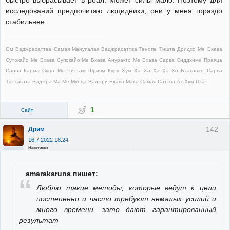
быстро выбрасывает в реал. Может силы мало. Поэтому для
исследований предпочитаю люцидники, они у меня гораздо
стабильнее.
Ом Ваджрасаттва Самая Манупалая Ваджрасаттва Тенопа Тишта Дридхо Ме Бхава
Сутокайо Ме Бхава Супокайо Ме Бхава Ануракто Ме Бхава Сарва Сиддхиме Праяца
Сарва Карма Суца Ме Читтам Шриям Куру Хум Ха Ха Ха Ха Хо Бхагаван Сарва
Татхагата Ваджра Ма Ме Мунца Ваджри Бхава Маха Самая Саттва Ах Хум Пхат
1
Сайт
142
Дрим
16.7.2022 18:24
Неактивен
amarakaruna пишет:
Люблю такие методы, которые ведут к цели
постепенно и часто требуют немалых усилий и
много времени, зато дают гарантированный
результат