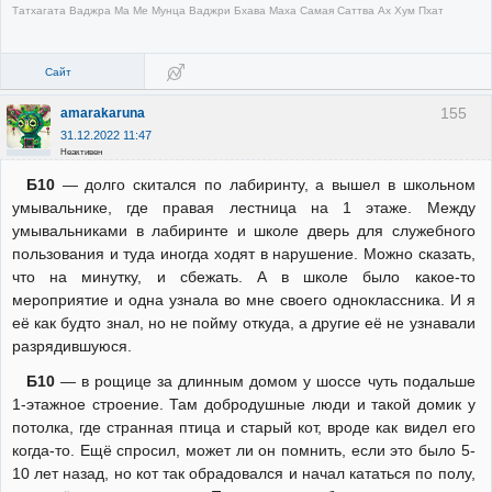
Татхагата Ваджра Ма Ме Мунца Ваджри Бхава Маха Самая Саттва Ах Хум Пхат
Сайт
155
amarakaruna
31.12.2022 11:47
Неактивен
Б10
— долго скитался по лабиринту, а вышел в школьном
умывальнике, где правая лестница на 1 этаже. Между
умывальниками в лабиринте и школе дверь для служебного
пользования и туда иногда ходят в нарушение. Можно сказать,
что на минутку, и сбежать. А в школе было какое-то
мероприятие и одна узнала во мне своего одноклассника. И я
её как будто знал, но не пойму откуда, а другие её не узнавали
разрядившуюся.
Б10
— в рощице за длинным домом у шоссе чуть подальше
1-этажное строение. Там добродушные люди и такой домик у
потолка, где странная птица и старый кот, вроде как видел его
когда-то. Ещё спросил, может ли он помнить, если это было 5-
10 лет назад, но кот так обрадовался и начал кататься по полу,