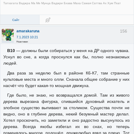
Татхагата Ваджра Ма Ме Мунца Ваджри Бхава Маха Самая Саттва Ах Хум Пхат
Сайт
156
amarakaruna
7.1.2023 10:21
Неактивен
В10
— должны были собираться у меня на ДР одного чувака.
Уснул во сне, а когда проснулся как бы, полно незнакомых
людей.
Два раза за неделю был в районе К6-К7, там странные
культовые места и много олли. Сначала общее собрание у них
насчёт что будет какая-то мощная движуха.
Где было, не знаю, но возвращался домой. Там из живого
дерева вырезана фигурка, спившийся духовный искатель и
злобное существо выпивают за столиком. Существа почти не
видно, оно в глубине дерева, некий безумный мастер делал.
Хотел проскочить, но заметили и оно радостно высунулось из
дерева. Всегда якобы избегал их во снах, но теперь
поменялось многое, подошёл, дружелюбно взял за плечо. Тот