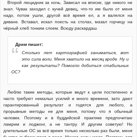
Второй люцидник за ночь. Зависал на вписке, где никого не
знал. Чувак заходил с кучей девиц, что-то им было от меня
надо, потом ушли, другой всё время ел, а я валялся на
диване. Вставал, искал поесть на столах, мазал горчицу на
чёрный хлеб тонким слоем. Всюду раскардаш.
Дрим пишет:
Столько лет картографией заниматься, вот
это сила воли. Меня хватило на месяц вроде. Ну и
как результаты? Помогло добиться стабильных
ОС?
Люблю такие методы, которые ведут к цели постепенно и
часто требуют немалых усилий и много времени, зато дают
гарантированный результат и годятся для любого, а
прорывные методы не для меня, потому что я обычный
человек. Поэтому и в буддийской практике предпочитаю
ламрим и лоджонг, а не тантру. И другим советую! Но
длительные ОС за всё время только несколько раз были, меня