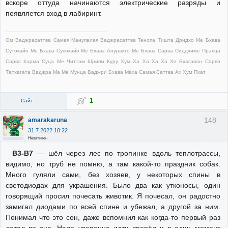
вскоре оттуда начинаются электрические разряды и
появляется вход в лабиринт.
Ом Ваджрасаттва Самая Манупалая Ваджрасаттва Тенопа Тишта Дридхо Ме Бхава
Сутокайо Ме Бхава Супокайо Ме Бхава Ануракто Ме Бхава Сарва Сиддхиме Праяца
Сарва Карма Суца Ме Читтам Шриям Куру Хум Ха Ха Ха Ха Хо Бхагаван Сарва
Татхагата Ваджра Ма Ме Мунца Ваджри Бхава Маха Самая Саттва Ах Хум Пхат
1
Сайт
148
amarakaruna
31.7.2022 10:22
Неактивен
В3-В7
— шёл через лес по тропинке вдоль теплотрассы,
видимо, но труб не помню, а там какой-то праздник собак.
Много гуляли сами, без хозяев, у некоторых спины в
светодиодах для украшения. Было два как утконосы, один
говорящий просил почесать животик. Я почесал, он радостно
замигал диодами по всей спине и убежал, а другой за ним.
Понимал что это сон, даже вспомнил как когда-то первый раз