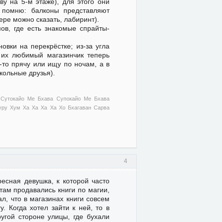
у на 5-м этаже), для этого они
в помню: балконы представляют
ере можно сказать, лабиринт).
ов, где есть знакомые спрайты-
овки на перекрёстке; из-за угла
 их любимый магазинчик теперь
-то прячу или ищу по ночам, а в
кольные друзья).
 Сутокайо Ме Бхава Супокайо Ме Бхава
ру Хум Ха Ха Ха Ха Хо Бхагаван Сарва
4
сная девушка, к которой часто
 там продавались книги по магии,
ал, что в магазинах книги совсем
. Когда хотел зайти к ней, то в
угой стороне улицы, где бухали