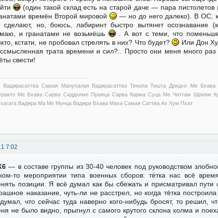
айти
(один такой склад есть на старой даче — пара пистолетов
анатами времён Второй мировой
— но до него далеко). В ОС, к
 сделают, но, боюсь, лабиринт быстро вытянет осознавание (к
маю, и гранатами не возьмёшь
. А вот с теми, что поменьш
кто, кстати, не пробовал стрелять в них? Что будет?
Или Дон Хуа
ссмысленная трата времени и сил?.. Просто они меня много раз
ёты свести!
 Ваджрасаттва Самая Манупалая Ваджрасаттва Тенопа Тишта Дридхо Ме Бхава
уракто Ме Бхава Сарва Сиддхиме Праяца Сарва Карма Суца Ме Читтам Шриям Ку
тхагата Ваджра Ма Ме Мунца Ваджри Бхава Маха Самая Саттва Ах Хум Пхат
11 7:02
К6
— в составе группы из 30-40 человек под руководством злобно
ком-то мероприятии типа военных сборов: тётка нас всё врем
нять позиции. Я всё думал как бы сбежать и присматривал пути о
рашное наказание, чуть-ли не расстрел, но когда тётка построила
думал, что сейчас туда наверно кого-нибудь бросят, то решил, ч
ня не было видно, прыгнул с самого крутого склона холма и поех