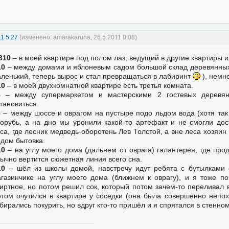
11 5:27
(изменено: amarakaruna, 26.5.2011 0:08)
В10
– в моей квартире под полом лаз, ведущий в другие квартиры и
10
– между домами и яблоневым садом большой склад деревянных 
ленький, теперь вырос и стал превращаться в лабиринт
), немн
10
– в моей двухкомнатной квартире есть третья комната.
8
– между супермаркетом и мастерскими 2 гостевых деревян
тановиться.
8
– между шоссе и оврагом на пустыре подо льдом вода (хотя так 
орубь, а на дно мы уронили какой-то артефакт и не смогли дос
са, где лесник медведь-оборотень Лев Толстой, а вне леса хозяин
дом бытовка.
10
– на углу моего дома (дальнем от оврага) галантерея, где про
ычно вертится сюжетная линия всего сна.
10
– шёл из школы домой, навстречу идут ребята с бутылками с
газинчике на углу моего дома (ближнем к оврагу), и я тоже по
иртное, но потом решил сок, который потом зачем-то переливал в
том очутился в квартире у соседки (она была совершенно непох
бирались покурить, но вдруг кто-то пришёл и я спрятался в стенно