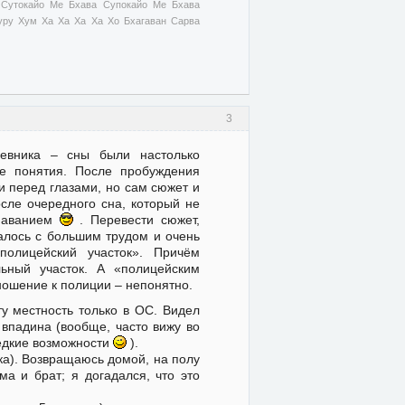
 Сутокайо Ме Бхава Супокайо Ме Бхава
ру Хум Ха Ха Ха Ха Хо Бхагаван Сарва
3
евника – сны были настолько
ые понятия. После пробуждения
и перед глазами, но сам сюжет и
осле очередного сна, который не
знаванием
. Перевести сюжет,
далось с большим трудом и очень
 полицейский участок». Причём
льный участок. А «полицейским
ношение к полиции – непонятно.
ту местность только в ОС. Видел
 впадина (вообще, часто вижу во
редкие возможности
).
ка). Возвращаюсь домой, на полу
ма и брат; я догадался, что это