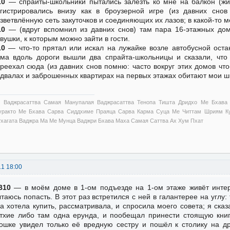
10
— спрайты-школьники пытались залезть ко мне на балкон (жив
гистрировались внизу как в броузерной игре (из давних сно
зветвлённую сеть закуточков и соединяющих их лазов; в какой-то м
10
— (вдруг вспомнил из давних снов) там пара 16-этажных дом
вушки, к которым можно зайти в гости.
10
— что-то прятал или искал на лужайке возле автобусной остан
ма вдоль дороги вышли два спрайта-школьницы и сказали, что
реехал сюда (из давних снов помню: часто вокруг этих домов что
двалах и заброшенных квартирах на первых этажах обитают мои ш
 Ваджрасаттва Самая Манупалая Ваджрасаттва Тенопа Тишта Дридхо Ме Бхава
уракто Ме Бхава Сарва Сиддхиме Праяца Сарва Карма Суца Ме Читтам Шриям Ку
тхагата Ваджра Ма Ме Мунца Ваджри Бхава Маха Самая Саттва Ах Хум Пхат
11 18:00
В10
— в моём доме в 1-ом подъезде на 1-ом этаже живёт интере
таюсь попасть. В этот раз встретился с ней в галантерее на углу:
а хотела купить, рассматривала, и спросила моего совета; я сказ
тхие либо там одна ерунда, и пообещал принести стоящую книгу
ошке увидел только её вредную сестру и пошёл к столику на др