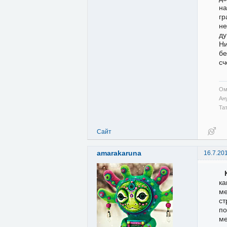
н
гр
не
ду
Ни
бе
сч
Ом
Ан
Та
Сайт
amarakaruna
16.7.20
ка
ме
ст
по
ме