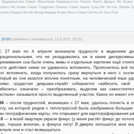
 Ваджрасаттва Самая Манупалая Ваджрасаттва Тенопа Тишта Дридхо Ме Бхава
уракто Ме Бхава Сарва Сиддхиме Праяца Сарва Карма Суца Ме Читтам Шриям Ку
тхагата Ваджра Ма Ме Мунца Ваджри Бхава Маха Самая Саттва Ах Хум Пхат
1 16:03
(изменено: amarakaruna, 12.6.2011 18:15)
С 27 мая по 4 апреля возникали трудности в ведением дн
рациональными, что не укладывались ни в какие дискурсивн
реживания сна были очень живы и отдельные картинки ещё стоял
сто действия никак не удавалось вспомнить. Прояснилось всё п
ог вспомнить, когда получилось сразу вернуться в него с осо
торый во сне казался вполне понятным, на человеческий язык у
ряво: грудастая девушка-спрайт собирается «взбесить свой
збесить» означало – преобразовать, выделив как самостояте
астком» назывался просто выделенный участок. Какое он имеет от
В6
– после трудностей, возникших с 27 мая, удалось попасть в э
рту, на которой рядом с теплотрассой была изображена большая
ах географические карты, что открывает для картографирования 
10
— в моей квартире украли фикус (у меня растёт фикус до потол
да, горшок вскопан, а фикуса нету! В дверях копошатся мои ма
елали они и стал возмущаться.