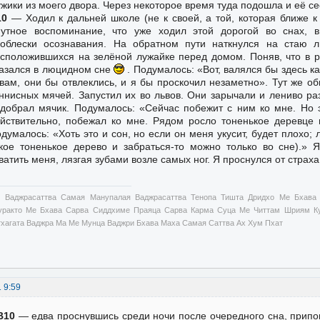
жики из моего двора. Через некоторое время туда подошла и её се
10
— Ходил к дальней школе (не к своей, а той, которая ближе к
утное воспоминание, что уже ходил этой дорогой во снах, 
облески осознавания. На обратном пути наткнулся на стаю 
сположившихся на зелёной лужайке перед домом. Поняв, что в р
азался в люцидном сне
. Подумалось: «Вот, валялся бы здесь ка
вам, они бы отвлеклись, и я бы проскочил незаметно». Тут же о
ннисных мячей. Запустил их во львов. Они зарычали и лениво ра
добрал мячик. Подумалось: «Сейчас побежит с ним ко мне. Но 
йствительно, побежал ко мне. Рядом росло тоненькое деревце 
думалось: «Хоть это и сон, но если он меня укусит, будет плохо; 
кое тоненькое дерево и забраться-то можно только во сне).» 
ватить меня, лязгая зубами возле самых ног. Я проснулся от страх
 Ваджрасаттва Самая Манупалая Ваджрасаттва Тенопа Тишта Дридхо Ме Бхава
уракто Ме Бхава Сарва Сиддхиме Праяца Сарва Карма Суца Ме Читтам Шриям Ку
тхагата Ваджра Ма Ме Мунца Ваджри Бхава Маха Самая Саттва Ах Хум Пхат
1 9:59
В10
— едва проснувшись среди ночи после очередного сна, припо