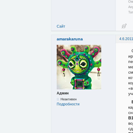
Ом
Ан
Та
Сайт
amarakaruna
4.6.201
ир
пе
ме
см
ко
ко
«в
уч
Админ
Неактивен
Подробности
ка
сн
В
во
сд