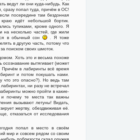
ть ведут ли они куда-нибудь. Как
, сразу попал туда, причём в ОС!
 если посередине там бездонная
краю идёт небольшой бортик.
ались тупиками, кроме одного. Я
 на несколько частей, где жили
ился в обычный сон
. Я тоже
лять в другую часть, потому что
 за поиском своих шмоток.
омом. Хоть это и весьма похоже
нь осознавание вытягивает (может
о. Причём в лабиринты всё время
абиринт и потом покушать нами.
у что это опасно?). Но ведь там
в лабиринтах, ни разу не встречал
 лабиринты можно пройти в какие-
 и почему те места так важны
ления вызывают летуны! Видать,
изирует жертву, обездвиживая её.
ще, отказаться от исследования
егодня попал в место в своём
ний мир и совсем рядом со своим
-нибудь поблизости склад оружия