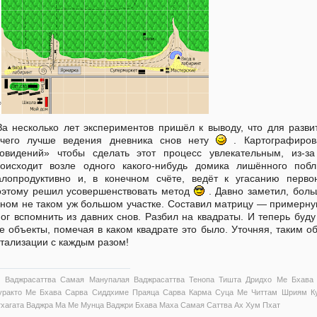
За несколько лет экспериментов пришёл к выводу, что для разви
ичего лучше ведения дневника снов нету
. Картографиров
овидений» чтобы сделать этот процесс увлекательным, из-за
оисходит возле одного какого-нибудь домика лишённого побл
лопродуктивно и, в конечном счёте, ведёт к угасанию первон
этому решил усовершенствовать метод
. Давно заметил, боль
ном не таком уж большом участке. Составил матрицу — примерную к
ог вспомнить из давних снов. Разбил на квадраты. И теперь буд
е объекты, помечая в каком квадрате это было. Уточняя, таким о
тализации с каждым разом!
 Ваджрасаттва Самая Манупалая Ваджрасаттва Тенопа Тишта Дридхо Ме Бхава
уракто Ме Бхава Сарва Сиддхиме Праяца Сарва Карма Суца Ме Читтам Шриям Ку
тхагата Ваджра Ма Ме Мунца Ваджри Бхава Маха Самая Саттва Ах Хум Пхат