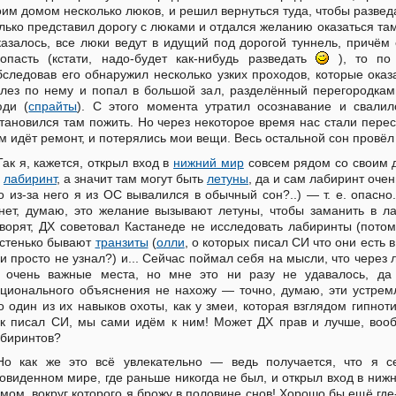
им домом несколько люков, и решил вернуться туда, чтобы разведа
лько представил дорогу с люками и отдался желанию оказаться там
азалось, все люки ведут в идущий под дорогой туннель, причём
опасть (кстати, надо-будет как-нибудь разведать
), то по 
следовав его обнаружил несколько узких проходов, которые оказ
лез по нему и попал в большой зал, разделённый перегородками
юди (
спрайты
). С этого момента утратил осознавание и свал
тановился там пожить. Но через некоторое время нас стали пересе
м идёт ремонт, и потерялись мои вещи. Весь остальной сон провёл
Так я, кажется, открыл вход в
нижний мир
совсем рядом со своим д
а
лабиринт
, а значит там могут быть
летуны
, да и сам лабиринт оче
о из-за него я из ОС вывалился в обычный сон?..) — т. е. опасн
нет, думаю, это желание вызывают летуны, чтобы заманить в л
ворят, ДХ советовал Кастанеде не исследовать лабиринты (потом
стенько бывают
транзиты
(
олли
, о которых писал СИ что они есть 
и просто не узнал?) и... Сейчас поймал себя на мысли, что через
 очень важные места, но мне это ни разу не удавалось, да
ционального объяснения не нахожу — точно, думаю, эти устрем
о один из их навыков охоты, как у змеи, которая взглядом гипнот
к писал СИ, мы сами идём к ним! Может ДХ прав и лучше, вооб
биринтов?
Но как же это всё увлекательно — ведь получается, что я с
овиденном мире, где раньше никогда не был, и открыл вход в ниж
мом, вокруг которого я брожу в половине снов! Хорошо бы ещё где