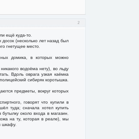
2
ли ещё куда-то.
досок (несколько лет назад был
ого гнетущее место.
ных домика, в которых можно
никакого водоёма нету), во льду
тать. Вдоль оврага узкая каёмка
 полицейский сибиряк коротышка.
даются предметы, вокруг которых
пиртного, говорят что купили в
шёл туда; сначала хотел купить
 бутылку около входа в магазин.
ожа на ту, которая в реале), мы
м шкафу.