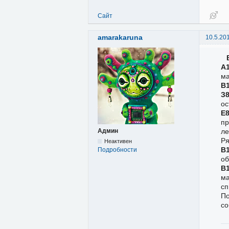
Сайт
amarakaruna
10.5.20
А
ма
В
З
ос
Е
пр
ле
Админ
Ря
Неактивен
В
Подробности
об
В
ма
сп
По
со