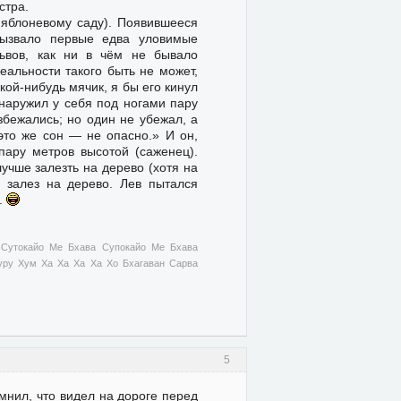
стра.
 яблоневому саду). Появившееся
вызвало первые едва уловимые
львов, как ни в чём не бывало
еальности такого быть не может,
кой-нибудь мячик, я бы его кинул
бнаружил у себя под ногами пару
збежались; но один не убежал, а
это же сон — не опасно.» И он,
пару метров высотой (саженец).
лучше залезть на дерево (хотя на
Я залез на дерево. Лев пытался
а.
 Сутокайо Ме Бхава Супокайо Ме Бхава
ру Хум Ха Ха Ха Ха Хо Бхагаван Сарва
5
мнил, что видел на дороге перед