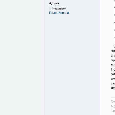
Админ
Неактивен
Подробности
н
сн
пр
ма
По
од
см
сн
де
Ом
Ан
Та