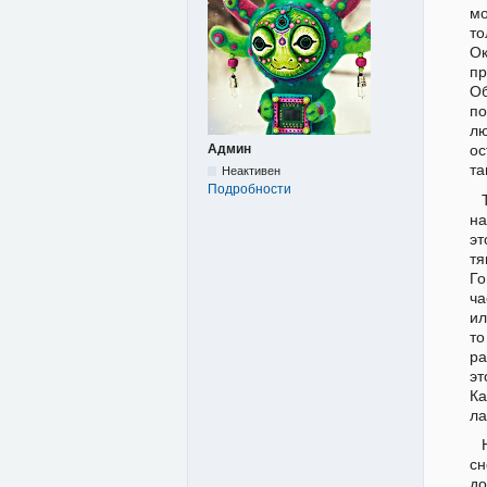
мо
то
Ок
пр
Об
по
л
ос
Админ
та
Неактивен
Подробности
н
эт
тя
Го
ча
ил
то
ра
эт
Ка
ла
сн
до