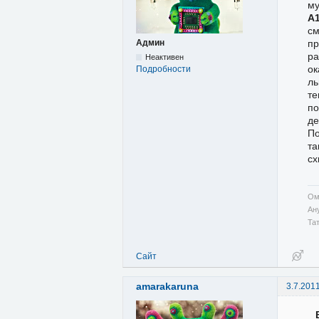
му
А
см
пр
Админ
ра
Неактивен
ок
Подробности
ль
те
по
де
По
та
сх
Ом
Ан
Та
Сайт
amarakaruna
3.7.201