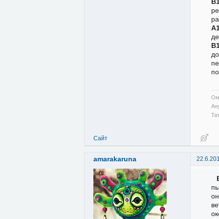
В
ре
ра
А
де
В
до
пе
по
Ом
Ан
Та
Сайт
amarakaruna
22.6.20
пы
он
ве
ок