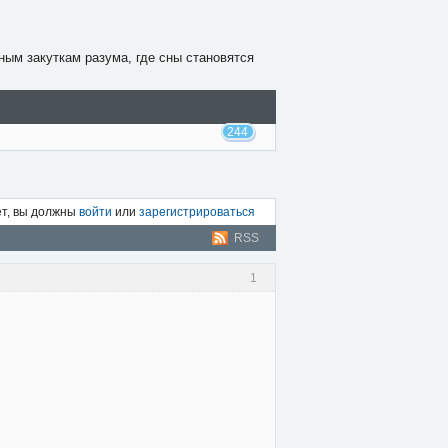
ным закуткам разума, где сны становятся
244
ет, вы должны
войти
или
зарегистрироваться
RSS
1