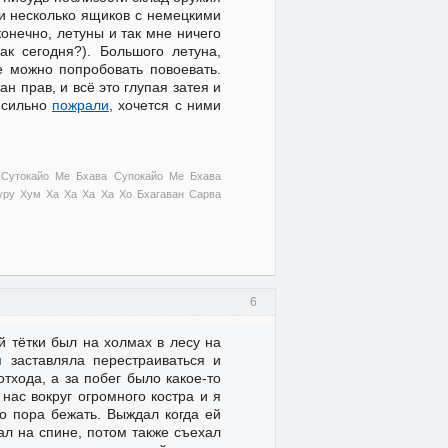
 и несколько ящиков с немецкими
онечно, летуны и так мне ничего
ак сегодня?). Большого летуна,
е можно попробовать повоевать.
н прав, и всё это глупая затея и
 сильно
пожрали
, хочется с ними
 Сутокайо Ме Бхава Супокайо Ме Бхава
ру Хум Ха Ха Ха Ха Хо Бхагаван Сарва
6
й тётки был на холмах в лесу на
я заставляла перестраиваться и
тхода, а за побег было какое-то
 нас вокруг огромного костра и я
то пора бежать. Выждал когда ей
ал на спине, потом также съехал