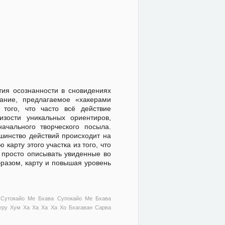
тия осознанности в сновидениях
ание, предлагаемое «хакерами
 того, что часто всё действие
изости уникальных ориентиров,
ачального творческого посыла.
шинство действий происходит на
арту этого участка из того, что
у просто описывать увиденные во
бразом, карту и повышая уровень
 Сутокайо Ме Бхава Супокайо Ме Бхава
ру Хум Ха Ха Ха Ха Хо Бхагаван Сарва