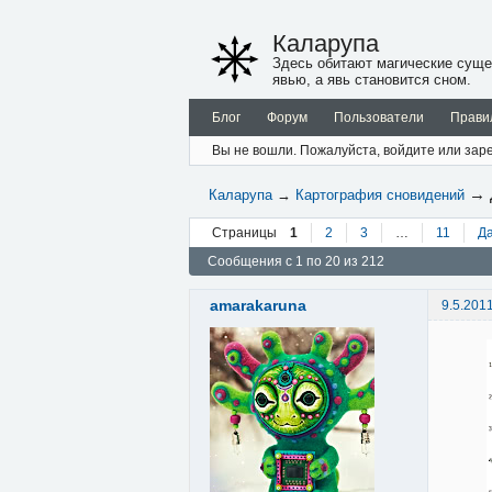
Каларупа
Здесь обитают магические суще
явью, а явь становится сном.
Блог
Форум
Пользователи
Прави
Вы не вошли.
Пожалуйста, войдите или заре
→
Каларупа
→
Картография сновидений
Страницы
1
2
3
…
11
Д
Сообщения с 1 по 20 из 212
amarakaruna
9.5.201