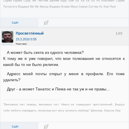
Сарва Карма Суца Ме Читтам Шриям Куру Хум Ха Ха Ха Ха Хо Бхагаван Сарва
Татхагата Ваджра Ма Ме Мунца Ваджри Бхава Маха Самая Саттва Ах Хум Пхат
Сайт
149
Просветлённый
23.2.2010 0:55
Неактивен
А может быть секта из одного человека?
К тому же я уже говорил, что мои толкования не относятся к
какой бы то ни было религии.
Адресс моей почты открыт у меня в профиле. Его тоже
удалить?
Друг - а может Танатос и Пема не так уж и не правы...
"Виновных нет, поверь, виновных нет: Никто не совершает преступлений. Берусь
тебе любого оправдать, поскольку рот могу заткнуть любому" Шекспир. Король Лир
Сайт