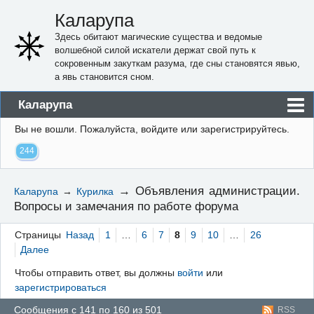
Каларупа
Здесь обитают магические существа и ведомые
волшебной силой искатели держат свой путь к
сокровенным закуткам разума, где сны становятся явью,
а явь становится сном.
Каларупа
Вы не вошли.
Пожалуйста, войдите или зарегистрируйтесь.
Блог
244
Форум
Пользователи
→
Объявления администрации.
Каларупа
→
Курилка
Вопросы и замечания по работе форума
Правила
Регистрация
Страницы
Назад
1
…
6
7
8
9
10
…
26
Далее
Вход
Чтобы отправить ответ, вы должны
войти
или
зарегистрироваться
Сообщения с 141 по 160 из 501
RSS