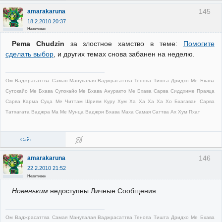
145
amarakaruna
18.2.2010 20:37
Неактивен
Pema Chudzin
за злостное хамство в теме:
Помогите
сделать выбор
, и других темах снова забанен на неделю.
Ом Ваджрасаттва Самая Манупалая Ваджрасаттва Тенопа Тишта Дридхо Ме Бхава
Сутокайо Ме Бхава Супокайо Ме Бхава Ануракто Ме Бхава Сарва Сиддхиме Праяца
Сарва Карма Суца Ме Читтам Шриям Куру Хум Ха Ха Ха Ха Хо Бхагаван Сарва
Татхагата Ваджра Ма Ме Мунца Ваджри Бхава Маха Самая Саттва Ах Хум Пхат
Сайт
146
amarakaruna
22.2.2010 21:52
Неактивен
Новеньким
недоступны Личные Сообщения.
Ом Ваджрасаттва Самая Манупалая Ваджрасаттва Тенопа Тишта Дридхо Ме Бхава