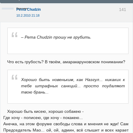
Неактивен
141
Pema Chudzin
10.2.2010 21:18
– Pema Chudzin прошу не грубить.
Что есть грубость? В твоём, амаракаруновском понимании?
Хорошо быть новеньким, как Назгул... никаких к
тебе штрафных санкций... просто поудаляют
твою брань...
Хорошо быть кисею, хорошо собакею -
Где хочу - пописею, где хочу - покакею...
Анечка, на этом форуме свободы слова и мнения не жди! Сам
Председатель Мао... ой, ой, админ, всё слышит и всех карает