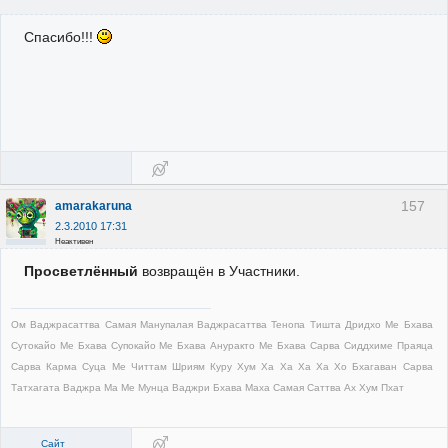
Cпасибо!!!
157
amarakaruna
2.3.2010 17:31
Неактивен
Просветлённый
возвращён в Участники.
Ом Ваджрасаттва Самая Манупалая Ваджрасаттва Тенопа Тишта Дридхо Ме Бхава
Сутокайо Ме Бхава Супокайо Ме Бхава Ануракто Ме Бхава Сарва Сиддхиме Праяца
Сарва Карма Суца Ме Читтам Шриям Куру Хум Ха Ха Ха Ха Хо Бхагаван Сарва
Татхагата Ваджра Ма Ме Мунца Ваджри Бхава Маха Самая Саттва Ах Хум Пхат
Сайт