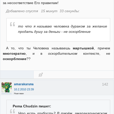
за несоответствие Его правилам!
Добавлено спустя 15 минут 33 секунды:
то что я называю человека дураком за желание
продать душу за деньги - не оскорбление
А то, что ты Человека называешь
мартышкой
, причем
многократно
, и в
оскорбительном
контексте, не
оскорбление
??
142
amarakaruna
10.2.2010 23:39
Неактивен
Pema Chudzin пишет:
Что есть грубость? В твоём, амаракаруновском