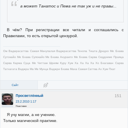
а может Танатос и Пема не так уж и не правы...
В чём? При регистрации все читали и соглашались с
Правилами, то есть открытой цензурой.
Ом Ваджрасаттва Самая Манупалая Ваджрасаттва Тенопа Тишта Дридхо Ме Бхава
Сутокайо Ме Бхава Супокайо Ме Бхава Ануракто Ме Бхава Сарва Сиддхиме Праяца
Сарва Карма Суца Ме Читтам Шриям Куру Хум Ха Ха Ха Ха Хо Бхагаван Сарва
Татхагата Ваджра Ма Ме Мунца Ваджри Бхава Маха Самая Саттва Ах Хум Пхат
Сайт
151
Просветлённый
23.2.2010 1:17
Неактивен
Я учу магии, а не учению.
Только магической практике.