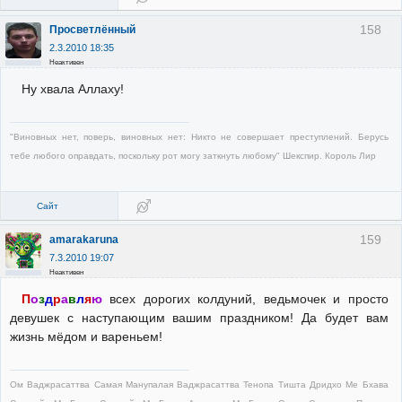
158
Просветлённый
2.3.2010 18:35
Неактивен
Ну хвала Аллаху!
"Виновных нет, поверь, виновных нет: Никто не совершает преступлений. Берусь
тебе любого оправдать, поскольку рот могу заткнуть любому" Шекспир. Король Лир
Сайт
159
amarakaruna
7.3.2010 19:07
Неактивен
П
о
з
д
р
а
в
л
я
ю
всех дорогих колдуний, ведьмочек и просто
девушек с наступающим вашим праздником! Да будет вам
жизнь мёдом и вареньем!
Ом Ваджрасаттва Самая Манупалая Ваджрасаттва Тенопа Тишта Дридхо Ме Бхава