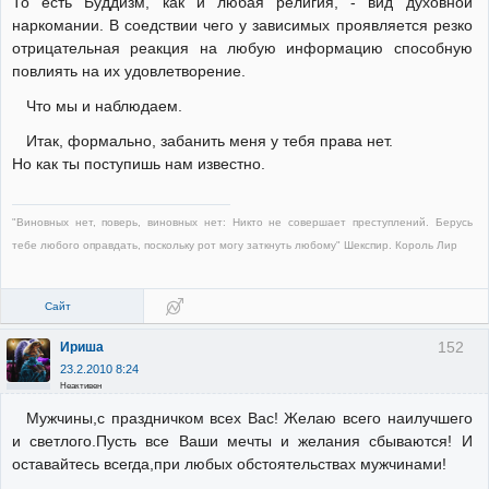
То есть Буддизм, как и любая религия, - вид духовной
наркомании. В соедствии чего у зависимых проявляется резко
отрицательная реакция на любую информацию способную
повлиять на их удовлетворение.
Что мы и наблюдаем.
Итак, формально, забанить меня у тебя права нет.
Но как ты поступишь нам известно.
"Виновных нет, поверь, виновных нет: Никто не совершает преступлений. Берусь
тебе любого оправдать, поскольку рот могу заткнуть любому" Шекспир. Король Лир
Сайт
152
Ириша
23.2.2010 8:24
Неактивен
Мужчины,с праздничком всех Вас! Желаю всего наилучшего
и светлого.Пусть все Ваши мечты и желания сбываются! И
оставайтесь всегда,при любых обстоятельствах мужчинами!