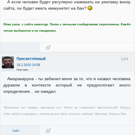
А если человек будет регулярно нажимать на рекламу внизу
сайта, он будет иметь иммунитет на бан?
Лёма ушла с сайта навсегда. Папка с личными сообщениями переполнена. Емейл
читаю выборочно и не ежедневно.
144
Просветлённый
18.2.2010 14:58
Неактивен
Амаракаруна - ты забанил меня за то, что я назвал человека
дураком в контексте который не предпологает иного
определения... не ожидал.
"Виновных нет, поверь, виновных нет: Никто не совершает преступлений. Берусь
тебе любого оправдать, поскольку рот могу заткнуть любому" Шекспир. Король Лир
Сайт