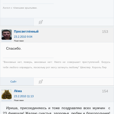
Ангел с тёмными крыльями.
153
Просветлённый
23.2.2010 9:04
Неактивен
Спасибо.
"Виновных нет, поверь, виновных нет: Никто не совершает преступлений. Берусь
тебе любого оправдать, поскольку рот могу заткнуть любому" Шекспир. Король Лир
Сайт
154
Лёма
23.2.2010 11:13
Неактивен
Ириша, присоединяюсь и тоже поздравляю всех мужчин с
23 февраля! Желаю счастья, здоровья, любви и благополучия!