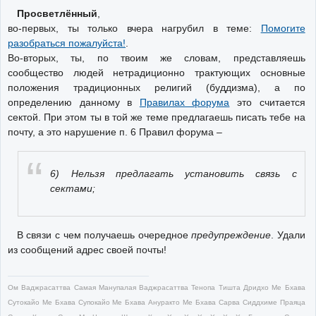
Просветлённый
,
во-первых, ты только вчера нагрубил в теме:
Помогите
разобраться пожалуйста!
.
Во-вторых, ты, по твоим же словам, представляешь
сообщество людей нетрадиционно трактующих основные
положения традиционных религий (буддизма), а по
определению данному в
Правилах форума
это считается
сектой. При этом ты в той же теме предлагаешь писать тебе на
почту, а это нарушение п. 6 Правил форума –
6) Нельзя предлагать установить связь с
сектами;
В связи с чем получаешь очередное
предупреждение
. Удали
из сообщений адрес своей почты!
Ом Ваджрасаттва Самая Манупалая Ваджрасаттва Тенопа Тишта Дридхо Ме Бхава
Сутокайо Ме Бхава Супокайо Ме Бхава Ануракто Ме Бхава Сарва Сиддхиме Праяца