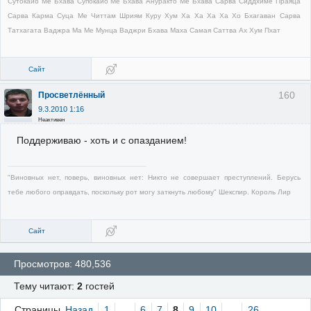
Сутокайо Ме Бхава Супокайо Ме Бхава Ануракто Ме Бхава Сарва Сиддхиме Праяца
Сарва Карма Суца Ме Читтам Шриям Куру Хум Ха Ха Ха Ха Хо Бхагаван Сарва
Татхагата Ваджра Ма Ме Мунца Ваджри Бхава Маха Самая Саттва Ах Хум Пхат
Сайт
160
Просветлённый
9.3.2010 1:16
Неактивен
Поддерживаю - хоть и с опазданием!
"Виновных нет, поверь, виновных нет: Никто не совершает преступлений. Берусь
тебе любого оправдать, поскольку рот могу заткнуть любому" Шекспир. Король Лир
Сайт
Просмотров: 480,536
Тему читают:
2
гостей
Страницы
Назад
1
…
6
7
8
9
10
…
26