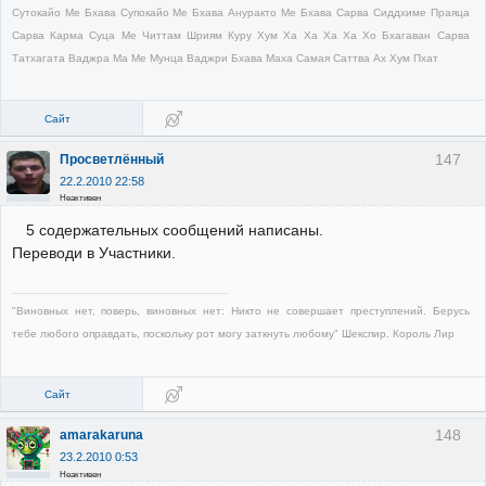
Сутокайо Ме Бхава Супокайо Ме Бхава Ануракто Ме Бхава Сарва Сиддхиме Праяца
Сарва Карма Суца Ме Читтам Шриям Куру Хум Ха Ха Ха Ха Хо Бхагаван Сарва
Татхагата Ваджра Ма Ме Мунца Ваджри Бхава Маха Самая Саттва Ах Хум Пхат
Сайт
147
Просветлённый
22.2.2010 22:58
Неактивен
5 содержательных сообщений написаны.
Переводи в Участники.
"Виновных нет, поверь, виновных нет: Никто не совершает преступлений. Берусь
тебе любого оправдать, поскольку рот могу заткнуть любому" Шекспир. Король Лир
Сайт
148
amarakaruna
23.2.2010 0:53
Неактивен