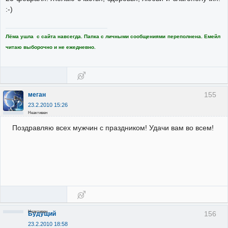
:-)
Лёма ушла с сайта навсегда. Папка с личными сообщениями переполнена. Емейл
читаю выборочно и не ежедневно.
155
меган
23.2.2010 15:26
Неактивен
Поздравляю всех мужчин с праздником! Удачи вам во всем!
Неактивен
156
Будущий
23.2.2010 18:58