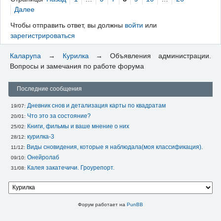
Далее
Чтобы отправить ответ, вы должны
войти
или
зарегистрироваться
Каларупа
→
Курилка
→
Объявления администрации.
Вопросы и замечания по работе форума
Последние сообщения
Дневник снов и детализация карты по квадратам
19/07: 
Что это за состояние?
20/01: 
Книги, фильмы и ваше мнение о них
25/02: 
курилка-3
28/12: 
Виды сновидения, которые я наблюдала(моя классификация).
11/12: 
Онейролаб
09/10: 
Калея закатечичи. Гроурепорт.
31/08: 
Форум работает на
PunBB