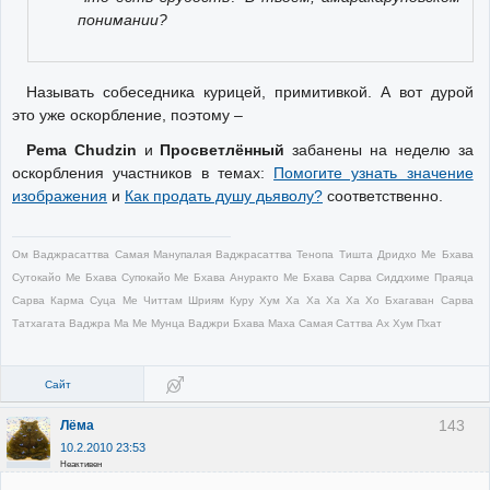
понимании?
Называть собеседника курицей, примитивкой. А вот дурой
это уже оскорбление, поэтому –
Pema Chudzin
и
Просветлённый
забанены на неделю за
оскорбления участников в темах:
Помогите узнать значение
изображения
и
Как продать душу дьяволу?
соответственно.
Ом Ваджрасаттва Самая Манупалая Ваджрасаттва Тенопа Тишта Дридхо Ме Бхава
Сутокайо Ме Бхава Супокайо Ме Бхава Ануракто Ме Бхава Сарва Сиддхиме Праяца
Сарва Карма Суца Ме Читтам Шриям Куру Хум Ха Ха Ха Ха Хо Бхагаван Сарва
Татхагата Ваджра Ма Ме Мунца Ваджри Бхава Маха Самая Саттва Ах Хум Пхат
Сайт
143
Лёма
10.2.2010 23:53
Неактивен