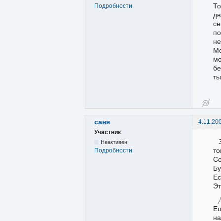
То
Подробности
дв
се
по
не
Мо
мо
бе
т
саня
4.11.20
Участник
Неактивен
то
Подробности
Со
Бу
Ес
Эт
Ещ
на