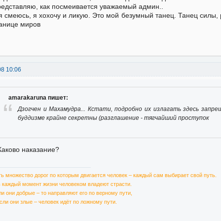
едставляю, как посмеивается уважаемый админ..
я смеюсь, я хохочу и ликую. Это мой безумный танец. Танец силы, р
анице миров
08 10:06
amarakaruna пишет:
Дзогчен и Махамудра... Кстати, подробно их излагать здесь запр
буддизме крайне секретны (разглашение - тягчайший проступок
Каково наказание?
ть множество дорог по которым двигается человек – каждый сам выбирает свой путь.
в каждый момент жизни человеком владеют страсти.
ли они добрые – то направляют его по верному пути,
если они злые – человек идёт по ложному пути.