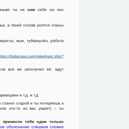
Разьве ты не
сам
себя на них
.
ье, в твоей голове роятся планы
ерасты, вши, туберкулёз, работа
https://kalarupa.com/viewtopic.php?
ли всё же заполучил её, ждут
вицами и т.д. и т.д.
 станет старой и ты потеряешь к
или кто-то из вас умрёт) – ты
 принесло тебе одни только
акое объяснение слишком сложно