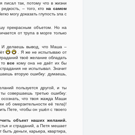
я писал так, потому что в жизни
редкость, – того, кто
на самом
Легко могу доказать глупость зла с
шу прекрасным объетом. Но на
ичается от трупа в морге только
. И делаешь вывод, что Маша –
аёт
. Я же не испытываю от
страданий твоё желание обладать
 то
все
кому она не даёт их бы
 страдания не испытывал. Значит
шаешь вторую ошибку: думаешь,
ланий пользуется другой, и ты
 ты совершаешь третью ошибку:
 осознать, что твоя жажда Маши
ми об омерзительности её тела)!
ть Пете, чтобы он ушёл с твоего
учить объект наших желаний.
стья и страданий, а Петя мешает
быть деньги, карьера, квартира,