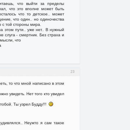
итаешь, что выйти за пределы
мал, что это вполне может быть
сталось что то детское.. может
ение, что один.. но одиночества
о с той стороны мира.
а этом пути.. уже нет.. В нужный
 слуга - смертник. Без страха и
 мысли, что
а
23
реть, то что мной написано в этом
жно увидеть. Нет того кто увидел
тобой. Ты узрел Будду!!!
удивлялся.. Неужто я сам такое