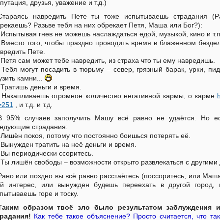
путация, друзья, уважение и т.д.)
Стараясь навредить Пете ты тоже испытываешь страдания (
рекаешь? Разьве тебя на них обрекает Петя, Маша или Бог?):
 Испытывая гнев не можешь наслаждаться едой, музыкой, кино и т.п
 Вместо того, чтобы праздно проводить время в блаженном бездел
вредить Пете.
 Петя сам может тебе навредить, из страха что ты ему навредишь.
 Тебя могут посадить в тюрьму – север, грязный барак, урки, пид
узить камни...
 Тратишь деньги и время.
 Накапливаешь огромное количество негативной кармы, о карме
=251
, и т.д. и т.д.
В 95% случаев заполучить Машу всё равно не удаётся. Но ес
едующие страдания:
 Лишён покоя, потому что постоянно боишься потерять её.
 Вынужден тратить на неё деньги и время.
 Вы периодически ссоритесь.
 Ты лишён свободы – возможности открыто развлекаться с другими де
Рано или поздно вы всё равно расстаётесь (поссоритесь, или Маша
й интерес, или вынужден будешь переехать в другой город, 
пытываешь горе и тоску.
Таким образом твоё зло было результатом заблуждения и
радания!
Как тебе такое объяснение? Просто считается, что т