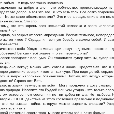
е забыл.. А ведь всё точно написано.
зделение на добро и зло - это ребячество, проистекающее из 
ердят это добро, а вот это зло.. и что есть толк. Все ловко подгоня
о. Что же такое абсолютное зло? Это и есть разделение этого цел
зные полюса. Это зло.
тому, что это корень всех несчастий человека и всего человеч
льный, он
одлив, он закрыт от всего мироздания. Восхитительного, непереда
о же он имеет? Страдания, вечную борьбу с самим собой. И са
ловечества.
ичтожают себя. Уходят в монастыри, лезут под землю, постятся.. д
обретено! Вы сами всё знаете, что тут перечислять?
ловек попадает в плен ума. Он становится супер хитрым, супер и
астья.
ведь оно вокруг, можно жить совсем иначе. Представьте, что в
ждое движение воспринимается как чудо. При виде детей, сердце
дох и выдох наполнены блаженством! Потому, что воздух кото
достью! Страха нет. Есть
ежесть жизни, текучесть во всём.. Могу продолжать хоть сколько.
ша природа. Назовите это Буддой или чем угодно - это только слова
этом естественном состоянии нет ни добра ни зла. Нет выбора. Н
вторю ЛЮБОЕ действие из этого состояния правильно и подчин
 это ли высшая тайна, которую можно выразить словами? Увер
ознать, впитать
ждой клеточкой своего тела, многие отдали всё и даже больше.