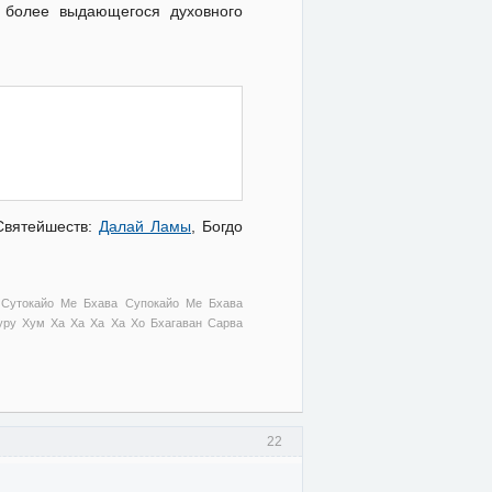
 более выдающегося духовного
Святейшеств:
Далай Ламы
, Богдо
 Сутокайо Ме Бхава Супокайо Ме Бхава
ру Хум Ха Ха Ха Ха Хо Бхагаван Сарва
22