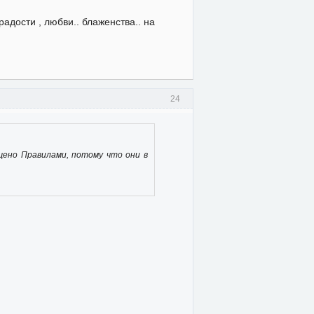
адости , любви.. блаженства.. на
24
ещено Правилами, потому что они в