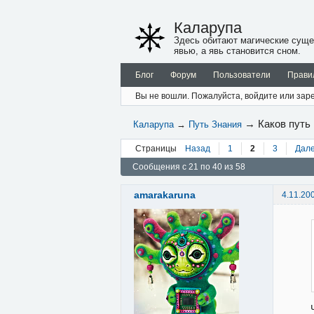
Каларупа
Здесь обитают магические суще
явью, а явь становится сном.
Блог
Форум
Пользователи
Прави
Вы не вошли.
Пожалуйста, войдите или заре
→
Каков путь
Каларупа
→
Путь Знания
Страницы
Назад
1
2
3
Дал
Сообщения с 21 по 40 из 58
amarakaruna
4.11.20