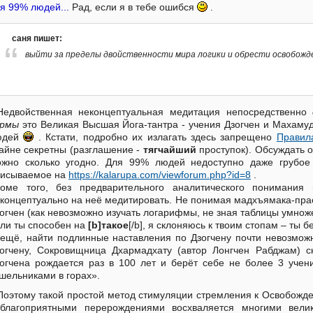
я 99% людей...
Рад, если я в тебе ошибся
.
саня пишет:
выйти за пределы двойственности мира логики и обрести освобожд
Недвойственная неконцептуальная медитация непосредственно
армы
это Великая Высшая Йога-тантра - учения Дзогчен и Махамуд
юдей
. Кстати, подробно их излагать здесь запрещено
Правил
айне секретны (разглашение -
тягчайший
проступок). Обсуждать 
жно сколько угодно. Для 99% людей недоступно даже грубое
писываемое на
https://kalarupa.com/viewforum.php?id=8
.
оме того, без предварительного аналитического понимания 
концептуально на неё медитировать. Не понимая мадхъямака-пра
огчен (как невозможно изучать логарифмы, не зная таблицы умно
ли ты способен на
[b]такое
[/b], я склоняюсь к твоим стопам – ты б
ещё, найти подлинные наставления по Дзогчену почти невозмож
огчену, Сокровищница Дхармадхату (автор Лонгчен Рабджам) с
огчена рождается раз в 100 лет и берёт себе не более 3 учен
шельниками в горах».
Поэтому такой простой метод стимуляции стремления к Освобожде
еблагоприятными перерождениями восхваляется многими вели