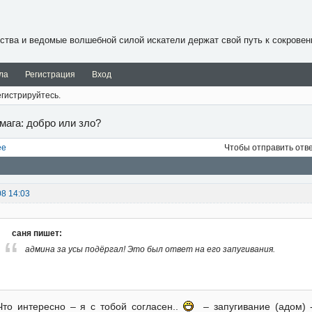
ства и ведомые волшебной силой искатели держат свой путь к сокровен
ла
Регистрация
Вход
гистрируйтесь.
 мага: добро или зло?
ее
Чтобы отправить отв
08 14:03
саня пишет:
админа за усы подёргал! Это был ответ на его запугивания.
Что интересно – я с тобой согласен..
– запугивание (адом) 