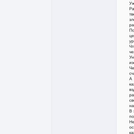
Уж
Ра
тв
зл
ра
По
це
ур
Чт
че
Ун
из
Че
сч
А 
ка
вз
ра
св
на
В 
по
Не
ос
ка