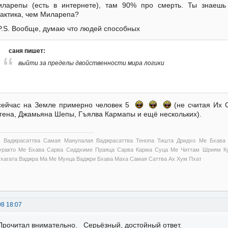
ларепы (есть в интернете), там 90% про смерть. Ты знаешь
актика, чем Миларепа?
P.S. Вообще, думаю что людей способных
саня пишет:
выйти за пределы двойственности мира логики
сейчас на Земле примерно человек 5
(не считая Их 
гена, Джамьяна Шепы, Гъялва Кармапы и ещё нескольких).
 Ваджрасаттва Самая Манупалая Ваджрасаттва Тенопа Тишта Дридхо Ме Бхава
уракто Ме Бхава Сарва Сиддхиме Праяца Сарва Карма Суца Ме Читтам Шриям Ку
тхагата Ваджра Ма Ме Мунца Ваджри Бхава Маха Самая Саттва Ах Хум Пхат
08 18:07
Прочитал внимательно. Серьёзный, достойный ответ.