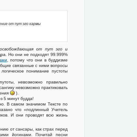
ение от пут эго кармы
освобождающая от пут эго и
ра. Но они не подходят 99.999%
ами
, потому что они в буддизме
общие связанные с ними вопросы
 логическое понимание пустоты
путоты, невозможно правильно
сангику невозможно практиковать
жения
).
ез 5 минут будда!
но. В самом значимом Тексте по
казано что «подлинный Учитель
иков. И они проводят всю жизнь
нию от сансары, как страх перед
кими йогинами. Почитай песни