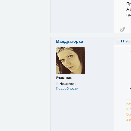
Пр
А 
гр
Мандрагорка
6.11.20
Участник
Неактивен
Подробности
Ес
И 
Ес
а 