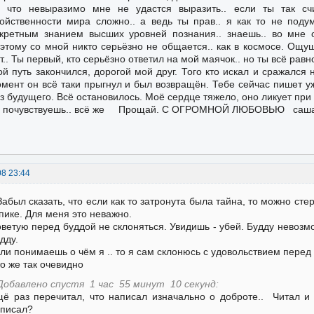
 что невыразимо мне не удастся выразить.. если ты так сч
ойственности мира сложно.. а ведь ты прав.. я как то не поду
кретным знанием высших уровней познания.. знаешь.. во мне о
этому со мной никто серьёзно не общается.. как в космосе. Ощущ
т.. Ты первый, кто серьёзно ответил на мой маячок.. но ты всё равн
й путь закончился, дорогой мой друг. Того кто искал и сражался н
мент он всё таки прыгнул и был возвращён. Тебе сейчас пишет уже
з будущего. Всё остановилось. Моё сердце тяжело, оно ликует при
ы почувствуешь.. всё же Прощай. С ОГРОМНОЙ ЛЮБОВЬЮ саш
08 23:44
Забыл сказать, что если как то затронута была тайна, то можно сте
пике. Для меня это неважно.
ветую перед буддой не склоняться. Увидишь - убей. Будду невозмо
дду.
ли понимаешь о чём я .. то я сам склонюсь с удовольствием перед 
о же так очевидно
Добавлено спустя 1 час 55 минут 10 секунд:
ё раз перечитал, что написал изначально о доброте.. Читал и 
писал?