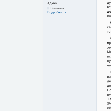
ду
Админ
вс
Неактивен
д
Подробности
бо
са
те
пр
эт
Ма
и
ну
чт
ви
де
до
Но
пу
Т
Же
её