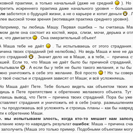
ховной практики, а только начальный (даже не средний
). Но 
третить искреннего практика даже начального уровня – большая 
еле
заботится о будущей жизни, а не о карьере и копит деньги
. 
лее высокой точки зрения (мотивация практика среднего уровня).
Например, ты любишь Машу. Первая ошибка – ты считаешь Ма
мом деле она состоит из костей, жира, слизи, мочи, дерьма и отл
м, что двигается
. Она омерзительный объект!
А Маша тебе не даёт
. Ты испытываешь от этого страдания
ичина твоих страданий (её нелюбовь). Но ведь Маша и мне не д
ого страданий
. Значит дело не в Маше, а в тебе, – причина 
шей. Если то, что Маша не даёт было бы причиной страданий,
спытывали
. А если бы у тебя не было такого желания, и ты бы
жно уничтожить в себе это желание. Всё просто
! Но ты совер
о твоё счастье и страдания зависят от Маши; и всё усложняешь.
Но Маша даёт Пете. Тебе больно видеть как объектом твоих же
дишь в Пете препятствие к обретению желаемого объекта. Тут
лаешь вывод, что Петя – причина твоих страданий. Пора бы уже
ставляет страдания и уничтожить её в себе (напр. размышления
 ты продолжаешь всё усложнять и строишь планы – как бы навреди
ти к обретению Маши.
.е. мы испытываем злость, когда кто-то мешает нам запол
лание кому-то навредить результат
ошибок
: Маша – причина сча
 заполучить (Маша это только пример. Подобными объектами могут 