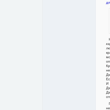
дл
к
л
кр
мо
о
Кр
не
Дз
Ес
И 
Дз
Дз
от
н