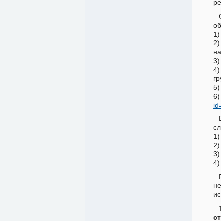
ре
об
1)
2)
на
3)
4)
гр
5)
6)
id
сл
1)
2)
3)
4)
не
ис
ст