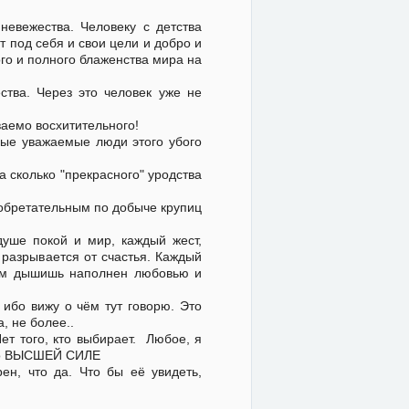
невежества. Человеку с детства
ют под себя и свои цели и добро и
ого и полного блаженства мира на
ества. Через это человек уже не
ваемо восхитительного!
мые уважаемые люди этого убого
а сколько "прекрасного" уродства
зобретательным по добыче крупиц
 душе покой и мир, каждый жест,
 разрывается от счастья. Каждый
рым дышишь наполнен любовью и
. ибо вижу о чём тут говорю. Это
, не более..
ет того, кто выбирает. Любое, я
ено ВЫСШЕЙ СИЛЕ
ен, что да. Что бы её увидеть,