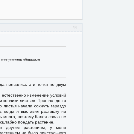
44
 совершенно здоровым...
да появились эти точки по двум
и естественно изменение условий
и кончики листьев. Прошло где-то
о листья начали сохнуть гараздо
о, когда я выставил растишку на
ь много, поэтому Калея сохла не
асштабно поедать растение.
 к другим растениям, у меня
 растением не было пристального