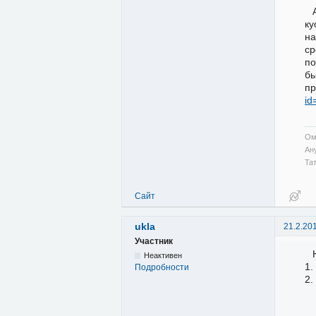
ку
на
ср
по
бы
пр
id
Ом
Ан
Та
Сайт
ukla
21.2.20
Участник
Неактивен
1.
Подробности
2.