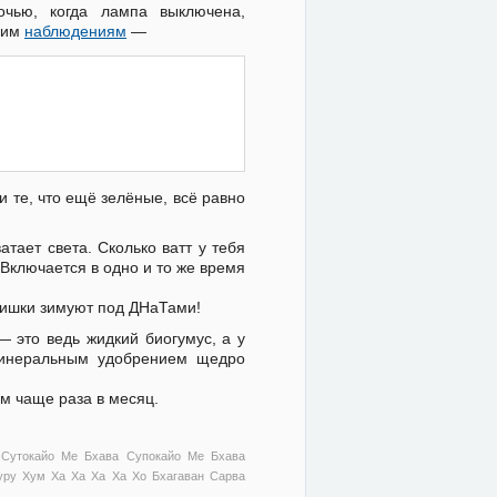
чью, когда лампа выключена,
моим
наблюдениям
—
и те, что ещё зелёные, всё равно
атает света. Сколько ватт у тебя
Включается в одно и то же время
тишки зимуют под ДНаТами!
 это ведь жидкий биогумус, а у
 минеральным удобрением щедро
им чаще раза в месяц.
 Сутокайо Ме Бхава Супокайо Ме Бхава
ру Хум Ха Ха Ха Ха Хо Бхагаван Сарва