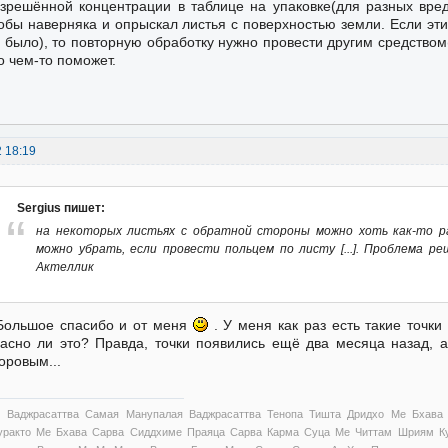
зрешённой концентрации в таблице на упаковке(для разных вред
обы наверняка и опрыскал листья с поверхностью земли. Если эти 
 было), то повторную обработку нужно провести другим средством
о чем-то поможет.
2 18:19
Sergius пишет:
на некоторых листьях с обратной стороны можно хоть как-то р
можно убрать, если провести польцем по листу [...]. Проблема 
Актеллик
Большое спасибо и от меня
. У меня как раз есть такие точки
асно ли это? Правда, точки появились ещё два месяца назад, 
оровым...
 Ваджрасаттва Самая Манупалая Ваджрасаттва Тенопа Тишта Дридхо Ме Бхава
уракто Ме Бхава Сарва Сиддхиме Праяца Сарва Карма Суца Ме Читтам Шриям Ку