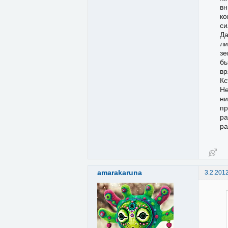
вн
ко
си
Да
ли
зе
бы
вр
Кс
Не
ни
пр
ра
ра
amarakaruna
3.2.201