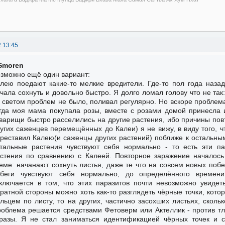
2 13:45
Smoren
зможно ещё один вариант:
лею поедают какие-то мелкие вредители. Где-то пол года назад
чала сохнуть и довольно быстро. Я долго ломал голову что не та
 светом проблем не было, поливал регулярно. Но вскоре проблем
гда моя мама покупала розы, вместе с розами домой принесла и
варищи быстро расселились на другие растения, ибо причины по
угих саженцев перемещённых до Калеи) я не вижу, в виду того, чт
реставил Калею(и саженцы других растений) поближе к остальн
тальные растения чувствуют себя нормально - то есть эти п
стения по сравнению с Калеей. Повторное заражение началось
еме: начанают сохнуть листья, даже те что на совсем новых поб
обеги чувствуют себя нормально, до определённого времен
ключается в том, что этих паразитов почти невозможно увидет
ратной стороны можно хоть как-то разглядеть чёрные точки, кото
льцем по листу, то на других, частично засохших листьях, скольк
облема решается средствами Фетоверм или Актеллик - против тл
разы. Я не стал заниматься идентификацией чёрных точек и 