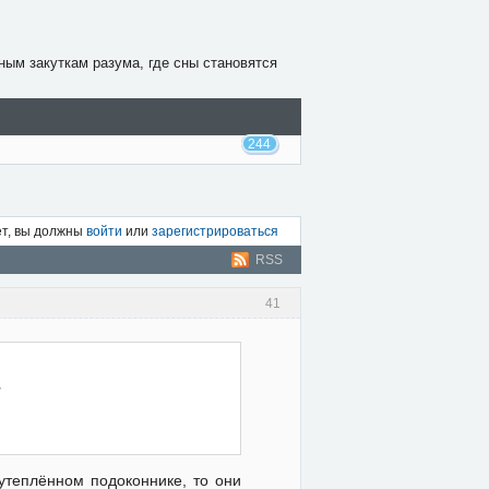
ным закуткам разума, где сны становятся
244
ет, вы должны
войти
или
зарегистрироваться
RSS
41
и
утеплённом подоконнике, то они