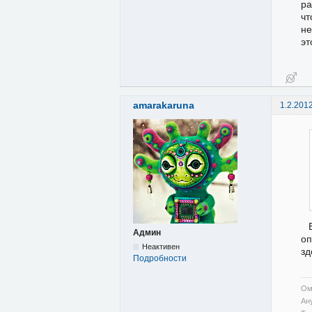
ра
чт
не
эт
amarakaruna
1.2.201
Админ
оп
Неактивен
зд
Подробности
Ом
Ан