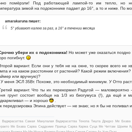
очно помёрзли! Под работающей лампой-то им тепло, но но
мпература зимой на подоконнике падает до 16°, а то и ниже. По 
amarakaruna пишет:
5° убивают калею за раз, а 16° в течении месяца
Срочно убери их с подоконника!
Но может уже оказаться поздно 
оро погибнут.
Второй вариант. Если они у тебя не на окне, то скорее всего не хв
мпа и на каком расстоянии от растений? Какой режим включения? 
аймер или вручную)?
У меня ЭСЛ 35Вт. Похоже, это необходимый минимум. У Отто рас
Третий вариант. Что ты их перекормил Радугой — маловероятно —
ня грунт состоит вообще на 1/3 из биогумуса (!), да ещё и
дкармливал — и хорошо
.
к передозировка Эпина действует — не знаю; но я бы не поливал 
 Ваджрасаттва Самая Манупалая Ваджрасаттва Тенопа Тишта Дридхо Ме Бхава
уракто Ме Бхава Сарва Сиддхиме Праяца Сарва Карма Суца Ме Читтам Шриям Ку
тхагата Ваджра Ма Ме Мунца Ваджри Бхава Маха Самая Саттва Ах Хум Пхат