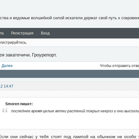
ства и ведомые волшебной силой искатели держат свой путь к сокровен
ла
Регистрация
Вход
гистрируйтесь.
ея закатечичи. Гроурепорт.
Далее
Чтобы отправить отв
12 14:47
Smoren пишет:
последнее время целые ветки растений покрыл некроз и они высохл
Если они сейчас у тебя стоят под лампой на обычном не особо 