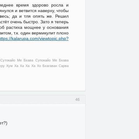
следнее время здорово росла и
янулся и ветвится наверху, чтобы
весь; да и тля опять же. Решил
стёт очень быстро. Зато я теперь
тоб растиха мощнее у основания
итом, т.к. один вермикулит плохо
https://kalarupa.com/viewtopic.php?
 Сутокайо Ме Бхава Супокайо Ме Бхава
ру Хум Ха Ха Ха Ха Хо Бхагаван Сарва
46
ет?)