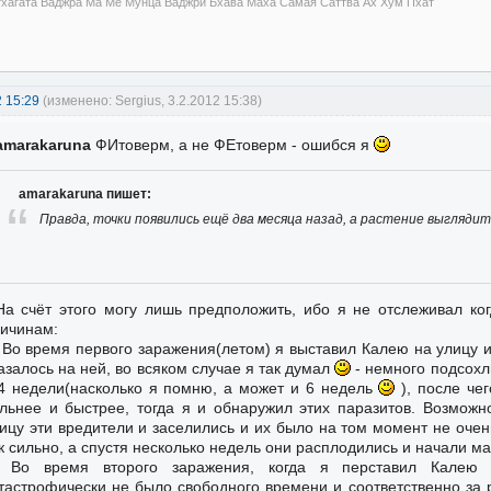
тхагата Ваджра Ма Ме Мунца Ваджри Бхава Маха Самая Саттва Ах Хум Пхат
2 15:29
(изменено: Sergius, 3.2.2012 15:38)
amarakaruna
ФИтоверм, а не ФЕтоверм - ошибся я
amarakaruna пишет:
Правда, точки появились ещё два месяца назад, а растение выглядит
На счёт этого могу лишь предположить, ибо я не отслеживал ког
ичинам:
 Во время первого заражения(летом) я выставил Калею на улицу 
азалось на ней, во всяком случае я так думал
- немного подсохл
4 недели(насколько я помню, а может и 6 недель
), после чег
льнее и быстрее, тогда я и обнаружил этих паразитов. Возможн
ицу эти вредители и заселились и их было на том момент не очен
к сильно, а спустя несколько недель они расплодились и начали м
) Во время второго заражения, когда я перставил Калею
тастрофически не было свободного времени и соответственно за