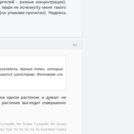
ителей - разные концентрации),
твари не исчезнут(у меня такого
(на упаковке прочитал). Надеюсь
43
азглядеть чёрные точки, которые
решается средствами Фетоверм или
 на одном растении, и думал: не
а растение выглядит совершенно
 Сутокайо Ме Бхава Супокайо Ме Бхава
ру Хум Ха Ха Ха Ха Хо Бхагаван Сарва