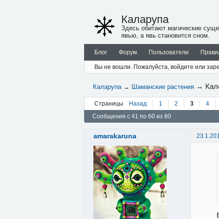
Каларупа
Здесь обитают магические суще
явью, а явь становится сном.
Блог
Форум
Пользователи
Прави
Вы не вошли.
Пожалуйста, войдите или заре
→
Кал
Каларупа
→
Шаманские растения
Страницы
Назад
1
2
3
4
Сообщения с 41 по 60 из 80
amarakaruna
23.1.20