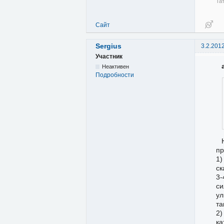
Та
Сайт
Sergius
3.2.201
Участник
Неактивен
Подробности
пр
1)
ск
3-
си
ул
та
2
ка