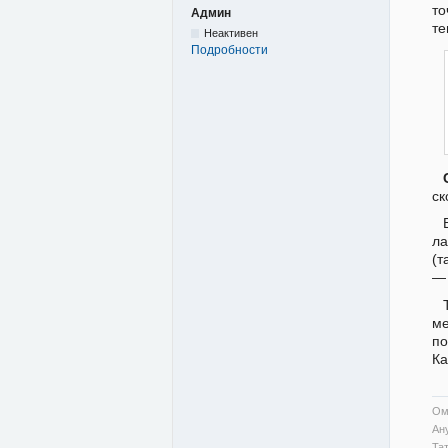
т
Админ
те
Неактивен
Подробности
ск
ла
(т
— 
ме
по
Ка
Ом
Ан
Та