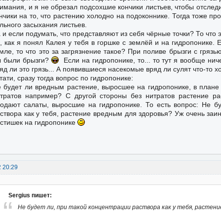
имания, и я не обрезал подсохшие кончики листьев, чтобы отслед
нчики на то, что растению холодно на подоконнике. Тогда тоже пр
льного засыхания листьев.
 и если подумать, что представляют из себя чёрные точки? То что э
, как я понял Калея у тебя в горшке с землёй и на гидропонике. 
мле, то что это за загрязнение такое? При поливе брызги с грязью
 были брызги?
Если на гидропонике, то... то тут я вообще ни
яд ли это грязь... А появившиеся насекомые вряд ли сулят что-то х
тати, сразу тогда вопрос по гидропонике:
 будет ли вредным растение, выросшее на гидропонике, в плане
тратов например? С другой стороны без нитратов растение ра
одают салаты, выросшие на гидропонике. То есть вопрос: Не бу
створа как у тебя, растение вредным для здоровья? Уж очень заин
стишек на гидропонике
2 20:29
Sergius пишет:
Не будет ли, при такой концентрации раствора как у тебя, растени