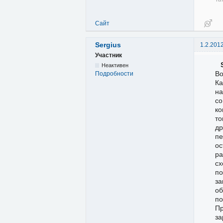
Сайт
Sergius
1.2.201
Участник
Неактивен
Во
Подробности
Ка
на
со
ко
то
др
пе
ос
ра
сх
п
за
об
по
Пр
за