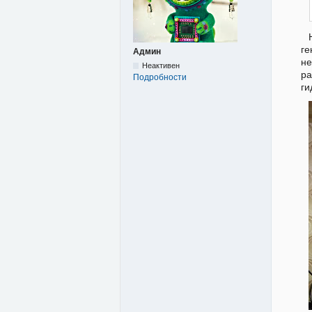
ге
Админ
не
Неактивен
р
Подробности
ги