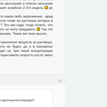
ить засыхание и списал засохшие
ошло в районе 2-4-6 недель
до
то какое-либо загрязнение - вряд
Если точки на растении которое в
? Это как надо тогда полить, что
чего не могу придумать
Так что
орошее. Такие вот мои мысли...
 накопения веществ из раствора,
сти не будет, да и в магазинах
дет ли, при такой концентрации
тересовала скорость роста твоих
45
е вредным для здоровья?