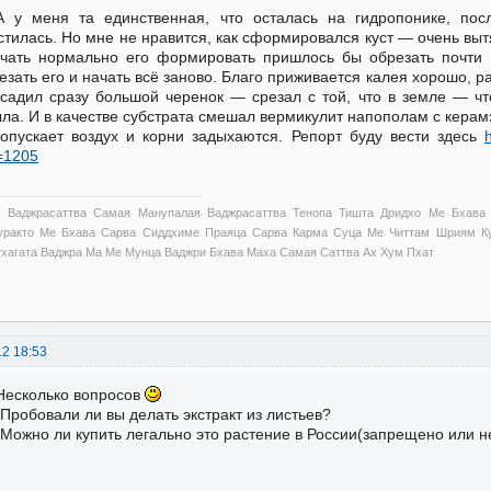
А у меня та единственная, что осталась на гидропонике, по
стилась. Но мне не нравится, как сформировался куст — очень выт
чать нормально его формировать пришлось бы обрезать почти 
езать его и начать всё заново. Благо приживается калея хорошо, ра
садил сразу большой черенок — срезал с той, что в земле — ч
ла. И в качестве субстрата смешал вермикулит напополам с керамз
опускает воздух и корни задыхаются. Репорт буду вести здесь
=1205
 Ваджрасаттва Самая Манупалая Ваджрасаттва Тенопа Тишта Дридхо Ме Бхава
уракто Ме Бхава Сарва Сиддхиме Праяца Сарва Карма Суца Ме Читтам Шриям Ку
тхагата Ваджра Ма Ме Мунца Ваджри Бхава Маха Самая Саттва Ах Хум Пхат
12 18:53
Несколько вопросов
 Пробовали ли вы делать экстракт из листьев?
 Можно ли купить легально это растение в России(запрещено или н