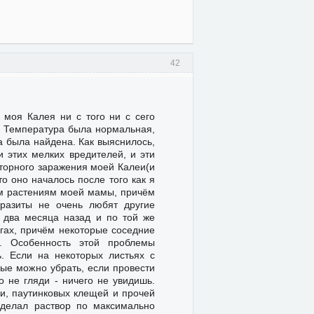
42
 моя Калея ни с того ни с сего
к: Температура была нормальная,
а была найдена. Как выяснилось,
 этих мелких вредителей, и эти
вторного заражения моей Калеи(и
о оно началось после того как я
ым растениям моей мамы, причём
аразиты не очень любят другие
 два месяца назад и по той же
егах, причём некоторые соседние
и. Особенность этой проблемы
ь. Если на некоторых листьях с
рые можно убрать, если провести
о не гляди - ничего не увидишь.
и, паутинковых клещей и прочей
сделал раствор по максимально