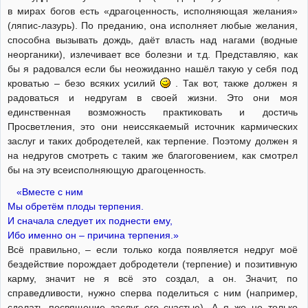
в мирах богов есть «драгоценность, исполняющая желания»
(ляпис-лазурь). По преданию, она исполняет любые желания,
способна вызывать дождь, даёт власть над нагами (водные
неорганики), излечивает все болезни и т.д. Представляю, как
бы я радовался если бы неожиданно нашёл такую у себя под
кроватью – безо всяких усилий
. Так вот, также должен я
радоваться и недругам в своей жизни. Это они моя
единственная возможность практиковать и достичь
Просветления, это они неиссякаемый источник кармических
заслуг и таких добродетелей, как терпение. Поэтому должен я
на недругов смотреть с таким же благоговением, как смотрел
бы на эту всеисполняющую драгоценность.
«Вместе с ним
Мы обретём плоды терпения.
И сначала следует их поднести ему,
Ибо именно он – причина терпения.»
Всё правильно, – если только когда появляется недруг моё
бездействие порождает добродетели (терпение) и позитивную
карму, значит не я всё это создал, а он. Значит, по
справедливости, нужно сперва поделиться с ним (например,
сделать посвящение заслуг его счастью). А я же не только