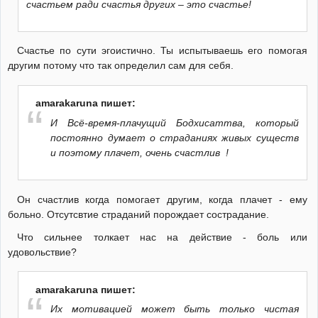
счастьем ради счастья других – это счастье!
Счастье по сути эгоистично. Ты испытываешь его помогая
другим потому что так определил сам для себя.
amarakaruna пишет:
И Всё-время-плачущий Бодхисаттва, который
постоянно думает о страданиях живых существ
и поэтому плачет, очень счастлив !
Он счастлив когда помогает другим, когда плачет - ему
больно. Отсутсвтие страданий порождает сострадание.
Что сильнее толкает нас на действие - боль или
удовольствие?
amarakaruna пишет:
Их мотивацией может быть только чистая