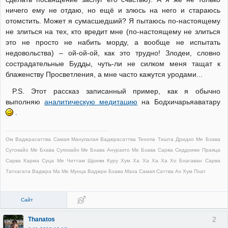
ничего ему не отдаю, но ещё и злюсь на него и стараюсь
отомстить. Может я сумасшедший? Я пытаюсь по-настоящему
не злиться на тех, кто вредит мне (по-настоящему не злиться
это не просто не набить морду, а вообще не испытать
недовольства) – ой-ой-ой, как это трудно! Злодеи, словно
сострадательные Будды, чуть-ли не силком меня тащат к
блаженству Просветления, а мне часто кажутся уродами...
P.S. Этот рассказ записанный пример, как я обычно
выполняю
аналитическую медитацию
на Бодхичарьяаватару
.
Ом Ваджрасаттва Самая Манупалая Ваджрасаттва Тенопа Тишта Дридхо Ме Бхава
Сутокайо Ме Бхава Супокайо Ме Бхава Ануракто Ме Бхава Сарва Сиддхиме Праяца
Сарва Карма Суца Ме Читтам Шриям Куру Хум Ха Ха Ха Ха Хо Бхагаван Сарва
Татхагата Ваджра Ма Ме Мунца Ваджри Бхава Маха Самая Саттва Ах Хум Пхат
Сайт
2
Thanatos