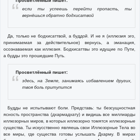
Просветлённый пишет:
если ты успеешь перейти пропасть, ты
вернёшься обратно бодхисатвой
Да, только не бодхисаттвой, а буддой. И не я (иллюзия эго,
принимаемая за действительное) вернусь, а эманация,
осознаваемая как иллюзия. Бодхисаттвы это идущие по Пути,
а будды это прошедшие Путь.
Просветлённый пишет:
здесь, на Земле, занимаясь избавлением других,
твоя боль притупится
Будды не испытывают боли. Представь: ты безсущностная
ясность пространства (дхармадхату) и видишь все миллиарды
иллюзорных миров, в которых иллюзорно томятся иллюзорные
существа. Ты искусственно являешь свои Иллюзорные Тела во
все миры, где существа готовы услышать Дхарму. В мирах