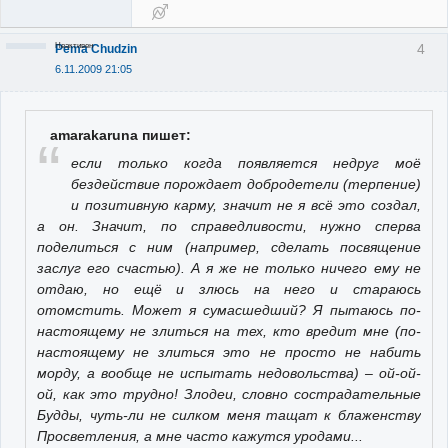
Неактивен
4
Pema Chudzin
6.11.2009 21:05
amarakaruna пишет:
если только когда появляется недруг моё
бездействие порождает добродетели (терпение)
и позитивную карму, значит не я всё это создал,
а он. Значит, по справедливости, нужно сперва
поделиться с ним (например, сделать посвящение
заслуг его счастью). А я же не только ничего ему не
отдаю, но ещё и злюсь на него и стараюсь
отомстить. Может я сумасшедший? Я пытаюсь по-
настоящему не злиться на тех, кто вредит мне (по-
настоящему не злиться это не просто не набить
морду, а вообще не испытать недовольства) – ой-ой-
ой, как это трудно! Злодеи, словно сострадательные
Будды, чуть-ли не силком меня тащат к блаженству
Просветления, а мне часто кажутся уродами...