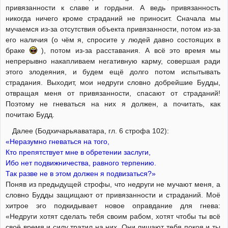
привязанности к славе и гордыни. А ведь привязанность
никогда ничего кроме страданий не приносит. Сначала мы
мучаемся из-за отсутствия объекта привязанности, потом из-за
его наличия (о чём я, спросите у людей давно состоящих в
браке
), потом из-за расставания. А всё это время мы
непрерывно накапливаем негативную карму, совершая ради
этого злодеяния, и будем ещё долго потом испытывать
страдания. Выходит, мои недруги словно добрейшие Будды,
отвращая меня от привязанности, спасают от страданий!
Поэтому не гневаться на них я должен, а почитать, как
почитаю Будд.
Далее (Бодхичарьяаватара, гл. 6 строфа 102):
«Неразумно гневаться на того,
Кто препятствует мне в обретении заслуги,
Ибо нет подвижничества, равного терпению.
Так разве не в этом должен я подвизаться?»
Поняв из предыдущей строфы, что недруги не мучают меня, а
словно Будды защищают от привязанности и страданий. Моё
хитрое эго подкидывает новое оправдание для гнева:
«Недруги хотят сделать тебя своим рабом, хотят чтобы ты всё
своё время и силу тратил на них. Они лишают тебя покоя и ты