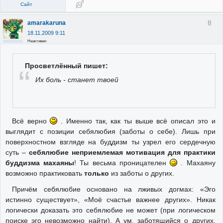
Сайт
8
amarakaruna
18.11.2009 9:11
Неактивен
Просветлённый пишет:
Их боль - станет твоей
Всё верно
. Именно так, как ты выше всё описал это и
выглядит с позиции себялюбия (заботы о себе). Лишь при
поверхностном взгляде на буддизм ты узрел его сердечную
суть –
себялюбие неприемлемая мотивация для практики
буддизма махаяны
! Ты весьма проницателен
. Махаяну
возможно практиковать
только
из заботы о других.
Причём себялюбие основано на лживых догмах: «Эго
истинно существует», «Моё счастье важнее других». Никак
логически доказать это себялюбие не может (при логическом
поиске эго невозможно найти). А ум, заботящийся о других,