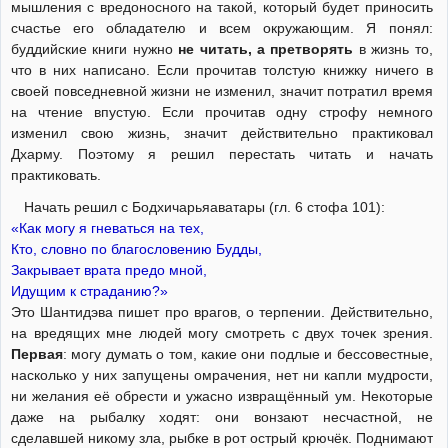
мышления с вредоносного на такой, который будет приносить
счастье его обладателю и всем окружающим. Я понял:
буддийские книги нужно
не читать, а претворять
в жизнь то,
что в них написано. Если прочитав толстую книжку ничего в
своей повседневной жизни не изменил, значит потратил время
на чтение впустую. Если прочитав одну строфу немного
изменил свою жизнь, значит действительно практиковал
Дхарму. Поэтому я решил перестать читать и начать
практиковать.
Начать решил с Бодхичарьяаватары (гл. 6 стофа 101):
«Как могу я гневаться на тех,
Кто, словно по благословению Будды,
Закрывает врата предо мной,
Идущим к страданию?»
Это Шантидэва пишет про врагов, о терпении. Действительно,
на вредящих мне людей могу смотреть с двух точек зрения.
Первая
: могу думать о том, какие они подлые и бессовестные,
насколько у них запущены омрачения, нет ни капли мудрости,
ни желания её обрести и ужасно извращённый ум. Некоторые
даже на рыбалку ходят: они вонзают несчастной, не
сделавшей никому зла, рыбке в рот острый крючёк. Поднимают