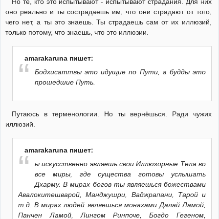
Но те, кто это испытывают - испытывают страдания. Для них
оно реально и ты сострадаешь им, что они страдают от того,
чего нет, а ты это знаешь. Ты страдаешь сам от их иллюзий,
только потому, что знаешь, что это иллюзии.
amarakaruna пишет:
Бодхисаттвы это идущие по Пути, а будды это
прошедшие Путь.
Путаюсь в терменологии. Но ты вернёшься. Ради чужих
иллюзий.
amarakaruna пишет:
ы искусственно являешь свои Иллюзорные Тела во
все миры, где существа готовы услышать
Дхарму. В мирах богов ты являешься божествами
Авалокитешварой, Манджушри, Ваджрапани, Тарой и
т.д. В мирах людей являешься монахами Далай Ламой,
Панчен Ламой, Лингом Ринпоче, Богдо Гегеном,