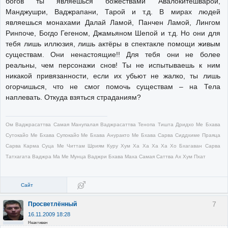
богов ты являешься божествами Авалокитешварой,
Манджушри, Ваджрапани, Тарой и т.д. В мирах людей
являешься монахами Далай Ламой, Панчен Ламой, Лингом
Ринпоче, Богдо Гегеном, Джамьяном Шепой и т.д. Но они для
тебя лишь иллюзия, лишь актёры в спектакле помощи живым
существам. Они ненастоящие!! Для тебя они не более
реальны, чем персонажи снов! Ты не испытываешь к ним
никакой привязанности, если их убьют не жалко, ты лишь
огорчишься, что не смог помочь существам – на Тела
наплевать. Откуда взяться страданиям?
Ом Ваджрасаттва Самая Манупалая Ваджрасаттва Тенопа Тишта Дридхо Ме Бхава
Сутокайо Ме Бхава Супокайо Ме Бхава Ануракто Ме Бхава Сарва Сиддхиме Праяца
Сарва Карма Суца Ме Читтам Шриям Куру Хум Ха Ха Ха Ха Хо Бхагаван Сарва
Татхагата Ваджра Ма Ме Мунца Ваджри Бхава Маха Самая Саттва Ах Хум Пхат
Сайт
7
Просветлённый
16.11.2009 18:28
Неактивен