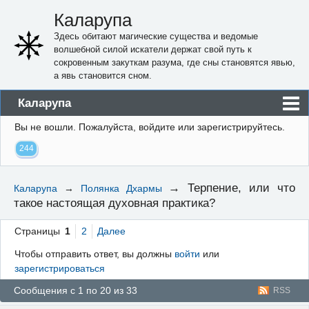
Каларупа
Здесь обитают магические существа и ведомые
волшебной силой искатели держат свой путь к
сокровенным закуткам разума, где сны становятся явью,
а явь становится сном.
Каларупа
Вы не вошли.
Пожалуйста, войдите или зарегистрируйтесь.
Блог
244
Форум
Пользователи
→
Терпение, или что
Каларупа
→
Полянка Дхармы
такое настоящая духовная практика?
Правила
Регистрация
Страницы
1
2
Далее
Чтобы отправить ответ, вы должны
войти
или
Вход
зарегистрироваться
Сообщения с 1 по 20 из 33
RSS