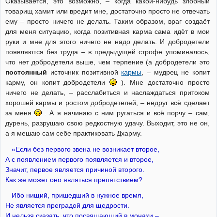
Оказывается, это возможно, – когда какой-нибудь злобный
товарищ хамит или вредит мне, достаточно просто не отвечать
ему – просто ничего не делать. Таким образом, враг создаёт
для меня ситуацию, когда позитивная карма сама идёт в мои
руки и мне для этого ничего не надо делать. И добродетели
появляются без труда – в предыдущей строфе упоминалось,
что нет добродетели выше, чем терпение (а добродетели это
постоянный
источник позитивной
кармы
, – мудрец не копит
карму, он копит добродетели
). Мне достаточно просто
ничего не делать, – расслабиться и наслаждаться притоком
хорошей кармы и ростом добродетелей, – недруг всё сделает
за меня
. А я начинаю с ним ругаться и всё порчу – сам,
дурень, разрушаю свою редкостную удачу. Выходит, это не он,
а я мешаю сам себе практиковать Дхарму.
«Если без первого звена не возникает второе,
А с появлением первого появляется и второе,
Значит, первое является причиной второго.
Как же может оно являться препятствием?
Ибо нищий, пришедший в нужное время,
Не является преградой для щедрости.
И нельзя сказать, что посвящающий в монахи –