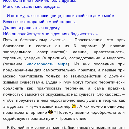
Ибо, если я не причинял боль другим,
Мало кто станет мне вредить.
И потому, как сокровищнице, появившейся в доме моём
Безо всяких стараний с моей стороны,
Должен я радоваться недругу,
Ибо он содействует мне в деяниях бодхисаттвы.»
Путь к бесконечному счастью – Просветлению, это путь
бодхисаттв и состоит он из 6 парамит (6 практик
запредельного совершенства): даяние, нравственность,
терпение, усердие (в практике), сосредоточение и мудрость
(познание
иллюзорности мира
). Из них последние три
предназначены для самостоятельной практики, а первые три
можно практиковать
только
во взаимодействии с другими
живыми существами. Будда и гуру могут только теоретически
объяснить как практиковать терпение, а сама практика
полностью зависит от окружающих нас существ. Это как секс, –
чтобы преуспеть в нём недостаточно выслушать в теории, как
это делать, – нужен живой партнёр
. А как можно в одиночку
практиковать терпение
? Поэтому именно недоброжелатели
содействуют практике пути к Просветлению.
В буддийском учении о мире (абхидхарма) упоминается, что