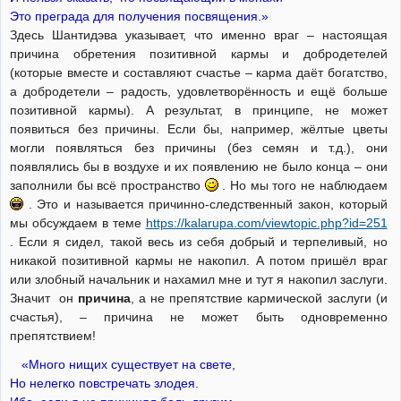
Это преграда для получения посвящения.»
Здесь Шантидэва указывает, что именно враг – настоящая
причина обретения позитивной кармы и добродетелей
(которые вместе и составляют счастье – карма даёт богатство,
а добродетели – радость, удовлетворённость и ещё больше
позитивной кармы). А результат, в принципе, не может
появиться без причины. Если бы, например, жёлтые цветы
могли появляться без причины (без семян и т.д.), они
появлялись бы в воздухе и их появлению не было конца – они
заполнили бы всё пространство
. Но мы того не наблюдаем
. Это и называется причинно-следственный закон, который
мы обсуждаем в теме
https://kalarupa.com/viewtopic.php?id=251
. Если я сидел, такой весь из себя добрый и терпеливый, но
никакой позитивной кармы не накопил. А потом пришёл враг
или злобный начальник и нахамил мне и тут я накопил заслуги.
Значит он
причина
, а не препятствие кармической заслуги (и
счастья), – причина не может быть одновременно
препятствием!
«Много нищих существует на свете,
Но нелегко повстречать злодея.