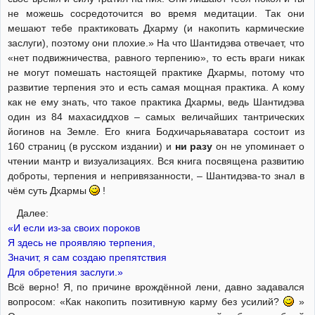
не можешь сосредоточится во время медитации. Так они
мешают тебе практиковать Дхарму (и накопить кармические
заслуги), поэтому они плохие.» На что Шантидэва отвечает, что
«нет подвижничества, равного терпению», то есть враги никак
не могут помешать настоящей практике Дхармы, потому что
развитие терпения это и есть самая мощная практика. А кому
как не ему знать, что такое практика Дхармы, ведь Шантидэва
один из 84 махасиддхов – самых величайших тантрических
йогинов на Земле. Его книга Бодхичарьяаватара состоит из
160 страниц (в русском издании) и
ни разу
он не упоминает о
чтении мантр и визуализациях. Вся книга посвящена развитию
доброты, терпения и непривязанности, – Шантидэва-то знал в
чём суть Дхармы
!
Далее:
«И если из-за своих пороков
Я здесь не проявляю терпения,
Значит, я сам создаю препятствия
Для обретения заслуги.»
Всё верно! Я, по причине врождённой лени, давно задавался
вопросом: «Как накопить позитивную карму без усилий?
»