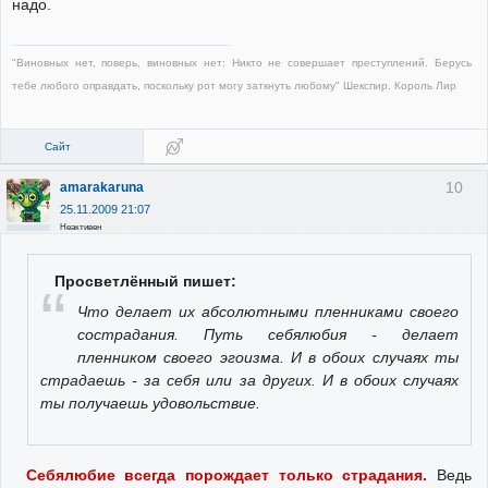
надо.
"Виновных нет, поверь, виновных нет: Никто не совершает преступлений. Берусь
тебе любого оправдать, поскольку рот могу заткнуть любому" Шекспир. Король Лир
Сайт
10
amarakaruna
25.11.2009 21:07
Неактивен
Просветлённый пишет:
Что делает их абсолютными пленниками своего
сострадания. Путь себялюбия - делает
пленником своего эгоизма. И в обоих случаях ты
страдаешь - за себя или за других. И в обоих случаях
ты получаешь удовольствие.
Себялюбие всегда порождает только страдания.
Ведь