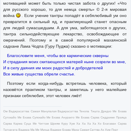
мотивацией может быть только чистая забота о других! «Что
для русского хорошо, то для немца смерть» © 2-я мировая
война
. Если учение тантры попадёт в себялюбивый ум оно
превратится в сильный яд, и практикующий станет опасным
для людей сумасшедшим. А для ума, заботящегося о других,
тантра сильнодействующее лекарство, освобождающее от
омрачений. Поэтому и в самой популярной махаянской
садхане Лама Чодпа (Гуру Пуджа) сказано о мотивации:
Благословите меня, чтобы все кармические скверны
И страдания моих скитающихся матерей ныне созрели во мне,
И в силу даяния им моих радостей и добродетелей
Все живые существа обрели счастье.
Поэтому если когда-нибудь встретишь человека, который
назовётся практиком тантры, и заметишь у него малейшие
признаки себялюбия, этот человек лжёт!
Ом Ваджрасаттва Самая Манупалая Ваджрасаттва Тенопа Тишта Дридхо Ме Бхава
Сутокайо Ме Бхава Супокайо Ме Бхава Ануракто Ме Бхава Сарва Сиддхиме Праяца
Сарва Карма Суца Ме Читтам Шриям Куру Хум Ха Ха Ха Ха Хо Бхагаван Сарва
Татхагата Ваджра Ма Ме Мунца Ваджри Бхава Маха Самая Саттва Ах Хум Пхат