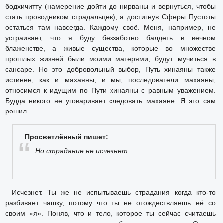
бодхичитту (намерение дойти до нирваны и вернуться, чтобы
стать проводником страдальцев), а достигнув Сферы Пустоты
остаться там навсегда. Каждому своё. Меня, например, не
устраивает, что я буду беззаботно балдеть в вечном
блаженстве, а живые существа, которые во множестве
прошлых жизней были моими матерями, будут мучиться в
сансаре. Но это добровольный выбор, Путь хинаяны также
истинен, как и махаяны, и мы, последователи махаяны,
относимся к идущим по Пути хинаяны с равным уважением.
Будда никого не уговаривает следовать махаяне. Я это сам
решил.
Просветлённый пишет:
Но страдание не исчезнет
Исчезнет. Ты же не испытываешь страдания когда кто-то
разбивает чашку, потому что ты не отождествляешь её со
своим «я». Поняв, что и тело, которое ты сейчас считаешь