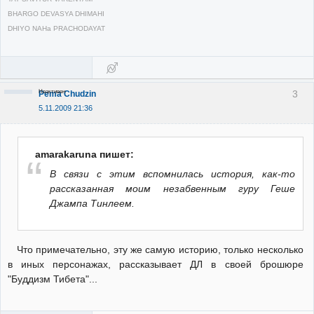
BHARGO DEVASYA DHIMAHI
DHIYO NAHa PRACHODAYAT
Неактивен
3
Pema Chudzin
5.11.2009 21:36
amarakaruna пишет:
В связи с этим вспомнилась история, как-то
рассказанная моим незабвенным гуру Геше
Джампа Тинлеем.
Что примечательно, эту же самую историю, только несколько
в иных персонажах, рассказывает ДЛ в своей брошюре
"Буддизм Тибета"...