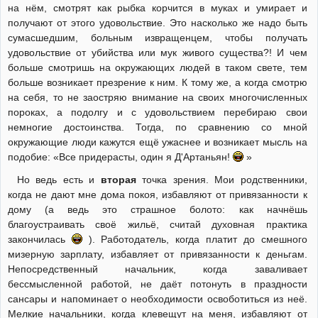
на нём, смотрят как рыбка корчится в муках и умирает и
получают от этого удовольствие. Это насколько же надо быть
сумасшедшим, больным извращенцем, чтобы получать
удовольствие от убийства или мук живого существа?! И чем
больше смотришь на окружающих людей в таком свете, тем
больше возникает презрение к ним. К тому же, а когда смотрю
на себя, то не заостряю внимание на своих многочисленных
пороках, а подолгу и с удовольствием перебираю свои
немногие достоинства. Тогда, по сравнению со мной
окружающие люди кажутся ещё ужаснее и возникает мысль на
подобие: «Все придерасты, один я Д'Артаньян!
»
Но ведь есть и
вторая
точка зрения. Мои родственники,
когда не дают мне дома покоя, избавляют от привязанности к
дому (а ведь это страшное болото: как начнёшь
благоустраивать своё жильё, считай духовная практика
закончилась
). Работодатель, когда платит до смешного
мизерную зарплату, избавляет от привязанности к деньгам.
Непосредственный начальник, когда заваливает
бессмысленной работой, не даёт потонуть в праздности
сансары и напоминает о необходимости освоботиться из неё.
Мелкие начальники, когда клевещут на меня, избавляют от