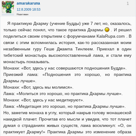
1
amarakaruna
12.8.2009 18:53
Неактивен
Я практикую Дхарму (учение Будды) уже 7 лет, но, оказалось,
только сейчас понял, что такое практика Дхармы
. И решил
поделиться своим открытием с форумчанами KalaRupa.com . В
связи с этим вспомнилась история, как-то рассказанная моим
незабвенным гуру Геше Джампа Тинлеем. Приехал в один
тибетский монастырь высокопоставленный лама, и стали ему
монастырь показывать.
Монахи: «Вот, здесь у нас совершаются подношения Будде».
Приезжий лама: «Подношения это хорошо, но практика
Дхармы лучше».
Монахи: «Вот, здесь мы молимся».
Лама: «Молиться это хорошо, но практика Дхармы лучше».
Монахи: «Вот, здесь у нас медитируют».
Лама: «Медитация это хорошо, но практика Дхармы лучше».
Но, заметив монаха в углу, который накрыв голову монашеской
накидкой плачет. Прочитав его мысли и увидев, что тот плачет
думая о страданиях живых существ, лама воскликнул: «О, он
практикует Дхарму!» Практика Дхармы это изменение образа