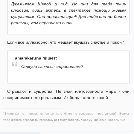
Джамьяном Шепой и т.д. Но они для тебя лишь
иллюзия, лишь актёры в спектакле помощи живым
существам. Они ненастоящие!! Для тебя они не более
реальны, чем персонажи снов!
Если всё иллюзорно, что мешает вкушать счастье и покой?
amarakaruna пишет:
Откуда взяться страданиям?
Страдают и существа. Не зная иллюзорности мира - они
воспринимают его реальным. Их боль - станет твоей.
"Виновных нет, поверь, виновных нет: Никто не совершает преступлений. Берусь
тебе любого оправдать, поскольку рот могу заткнуть любому" Шекспир. Король Лир