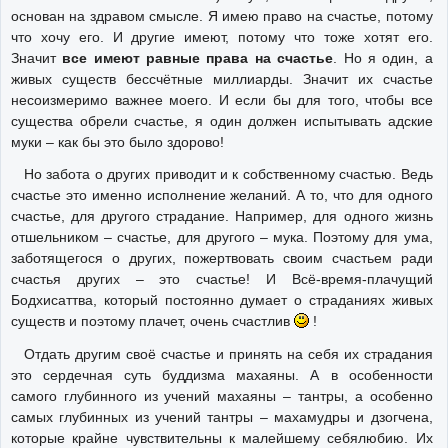
основан на здравом смысле. Я имею право на счастье, потому
что хочу его. И другие имеют, потому что тоже хотят его.
Значит
все имеют равные права на счастье
. Но я один, а
живых существ бессчётные миллиарды. Значит их счастье
несоизмеримо важнее моего. И если бы для того, чтобы все
существа обрели счастье, я один должен испытывать адские
муки – как бы это было здорово!
Но забота о других приводит и к собственному счастью. Ведь
счастье это именно исполнение желаний. А то, что для одного
счастье, для другого страдание. Например, для одного жизнь
отшельником – счастье, для другого – мука. Поэтому для ума,
заботящегося о других, пожертвовать своим счастьем ради
счастья других – это счастье! И Всё-время-плачущий
Бодхисаттва, который постоянно думает о страданиях живых
существ и поэтому плачет, очень счастлив
!
Отдать другим своё счастье и принять на себя их страдания
это сердечная суть буддизма махаяны. А в особенности
самого глубинного из учений махаяны – тантры, а особенно
самых глубинных из учений тантры – махамудры и дзогчена,
которые крайне чувствительны к малейшему себялюбию. Их