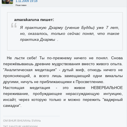
1.11.2009 19:18
Неактивен
amarakaruna пишет:
Я практикую Дхарму (учение Будды) уже 7 лет,
но, оказалось, только сейчас понял, что такое
практика Дхармы .
Не льсти себе! Ты по-прежнему ничего не понял. Снова
пережёвываешь древние мудрствования вместо живого опыта.
"Аналитическая медитация" - дутый миф, отнюдь ничего не
проясняющий, а всего лишь замещающий одни викальпы
другими, ничуть не приближающими к Просветлению.
Настоящая медитация - это живое НЕВЕРБАЛЬНОЕ
переживание, пробуждающее нерассуждающую интуицию,
инсайт, через которую только и можно пережить "ваджрный
самадхи".
OM BHUR BHUVAHa SVAHa
TAT SAVITUR VARENYAM