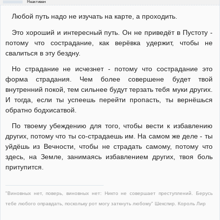
Неактивен
Любой путь надо не изучать на карте, а проходить.
Это хороший и интересный путь. Он не приведёт в Пустоту -
потому что сострадание, как верёвка удержит, чтобы не
свалиться в эту бездну.
Но страдание не исчезнет - потому что сострадание это
форма страдания. Чем более совершене будет твой
внутренний покой, тем сильнее будут терзать тебя муки других.
И тогда, если ты успеешь перейти пропасть, ты вернёшься
обратно бодхисатвой.
По твоему убеждению для того, чтобы вести к избавлению
других, потому что ты со-страдаешь им. На самом же деле - ты
уйдёшь из Вечности, чтобы не страдать самому, потому что
здесь, на Земле, занимаясь избавлением других, твоя боль
притупится.
"Виновных нет, поверь, виновных нет: Никто не совершает преступлений. Берусь
тебе любого оправдать, поскольку рот могу заткнуть любому" Шекспир. Король Лир