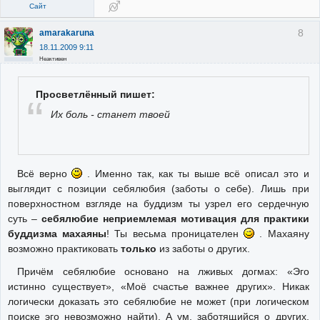
Сайт
8
amarakaruna
18.11.2009 9:11
Неактивен
Просветлённый пишет:
Их боль - станет твоей
Всё верно
. Именно так, как ты выше всё описал это и
выглядит с позиции себялюбия (заботы о себе). Лишь при
поверхностном взгляде на буддизм ты узрел его сердечную
суть –
себялюбие неприемлемая мотивация для практики
буддизма махаяны
! Ты весьма проницателен
. Махаяну
возможно практиковать
только
из заботы о других.
Причём себялюбие основано на лживых догмах: «Эго
истинно существует», «Моё счастье важнее других». Никак
логически доказать это себялюбие не может (при логическом
поиске эго невозможно найти). А ум, заботящийся о других,