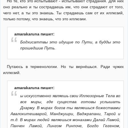
Но те, кто это испытывают - испытывают страдания. Для них
оно реально и ты сострадаешь им, что они страдают от того,
чего нет, а ты это знаешь. Ты страдаешь сам от их иллюзий,
только потому, что знаешь, что это иллюзии.
amarakaruna пишет:
Бодхисаттвы это идущие по Пути, а будды это
прошедшие Путь.
Путаюсь в терменологии. Но ты вернёшься. Ради чужих
иллюзий.
amarakaruna пишет:
ы искусственно являешь свои Иллюзорные Тела во
все миры, где существа готовы услышать
Дхарму. В мирах богов ты являешься божествами
Авалокитешварой, Манджушри, Ваджрапани, Тарой и
т.д. В мирах людей являешься монахами Далай Ламой,
Панчен Ламой, Лингом Ринпоче, Богдо Гегеном,