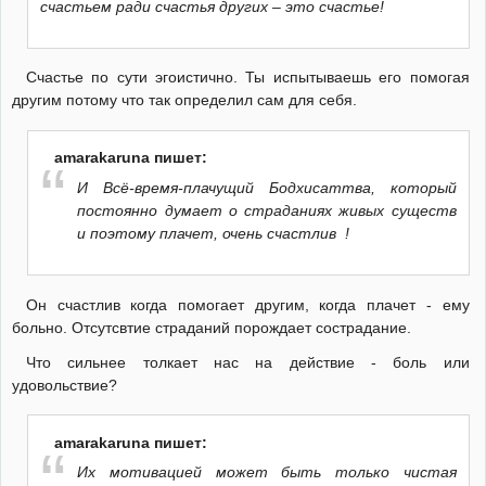
счастьем ради счастья других – это счастье!
Счастье по сути эгоистично. Ты испытываешь его помогая
другим потому что так определил сам для себя.
amarakaruna пишет:
И Всё-время-плачущий Бодхисаттва, который
постоянно думает о страданиях живых существ
и поэтому плачет, очень счастлив !
Он счастлив когда помогает другим, когда плачет - ему
больно. Отсутсвтие страданий порождает сострадание.
Что сильнее толкает нас на действие - боль или
удовольствие?
amarakaruna пишет:
Их мотивацией может быть только чистая