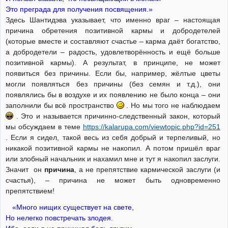
Это преграда для получения посвящения.»
Здесь Шантидэва указывает, что именно враг – настоящая
причина обретения позитивной кармы и добродетелей
(которые вместе и составляют счастье – карма даёт богатство,
а добродетели – радость, удовлетворённость и ещё больше
позитивной кармы). А результат, в принципе, не может
появиться без причины. Если бы, например, жёлтые цветы
могли появляться без причины (без семян и т.д.), они
появлялись бы в воздухе и их появлению не было конца – они
заполнили бы всё пространство
. Но мы того не наблюдаем
. Это и называется причинно-следственный закон, который
мы обсуждаем в теме
https://kalarupa.com/viewtopic.php?id=251
. Если я сидел, такой весь из себя добрый и терпеливый, но
никакой позитивной кармы не накопил. А потом пришёл враг
или злобный начальник и нахамил мне и тут я накопил заслуги.
Значит он
причина
, а не препятствие кармической заслуги (и
счастья), – причина не может быть одновременно
препятствием!
«Много нищих существует на свете,
Но нелегко повстречать злодея.