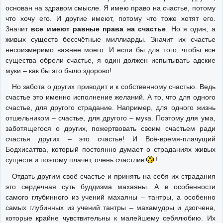
основан на здравом смысле. Я имею право на счастье, потому
что хочу его. И другие имеют, потому что тоже хотят его.
Значит
все имеют равные права на счастье
. Но я один, а
живых существ бессчётные миллиарды. Значит их счастье
несоизмеримо важнее моего. И если бы для того, чтобы все
существа обрели счастье, я один должен испытывать адские
муки – как бы это было здорово!
Но забота о других приводит и к собственному счастью. Ведь
счастье это именно исполнение желаний. А то, что для одного
счастье, для другого страдание. Например, для одного жизнь
отшельником – счастье, для другого – мука. Поэтому для ума,
заботящегося о других, пожертвовать своим счастьем ради
счастья других – это счастье! И Всё-время-плачущий
Бодхисаттва, который постоянно думает о страданиях живых
существ и поэтому плачет, очень счастлив
!
Отдать другим своё счастье и принять на себя их страдания
это сердечная суть буддизма махаяны. А в особенности
самого глубинного из учений махаяны – тантры, а особенно
самых глубинных из учений тантры – махамудры и дзогчена,
которые крайне чувствительны к малейшему себялюбию. Их