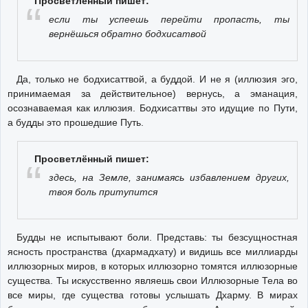
Просветлённый пишет:
если ты успеешь перейти пропасть, ты
вернёшься обратно бодхисатвой
Да, только не бодхисаттвой, а буддой. И не я (иллюзия эго,
принимаемая за действительное) вернусь, а эманация,
осознаваемая как иллюзия. Бодхисаттвы это идущие по Пути,
а будды это прошедшие Путь.
Просветлённый пишет:
здесь, на Земле, занимаясь избавлением других,
твоя боль притупится
Будды не испытывают боли. Представь: ты безсущностная
ясность пространства (дхармадхату) и видишь все миллиарды
иллюзорных миров, в которых иллюзорно томятся иллюзорные
существа. Ты искусственно являешь свои Иллюзорные Тела во
все миры, где существа готовы услышать Дхарму. В мирах