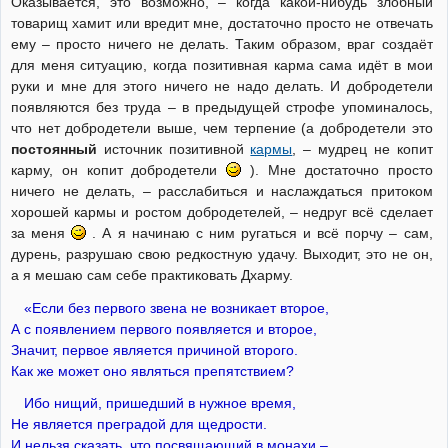
Оказывается, это возможно, – когда какой-нибудь злобный
товарищ хамит или вредит мне, достаточно просто не отвечать
ему – просто ничего не делать. Таким образом, враг создаёт
для меня ситуацию, когда позитивная карма сама идёт в мои
руки и мне для этого ничего не надо делать. И добродетели
появляются без труда – в предыдущей строфе упоминалось,
что нет добродетели выше, чем терпение (а добродетели это
постоянный
источник позитивной
кармы
, – мудрец не копит
карму, он копит добродетели
). Мне достаточно просто
ничего не делать, – расслабиться и наслаждаться притоком
хорошей кармы и ростом добродетелей, – недруг всё сделает
за меня
. А я начинаю с ним ругаться и всё порчу – сам,
дурень, разрушаю свою редкостную удачу. Выходит, это не он,
а я мешаю сам себе практиковать Дхарму.
«Если без первого звена не возникает второе,
А с появлением первого появляется и второе,
Значит, первое является причиной второго.
Как же может оно являться препятствием?
Ибо нищий, пришедший в нужное время,
Не является преградой для щедрости.
И нельзя сказать, что посвящающий в монахи –