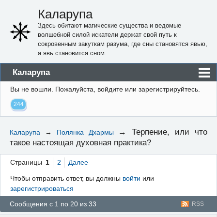
Каларупа
Здесь обитают магические существа и ведомые
волшебной силой искатели держат свой путь к
сокровенным закуткам разума, где сны становятся явью,
а явь становится сном.
Каларупа
Вы не вошли.
Пожалуйста, войдите или зарегистрируйтесь.
Блог
244
Форум
Пользователи
→
Терпение, или что
Каларупа
→
Полянка Дхармы
такое настоящая духовная практика?
Правила
Регистрация
Страницы
1
2
Далее
Чтобы отправить ответ, вы должны
войти
или
Вход
зарегистрироваться
Сообщения с 1 по 20 из 33
RSS