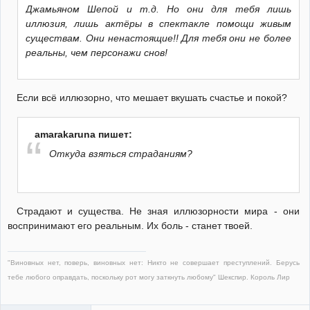
Джамьяном Шепой и т.д. Но они для тебя лишь
иллюзия, лишь актёры в спектакле помощи живым
существам. Они ненастоящие!! Для тебя они не более
реальны, чем персонажи снов!
Если всё иллюзорно, что мешает вкушать счастье и покой?
amarakaruna пишет:
Откуда взяться страданиям?
Страдают и существа. Не зная иллюзорности мира - они
воспринимают его реальным. Их боль - станет твоей.
"Виновных нет, поверь, виновных нет: Никто не совершает преступлений. Берусь
тебе любого оправдать, поскольку рот могу заткнуть любому" Шекспир. Король Лир