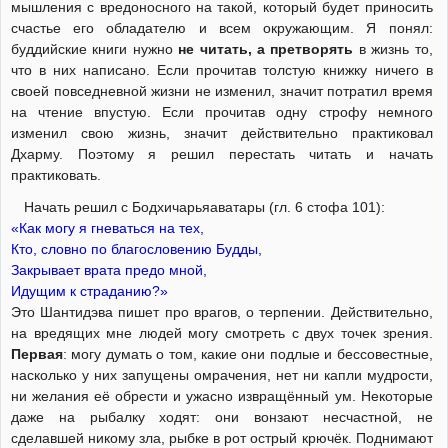
мышления с вредоносного на такой, который будет приносить
счастье его обладателю и всем окружающим. Я понял:
буддийские книги нужно
не читать, а претворять
в жизнь то,
что в них написано. Если прочитав толстую книжку ничего в
своей повседневной жизни не изменил, значит потратил время
на чтение впустую. Если прочитав одну строфу немного
изменил свою жизнь, значит действительно практиковал
Дхарму. Поэтому я решил перестать читать и начать
практиковать.
Начать решил с Бодхичарьяаватары (гл. 6 стофа 101):
«Как могу я гневаться на тех,
Кто, словно по благословению Будды,
Закрывает врата предо мной,
Идущим к страданию?»
Это Шантидэва пишет про врагов, о терпении. Действительно,
на вредящих мне людей могу смотреть с двух точек зрения.
Первая
: могу думать о том, какие они подлые и бессовестные,
насколько у них запущены омрачения, нет ни капли мудрости,
ни желания её обрести и ужасно извращённый ум. Некоторые
даже на рыбалку ходят: они вонзают несчастной, не
сделавшей никому зла, рыбке в рот острый крючёк. Поднимают