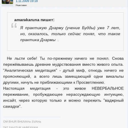
1.11.2009 19:18
Неактивен
amarakaruna пишет:
Я практикую Дхарму (учение Будды) уже 7 лет,
но, оказалось, только сейчас понял, что такое
практика Дхармы .
Не льсти себе! Ты по-прежнему ничего не понял. Снова
пережёвываешь древние мудрствования вместо живого опыта.
"Аналитическая медитация" - дутый миф, отнюдь ничего не
проясняющий, а всего лишь замещающий одни викальпы
другими, ничуть не приближающими к Просветлению.
Настоящая медитация - это живое НЕВЕРБАЛЬНОЕ
переживание, пробуждающее нерассуждающую интуицию,
инсайт, через которую только и можно пережить "ваджрный
самадхи".
OM BHUR BHUVAHa SVAHa
TAT SAVITUR VARENYAM