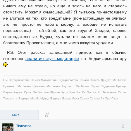
ничего ему не отдаю, но ещё и злюсь на него и стараюсь
отомстить. Может я сумасшедший? Я пытаюсь по-настоящему
не злиться на тех, кто вредит мне (по-настоящему не злиться
это не просто не набить морду, а вообще не испытать
недовольства) – ой-ой-ой, как это трудно! Злодеи, словно
сострадательные Будды, чуть-ли не силком меня тащат к
блаженству Просветления, а мне часто кажутся уродами...
P.S. Этот рассказ записанный пример, как я обычно
выполняю
аналитическую медитацию
на Бодхичарьяаватару
.
Ом Ваджрасаттва Самая Манупалая Ваджрасаттва Тенопа Тишта Дридхо Ме Бхава
Сутокайо Ме Бхава Супокайо Ме Бхава Ануракто Ме Бхава Сарва Сиддхиме Праяца
Сарва Карма Суца Ме Читтам Шриям Куру Хум Ха Ха Ха Ха Хо Бхагаван Сарва
Татхагата Ваджра Ма Ме Мунца Ваджри Бхава Маха Самая Саттва Ах Хум Пхат
Сайт
2
Thanatos