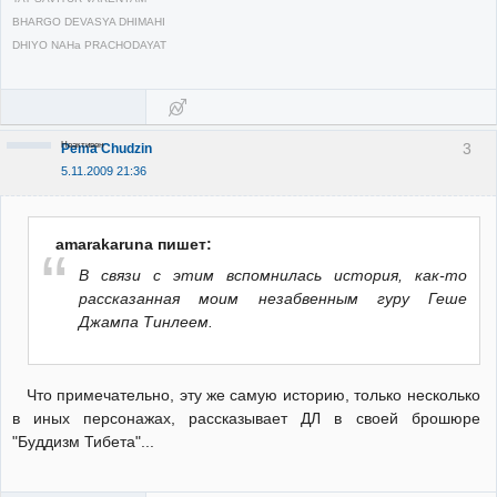
BHARGO DEVASYA DHIMAHI
DHIYO NAHa PRACHODAYAT
Неактивен
3
Pema Chudzin
5.11.2009 21:36
amarakaruna пишет:
В связи с этим вспомнилась история, как-то
рассказанная моим незабвенным гуру Геше
Джампа Тинлеем.
Что примечательно, эту же самую историю, только несколько
в иных персонажах, рассказывает ДЛ в своей брошюре
"Буддизм Тибета"...