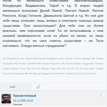
богов ты являешься божествами Авалокитешварой,
Манджушри, Ваджрапани, Тарой и т.д. В мирах людей
являешься монахами Далай Ламой, Панчен Ламой, Лингом
Ринпоче, Богдо Гегеном, Джамьяном Шепой и т.д. Но они для
тебя лишь иллюзия, лишь актёры в спектакле помощи живым
существам. Они ненастоящие!! Для тебя они не более
реальны, чем персонажи снов! Ты не испытываешь к ним
никакой привязанности, если их убьют не жалко, ты лишь
огорчишься, что не смог помочь существам – на Тела
наплевать. Откуда взяться страданиям?
Ом Ваджрасаттва Самая Манупалая Ваджрасаттва Тенопа Тишта Дридхо Ме Бхава
Сутокайо Ме Бхава Супокайо Ме Бхава Ануракто Ме Бхава Сарва Сиддхиме Праяца
Сарва Карма Суца Ме Читтам Шриям Куру Хум Ха Ха Ха Ха Хо Бхагаван Сарва
Татхагата Ваджра Ма Ме Мунца Ваджри Бхава Маха Самая Саттва Ах Хум Пхат
Сайт
7
Просветлённый
16.11.2009 18:28
Неактивен