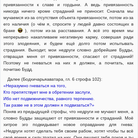
привязанности к славе и гордыни. А ведь привязанность
никогда ничего кроме страданий не приносит. Сначала мы
мучаемся из-за отсутствия объекта привязанности, потом из-за
его наличия (о чём я, спросите у людей давно состоящих в
браке
), потом из-за расставания. А всё это время мы
непрерывно накапливаем негативную карму, совершая ради
этого злодеяния, и будем ещё долго потом испытывать
страдания. Выходит, мои недруги словно добрейшие Будды,
отвращая меня от привязанности, спасают от страданий!
Поэтому не гневаться на них я должен, а почитать, как
почитаю Будд.
Далее (Бодхичарьяаватара, гл. 6 строфа 102):
«Неразумно гневаться на того,
Кто препятствует мне в обретении заслуги,
Ибо нет подвижничества, равного терпению.
Так разве не в этом должен я подвизаться?»
Поняв из предыдущей строфы, что недруги не мучают меня, а
словно Будды защищают от привязанности и страданий. Моё
хитрое эго подкидывает новое оправдание для гнева:
«Недруги хотят сделать тебя своим рабом, хотят чтобы ты всё
своё время и силу тратил на них. Они лишают тебя покоя и ты