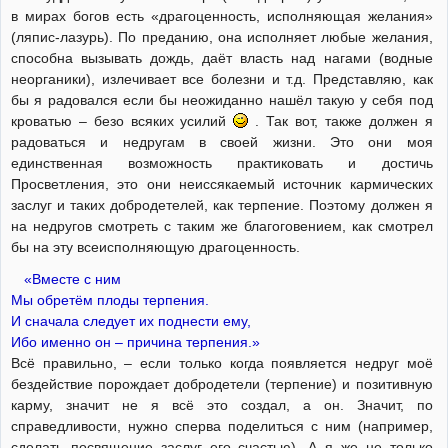
в мирах богов есть «драгоценность, исполняющая желания»
(ляпис-лазурь). По преданию, она исполняет любые желания,
способна вызывать дождь, даёт власть над нагами (водные
неорганики), излечивает все болезни и т.д. Представляю, как
бы я радовался если бы неожиданно нашёл такую у себя под
кроватью – безо всяких усилий
. Так вот, также должен я
радоваться и недругам в своей жизни. Это они моя
единственная возможность практиковать и достичь
Просветления, это они неиссякаемый источник кармических
заслуг и таких добродетелей, как терпение. Поэтому должен я
на недругов смотреть с таким же благоговением, как смотрел
бы на эту всеисполняющую драгоценность.
«Вместе с ним
Мы обретём плоды терпения.
И сначала следует их поднести ему,
Ибо именно он – причина терпения.»
Всё правильно, – если только когда появляется недруг моё
бездействие порождает добродетели (терпение) и позитивную
карму, значит не я всё это создал, а он. Значит, по
справедливости, нужно сперва поделиться с ним (например,
сделать посвящение заслуг его счастью). А я же не только