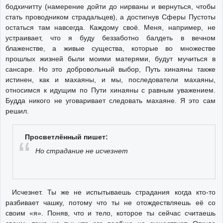
бодхичитту (намерение дойти до нирваны и вернуться, чтобы
стать проводником страдальцев), а достигнув Сферы Пустоты
остаться там навсегда. Каждому своё. Меня, например, не
устраивает, что я буду беззаботно балдеть в вечном
блаженстве, а живые существа, которые во множестве
прошлых жизней были моими матерями, будут мучиться в
сансаре. Но это добровольный выбор, Путь хинаяны также
истинен, как и махаяны, и мы, последователи махаяны,
относимся к идущим по Пути хинаяны с равным уважением.
Будда никого не уговаривает следовать махаяне. Я это сам
решил.
Просветлённый пишет:
Но страдание не исчезнет
Исчезнет. Ты же не испытываешь страдания когда кто-то
разбивает чашку, потому что ты не отождествляешь её со
своим «я». Поняв, что и тело, которое ты сейчас считаешь