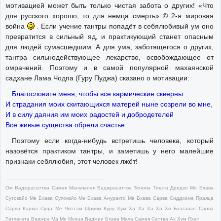
мотивацией может быть только чистая забота о других! «Что
для русского хорошо, то для немца смерть» © 2-я мировая
война
. Если учение тантры попадёт в себялюбивый ум оно
превратится в сильный яд, и практикующий станет опасным
для людей сумасшедшим. А для ума, заботящегося о других,
тантра сильнодействующее лекарство, освобождающее от
омрачений. Поэтому и в самой популярной махаянской
садхане Лама Чодпа (Гуру Пуджа) сказано о мотивации:
Благословите меня, чтобы все кармические скверны
И страдания моих скитающихся матерей ныне созрели во мне,
И в силу даяния им моих радостей и добродетелей
Все живые существа обрели счастье.
Поэтому если когда-нибудь встретишь человека, который
назовётся практиком тантры, и заметишь у него малейшие
признаки себялюбия, этот человек лжёт!
Ом Ваджрасаттва Самая Манупалая Ваджрасаттва Тенопа Тишта Дридхо Ме Бхава
Сутокайо Ме Бхава Супокайо Ме Бхава Ануракто Ме Бхава Сарва Сиддхиме Праяца
Сарва Карма Суца Ме Читтам Шриям Куру Хум Ха Ха Ха Ха Хо Бхагаван Сарва
Татхагата Ваджра Ма Ме Мунца Ваджри Бхава Маха Самая Саттва Ах Хум Пхат