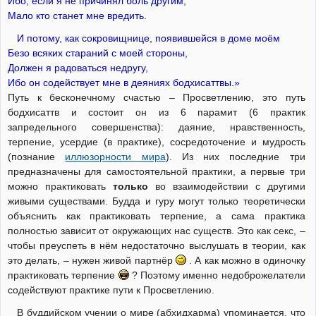
Ибо, если я не причинял боль другим,
Мало кто станет мне вредить.
И потому, как сокровищнице, появившейся в доме моём
Безо всяких стараний с моей стороны,
Должен я радоваться недругу,
Ибо он содействует мне в деяниях бодхисаттвы.»
Путь к бесконечному счастью – Просветлению, это путь
бодхисаттв и состоит он из 6 парамит (6 практик
запредельного совершенства): даяние, нравственность,
терпение, усердие (в практике), сосредоточение и мудрость
(познание
иллюзорности мира
). Из них последние три
предназначены для самостоятельной практики, а первые три
можно практиковать
только
во взаимодействии с другими
живыми существами. Будда и гуру могут только теоретически
объяснить как практиковать терпение, а сама практика
полностью зависит от окружающих нас существ. Это как секс, –
чтобы преуспеть в нём недостаточно выслушать в теории, как
это делать, – нужен живой партнёр
. А как можно в одиночку
практиковать терпение
? Поэтому именно недоброжелатели
содействуют практике пути к Просветлению.
В буддийском учении о мире (абхидхарма) упоминается, что