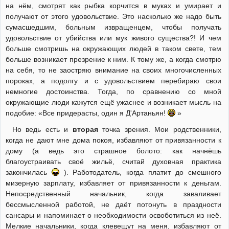
на нём, смотрят как рыбка корчится в муках и умирает и
получают от этого удовольствие. Это насколько же надо быть
сумасшедшим, больным извращенцем, чтобы получать
удовольствие от убийства или мук живого существа?! И чем
больше смотришь на окружающих людей в таком свете, тем
больше возникает презрение к ним. К тому же, а когда смотрю
на себя, то не заостряю внимание на своих многочисленных
пороках, а подолгу и с удовольствием перебираю свои
немногие достоинства. Тогда, по сравнению со мной
окружающие люди кажутся ещё ужаснее и возникает мысль на
подобие: «Все придерасты, один я Д'Артаньян!
»
Но ведь есть и
вторая
точка зрения. Мои родственники,
когда не дают мне дома покоя, избавляют от привязанности к
дому (а ведь это страшное болото: как начнёшь
благоустраивать своё жильё, считай духовная практика
закончилась
). Работодатель, когда платит до смешного
мизерную зарплату, избавляет от привязанности к деньгам.
Непосредственный начальник, когда заваливает
бессмысленной работой, не даёт потонуть в праздности
сансары и напоминает о необходимости освоботиться из неё.
Мелкие начальники, когда клевещут на меня, избавляют от