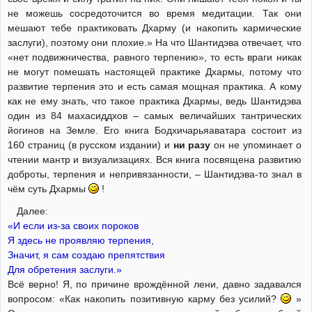
не можешь сосредоточится во время медитации. Так они
мешают тебе практиковать Дхарму (и накопить кармические
заслуги), поэтому они плохие.» На что Шантидэва отвечает, что
«нет подвижничества, равного терпению», то есть враги никак
не могут помешать настоящей практике Дхармы, потому что
развитие терпения это и есть самая мощная практика. А кому
как не ему знать, что такое практика Дхармы, ведь Шантидэва
один из 84 махасиддхов – самых величайших тантрических
йогинов на Земле. Его книга Бодхичарьяаватара состоит из
160 страниц (в русском издании) и
ни разу
он не упоминает о
чтении мантр и визуализациях. Вся книга посвящена развитию
доброты, терпения и непривязанности, – Шантидэва-то знал в
чём суть Дхармы
!
Далее:
«И если из-за своих пороков
Я здесь не проявляю терпения,
Значит, я сам создаю препятствия
Для обретения заслуги.»
Всё верно! Я, по причине врождённой лени, давно задавался
вопросом: «Как накопить позитивную карму без усилий?
»