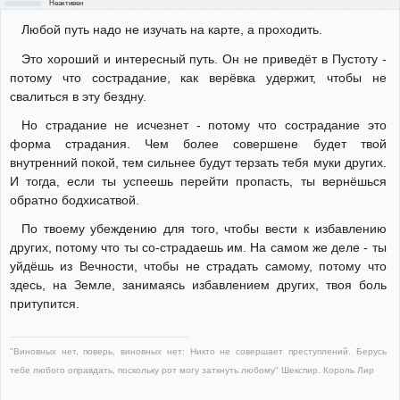
Неактивен
Любой путь надо не изучать на карте, а проходить.
Это хороший и интересный путь. Он не приведёт в Пустоту -
потому что сострадание, как верёвка удержит, чтобы не
свалиться в эту бездну.
Но страдание не исчезнет - потому что сострадание это
форма страдания. Чем более совершене будет твой
внутренний покой, тем сильнее будут терзать тебя муки других.
И тогда, если ты успеешь перейти пропасть, ты вернёшься
обратно бодхисатвой.
По твоему убеждению для того, чтобы вести к избавлению
других, потому что ты со-страдаешь им. На самом же деле - ты
уйдёшь из Вечности, чтобы не страдать самому, потому что
здесь, на Земле, занимаясь избавлением других, твоя боль
притупится.
"Виновных нет, поверь, виновных нет: Никто не совершает преступлений. Берусь
тебе любого оправдать, поскольку рот могу заткнуть любому" Шекспир. Король Лир