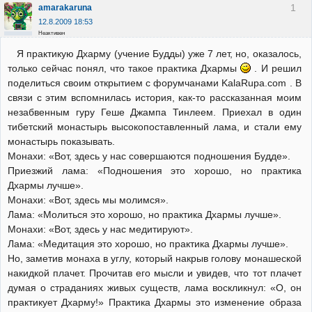
1
amarakaruna
12.8.2009 18:53
Неактивен
Я практикую Дхарму (учение Будды) уже 7 лет, но, оказалось,
только сейчас понял, что такое практика Дхармы
. И решил
поделиться своим открытием с форумчанами KalaRupa.com . В
связи с этим вспомнилась история, как-то рассказанная моим
незабвенным гуру Геше Джампа Тинлеем. Приехал в один
тибетский монастырь высокопоставленный лама, и стали ему
монастырь показывать.
Монахи: «Вот, здесь у нас совершаются подношения Будде».
Приезжий лама: «Подношения это хорошо, но практика
Дхармы лучше».
Монахи: «Вот, здесь мы молимся».
Лама: «Молиться это хорошо, но практика Дхармы лучше».
Монахи: «Вот, здесь у нас медитируют».
Лама: «Медитация это хорошо, но практика Дхармы лучше».
Но, заметив монаха в углу, который накрыв голову монашеской
накидкой плачет. Прочитав его мысли и увидев, что тот плачет
думая о страданиях живых существ, лама воскликнул: «О, он
практикует Дхарму!» Практика Дхармы это изменение образа