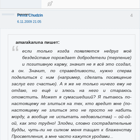
Неактивен
4
Pema Chudzin
6.11.2009 21:05
amarakaruna пишет:
если только когда появляется недруг моё
бездействие порождает добродетели (терпение)
и позитивную карму, значит не я всё это создал,
а он. Значит, по справедливости, нужно сперва
поделиться с ним (например, сделать посвящение
заслуг его счастью). А я же не только ничего ему не
отдаю, но ещё и злюсь на него и стараюсь
отомстить. Может я сумасшедший? Я пытаюсь по-
настоящему не злиться на тех, кто вредит мне (по-
настоящему не злиться это не просто не набить
морду, а вообще не испытать недовольства) – ой-ой-
ой, как это трудно! Злодеи, словно сострадательные
Будды, чуть-ли не силком меня тащат к блаженству
Просветления, а мне часто кажутся уродами...