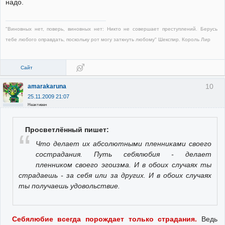
надо.
"Виновных нет, поверь, виновных нет: Никто не совершает преступлений. Берусь
тебе любого оправдать, поскольку рот могу заткнуть любому" Шекспир. Король Лир
Сайт
10
amarakaruna
25.11.2009 21:07
Неактивен
Просветлённый пишет:
Что делает их абсолютными пленниками своего
сострадания. Путь себялюбия - делает
пленником своего эгоизма. И в обоих случаях ты
страдаешь - за себя или за других. И в обоих случаях
ты получаешь удовольствие.
Себялюбие всегда порождает только страдания.
Ведь