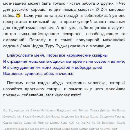
мотивацией может быть только чистая забота о других! «Что
для русского хорошо, то для немца смерть» © 2-я мировая
война
. Если учение тантры попадёт в себялюбивый ум оно
превратится в сильный яд, и практикующий станет опасным
для людей сумасшедшим. А для ума, заботящегося о других,
тантра сильнодействующее лекарство, освобождающее от
омрачений. Поэтому и в самой популярной махаянской
садхане Лама Чодпа (Гуру Пуджа) сказано о мотивации:
Благословите меня, чтобы все кармические скверны
И страдания моих скитающихся матерей ныне созрели во мне,
И в силу даяния им моих радостей и добродетелей
Все живые существа обрели счастье.
Поэтому если когда-нибудь встретишь человека, который
назовётся практиком тантры, и заметишь у него малейшие
признаки себялюбия, этот человек лжёт!
Ом Ваджрасаттва Самая Манупалая Ваджрасаттва Тенопа Тишта Дридхо Ме Бхава
Сутокайо Ме Бхава Супокайо Ме Бхава Ануракто Ме Бхава Сарва Сиддхиме Праяца
Сарва Карма Суца Ме Читтам Шриям Куру Хум Ха Ха Ха Ха Хо Бхагаван Сарва
Татхагата Ваджра Ма Ме Мунца Ваджри Бхава Маха Самая Саттва Ах Хум Пхат