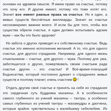
основан на здравом смысле. Я имею право на счастье, потому
что хочу его. И другие имеют, потому что тоже хотят его.
Значит
все имеют равные права на счастье
. Но я один, а
живых существ бессчётные миллиарды. Значит их счастье
несоизмеримо важнее моего. И если бы для того, чтобы все
существа обрели счастье, я один должен испытывать адские
муки – как бы это было здорово!
Но забота о других приводит и к собственному счастью. Ведь
счастье это именно исполнение желаний. А то, что для одного
счастье, для другого страдание. Например, для одного жизнь
отшельником – счастье, для другого – мука. Поэтому для ума,
заботящегося о других, пожертвовать своим счастьем ради
счастья других – это счастье! И Всё-время-плачущий
Бодхисаттва, который постоянно думает о страданиях живых
существ и поэтому плачет, очень счастлив
!
Отдать другим своё счастье и принять на себя их страдания
это сердечная суть буддизма махаяны. А в особенности
самого глубинного из учений махаяны – тантры, а особенно
самых глубинных из учений тантры – махамудры и дзогчена,
которые крайне чувствительны к малейшему себялюбию. Их