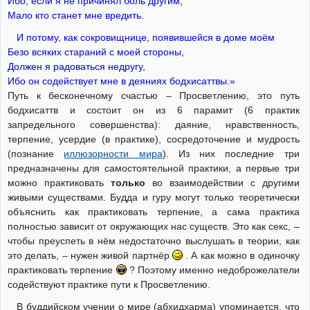
Ибо, если я не причинял боль другим,
Мало кто станет мне вредить.
И потому, как сокровищнице, появившейся в доме моём
Безо всяких стараний с моей стороны,
Должен я радоваться недругу,
Ибо он содействует мне в деяниях бодхисаттвы.»
Путь к бесконечному счастью – Просветлению, это путь
бодхисаттв и состоит он из 6 парамит (6 практик
запредельного совершенства): даяние, нравственность,
терпение, усердие (в практике), сосредоточение и мудрость
(познание
иллюзорности мира
). Из них последние три
предназначены для самостоятельной практики, а первые три
можно практиковать
только
во взаимодействии с другими
живыми существами. Будда и гуру могут только теоретически
объяснить как практиковать терпение, а сама практика
полностью зависит от окружающих нас существ. Это как секс, –
чтобы преуспеть в нём недостаточно выслушать в теории, как
это делать, – нужен живой партнёр
. А как можно в одиночку
практиковать терпение
? Поэтому именно недоброжелатели
содействуют практике пути к Просветлению.
В буддийском учении о мире (абхидхарма) упоминается, что