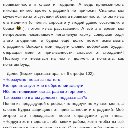
привязанности к славе и гордыни. А ведь привязанность
никогда ничего кроме страданий не приносит. Сначала мы
мучаемся из-за отсутствия объекта привязанности, потом из-за
его наличия (о чём я, спросите у людей давно состоящих в
браке
), потом из-за расставания. А всё это время мы
непрерывно накапливаем негативную карму, совершая ради
этого злодеяния, и будем ещё долго потом испытывать
страдания. Выходит, мои недруги словно добрейшие Будды,
отвращая меня от привязанности, спасают от страданий!
Поэтому не гневаться на них я должен, а почитать, как
почитаю Будд.
Далее (Бодхичарьяаватара, гл. 6 строфа 102):
«Неразумно гневаться на того,
Кто препятствует мне в обретении заслуги,
Ибо нет подвижничества, равного терпению.
Так разве не в этом должен я подвизаться?»
Поняв из предыдущей строфы, что недруги не мучают меня, а
словно Будды защищают от привязанности и страданий. Моё
хитрое эго подкидывает новое оправдание для гнева:
«Недруги хотят сделать тебя своим рабом, хотят чтобы ты всё
своё время и силу тратил на них. Они лишают тебя покоя и ты