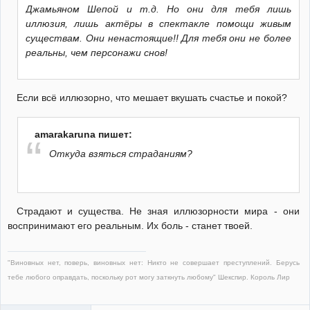
Джамьяном Шепой и т.д. Но они для тебя лишь
иллюзия, лишь актёры в спектакле помощи живым
существам. Они ненастоящие!! Для тебя они не более
реальны, чем персонажи снов!
Если всё иллюзорно, что мешает вкушать счастье и покой?
amarakaruna пишет:
Откуда взяться страданиям?
Страдают и существа. Не зная иллюзорности мира - они
воспринимают его реальным. Их боль - станет твоей.
"Виновных нет, поверь, виновных нет: Никто не совершает преступлений. Берусь
тебе любого оправдать, поскольку рот могу заткнуть любому" Шекспир. Король Лир