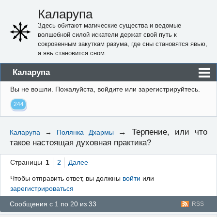
Каларупа
Здесь обитают магические существа и ведомые
волшебной силой искатели держат свой путь к
сокровенным закуткам разума, где сны становятся явью,
а явь становится сном.
Каларупа
Вы не вошли.
Пожалуйста, войдите или зарегистрируйтесь.
Блог
244
Форум
Пользователи
→
Терпение, или что
Каларупа
→
Полянка Дхармы
такое настоящая духовная практика?
Правила
Регистрация
Страницы
1
2
Далее
Чтобы отправить ответ, вы должны
войти
или
Вход
зарегистрироваться
Сообщения с 1 по 20 из 33
RSS