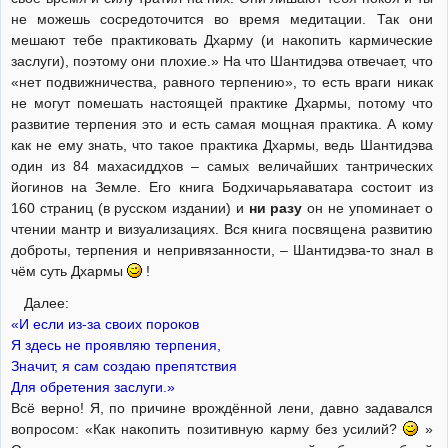
не можешь сосредоточится во время медитации. Так они
мешают тебе практиковать Дхарму (и накопить кармические
заслуги), поэтому они плохие.» На что Шантидэва отвечает, что
«нет подвижничества, равного терпению», то есть враги никак
не могут помешать настоящей практике Дхармы, потому что
развитие терпения это и есть самая мощная практика. А кому
как не ему знать, что такое практика Дхармы, ведь Шантидэва
один из 84 махасиддхов – самых величайших тантрических
йогинов на Земле. Его книга Бодхичарьяаватара состоит из
160 страниц (в русском издании) и
ни разу
он не упоминает о
чтении мантр и визуализациях. Вся книга посвящена развитию
доброты, терпения и непривязанности, – Шантидэва-то знал в
чём суть Дхармы
!
Далее:
«И если из-за своих пороков
Я здесь не проявляю терпения,
Значит, я сам создаю препятствия
Для обретения заслуги.»
Всё верно! Я, по причине врождённой лени, давно задавался
вопросом: «Как накопить позитивную карму без усилий?
»