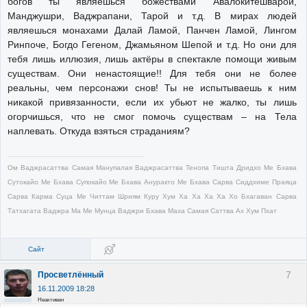
богов ты являешься божествами Авалокитешварой,
Манджушри, Ваджрапани, Тарой и т.д. В мирах людей
являешься монахами Далай Ламой, Панчен Ламой, Лингом
Ринпоче, Богдо Гегеном, Джамьяном Шепой и т.д. Но они для
тебя лишь иллюзия, лишь актёры в спектакле помощи живым
существам. Они ненастоящие!! Для тебя они не более
реальны, чем персонажи снов! Ты не испытываешь к ним
никакой привязанности, если их убьют не жалко, ты лишь
огорчишься, что не смог помочь существам – на Тела
наплевать. Откуда взяться страданиям?
Ом Ваджрасаттва Самая Манупалая Ваджрасаттва Тенопа Тишта Дридхо Ме Бхава
Сутокайо Ме Бхава Супокайо Ме Бхава Ануракто Ме Бхава Сарва Сиддхиме Праяца
Сарва Карма Суца Ме Читтам Шриям Куру Хум Ха Ха Ха Ха Хо Бхагаван Сарва
Татхагата Ваджра Ма Ме Мунца Ваджри Бхава Маха Самая Саттва Ах Хум Пхат
Сайт
7
Просветлённый
16.11.2009 18:28
Неактивен