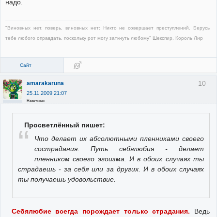
надо.
"Виновных нет, поверь, виновных нет: Никто не совершает преступлений. Берусь
тебе любого оправдать, поскольку рот могу заткнуть любому" Шекспир. Король Лир
Сайт
10
amarakaruna
25.11.2009 21:07
Неактивен
Просветлённый пишет:
Что делает их абсолютными пленниками своего
сострадания. Путь себялюбия - делает
пленником своего эгоизма. И в обоих случаях ты
страдаешь - за себя или за других. И в обоих случаях
ты получаешь удовольствие.
Себялюбие всегда порождает только страдания.
Ведь