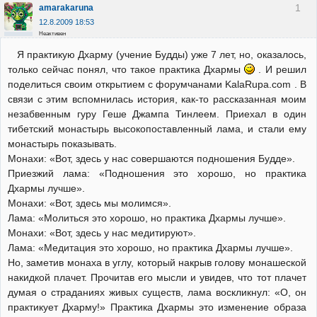
1
amarakaruna
12.8.2009 18:53
Неактивен
Я практикую Дхарму (учение Будды) уже 7 лет, но, оказалось,
только сейчас понял, что такое практика Дхармы
. И решил
поделиться своим открытием с форумчанами KalaRupa.com . В
связи с этим вспомнилась история, как-то рассказанная моим
незабвенным гуру Геше Джампа Тинлеем. Приехал в один
тибетский монастырь высокопоставленный лама, и стали ему
монастырь показывать.
Монахи: «Вот, здесь у нас совершаются подношения Будде».
Приезжий лама: «Подношения это хорошо, но практика
Дхармы лучше».
Монахи: «Вот, здесь мы молимся».
Лама: «Молиться это хорошо, но практика Дхармы лучше».
Монахи: «Вот, здесь у нас медитируют».
Лама: «Медитация это хорошо, но практика Дхармы лучше».
Но, заметив монаха в углу, который накрыв голову монашеской
накидкой плачет. Прочитав его мысли и увидев, что тот плачет
думая о страданиях живых существ, лама воскликнул: «О, он
практикует Дхарму!» Практика Дхармы это изменение образа