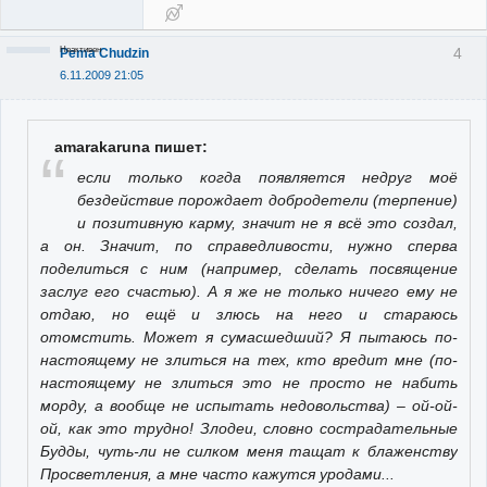
Неактивен
4
Pema Chudzin
6.11.2009 21:05
amarakaruna пишет:
если только когда появляется недруг моё
бездействие порождает добродетели (терпение)
и позитивную карму, значит не я всё это создал,
а он. Значит, по справедливости, нужно сперва
поделиться с ним (например, сделать посвящение
заслуг его счастью). А я же не только ничего ему не
отдаю, но ещё и злюсь на него и стараюсь
отомстить. Может я сумасшедший? Я пытаюсь по-
настоящему не злиться на тех, кто вредит мне (по-
настоящему не злиться это не просто не набить
морду, а вообще не испытать недовольства) – ой-ой-
ой, как это трудно! Злодеи, словно сострадательные
Будды, чуть-ли не силком меня тащат к блаженству
Просветления, а мне часто кажутся уродами...