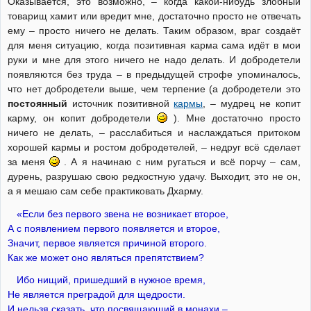
Оказывается, это возможно, – когда какой-нибудь злобный
товарищ хамит или вредит мне, достаточно просто не отвечать
ему – просто ничего не делать. Таким образом, враг создаёт
для меня ситуацию, когда позитивная карма сама идёт в мои
руки и мне для этого ничего не надо делать. И добродетели
появляются без труда – в предыдущей строфе упоминалось,
что нет добродетели выше, чем терпение (а добродетели это
постоянный
источник позитивной
кармы
, – мудрец не копит
карму, он копит добродетели
). Мне достаточно просто
ничего не делать, – расслабиться и наслаждаться притоком
хорошей кармы и ростом добродетелей, – недруг всё сделает
за меня
. А я начинаю с ним ругаться и всё порчу – сам,
дурень, разрушаю свою редкостную удачу. Выходит, это не он,
а я мешаю сам себе практиковать Дхарму.
«Если без первого звена не возникает второе,
А с появлением первого появляется и второе,
Значит, первое является причиной второго.
Как же может оно являться препятствием?
Ибо нищий, пришедший в нужное время,
Не является преградой для щедрости.
И нельзя сказать, что посвящающий в монахи –