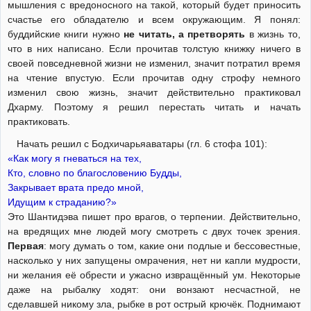
мышления с вредоносного на такой, который будет приносить
счастье его обладателю и всем окружающим. Я понял:
буддийские книги нужно
не читать, а претворять
в жизнь то,
что в них написано. Если прочитав толстую книжку ничего в
своей повседневной жизни не изменил, значит потратил время
на чтение впустую. Если прочитав одну строфу немного
изменил свою жизнь, значит действительно практиковал
Дхарму. Поэтому я решил перестать читать и начать
практиковать.
Начать решил с Бодхичарьяаватары (гл. 6 стофа 101):
«Как могу я гневаться на тех,
Кто, словно по благословению Будды,
Закрывает врата предо мной,
Идущим к страданию?»
Это Шантидэва пишет про врагов, о терпении. Действительно,
на вредящих мне людей могу смотреть с двух точек зрения.
Первая
: могу думать о том, какие они подлые и бессовестные,
насколько у них запущены омрачения, нет ни капли мудрости,
ни желания её обрести и ужасно извращённый ум. Некоторые
даже на рыбалку ходят: они вонзают несчастной, не
сделавшей никому зла, рыбке в рот острый крючёк. Поднимают