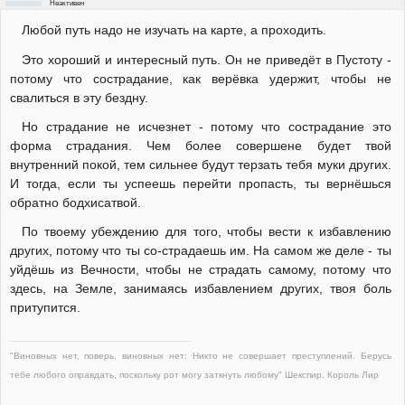
Неактивен
Любой путь надо не изучать на карте, а проходить.
Это хороший и интересный путь. Он не приведёт в Пустоту -
потому что сострадание, как верёвка удержит, чтобы не
свалиться в эту бездну.
Но страдание не исчезнет - потому что сострадание это
форма страдания. Чем более совершене будет твой
внутренний покой, тем сильнее будут терзать тебя муки других.
И тогда, если ты успеешь перейти пропасть, ты вернёшься
обратно бодхисатвой.
По твоему убеждению для того, чтобы вести к избавлению
других, потому что ты со-страдаешь им. На самом же деле - ты
уйдёшь из Вечности, чтобы не страдать самому, потому что
здесь, на Земле, занимаясь избавлением других, твоя боль
притупится.
"Виновных нет, поверь, виновных нет: Никто не совершает преступлений. Берусь
тебе любого оправдать, поскольку рот могу заткнуть любому" Шекспир. Король Лир