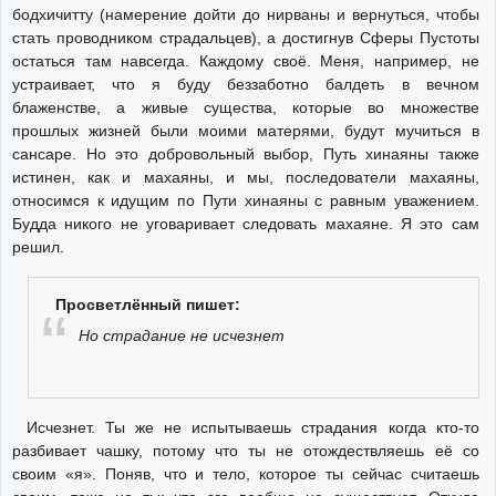
бодхичитту (намерение дойти до нирваны и вернуться, чтобы
стать проводником страдальцев), а достигнув Сферы Пустоты
остаться там навсегда. Каждому своё. Меня, например, не
устраивает, что я буду беззаботно балдеть в вечном
блаженстве, а живые существа, которые во множестве
прошлых жизней были моими матерями, будут мучиться в
сансаре. Но это добровольный выбор, Путь хинаяны также
истинен, как и махаяны, и мы, последователи махаяны,
относимся к идущим по Пути хинаяны с равным уважением.
Будда никого не уговаривает следовать махаяне. Я это сам
решил.
Просветлённый пишет:
Но страдание не исчезнет
Исчезнет. Ты же не испытываешь страдания когда кто-то
разбивает чашку, потому что ты не отождествляешь её со
своим «я». Поняв, что и тело, которое ты сейчас считаешь