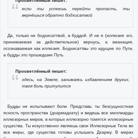
Просветлённый пишет:
если ты успеешь перейти пропасть, ты
вернёшься обратно бодхисатвой
Да, только не бодхисаттвой, а буддой. И не я (иллюзия эго,
принимаемая за действительное) вернусь, а эманация,
осознаваемая как иллюзия. Бодхисаттвы это идущие по Пути,
а будды это прошедшие Путь.
Просветлённый пишет:
здесь, на Земле, занимаясь избавлением других,
твоя боль притупится
Будды не испытывают боли. Представь: ты безсущностная
ясность пространства (дхармадхату) и видишь все миллиарды
иллюзорных миров, в которых иллюзорно томятся иллюзорные
существа. Ты искусственно являешь свои Иллюзорные Тела во
все миры, где существа готовы услышать Дхарму. В мирах