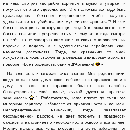
на нём, смотрят как рыбка корчится в муках и умирает и
получают от этого удовольствие. Это насколько же надо быть
сумасшедшим, больным извращенцем, чтобы получать
удовольствие от убийства или мук живого существа?! И чем
больше смотришь на окружающих людей в таком свете, тем
больше возникает презрение к ним. К тому же, а когда смотрю
на себя, то не заостряю внимание на своих многочисленных
пороках, а подолгу и с удовольствием перебираю свои
немногие достоинства. Тогда, по сравнению со мной
окружающие люди кажутся ещё ужаснее и возникает мысль на
подобие: «Все придерасты, один я Д'Артаньян!
»
Но ведь есть и
вторая
точка зрения. Мои родственники,
когда не дают мне дома покоя, избавляют от привязанности к
дому (а ведь это страшное болото: как начнёшь
благоустраивать своё жильё, считай духовная практика
закончилась
). Работодатель, когда платит до смешного
мизерную зарплату, избавляет от привязанности к деньгам.
Непосредственный начальник, когда заваливает
бессмысленной работой, не даёт потонуть в праздности
сансары и напоминает о необходимости освоботиться из неё.
Мелкие начальники, когда клевещут на меня, избавляют от