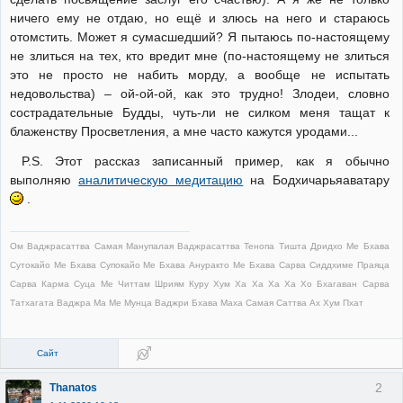
ничего ему не отдаю, но ещё и злюсь на него и стараюсь
отомстить. Может я сумасшедший? Я пытаюсь по-настоящему
не злиться на тех, кто вредит мне (по-настоящему не злиться
это не просто не набить морду, а вообще не испытать
недовольства) – ой-ой-ой, как это трудно! Злодеи, словно
сострадательные Будды, чуть-ли не силком меня тащат к
блаженству Просветления, а мне часто кажутся уродами...
P.S. Этот рассказ записанный пример, как я обычно
выполняю
аналитическую медитацию
на Бодхичарьяаватару
.
Ом Ваджрасаттва Самая Манупалая Ваджрасаттва Тенопа Тишта Дридхо Ме Бхава
Сутокайо Ме Бхава Супокайо Ме Бхава Ануракто Ме Бхава Сарва Сиддхиме Праяца
Сарва Карма Суца Ме Читтам Шриям Куру Хум Ха Ха Ха Ха Хо Бхагаван Сарва
Татхагата Ваджра Ма Ме Мунца Ваджри Бхава Маха Самая Саттва Ах Хум Пхат
Сайт
2
Thanatos