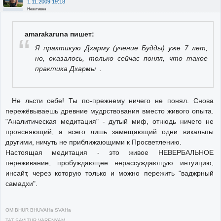
1.11.2009 19:18
Неактивен
amarakaruna пишет:
Я практикую Дхарму (учение Будды) уже 7 лет,
но, оказалось, только сейчас понял, что такое
практика Дхармы .
Не льсти себе! Ты по-прежнему ничего не понял. Снова
пережёвываешь древние мудрствования вместо живого опыта.
"Аналитическая медитация" - дутый миф, отнюдь ничего не
проясняющий, а всего лишь замещающий одни викальпы
другими, ничуть не приближающими к Просветлению.
Настоящая медитация - это живое НЕВЕРБАЛЬНОЕ
переживание, пробуждающее нерассуждающую интуицию,
инсайт, через которую только и можно пережить "ваджрный
самадхи".
OM BHUR BHUVAHa SVAHa
TAT SAVITUR VARENYAM