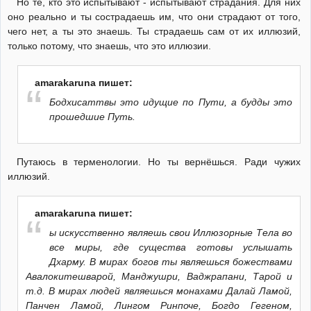
Но те, кто это испытывают - испытывают страдания. Для них
оно реально и ты сострадаешь им, что они страдают от того,
чего нет, а ты это знаешь. Ты страдаешь сам от их иллюзий,
только потому, что знаешь, что это иллюзии.
amarakaruna пишет:
Бодхисаттвы это идущие по Пути, а будды это
прошедшие Путь.
Путаюсь в терменологии. Но ты вернёшься. Ради чужих
иллюзий.
amarakaruna пишет:
ы искусственно являешь свои Иллюзорные Тела во
все миры, где существа готовы услышать
Дхарму. В мирах богов ты являешься божествами
Авалокитешварой, Манджушри, Ваджрапани, Тарой и
т.д. В мирах людей являешься монахами Далай Ламой,
Панчен Ламой, Лингом Ринпоче, Богдо Гегеном,