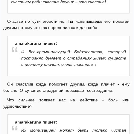
счастьем ради счастья других – это счастье!
Счастье по сути эгоистично. Ты испытываешь его помогая
другим потому что так определил сам для себя.
amarakaruna пишет:
И Всё-время-плачущий Бодхисаттва, который
постоянно думает о страданиях живых существ
и поэтому плачет, очень счастлив !
Он счастлив когда помогает другим, когда плачет - ему
больно. Отсутсвтие страданий порождает сострадание.
Что сильнее толкает нас на действие - боль или
удовольствие?
amarakaruna пишет:
Их мотивацией может быть только чистая