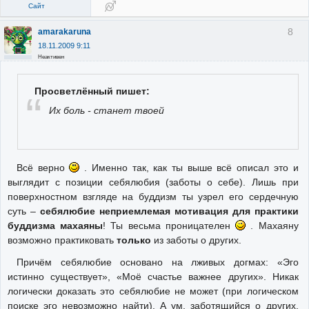
Сайт
8
amarakaruna
18.11.2009 9:11
Неактивен
Просветлённый пишет:
Их боль - станет твоей
Всё верно
. Именно так, как ты выше всё описал это и
выглядит с позиции себялюбия (заботы о себе). Лишь при
поверхностном взгляде на буддизм ты узрел его сердечную
суть –
себялюбие неприемлемая мотивация для практики
буддизма махаяны
! Ты весьма проницателен
. Махаяну
возможно практиковать
только
из заботы о других.
Причём себялюбие основано на лживых догмах: «Эго
истинно существует», «Моё счастье важнее других». Никак
логически доказать это себялюбие не может (при логическом
поиске эго невозможно найти). А ум, заботящийся о других,