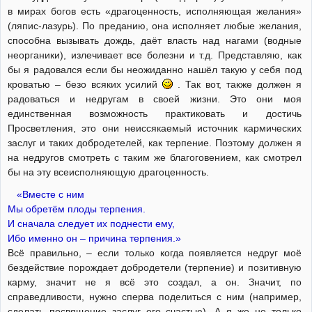
в мирах богов есть «драгоценность, исполняющая желания»
(ляпис-лазурь). По преданию, она исполняет любые желания,
способна вызывать дождь, даёт власть над нагами (водные
неорганики), излечивает все болезни и т.д. Представляю, как
бы я радовался если бы неожиданно нашёл такую у себя под
кроватью – безо всяких усилий
. Так вот, также должен я
радоваться и недругам в своей жизни. Это они моя
единственная возможность практиковать и достичь
Просветления, это они неиссякаемый источник кармических
заслуг и таких добродетелей, как терпение. Поэтому должен я
на недругов смотреть с таким же благоговением, как смотрел
бы на эту всеисполняющую драгоценность.
«Вместе с ним
Мы обретём плоды терпения.
И сначала следует их поднести ему,
Ибо именно он – причина терпения.»
Всё правильно, – если только когда появляется недруг моё
бездействие порождает добродетели (терпение) и позитивную
карму, значит не я всё это создал, а он. Значит, по
справедливости, нужно сперва поделиться с ним (например,
сделать посвящение заслуг его счастью). А я же не только