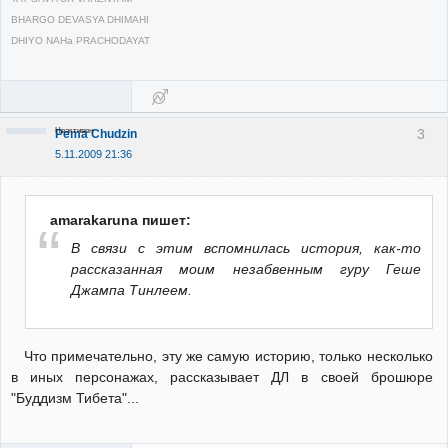
BHARGO DEVASYA DHIMAHI
DHIYO NAHa PRACHODAYAT
Неактивен
3
Pema Chudzin
5.11.2009 21:36
amarakaruna пишет:
В связи с этим вспомнилась история, как-то
рассказанная моим незабвенным гуру Геше
Джампа Тинлеем.
Что примечательно, эту же самую историю, только несколько
в иных персонажах, рассказывает ДЛ в своей брошюре
"Буддизм Тибета"...