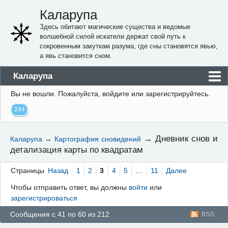
Каларупа
Здесь обитают магические существа и ведомые
волшебной силой искатели держат свой путь к
сокровенным закуткам разума, где сны становятся явью,
а явь становится сном.
Каларупа
Вы не вошли.
Пожалуйста, войдите или зарегистрируйтесь.
Блог
244
Форум
Пользователи
→
Дневник снов и
Каларупа
→
Картография сновидений
детализация карты по квадратам
Правила
Регистрация
Страницы
Назад
1
2
3
4
5
…
11
Далее
Чтобы отправить ответ, вы должны
войти
или
Вход
зарегистрироваться
Сообщения с 41 по 60 из 212
RSS