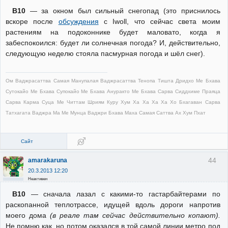
В10
— за окном был сильный снегопад (это приснилось
вскоре после
обсуждения
с Iwoll, что сейчас света моим
растениям на подоконнике будет маловато, когда я
забеспокоился: будет ли солнечная погода? И, действительно,
следующую неделю стояла пасмурная погода и шёл снег).
Ом Ваджрасаттва Самая Манупалая Ваджрасаттва Тенопа Тишта Дридхо Ме Бхава
Сутокайо Ме Бхава Супокайо Ме Бхава Ануракто Ме Бхава Сарва Сиддхиме Праяца
Сарва Карма Суца Ме Читтам Шриям Куру Хум Ха Ха Ха Ха Хо Бхагаван Сарва
Татхагата Ваджра Ма Ме Мунца Ваджри Бхава Маха Самая Саттва Ах Хум Пхат
Сайт
44
amarakaruna
20.3.2013 12:20
Неактивен
В10
— сначала лазал с какими-то гастарбайтерами по
раскопанной теплотрассе, идущей вдоль дороги напротив
моего дома
(в реале там сейчас действительно копают).
Не помню как, но потом оказался в той самой линии метро под