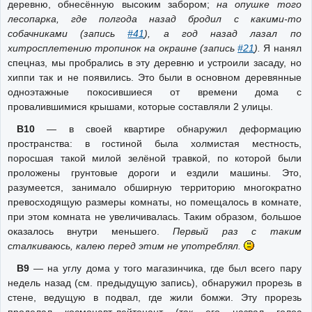
деревню, обнесённую высоким забором;
на опушке того
лесопарка, где полгода назад бродил с какими-то
собачниками (запись
#41
), а год назад лазал по
хитросплетению тропинок на окраине (запись
#21
).
Я нанял
спецназ, мы пробрались в эту деревню и устроили засаду, но
хиппи так и не появились. Это были в основном деревянные
одноэтажные покосившиеся от времени дома с
провалившимися крышами, которые составляли 2 улицы.
В10
— в своей квартире обнаружил деформацию
пространства: в гостиной была холмистая местность,
поросшая такой милой зелёной травкой, по которой были
проложены грунтовые дороги и ездили машины. Это,
разумеется, занимало обширную территорию многократно
превосходящую размеры комнаты, но помещалось в комнате,
при этом комната не увеличивалась. Таким образом, большое
оказалось внутри меньшего.
Первый раз с таким
сталкиваюсь, калею перед этим не употреблял.
В9
— на углу дома у того магазинчика, где был всего пару
недель назад (см. предыдущую запись), обнаружил прорезь в
стене, ведущую в подвал, где жили бомжи. Эту прорезь