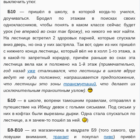
выключить утюг.
Б10
— пришёл в школу, в которой когда-то учился,
доучиваться. Бродил по этажам в поисках своих
одноклассников, чтобы понять в каком классе сейчас будет
урок
(не впервой во снах так брожу)
, но никого не мог найти.
На лестнице встретил 2 здоровых парней, которые спускали
вниз дверь, но она у них застряла. Так вот, один из них пришёл
с нижнего конца лестницы, который вёл не в холл 1-го этажа, а
в какой-то запретный коридор, причём раньше во снах эта
лестница вела как и положено на 1-й этаж
(примечательно,
год назад
уже
сталкивался, что лестницы в школе вдруг
ведут не куда положено; напрашивается предположение,
что лестницы это зоны
трансмутаций
, что делает их
исключительным транзитным узлом)
.
Б10
— в школе, вопреки тамошним правилам, отправлял в
путешествие на Ибицу девок с голыми сиськами. Под сиськи у
них в кофтах были вырезаны дырки. Одна стала спускаться по
лестнице, а я зачем-то пошёл за ней.
)
Б9-В10
— из магазинчика в квадрате Б9 (того самого, где
ловушки внимания,
транзит
и покупал
пиво
) привёл