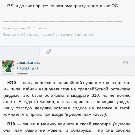
P.S. и до сих пор все по разному трактуют что такое ОС.
==================================================================
Практикую сны, ОС. Только это.
Вопросы по ОС и прочее - задавайте на форум (а не в личку).
55
amarakaruna
6.7.2013 10:45
Неактивен
Ж10
— нас доставили в полицейский пункт в метро за то, что
мы типа избили националистов на троллейбусной остановке
(видимо, это была остановка в квадрате В10, но не помню
этого). Я куда-то уходил, а когда пришёл в полицию, увидел
нашу толстую девушку, которая сидела на лавочке в такой
комнате, что прямо при входе
(в реале там кассы)
.
В10
— зашёл в мамину комнату в своей квартире
(в реале
она там давно не живёт)
и обнаружил, что она забыла