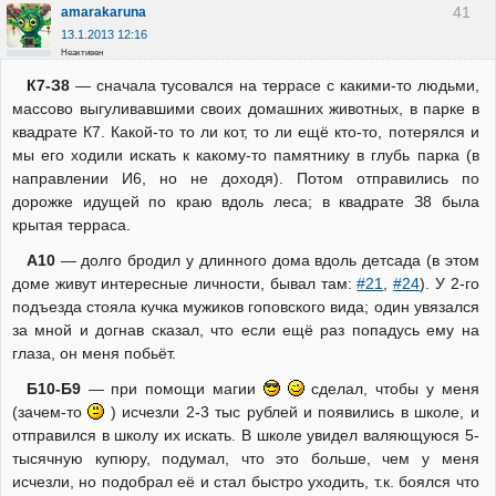
41
amarakaruna
13.1.2013 12:16
Неактивен
К7-З8
— сначала тусовался на террасе с какими-то людьми,
массово выгуливавшими своих домашних животных, в парке в
квадрате К7. Какой-то то ли кот, то ли ещё кто-то, потерялся и
мы его ходили искать к какому-то памятнику в глубь парка (в
направлении И6, но не доходя). Потом отправились по
дорожке идущей по краю вдоль леса; в квадрате З8 была
крытая терраса.
А10
— долго бродил у длинного дома вдоль детсада (в этом
доме живут интересные личности, бывал там:
#21
,
#24
). У 2-го
подъезда стояла кучка мужиков гоповского вида; один увязался
за мной и догнав сказал, что если ещё раз попадусь ему на
глаза, он меня побьёт.
Б10-Б9
— при помощи магии
сделал, чтобы у меня
(зачем-то
) исчезли 2-3 тыс рублей и появились в школе, и
отправился в школу их искать. В школе увидел валяющуюся 5-
тысячную купюру, подумал, что это больше, чем у меня
исчезли, но подобрал её и стал быстро уходить, т.к. боялся что