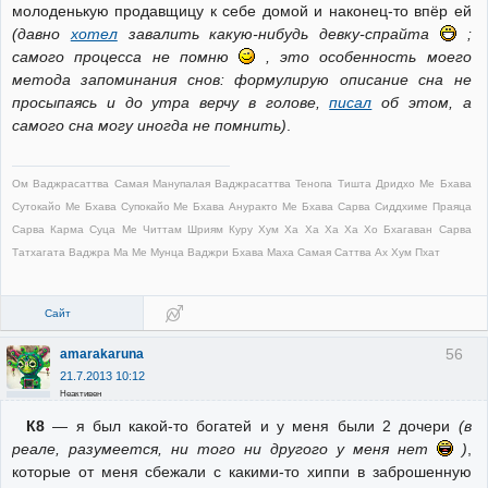
молоденькую продавщицу к себе домой и наконец-то впёр ей
(давно
хотел
завалить какую-нибудь девку-спрайта
;
самого процесса не помню
, это особенность моего
метода запоминания снов: формулирую описание сна не
просыпаясь и до утра верчу в голове,
писал
об этом, а
самого сна могу иногда не помнить)
.
Ом Ваджрасаттва Самая Манупалая Ваджрасаттва Тенопа Тишта Дридхо Ме Бхава
Сутокайо Ме Бхава Супокайо Ме Бхава Ануракто Ме Бхава Сарва Сиддхиме Праяца
Сарва Карма Суца Ме Читтам Шриям Куру Хум Ха Ха Ха Ха Хо Бхагаван Сарва
Татхагата Ваджра Ма Ме Мунца Ваджри Бхава Маха Самая Саттва Ах Хум Пхат
Сайт
56
amarakaruna
21.7.2013 10:12
Неактивен
К8
— я был какой-то богатей и у меня были 2 дочери
(в
реале, разумеется, ни того ни другого у меня нет
)
,
которые от меня сбежали с какими-то хиппи в заброшенную