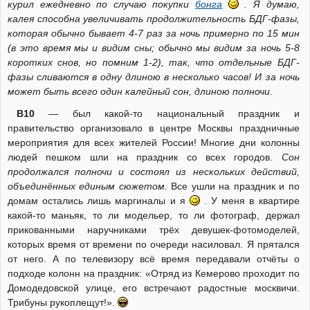
курил ежедневно по случаю покупки
бонга
. Я думаю,
калея способна увеличивать продолжительность БДГ-фазы,
которая обычно бывает 4-7 раз за ночь примерно по 15 мин
(в это время мы и видим сны; обычно мы видим за ночь 5-8
коротких снов, но помним 1-2), так, что отдельные БДГ-
фазы сливаются в одну длиною в несколько часов! И за ночь
может быть всего один калейный сон, длиною полночи.
В10
— был какой-то национальный праздник и
правительство организовало в центре Москвы праздничные
мероприятия для всех жителей России! Многие дни колонны
людей пешком шли на праздник со всех городов.
Сон
продолжался полночи и состоял из нескольких действий,
объединённых единым сюжетом.
Все ушли на праздник и по
домам остались лишь маргиналы и я
. У меня в квартире
какой-то маньяк, то ли модельер, то ли фотограф, держал
прикованными наручниками трёх девушек-фотомоделей,
которых время от времени по очереди насиловал. Я прятался
от него. А по телевизору всё время передавали отчёты о
подходе колонн на праздник: «Отряд из Кемерово проходит по
Домодедовской улице, его встречают радостные москвичи.
Трибуны рукоплещут!».