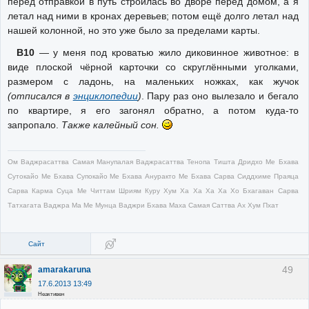
перед отправкой в путь строилась во дворе перед домом, а я
летал над ними в кронах деревьев; потом ещё долго летал над
нашей колонной, но это уже было за пределами карты.
В10
— у меня под кроватью жило диковинное животное: в
виде плоской чёрной карточки со скруглёнными уголками,
размером с ладонь, на маленьких ножках, как жучок
(отписался в
энциклопедии
)
. Пару раз оно вылезало и бегало
по квартире, я его загонял обратно, а потом куда-то
запропало.
Также калейный сон.
Ом Ваджрасаттва Самая Манупалая Ваджрасаттва Тенопа Тишта Дридхо Ме Бхава
Сутокайо Ме Бхава Супокайо Ме Бхава Ануракто Ме Бхава Сарва Сиддхиме Праяца
Сарва Карма Суца Ме Читтам Шриям Куру Хум Ха Ха Ха Ха Хо Бхагаван Сарва
Татхагата Ваджра Ма Ме Мунца Ваджри Бхава Маха Самая Саттва Ах Хум Пхат
Сайт
49
amarakaruna
17.6.2013 13:49
Неактивен