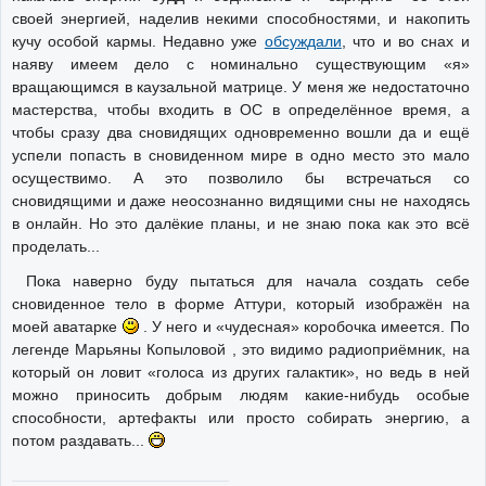
своей энергией, наделив некими способностями, и накопить
кучу особой кармы. Недавно уже
обсуждали
, что и во снах и
наяву имеем дело с номинально существующим «я»
вращающимся в каузальной матрице. У меня же недостаточно
мастерства, чтобы входить в ОС в определённое время, а
чтобы сразу два сновидящих одновременно вошли да и ещё
успели попасть в сновиденном мире в одно место это мало
осуществимо. А это позволило бы встречаться со
сновидящими и даже неосознанно видящими сны не находясь
в онлайн. Но это далёкие планы, и не знаю пока как это всё
проделать...
Пока наверно буду пытаться для начала создать себе
сновиденное тело в форме Аттури, который изображён на
моей аватарке
. У него и «чудесная» коробочка имеется. По
легенде Марьяны Копыловой , это видимо радиоприёмник, на
который он ловит «голоса из других галактик», но ведь в ней
можно приносить добрым людям какие-нибудь особые
способности, артефакты или просто собирать энергию, а
потом раздавать...