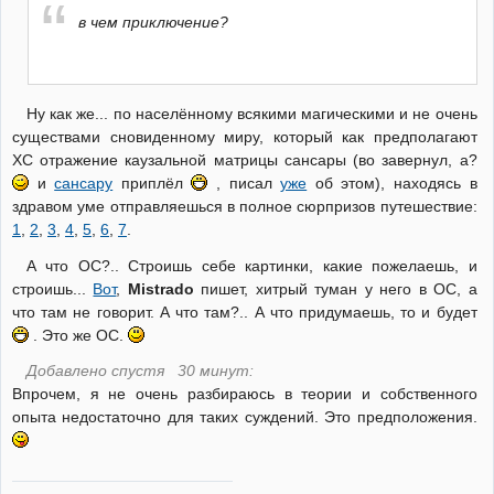
в чем приключение?
Ну как же... по населённому всякими магическими и не очень
существами сновиденному миру, который как предполагают
ХС отражение каузальной матрицы сансары (во завернул, а?
и
сансару
приплёл
, писал
уже
об этом), находясь в
здравом уме отправляешься в полное сюрпризов путешествие:
1
,
2
,
3
,
4
,
5
,
6
,
7
.
А что ОС?.. Строишь себе картинки, какие пожелаешь, и
строишь...
Вот
,
Mistrado
пишет, хитрый туман у него в ОС, а
что там не говорит. А что там?.. А что придумаешь, то и будет
. Это же ОС.
Добавлено спустя 30 минут:
Впрочем, я не очень разбираюсь в теории и собственного
опыта недостаточно для таких суждений. Это предположения.