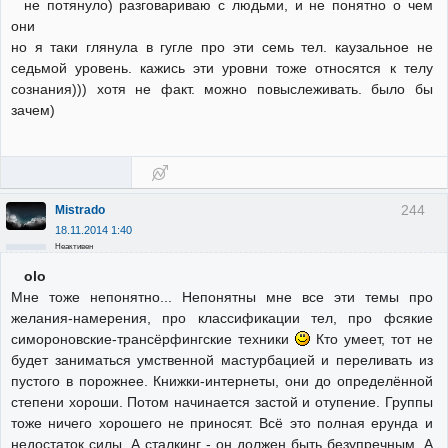
не потянуло) разговариваю с людьми, и не понятно о чем
они
но я таки глянула в гугле про эти семь тел. каузальное не
седьмой уровень. кажись эти уровни тоже относятся к телу
сознания))) хотя не факт. можно повыслеживать. было бы
зачем)
244
Mistrado
18.11.2014 1:40
Неактивен
olo
Мне тоже непонятно... Непонятны мне все эти темы про
желания-намерения, про классификации тел, про фсякие
симороновские-трансёрфингские техники
Кто умеет, тот не
будет заниматься умственной мастурбацией и переливать из
пустого в порожнее. Книжки-интернеты, они до определённой
степени хороши. Потом начинается застой и отупение. Группы
тоже ничего хорошего не приносят. Всё это полная ерунда и
недостаток силы. А сталкинг - он должен быть безупречным. А