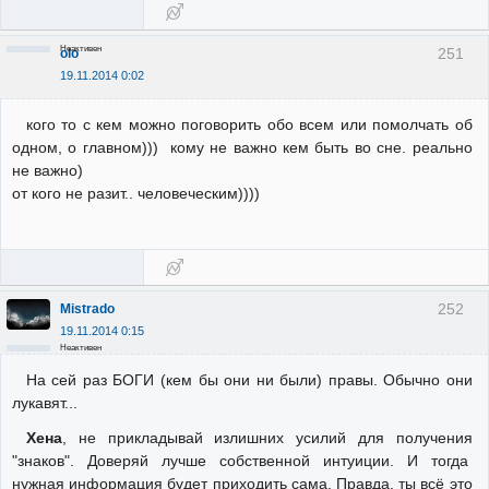
Неактивен
251
olo
19.11.2014 0:02
кого то с кем можно поговорить обо всем или помолчать об
одном, о главном))) кому не важно кем быть во сне. реально
не важно)
от кого не разит.. человеческим))))
252
Mistrado
19.11.2014 0:15
Неактивен
На сей раз БОГИ (кем бы они ни были) правы. Обычно они
лукавят...
Хена
, не прикладывай излишних усилий для получения
"знаков". Доверяй лучше собственной интуиции. И тогда
нужная информация будет приходить сама. Правда, ты всё это