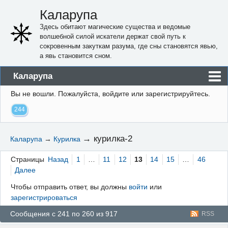
Каларупа
Здесь обитают магические существа и ведомые
волшебной силой искатели держат свой путь к
сокровенным закуткам разума, где сны становятся явью,
а явь становится сном.
Каларупа
Вы не вошли.
Пожалуйста, войдите или зарегистрируйтесь.
Блог
244
Форум
Пользователи
→
курилка-2
Каларупа
→
Курилка
Правила
Страницы
Назад
1
…
11
12
13
14
15
…
46
Регистрация
Далее
Чтобы отправить ответ, вы должны
войти
или
Вход
зарегистрироваться
Сообщения с 241 по 260 из 917
RSS