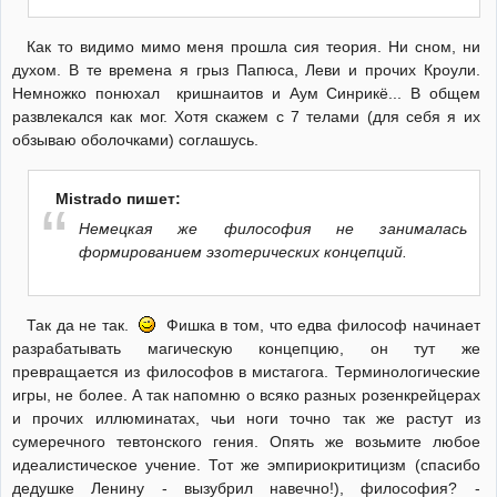
Как то видимо мимо меня прошла сия теория. Ни сном, ни
духом. В те времена я грыз Папюса, Леви и прочих Кроули.
Немножко понюхал кришнаитов и Аум Синрикё... В общем
развлекался как мог. Хотя скажем с 7 телами (для себя я их
обзываю оболочками) соглашусь.
Mistrado пишет:
Немецкая же философия не занималась
формированием эзотерических концепций.
Так да не так.
Фишка в том, что едва философ начинает
разрабатывать магическую концепцию, он тут же
превращается из философов в мистагога. Терминологические
игры, не более. А так напомню о всяко разных розенкрейцерах
и прочих иллюминатах, чьи ноги точно так же растут из
сумеречного тевтонского гения. Опять же возьмите любое
идеалистическое учение. Тот же эмпириокритицизм (спасибо
дедушке Ленину - вызубрил навечно!), философия? -