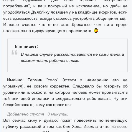
потребления", и ваш покорный не исключение, но дабы не
уподобляться Дъяблику ловящему на кладбище ифритов, если
есть возможность, всегда стараюсь употребить общепринятый.
И ваше счастье что я не стал бросаться чем нито вроде
положительно циркулирующего параспирита
filin пишет:
В нашем случае рассматриваются не сами тела,а
возможность работы с ними.
Именно. Термин "тело" (кстати я намеренно его не
упомянул), не совсем корректен. Следовало бы говорить об
уровне или плоскости, на которой человек может проявиться в
той или иной ипостаси и следовательно действовать. Ну или
бездействовать, кому как нравится.
Добавлено спустя 3 минуты:
Вот сейчас сижу и думаю: пожет повеселить почтеннейшую
публику рассказкой о том как бил Хена Иволла и что из всего