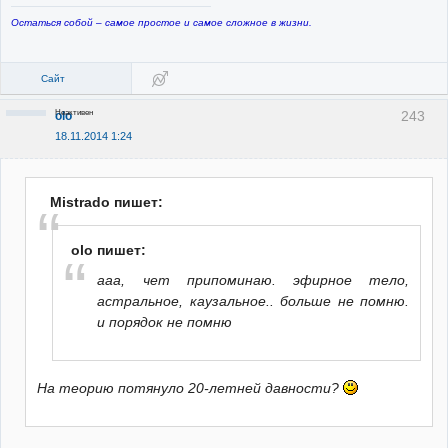
Остаться собой – самое простое и самое сложное в жизни.
Сайт
Неактивен
243
olo
18.11.2014 1:24
Mistrado пишет:
olo пишет:
ааа, чет припоминаю. эфирное тело,
астральное, каузальное.. больше не помню.
и порядок не помню
На теорию потянуло 20-летней давности?