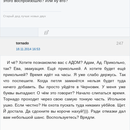
этого воспроизошло? Или ну его?
Старый дед лучше новых двух
247
tornado
18.11.2014 16:53
И чё? Хотите познакомлю вас с АДОМ? Адам, Ад. Прикольно,
так? Ева, эвакуация. Ещё прикольней. А хотите будет ещё
прикольней? Время идёт на часы. Я уже слабо держусь. Так
что поспешите. Когда петля замкнётся нельзя будет туда
ничего добавить. Вы просто уйдёте в Черновик. У меня уже
буквы выпадают. О чём это говорит? Начало слипаться время.
Торнадо проходит через свою самую тонкую часть. Игольное
ушко. Если честно? Не охота пускать туда никаких уёбйов. Щет.
Й достала. Да сдохните вы короче нахуй!))). Ради отмазки дал
вам небольшой шанс. Воспользуетесь? Врядли.