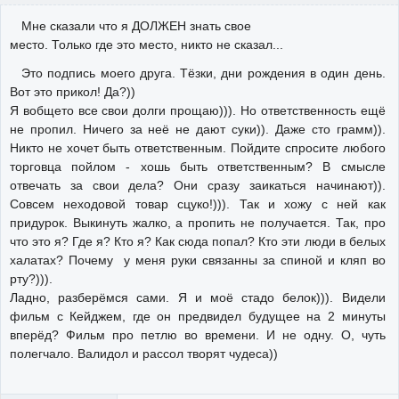
Мне сказали что я ДОЛЖЕН знать свое
место. Только где это место, никто не сказал...
Это подпись моего друга. Тёзки, дни рождения в один день.
Вот это прикол! Да?))
Я вобщето все свои долги прощаю))). Но ответственность ещё
не пропил. Ничего за неё не дают суки)). Даже сто грамм)).
Никто не хочет быть ответственным. Пойдите спросите любого
торговца пойлом - хошь быть ответственным? В смысле
отвечать за свои дела? Они сразу заикаться начинают)).
Совсем неходовой товар сцуко!))). Так и хожу с ней как
придурок. Выкинуть жалко, а пропить не получается. Так, про
что это я? Где я? Кто я? Как сюда попал? Кто эти люди в белых
халатах? Почему у меня руки связанны за спиной и кляп во
рту?))).
Ладно, разберёмся сами. Я и моё стадо белок))). Видели
фильм с Кейджем, где он предвидел будущее на 2 минуты
вперёд? Фильм про петлю во времени. И не одну. О, чуть
полегчало. Валидол и рассол творят чудеса))