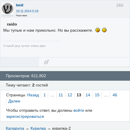
260
Iwoll
19.11.2014 5:19
Неактивен
raido
Мы тупые и нам прикольно. Но вы расскажите.
Старый дед лучше новых двух
Просмотров: 611,802
Тему читают:
2
гостей
Страницы
Назад
1
…
11
12
13
14
15
…
46
Далее
Чтобы отправить ответ, вы должны
войти
или
зарегистрироваться
Каларупа
→
Курилка
→
курилка-2