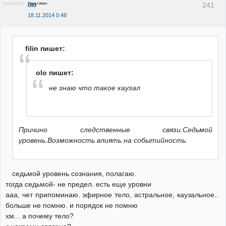
Неактивен
241
olo
18.11.2014 0:48
filin пишет:
olo пишет:
не знаю что такое каузал
Причино следственные связи.Седьмой
уровень.Возможность влиять на событийность.
седьмой уровень сознания, полагаю.
тогда седьмой- не предел. есть еще уровни
ааа, чет припоминаю. эфирное тело, астральное, каузальное..
больше не помню. и порядок не помню
хм... а почему тело?