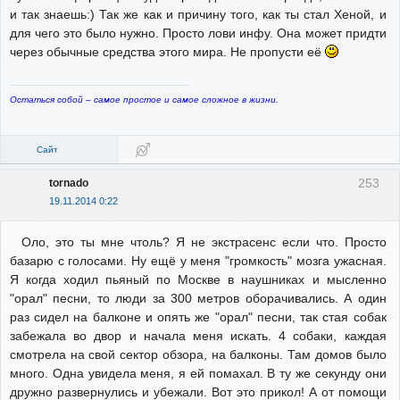
и так знаешь:) Так же как и причину того, как ты стал Хеной, и
для чего это было нужно. Просто лови инфу. Она может придти
через обычные средства этого мира. Не пропусти её
Остаться собой – самое простое и самое сложное в жизни.
Сайт
253
tornado
19.11.2014 0:22
Оло, это ты мне чтоль? Я не экстрасенс если что. Просто
базарю с голосами. Ну ещё у меня "громкость" мозга ужасная.
Я когда ходил пьяный по Москве в наушниках и мысленно
"орал" песни, то люди за 300 метров оборачивались. А один
раз сидел на балконе и опять же "орал" песни, так стая собак
забежала во двор и начала меня искать. 4 собаки, каждая
смотрела на свой сектор обзора, на балконы. Там домов было
много. Одна увидела меня, я ей помахал. В ту же секунду они
дружно развернулись и убежали. Вот это прикол! А от помощи