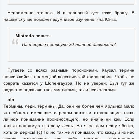
Непременно отошлю. И в терновый куст тоже брошу. В
нашем случае поможет вдумчивое изучение г-на Юнга.
Mistrado пишет:
На теорию потянуло 20-летней давности?
Путаете со всяко разными торсионами. Каузал термин
появившийся в немецкой классической философии. Чтобы не
соврать кажется у Шопенгауэра. Но не уверен. Был тут же
радостно подхвачен как мистиками, так и психологами.
olo
Термины, леди, термины. Да, они не более чем ярлычки мало
что общего имеющие с реальностью и отражающие лишь
личное понимание произносящего, но иначе ни как. Если
только напрямую в голову лезть. Но я не дам некту яблоко,
хоть он дерись! (с) Точно так же я понимаю, что каждый из нас
всегда выдумывает для себя термины "внутреннего