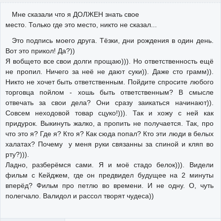
Мне сказали что я ДОЛЖЕН знать свое
место. Только где это место, никто не сказал...
Это подпись моего друга. Тёзки, дни рождения в один день.
Вот это прикол! Да?))
Я вобщето все свои долги прощаю))). Но ответственность ещё
не пропил. Ничего за неё не дают суки)). Даже сто грамм)).
Никто не хочет быть ответственным. Пойдите спросите любого
торговца пойлом - хошь быть ответственным? В смысле
отвечать за свои дела? Они сразу заикаться начинают)).
Совсем неходовой товар сцуко!))). Так и хожу с ней как
придурок. Выкинуть жалко, а пропить не получается. Так, про
что это я? Где я? Кто я? Как сюда попал? Кто эти люди в белых
халатах? Почему у меня руки связанны за спиной и кляп во
рту?))).
Ладно, разберёмся сами. Я и моё стадо белок))). Видели
фильм с Кейджем, где он предвидел будущее на 2 минуты
вперёд? Фильм про петлю во времени. И не одну. О, чуть
полегчало. Валидол и рассол творят чудеса))