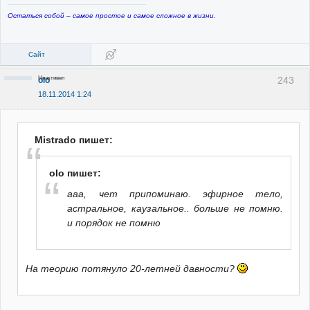
Остаться собой – самое простое и самое сложное в жизни.
Сайт
Неактивен
243
olo
18.11.2014 1:24
Mistrado пишет:
olo пишет:
ааа, чет припоминаю. эфирное тело,
астральное, каузальное.. больше не помню.
и порядок не помню
На теорию потянуло 20-летней давности?