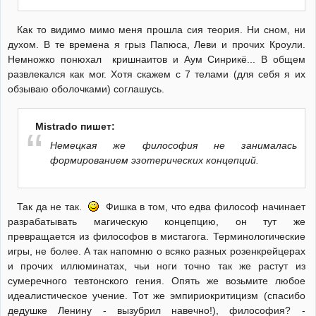
Как то видимо мимо меня прошла сия теория. Ни сном, ни
духом. В те времена я грыз Папюса, Леви и прочих Кроули.
Немножко понюхал кришнаитов и Аум Синрикё... В общем
развлекался как мог. Хотя скажем с 7 телами (для себя я их
обзываю оболочками) соглашусь.
Mistrado пишет:
Немецкая же философия не занималась
формированием эзотерических концепций.
Так да не так.
Фишка в том, что едва философ начинает
разрабатывать магическую концепцию, он тут же
превращается из философов в мистагога. Терминологические
игры, не более. А так напомню о всяко разных розенкрейцерах
и прочих иллюминатах, чьи ноги точно так же растут из
сумеречного тевтонского гения. Опять же возьмите любое
идеалистическое учение. Тот же эмпириокритицизм (спасибо
дедушке Ленину - вызубрил навечно!), философия? -