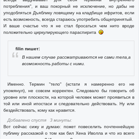
потребления", и ваш покорный не исключение, но дабы не
уподобляться Дъяблику ловящему на кладбище ифритов, если
есть возможность, всегда стараюсь употребить общепринятый.
И ваше счастье что я не стал бросаться чем нито вроде
положительно циркулирующего параспирита
filin пишет:
В нашем случае рассматриваются не сами тела,а
возможность работы с ними.
Именно. Термин "тело" (кстати я намеренно его не
упомянул), не совсем корректен. Следовало бы говорить об
уровне или плоскости, на которой человек может проявиться в
той или иной ипостаси и следовательно действовать. Ну или
бездействовать, кому как нравится.
Добавлено спустя 3 минуты:
Вот сейчас сижу и думаю: пожет повеселить почтеннейшую
публику рассказкой о том как бил Хена Иволла и что из всего