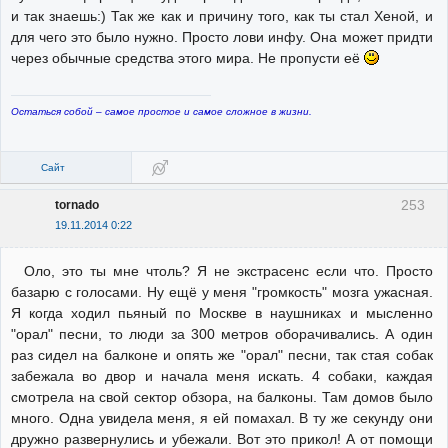
и так знаешь:) Так же как и причину того, как ты стал Хеной, и
для чего это было нужно. Просто лови инфу. Она может придти
через обычные средства этого мира. Не пропусти её
Остаться собой – самое простое и самое сложное в жизни.
Сайт
253
tornado
19.11.2014 0:22
Оло, это ты мне чтоль? Я не экстрасенс если что. Просто
базарю с голосами. Ну ещё у меня "громкость" мозга ужасная.
Я когда ходил пьяный по Москве в наушниках и мысленно
"орал" песни, то люди за 300 метров оборачивались. А один
раз сидел на балконе и опять же "орал" песни, так стая собак
забежала во двор и начала меня искать. 4 собаки, каждая
смотрела на свой сектор обзора, на балконы. Там домов было
много. Одна увидела меня, я ей помахал. В ту же секунду они
дружно развернулись и убежали. Вот это прикол! А от помощи