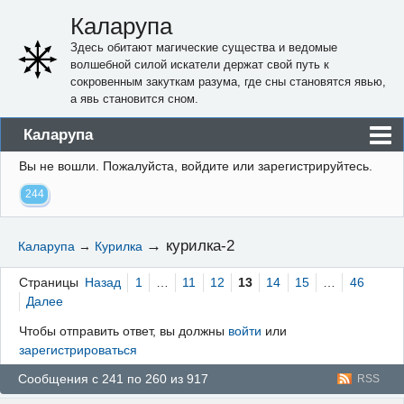
Каларупа
Здесь обитают магические существа и ведомые
волшебной силой искатели держат свой путь к
сокровенным закуткам разума, где сны становятся явью,
а явь становится сном.
Каларупа
Вы не вошли.
Пожалуйста, войдите или зарегистрируйтесь.
Блог
244
Форум
Пользователи
→
курилка-2
Каларупа
→
Курилка
Правила
Страницы
Назад
1
…
11
12
13
14
15
…
46
Регистрация
Далее
Чтобы отправить ответ, вы должны
войти
или
Вход
зарегистрироваться
Сообщения с 241 по 260 из 917
RSS