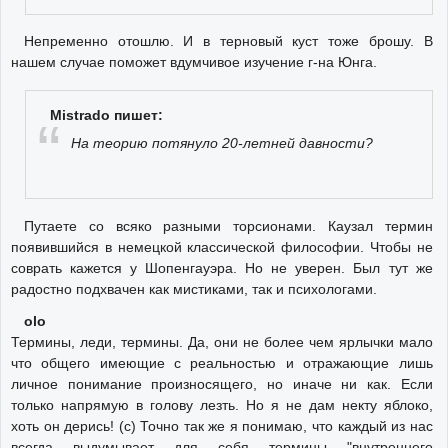
Непременно отошлю. И в терновый куст тоже брошу. В
нашем случае поможет вдумчивое изучение г-на Юнга.
Mistrado пишет:
На теорию потянуло 20-летней давности?
Путаете со всяко разными торсионами. Каузал термин
появившийся в немецкой классической философии. Чтобы не
соврать кажется у Шопенгауэра. Но не уверен. Был тут же
радостно подхвачен как мистиками, так и психологами.
olo
Термины, леди, термины. Да, они не более чем ярлычки мало
что общего имеющие с реальностью и отражающие лишь
личное понимание произносящего, но иначе ни как. Если
только напрямую в голову лезть. Но я не дам некту яблоко,
хоть он дерись! (с) Точно так же я понимаю, что каждый из нас
всегда выдумывает для себя термины "внутреннего