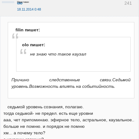
Неактивен
241
olo
18.11.2014 0:48
filin пишет:
olo пишет:
не знаю что такое каузал
Причино следственные связи.Седьмой
уровень.Возможность влиять на событийность.
седьмой уровень сознания, полагаю.
тогда седьмой- не предел. есть еще уровни
ааа, чет припоминаю. эфирное тело, астральное, каузальное..
больше не помню. и порядок не помню
хм... а почему тело?