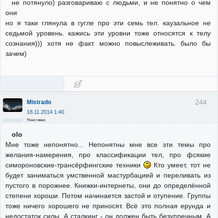
не потянуло) разговариваю с людьми, и не понятно о чем
они
но я таки глянула в гугле про эти семь тел. каузальное не
седьмой уровень. кажись эти уровни тоже относятся к телу
сознания))) хотя не факт. можно повыслеживать. было бы
зачем)
244
Mistrado
18.11.2014 1:40
Неактивен
olo
Мне тоже непонятно... Непонятны мне все эти темы про
желания-намерения, про классификации тел, про фсякие
симороновские-трансёрфингские техники
Кто умеет, тот не
будет заниматься умственной мастурбацией и переливать из
пустого в порожнее. Книжки-интернеты, они до определённой
степени хороши. Потом начинается застой и отупение. Группы
тоже ничего хорошего не приносят. Всё это полная ерунда и
недостаток силы. А сталкинг - он должен быть безупречным. А