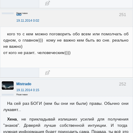
Неактивен
251
olo
19.11.2014 0:02
кого то с кем можно поговорить обо всем или помолчать об
одном, о главном))) кому не важно кем быть во сне. реально
не важно)
от кого не разит.. человеческим))))
252
Mistrado
19.11.2014 0:15
Неактивен
На сей раз БОГИ (кем бы они ни были) правы. Обычно они
лукавят...
Хена
, не прикладывай излишних усилий для получения
"знаков". Доверяй лучше собственной интуиции. И тогда
нужная информация будет приходить сама. Правда, ты всё это