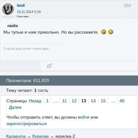
260
Iwoll
19.11.2014 5:19
Неактивен
raido
Мы тупые и нам прикольно. Но вы расскажите.
Старый дед лучше новых двух
Просмотров: 611,820
Тему читают:
1
гость
Страницы
Назад
1
…
11
12
13
14
15
…
46
Далее
Чтобы отправить ответ, вы должны
войти
или
зарегистрироваться
Каларупа
→
Курилка
→
курилка-2