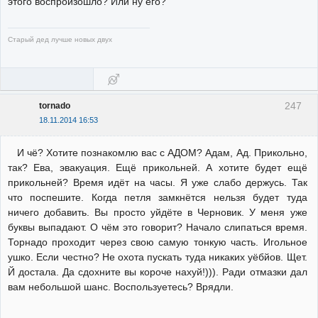
этого воспроизошло? Или ну его?
Старый дед лучше новых двух
247
tornado
18.11.2014 16:53
И чё? Хотите познакомлю вас с АДОМ? Адам, Ад. Прикольно,
так? Ева, эвакуация. Ещё прикольней. А хотите будет ещё
прикольней? Время идёт на часы. Я уже слабо держусь. Так
что поспешите. Когда петля замкнётся нельзя будет туда
ничего добавить. Вы просто уйдёте в Черновик. У меня уже
буквы выпадают. О чём это говорит? Начало слипаться время.
Торнадо проходит через свою самую тонкую часть. Игольное
ушко. Если честно? Не охота пускать туда никаких уёбйов. Щет.
Й достала. Да сдохните вы короче нахуй!))). Ради отмазки дал
вам небольшой шанс. Воспользуетесь? Врядли.