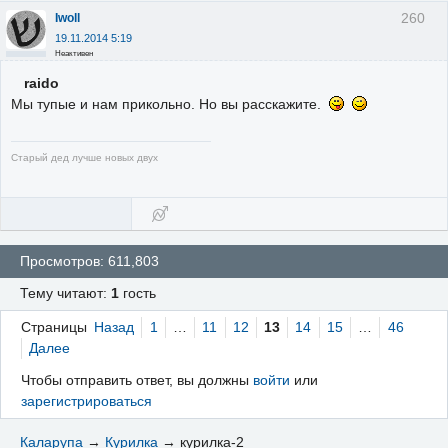
260
Iwoll
19.11.2014 5:19
Неактивен
raido
Мы тупые и нам прикольно. Но вы расскажите.
Старый дед лучше новых двух
Просмотров: 611,803
Тему читают:
1
гость
Страницы
Назад
1
…
11
12
13
14
15
…
46
Далее
Чтобы отправить ответ, вы должны
войти
или
зарегистрироваться
Каларупа
→
Курилка
→
курилка-2