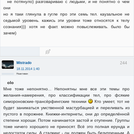
не потянуло) разговариваю с людьми, и не понятно о чем
они
но я таки глянула в гугле про эти семь тел. каузальное не
седьмой уровень. кажись эти уровни тоже относятся к телу
сознания))) хотя не факт. можно повыслеживать. было бы
зачем)
244
Mistrado
18.11.2014 1:40
Неактивен
olo
Мне тоже непонятно... Непонятны мне все эти темы про
желания-намерения, про классификации тел, про фсякие
симороновские-трансёрфингские техники
Кто умеет, тот не
будет заниматься умственной мастурбацией и переливать из
пустого в порожнее. Книжки-интернеты, они до определённой
степени хороши. Потом начинается застой и отупение. Группы
тоже ничего хорошего не приносят. Всё это полная ерунда и
недостаток силы. А сталкинг - он должен быть безупречным. А