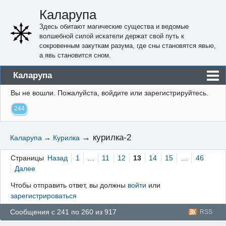
Каларупа
Здесь обитают магические существа и ведомые
волшебной силой искатели держат свой путь к
сокровенным закуткам разума, где сны становятся явью,
а явь становится сном.
Каларупа
Вы не вошли.
Пожалуйста, войдите или зарегистрируйтесь.
Блог
244
Форум
Пользователи
→
курилка-2
Каларупа
→
Курилка
Правила
Страницы
Назад
1
…
11
12
13
14
15
…
46
Регистрация
Далее
Чтобы отправить ответ, вы должны
войти
или
Вход
зарегистрироваться
Сообщения с 241 по 260 из 917
RSS