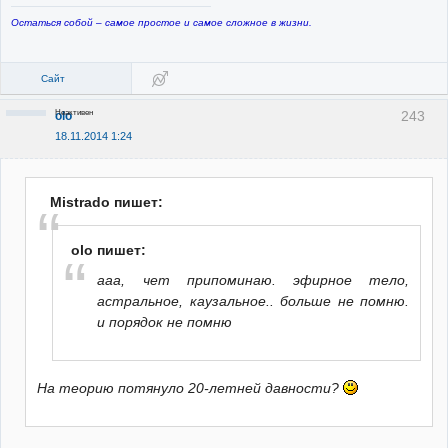
Остаться собой – самое простое и самое сложное в жизни.
Сайт
Неактивен
243
olo
18.11.2014 1:24
Mistrado пишет:
olo пишет:
ааа, чет припоминаю. эфирное тело,
астральное, каузальное.. больше не помню.
и порядок не помню
На теорию потянуло 20-летней давности?