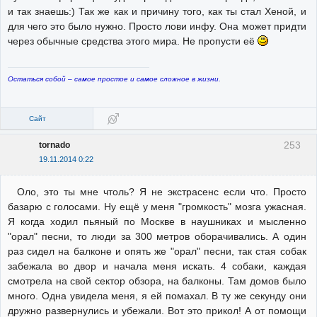
и так знаешь:) Так же как и причину того, как ты стал Хеной, и
для чего это было нужно. Просто лови инфу. Она может придти
через обычные средства этого мира. Не пропусти её
Остаться собой – самое простое и самое сложное в жизни.
Сайт
253
tornado
19.11.2014 0:22
Оло, это ты мне чтоль? Я не экстрасенс если что. Просто
базарю с голосами. Ну ещё у меня "громкость" мозга ужасная.
Я когда ходил пьяный по Москве в наушниках и мысленно
"орал" песни, то люди за 300 метров оборачивались. А один
раз сидел на балконе и опять же "орал" песни, так стая собак
забежала во двор и начала меня искать. 4 собаки, каждая
смотрела на свой сектор обзора, на балконы. Там домов было
много. Одна увидела меня, я ей помахал. В ту же секунду они
дружно развернулись и убежали. Вот это прикол! А от помощи