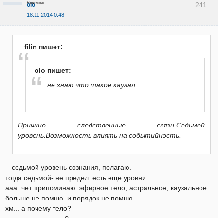
Неактивен
241
olo
18.11.2014 0:48
filin пишет:
olo пишет:
не знаю что такое каузал
Причино следственные связи.Седьмой
уровень.Возможность влиять на событийность.
седьмой уровень сознания, полагаю.
тогда седьмой- не предел. есть еще уровни
ааа, чет припоминаю. эфирное тело, астральное, каузальное..
больше не помню. и порядок не помню
хм... а почему тело?