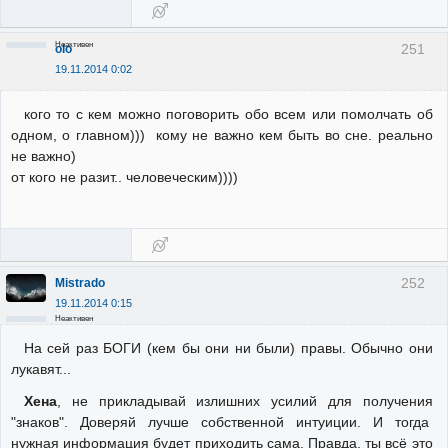
Неактивен
251
olo
19.11.2014 0:02
кого то с кем можно поговорить обо всем или помолчать об
одном, о главном))) кому не важно кем быть во сне. реально
не важно)
от кого не разит.. человеческим))))
252
Mistrado
19.11.2014 0:15
Неактивен
На сей раз БОГИ (кем бы они ни были) правы. Обычно они
лукавят...
Хена
, не прикладывай излишних усилий для получения
"знаков". Доверяй лучше собственной интуиции. И тогда
нужная информация будет приходить сама. Правда, ты всё это