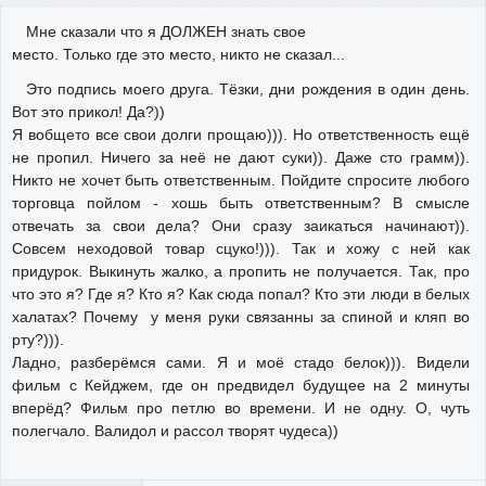
Мне сказали что я ДОЛЖЕН знать свое
место. Только где это место, никто не сказал...
Это подпись моего друга. Тёзки, дни рождения в один день.
Вот это прикол! Да?))
Я вобщето все свои долги прощаю))). Но ответственность ещё
не пропил. Ничего за неё не дают суки)). Даже сто грамм)).
Никто не хочет быть ответственным. Пойдите спросите любого
торговца пойлом - хошь быть ответственным? В смысле
отвечать за свои дела? Они сразу заикаться начинают)).
Совсем неходовой товар сцуко!))). Так и хожу с ней как
придурок. Выкинуть жалко, а пропить не получается. Так, про
что это я? Где я? Кто я? Как сюда попал? Кто эти люди в белых
халатах? Почему у меня руки связанны за спиной и кляп во
рту?))).
Ладно, разберёмся сами. Я и моё стадо белок))). Видели
фильм с Кейджем, где он предвидел будущее на 2 минуты
вперёд? Фильм про петлю во времени. И не одну. О, чуть
полегчало. Валидол и рассол творят чудеса))