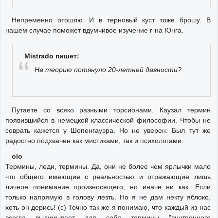
Непременно отошлю. И в терновый куст тоже брошу. В
нашем случае поможет вдумчивое изучение г-на Юнга.
Mistrado пишет:
На теорию потянуло 20-летней давности?
Путаете со всяко разными торсионами. Каузал термин
появившийся в немецкой классической философии. Чтобы не
соврать кажется у Шопенгауэра. Но не уверен. Был тут же
радостно подхвачен как мистиками, так и психологами.
olo
Термины, леди, термины. Да, они не более чем ярлычки мало
что общего имеющие с реальностью и отражающие лишь
личное понимание произносящего, но иначе ни как. Если
только напрямую в голову лезть. Но я не дам некту яблоко,
хоть он дерись! (с) Точно так же я понимаю, что каждый из нас
всегда выдумывает для себя термины "внутреннего