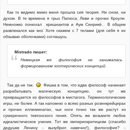
Как то видимо мимо меня прошла сия теория. Ни сном, ни
духом. В те времена я грыз Папюса, Леви и прочих Кроули.
Немножко понюхал кришнаитов и Аум Синрикё... В общем
развлекался как мог. Хотя скажем с 7 телами (для себя я их
обзываю оболочками) соглашусь.
Mistrado пишет:
Немецкая же философия не занималась
формированием эзотерических концепций.
Так да не так.
Фишка в том, что едва философ начинает
разрабатывать магическую концепцию, он тут же
превращается из философов в мистагога. Терминологические
игры, не более. А так напомню о всяко разных розенкрейцерах
и прочих иллюминатах, чьи ноги точно так же растут из
сумеречного тевтонского гения. Опять же возьмите любое
идеалистическое учение. Тот же эмпириокритицизм (спасибо
дедушке Ленину - вызубрил навечно!), философия? -