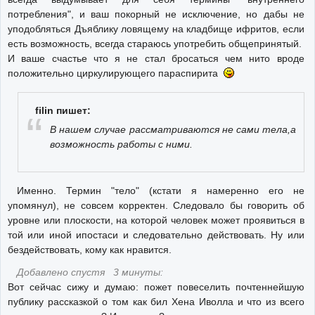
потребления", и ваш покорный не исключение, но дабы не
уподобляться Дъяблику ловящему на кладбище ифритов, если
есть возможность, всегда стараюсь употребить общепринятый.
И ваше счастье что я не стал бросаться чем нито вроде
положительно циркулирующего параспирита
filin пишет:
В нашем случае рассматриваются не сами тела,а
возможность работы с ними.
Именно. Термин "тело" (кстати я намеренно его не
упомянул), не совсем корректен. Следовало бы говорить об
уровне или плоскости, на которой человек может проявиться в
той или иной ипостаси и следовательно действовать. Ну или
бездействовать, кому как нравится.
Добавлено спустя 3 минуты:
Вот сейчас сижу и думаю: пожет повеселить почтеннейшую
публику рассказкой о том как бил Хена Иволла и что из всего