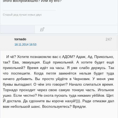
этого воспроизошло? Или ну его?
Старый дед лучше новых двух
247
tornado
18.11.2014 16:53
И чё? Хотите познакомлю вас с АДОМ? Адам, Ад. Прикольно,
так? Ева, эвакуация. Ещё прикольней. А хотите будет ещё
прикольней? Время идёт на часы. Я уже слабо держусь. Так
что поспешите. Когда петля замкнётся нельзя будет туда
ничего добавить. Вы просто уйдёте в Черновик. У меня уже
буквы выпадают. О чём это говорит? Начало слипаться время.
Торнадо проходит через свою самую тонкую часть. Игольное
ушко. Если честно? Не охота пускать туда никаких уёбйов. Щет.
Й достала. Да сдохните вы короче нахуй!))). Ради отмазки дал
вам небольшой шанс. Воспользуетесь? Врядли.