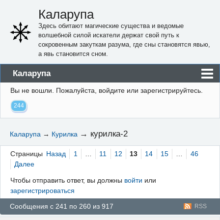
Каларупа
Здесь обитают магические существа и ведомые
волшебной силой искатели держат свой путь к
сокровенным закуткам разума, где сны становятся явью,
а явь становится сном.
Каларупа
Вы не вошли.
Пожалуйста, войдите или зарегистрируйтесь.
Блог
244
Форум
Пользователи
→
курилка-2
Каларупа
→
Курилка
Правила
Страницы
Назад
1
…
11
12
13
14
15
…
46
Регистрация
Далее
Чтобы отправить ответ, вы должны
войти
или
Вход
зарегистрироваться
Сообщения с 241 по 260 из 917
RSS