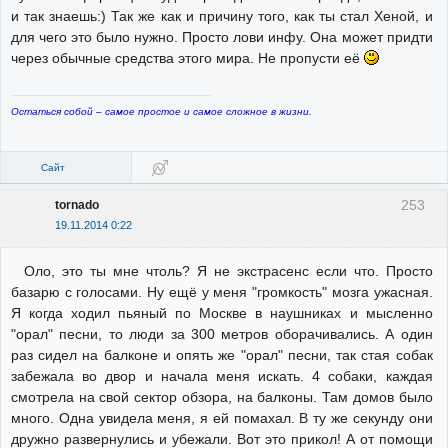
и так знаешь:) Так же как и причину того, как ты стал Хеной, и
для чего это было нужно. Просто лови инфу. Она может придти
через обычные средства этого мира. Не пропусти её
Остаться собой – самое простое и самое сложное в жизни.
Сайт
253
tornado
19.11.2014 0:22
Оло, это ты мне чтоль? Я не экстрасенс если что. Просто
базарю с голосами. Ну ещё у меня "громкость" мозга ужасная.
Я когда ходил пьяный по Москве в наушниках и мысленно
"орал" песни, то люди за 300 метров оборачивались. А один
раз сидел на балконе и опять же "орал" песни, так стая собак
забежала во двор и начала меня искать. 4 собаки, каждая
смотрела на свой сектор обзора, на балконы. Там домов было
много. Одна увидела меня, я ей помахал. В ту же секунду они
дружно развернулись и убежали. Вот это прикол! А от помощи