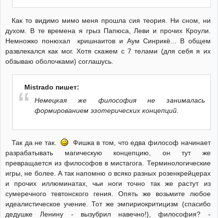
Как то видимо мимо меня прошла сия теория. Ни сном, ни
духом. В те времена я грыз Папюса, Леви и прочих Кроули.
Немножко понюхал кришнаитов и Аум Синрикё... В общем
развлекался как мог. Хотя скажем с 7 телами (для себя я их
обзываю оболочками) соглашусь.
Mistrado пишет:
Немецкая же философия не занималась
формированием эзотерических концепций.
Так да не так.
Фишка в том, что едва философ начинает
разрабатывать магическую концепцию, он тут же
превращается из философов в мистагога. Терминологические
игры, не более. А так напомню о всяко разных розенкрейцерах
и прочих иллюминатах, чьи ноги точно так же растут из
сумеречного тевтонского гения. Опять же возьмите любое
идеалистическое учение. Тот же эмпириокритицизм (спасибо
дедушке Ленину - вызубрил навечно!), философия? -