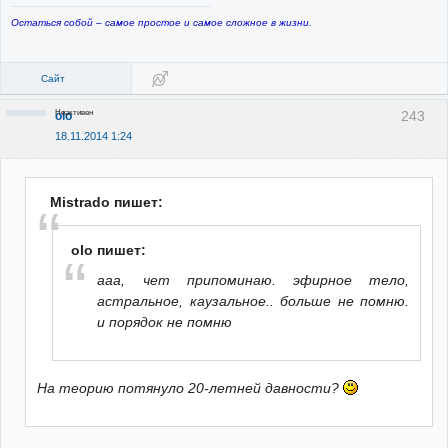
Остаться собой – самое простое и самое сложное в жизни.
Сайт
Неактивен
243
olo
18.11.2014 1:24
Mistrado пишет:
olo пишет:
ааа, чет припоминаю. эфирное тело,
астральное, каузальное.. больше не помню.
и порядок не помню
На теорию потянуло 20-летней давности?