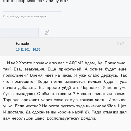
этого воспроизошло? Или ну его?
Старый дед лучше новых двух
247
tornado
18.11.2014 16:53
И чё? Хотите познакомлю вас с АДОМ? Адам, Ад. Прикольно,
так? Ева, эвакуация. Ещё прикольней. А хотите будет ещё
прикольней? Время идёт на часы. Я уже слабо держусь. Так
что поспешите. Когда петля замкнётся нельзя будет туда
ничего добавить. Вы просто уйдёте в Черновик. У меня уже
буквы выпадают. О чём это говорит? Начало слипаться время.
Торнадо проходит через свою самую тонкую часть. Игольное
ушко. Если честно? Не охота пускать туда никаких уёбйов. Щет.
Й достала. Да сдохните вы короче нахуй!))). Ради отмазки дал
вам небольшой шанс. Воспользуетесь? Врядли.