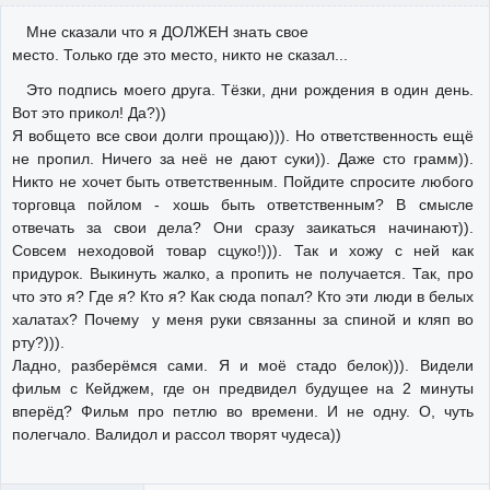
Мне сказали что я ДОЛЖЕН знать свое
место. Только где это место, никто не сказал...
Это подпись моего друга. Тёзки, дни рождения в один день.
Вот это прикол! Да?))
Я вобщето все свои долги прощаю))). Но ответственность ещё
не пропил. Ничего за неё не дают суки)). Даже сто грамм)).
Никто не хочет быть ответственным. Пойдите спросите любого
торговца пойлом - хошь быть ответственным? В смысле
отвечать за свои дела? Они сразу заикаться начинают)).
Совсем неходовой товар сцуко!))). Так и хожу с ней как
придурок. Выкинуть жалко, а пропить не получается. Так, про
что это я? Где я? Кто я? Как сюда попал? Кто эти люди в белых
халатах? Почему у меня руки связанны за спиной и кляп во
рту?))).
Ладно, разберёмся сами. Я и моё стадо белок))). Видели
фильм с Кейджем, где он предвидел будущее на 2 минуты
вперёд? Фильм про петлю во времени. И не одну. О, чуть
полегчало. Валидол и рассол творят чудеса))