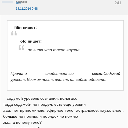
Неактивен
241
olo
18.11.2014 0:48
filin пишет:
olo пишет:
не знаю что такое каузал
Причино следственные связи.Седьмой
уровень.Возможность влиять на событийность.
седьмой уровень сознания, полагаю.
тогда седьмой- не предел. есть еще уровни
ааа, чет припоминаю. эфирное тело, астральное, каузальное..
больше не помню. и порядок не помню
хм... а почему тело?