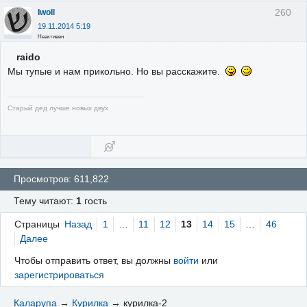
260
Iwoll
19.11.2014 5:19
Неактивен
raido
Мы тупые и нам прикольно. Но вы расскажите.
Старый дед лучше новых двух
Просмотров: 611,822
Тему читают:
1
гость
Страницы
Назад
1
…
11
12
13
14
15
…
46
Далее
Чтобы отправить ответ, вы должны
войти
или
зарегистрироваться
Каларупа
→
Курилка
→
курилка-2