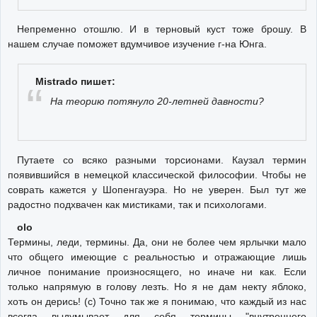
Непременно отошлю. И в терновый куст тоже брошу. В
нашем случае поможет вдумчивое изучение г-на Юнга.
Mistrado пишет:
На теорию потянуло 20-летней давности?
Путаете со всяко разными торсионами. Каузал термин
появившийся в немецкой классической философии. Чтобы не
соврать кажется у Шопенгауэра. Но не уверен. Был тут же
радостно подхвачен как мистиками, так и психологами.
olo
Термины, леди, термины. Да, они не более чем ярлычки мало
что общего имеющие с реальностью и отражающие лишь
личное понимание произносящего, но иначе ни как. Если
только напрямую в голову лезть. Но я не дам некту яблоко,
хоть он дерись! (с) Точно так же я понимаю, что каждый из нас
всегда выдумывает для себя термины "внутреннего