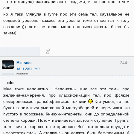
не потянуло) разговариваю с людьми, и не понятно о чем
они
но я таки глянула в гугле про эти семь тел. каузальное не
седьмой уровень. кажись эти уровни тоже относятся к телу
сознания))) хотя не факт. можно повыслеживать. было бы
зачем)
244
Mistrado
18.11.2014 1:40
Неактивен
olo
Мне тоже непонятно... Непонятны мне все эти темы про
желания-намерения, про классификации тел, про фсякие
симороновские-трансёрфингские техники
Кто умеет, тот не
будет заниматься умственной мастурбацией и переливать из
пустого в порожнее. Книжки-интернеты, они до определённой
степени хороши. Потом начинается застой и отупение. Группы
тоже ничего хорошего не приносят. Всё это полная ерунда и
недостаток силы. А сталкинг - он должен быть безупречным. А