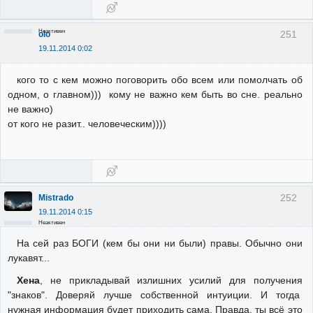
Неактивен
251
olo
19.11.2014 0:02
кого то с кем можно поговорить обо всем или помолчать об
одном, о главном))) кому не важно кем быть во сне. реально
не важно)
от кого не разит.. человеческим))))
252
Mistrado
19.11.2014 0:15
Неактивен
На сей раз БОГИ (кем бы они ни были) правы. Обычно они
лукавят...
Хена
, не прикладывай излишних усилий для получения
"знаков". Доверяй лучше собственной интуиции. И тогда
нужная информация будет приходить сама. Правда, ты всё это