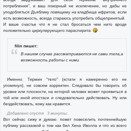
потребления", и ваш покорный не исключение, но дабы не
уподобляться Дъяблику ловящему на кладбище ифритов, если
есть возможность, всегда стараюсь употребить общепринятый.
И ваше счастье что я не стал бросаться чем нито вроде
положительно циркулирующего параспирита
filin пишет:
В нашем случае рассматриваются не сами тела,а
возможность работы с ними.
Именно. Термин "тело" (кстати я намеренно его не
упомянул), не совсем корректен. Следовало бы говорить об
уровне или плоскости, на которой человек может проявиться в
той или иной ипостаси и следовательно действовать. Ну или
бездействовать, кому как нравится.
Добавлено спустя 3 минуты:
Вот сейчас сижу и думаю: пожет повеселить почтеннейшую
публику рассказкой о том как бил Хена Иволла и что из всего