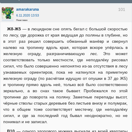
101
amarakaruna
6.11.2020 13:53
Неактивен
Ж8-Ж5
— в люцидном сне опять бегал с большой скоростью
по лесу, где дорожка от края ведущая до поляны в глубине, но
в этот раз решил совершить обманный манёвр и свернул
налево на тропинку вдоль края, которая вскоре упёрлась в
железную ограду, разграничивающую лес. Это может
соответствовать только местности, где неподалёку рисовал
сигил, что было совершенно непонятно из-за отсутствия в лесу
узнаваемых ориентиров, пока не наткнулся на приметную
железную ограду (по расчётам идущую от опушки в З7 до Ж5)
и тропинку прямо вдоль неё, только всё было соответственно
зеркально, а во снах такое бывает. Пробежался по этой
тропинке до поворота на поляну. Заметные перепады высот,
чёрные стволы старых деревьев без листьев внизу и полумрак,
что в общем тоже соответствует местечку, где неподалёку
сигил, и где за последний год бывал неоднократно, но не
понимал и не записал.
В10
— одного здорового мужика выгнали из моей квартиры