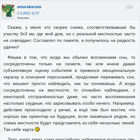
110
amarakaruna
2.3.2021 11:27
Неактивен
Сказка, у меня это скорее схема, соответствовавшая бы
участку 3x3 км, где мой дом, но с реальной местностью часто
не совпадает. Составлял по памяти, а получилось на редкость
удачно!
Фишка в том, что когда мы обычно вспоминаем сны, то
сосредоточены только на сюжете, так или иначе давая
субъективную оценку событиям и привнося эмоциональную
окраску в описания персонажей, продолжая переживать сон,
что мешает просто наблюдать, как ты понимаешь. А когда
сосредоточены на местности, то спокойно наблюдаем, с
некоторой отстранённостью даже, но часто воспоминания
настолько скудные, что зарисовывать особо нечего. Например,
действие происходило у речки, а ещё там был мостик, что
хорошо как ориентир на будущее, если окажешься рядом, но
схема местности будет представлять из себя несколько линий.
Так себе карта
Зато, когда таких схем простейших набирается полсотни где-