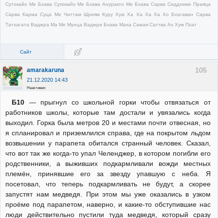
Сутокайо Ме Бхава Супокайо Ме Бхава Ануракто Ме Бхава Сарва Сиддхиме Праяца
Сарва Карма Суца Ме Читтам Шриям Куру Хум Ха Ха Ха Ха Хо Бхагаван Сарва
Татхагата Ваджра Ма Ме Мунца Ваджри Бхава Маха Самая Саттва Ах Хум Пхат
Сайт
105
amarakaruna
21.12.2020 14:43
Неактивен
Б10
— прыгнул со школьной горки чтобы отвязаться от
работников школы, которые там достали и увязались когда
выходил. Горка была метров 20 и местами почти отвесная, но
я спланировал и приземлился справа, где на покрытом льдом
возвышении у парапета обитался странный человек. Сказал,
что вот так же когда-то упал Челенджер, в котором погибли его
родственники, а выживших подкармливали вожди местных
племён, принявшие его за звезду упавшую с неба. Я
посетовал, что теперь подкармливать не будут, а скорее
запустят нам медведя. При этом мы уже оказались в узком
проёме под парапетом, наверно, и какие-то обступившие нас
люди действительно пустили туда медведя, который сразу