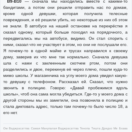
В9-В10
— сначала мы находились вместе с какими-то
бандитами, а потом они решили отправить нас по домам,
кроме одной девушки, которая получила телесные
повреждения, и её решили убить, но некоторые из них об этом
не знали. В автобусе на нашей остановке на перекрёстке я
сказал одному, который больше походил на порядочного, а
передвигались мы на автобусе, видимо. Он стал спорить с
ними, сказал что не участвует в этом, но они не послушали его.
Я почему-то в одной майке и трусах направился к своему
дому, заверив их что мне так нормально. Сначала девушка
шла с нами с заклеенным скотчем ртом, потом они
разделились и двое, перекинув её через плечо, пошли куда-то
мимо школы. У магазинчика на углу моего дома увидел какую-
то девушку с телефоном. Рассказал ей. Сказал, что нужно
звонить в полицию. Говорю: «Давай пробежимся вдоль
школы», чтоб она сама могла убедиться. Где-то у моего дома с
другой стороны мы их заметили, она позвонила в полицию и
стала диктовать адрес, только там почему-то было число 18, а
его нет.
Ом Ваджрасаттва Самая Манупалая Ваджрасаттва Тенопа Тишта Дридхо Ме Бхава