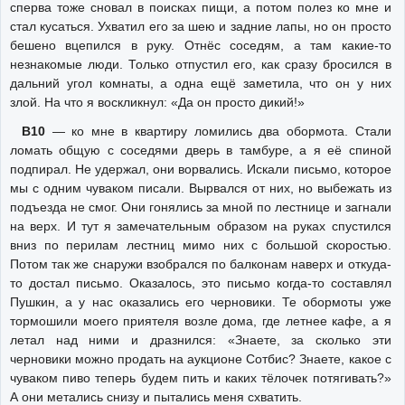
сперва тоже сновал в поисках пищи, а потом полез ко мне и
стал кусаться. Ухватил его за шею и задние лапы, но он просто
бешено вцепился в руку. Отнёс соседям, а там какие-то
незнакомые люди. Только отпустил его, как сразу бросился в
дальний угол комнаты, а одна ещё заметила, что он у них
злой. На что я воскликнул: «Да он просто дикий!»
В10
— ко мне в квартиру ломились два обормота. Стали
ломать общую с соседями дверь в тамбуре, а я её спиной
подпирал. Не удержал, они ворвались. Искали письмо, которое
мы с одним чуваком писали. Вырвался от них, но выбежать из
подъезда не смог. Они гонялись за мной по лестнице и загнали
на верх. И тут я замечательным образом на руках спустился
вниз по перилам лестниц мимо них с большой скоростью.
Потом так же снаружи взобрался по балконам наверх и откуда-
то достал письмо. Оказалось, это письмо когда-то составлял
Пушкин, а у нас оказались его черновики. Те обормоты уже
тормошили моего приятеля возле дома, где летнее кафе, а я
летал над ними и дразнился: «Знаете, за сколько эти
черновики можно продать на аукционе Сотбис? Знаете, какое с
чуваком пиво теперь будем пить и каких тёлочек потягивать?»
А они метались снизу и пытались меня схватить.