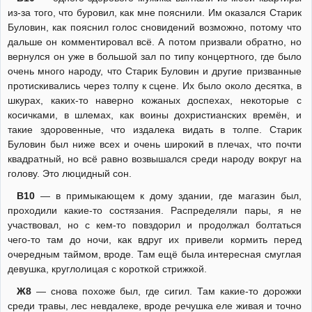
из-за того, что буровил, как мне пояснили. Им оказался Старик
Буловин, как пояснил голос сновидений возможно, потому что
дальше он комментировал всё. А потом призвали обратно, но
вернулся он уже в большой зал по типу концертного, где было
очень много народу, что Старик Буловин и другие призванные
протискивались через толпу к сцене. Их было около десятка, в
шкурах, каких-то наверно кожаных доспехах, некоторые с
косичками, в шлемах, как воины дохристианских времён, и
такие здоровенные, что издалека видать в толпе. Старик
Буловин был ниже всех и очень широкий в плечах, что почти
квадратный, но всё равно возвышался среди народу вокруг на
голову. Это люцидный сон.
В10
— в примыкающем к дому здании, где магазин был,
проходили какие-то состязания. Распределяли пары, я не
участвовал, но с кем-то повздорил и продолжал болтаться
чего-то там до ночи, как вдруг их привели кормить перед
очередным таймом, вроде. Там ещё была интересная смуглая
девушка, круглолицая с короткой стрижкой.
Ж8
— снова похоже был, где сигил. Там какие-то дорожки
среди травы, лес невдалеке, вроде речушка еле живая и точно