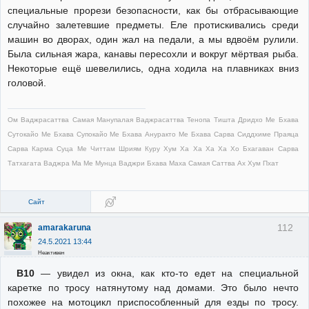
специальные прорези безопасности, как бы отбрасывающие
случайно залетевшие предметы. Еле протискивались среди
машин во дворах, один жал на педали, а мы вдвоём рулили.
Была сильная жара, канавы пересохли и вокруг мёртвая рыба.
Некоторые ещё шевелились, одна ходила на плавниках вниз
головой.
Ом Ваджрасаттва Самая Манупалая Ваджрасаттва Тенопа Тишта Дридхо Ме Бхава
Сутокайо Ме Бхава Супокайо Ме Бхава Ануракто Ме Бхава Сарва Сиддхиме Праяца
Сарва Карма Суца Ме Читтам Шриям Куру Хум Ха Ха Ха Ха Хо Бхагаван Сарва
Татхагата Ваджра Ма Ме Мунца Ваджри Бхава Маха Самая Саттва Ах Хум Пхат
Сайт
112
amarakaruna
24.5.2021 13:44
Неактивен
В10
— увидел из окна, как кто-то едет на специальной
каретке по тросу натянутому над домами. Это было нечто
похожее на мотоцикл приспособленный для езды по тросу.