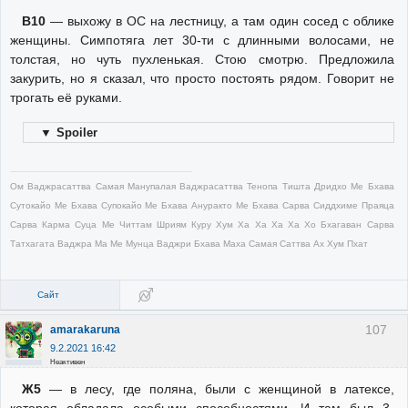
В10
— выхожу в ОС на лестницу, а там один сосед с облике
женщины. Симпотяга лет 30-ти с длинными волосами, не
толстая, но чуть пухленькая. Стою смотрю. Предложила
закурить, но я сказал, что просто постоять рядом. Говорит не
трогать её руками.
▼
Spoiler
Ом Ваджрасаттва Самая Манупалая Ваджрасаттва Тенопа Тишта Дридхо Ме Бхава
Сутокайо Ме Бхава Супокайо Ме Бхава Ануракто Ме Бхава Сарва Сиддхиме Праяца
Сарва Карма Суца Ме Читтам Шриям Куру Хум Ха Ха Ха Ха Хо Бхагаван Сарва
Татхагата Ваджра Ма Ме Мунца Ваджри Бхава Маха Самая Саттва Ах Хум Пхат
Сайт
107
amarakaruna
9.2.2021 16:42
Неактивен
Ж5
— в лесу, где поляна, были с женщиной в латексе,