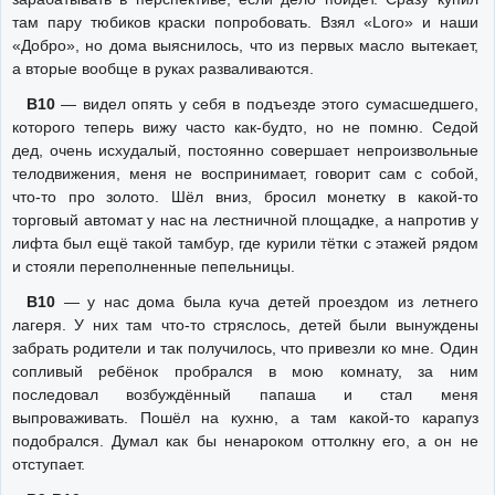
там пару тюбиков краски попробовать. Взял «Loro» и наши
«Добро», но дома выяснилось, что из первых масло вытекает,
а вторые вообще в руках разваливаются.
В10
— видел опять у себя в подъезде этого сумасшедшего,
которого теперь вижу часто как-будто, но не помню. Седой
дед, очень исхудалый, постоянно совершает непроизвольные
телодвижения, меня не воспринимает, говорит сам с собой,
что-то про золото. Шёл вниз, бросил монетку в какой-то
торговый автомат у нас на лестничной площадке, а напротив у
лифта был ещё такой тамбур, где курили тётки с этажей рядом
и стояли переполненные пепельницы.
В10
— у нас дома была куча детей проездом из летнего
лагеря. У них там что-то стряслось, детей были вынуждены
забрать родители и так получилось, что привезли ко мне. Один
сопливый ребёнок пробрался в мою комнату, за ним
последовал возбуждённый папаша и стал меня
выпроваживать. Пошёл на кухню, а там какой-то карапуз
подобрался. Думал как бы ненароком оттолкну его, а он не
отступает.