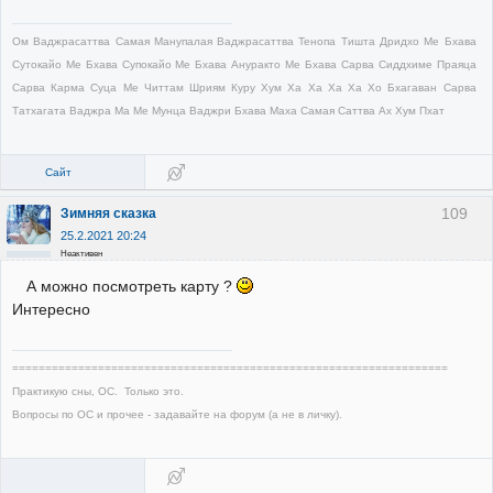
Ом Ваджрасаттва Самая Манупалая Ваджрасаттва Тенопа Тишта Дридхо Ме Бхава
Сутокайо Ме Бхава Супокайо Ме Бхава Ануракто Ме Бхава Сарва Сиддхиме Праяца
Сарва Карма Суца Ме Читтам Шриям Куру Хум Ха Ха Ха Ха Хо Бхагаван Сарва
Татхагата Ваджра Ма Ме Мунца Ваджри Бхава Маха Самая Саттва Ах Хум Пхат
Сайт
109
Зимняя сказка
25.2.2021 20:24
Неактивен
А можно посмотреть карту ?
Интересно
==================================================================
Практикую сны, ОС. Только это.
Вопросы по ОС и прочее - задавайте на форум (а не в личку).