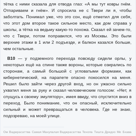
тётка с ними сказала для отвода глаз: «А мы тут ковры гнём.
Отпариваем и гнём». И спросила не с Твери ли я, чтобы
заболтать. Понимал уже, что это сон, ещё отметил для себя,
что этот дом второе такое сильное место, как дом справа у
школы, а тётка на ведьму какую-то похожа. Сказал ей зачем-то,
что с Твери, потом поправился, что из Москвы. Это были
верхние этажи в 1 или 2 подъезде, и балкон казался больше,
чем остальные.
В10
— у подземного перехода повсюду сидели орлы, у
некоторых ещё на спине также вороны, которые озирались по
сторонам, а самый большой с угловатыми формами, как
кибернетический, на парапете опасно покосился на меня.
Решил было зайти через другой вход, но он ужасно сильно
ухватил меня за руку и сказал человеческим голосом: «Нет, я
спущусь к своему эмулятору», имея ввиду, что спустится вниз в
переход. Было понимание, что он опасный, исключительно
сильный и может превращаться в человека. Где не знаю,
подозреваю, на моей улице.
Ом Ваджрасаттва Самая Манупалая Ваджрасаттва Тенопа Тишта Дридхо Ме Бхава