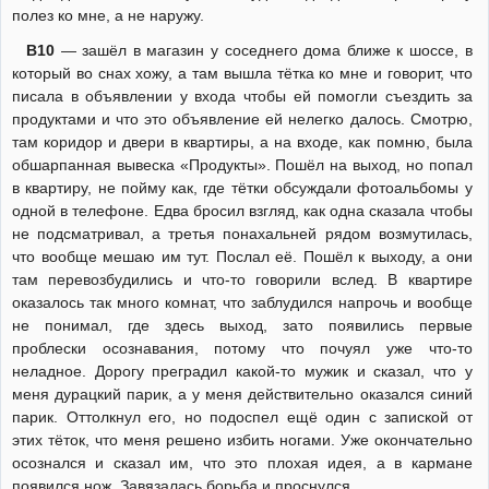
полез ко мне, а не наружу.
В10
— зашёл в магазин у соседнего дома ближе к шоссе, в
который во снах хожу, а там вышла тётка ко мне и говорит, что
писала в объявлении у входа чтобы ей помогли съездить за
продуктами и что это объявление ей нелегко далось. Смотрю,
там коридор и двери в квартиры, а на входе, как помню, была
обшарпанная вывеска «Продукты». Пошёл на выход, но попал
в квартиру, не пойму как, где тётки обсуждали фотоальбомы у
одной в телефоне. Едва бросил взгляд, как одна сказала чтобы
не подсматривал, а третья понахальней рядом возмутилась,
что вообще мешаю им тут. Послал её. Пошёл к выходу, а они
там перевозбудились и что-то говорили вслед. В квартире
оказалось так много комнат, что заблудился напрочь и вообще
не понимал, где здесь выход, зато появились первые
проблески осознавания, потому что почуял уже что-то
неладное. Дорогу преградил какой-то мужик и сказал, что у
меня дурацкий парик, а у меня действительно оказался синий
парик. Оттолкнул его, но подоспел ещё один с запиской от
этих тёток, что меня решено избить ногами. Уже окончательно
осознался и сказал им, что это плохая идея, а в кармане
появился нож. Завязалась борьба и проснулся.