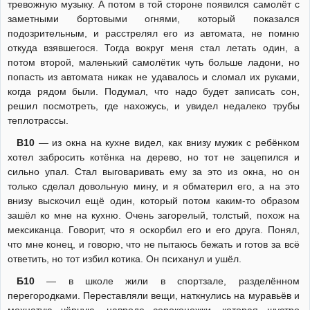
тревожную музыку. А потом в той стороне появился самолёт с
заметными бортовыми огнями, который показался
подозрительным, и расстрелял его из автомата, не помню
откуда взявшегося. Тогда вокруг меня стал летать один, а
потом второй, маленький самолётик чуть больше ладони, но
попасть из автомата никак не удавалось и сломал их руками,
когда рядом были. Подумал, что надо будет записать сон,
решил посмотреть, где нахожусь, и увидел недалеко трубы
теплотрассы.
В10
— из окна на кухне видел, как внизу мужик с ребёнком
хотел забросить котёнка на дерево, но тот не зацепился и
сильно упал. Стал выговаривать ему за это из окна, но он
только сделал довольную мину, и я обматерил его, а на это
внизу выскочил ещё один, который потом каким-то образом
зашёл ко мне на кухню. Очень загорелый, толстый, похож на
мексиканца. Говорит, что я оскорбил его и его друга. Понял,
что мне конец, и говорю, что не пытаюсь бежать и готов за всё
ответить, но тот избил котика. Он психанул и ушёл.
Б10
— в школе жили в спортзале, разделённом
перегородками. Переставляли вещи, наткнулись на муравьёв и
мохнатую чёрную, навроде сороконожки, которая шустро