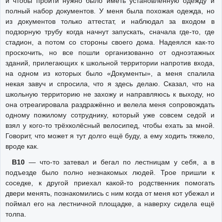
и чтобы пройти нужно было иметь установленную одежду и
полный набор документов. У меня была похожая одежда, но
из документов только аттестат, и наблюдал за входом в
подзорную трубу когда начнут запускать, сначала где-то, где
стадион, а потом со стороны своего дома. Надеялся как-то
проскочить, но все пошли организованно от одноэтажных
зданий, прилегающих к школьной территории напротив входа,
на одном из которых было «Документы», а меня спалила
некая завуч и спросила, что я здесь делаю. Сказал, что на
школьную территорию не захожу и направляюсь к выходу, но
она отреагировала раздражённо и велела меня сопровождать
одному пожилому сотруднику, который уже совсем седой и
взял у кого-то трёхколёсный велосипед, чтобы ехать за мной.
Говорит, что может я тут долго ещё буду, а ему ходить тяжело,
вроде как.
В10
— что-то затевал и бегал по лестницам у себя, а в
подъезде было полно незнакомых людей. Трое пришли к
соседке, к другой приехал какой-то родственник помогать
двери менять, познакомились с ним когда от меня кот убежал и
поймал его на лестничной площадке, а наверху сидела ещё
толпа.