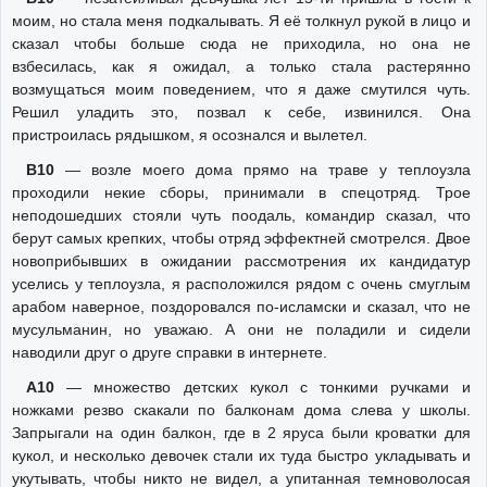
моим, но стала меня подкалывать. Я её толкнул рукой в лицо и
сказал чтобы больше сюда не приходила, но она не
взбесилась, как я ожидал, а только стала растерянно
возмущаться моим поведением, что я даже смутился чуть.
Решил уладить это, позвал к себе, извинился. Она
пристроилась рядышком, я осознался и вылетел.
В10
— возле моего дома прямо на траве у теплоузла
проходили некие сборы, принимали в спецотряд. Трое
неподошедших стояли чуть поодаль, командир сказал, что
берут самых крепких, чтобы отряд эффектней смотрелся. Двое
новоприбывших в ожидании рассмотрения их кандидатур
уселись у теплоузла, я расположился рядом с очень смуглым
арабом наверное, поздоровался по-исламски и сказал, что не
мусульманин, но уважаю. А они не поладили и сидели
наводили друг о друге справки в интернете.
А10
— множество детских кукол с тонкими ручками и
ножками резво скакали по балконам дома слева у школы.
Запрыгали на один балкон, где в 2 яруса были кроватки для
кукол, и несколько девочек стали их туда быстро укладывать и
укутывать, чтобы никто не видел, а упитанная темноволосая