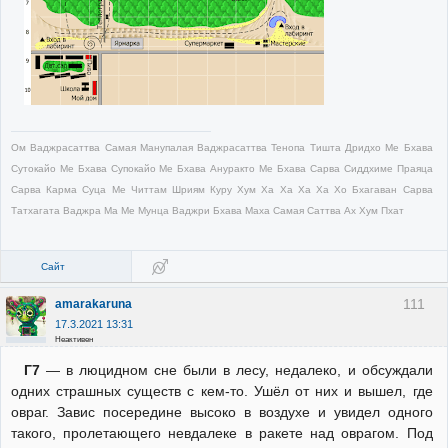
Ом Ваджрасаттва Самая Манупалая Ваджрасаттва Тенопа Тишта Дридхо Ме Бхава
Сутокайо Ме Бхава Супокайо Ме Бхава Ануракто Ме Бхава Сарва Сиддхиме Праяца
Сарва Карма Суца Ме Читтам Шриям Куру Хум Ха Ха Ха Ха Хо Бхагаван Сарва
Татхагата Ваджра Ма Ме Мунца Ваджри Бхава Маха Самая Саттва Ах Хум Пхат
Сайт
111
amarakaruna
17.3.2021 13:31
Неактивен
Г7
— в люцидном сне были в лесу, недалеко, и обсуждали
одних страшных существ с кем-то. Ушёл от них и вышел, где
овраг. Завис посередине высоко в воздухе и увидел одного
такого, пролетающего невдалеке в ракете над оврагом. Под