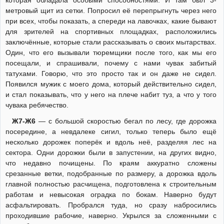
которая обладала особыми способностями. И там был 3-
метровый щит из сетки. Попросил её перепрыгнуть через него
при всех, чтобы показать, а спереди на лавочках, какие бывают
для зрителей на спортивных площадках, расположились
заключённые, которые стали рассказывать о своих мытарствах.
Один, что его вызывали тюремщики после того, как мы его
посещали, и спрашивали, почему с нами чувак забитый
татухами. Говорю, что это просто так и он даже не сидел.
Появился мужик с моего дома, который действительно сидел,
и стал показывать, что у него на плече набит туз, а что у того
чувака ребячество.
Ж7-Ж6
— с большой скоростью бегал по лесу, где дорожка
посередине, а невдалеке сигил, только теперь было ещё
несколько дорожек поперёк и вдоль неё, разделяя лес на
сектора. Одни дорожки были в запустении, на других видно,
что недавно почищены. По краям аккуратно сложены
срезанные ветки, подобранные по размеру, а дорожка вдоль
главной полностью расчищена, подготовлена к строительным
работам и невысокая оградка по бокам. Наверно будут
асфальтировать. Пробрался туда, но сразу набросились
проходившие рабочие, наверно. Укрылся за сложенными с