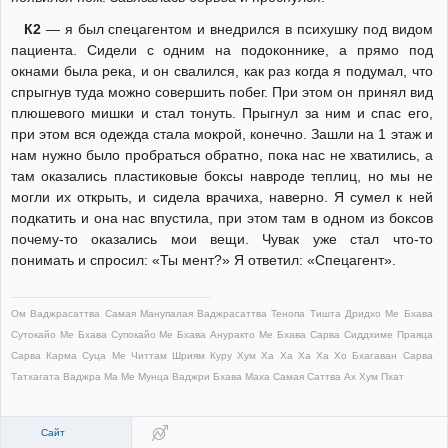
К2
— я был спецагентом и внедрился в психушку под видом
пациента. Сидели с одним на подоконнике, а прямо под
окнами была река, и он свалился, как раз когда я подумал, что
спрыгнув туда можно совершить побег. При этом он принял вид
плюшевого мишки и стал тонуть. Прыгнул за ним и спас его,
при этом вся одежда стала мокрой, конечно. Зашли на 1 этаж и
нам нужно было пробраться обратно, пока нас не хватились, а
там оказались пластиковые боксы навроде теплиц, но мы не
могли их открыть, и сидела врачиха, наверно. Я сумел к ней
подкатить и она нас впустила, при этом там в одном из боксов
почему-то оказались мои вещи. Чувак уже стал что-то
понимать и спросил: «Ты мент?» Я ответил: «Спецагент».
Ом Ваджрасаттва Самая Манупалая Ваджрасаттва Тенопа Тишта Дридхо Ме Бхава
Сутокайо Ме Бхава Супокайо Ме Бхава Ануракто Ме Бхава Сарва Сиддхиме Праяца
Сарва Карма Суца Ме Читтам Шриям Куру Хум Ха Ха Ха Ха Хо Бхагаван Сарва
Татхагата Ваджра Ма Ме Мунца Ваджри Бхава Маха Самая Саттва Ах Хум Пхат
Сайт