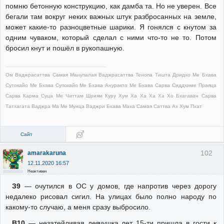
помню бетонную конструкцию, как дамба та. Но не уверен. Все
бегали там вокруг неких важных штук разбросанных на земле,
может какие-то разноцветные шарики. Я гонялся с кнутом за
одним чуваком, который сделал с ними что-то не то. Потом
бросил кнут и пошёл в рукопашную.
Ом Ваджрасаттва Самая Манупалая Ваджрасаттва Тенопа Тишта Дридхо Ме Бхава
Сутокайо Ме Бхава Супокайо Ме Бхава Ануракто Ме Бхава Сарва Сиддхиме Праяца
Сарва Карма Суца Ме Читтам Шриям Куру Хум Ха Ха Ха Ха Хо Бхагаван Сарва
Татхагата Ваджра Ма Ме Мунца Ваджри Бхава Маха Самая Саттва Ах Хум Пхат
Сайт
102
amarakaruna
12.11.2020 16:57
Неактивен
З9
— очутился в ОС у домов, где напротив через дорогу
недалеко рисовал сигил. На улицах было полно народу по
какому-то случаю, а меня сразу выбросило.
В10
— незатейливая девчушка лет 15-ти пришла в гости к