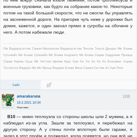
по ним вокруг сначала ехали лыжники, потом троллейбусы и
военные грузовики, как будто на собрание какое-то. Некоторые
потом на такой большой скорости, что не смогли бы управлять
на заснеженной дороге. На пригорке чуть ниже у дорожки был
домик, кажется, и один заехал прямо в сугробы на обочине у
него. А потом набежали люди.
Ом Ваджрасаттва Самая Манупалая Ваджрасаттва Тенопа Тишта Дридхо Ме Бхава
Сутокайо Ме Бхава Супокайо Ме Бхава Ануракто Ме Бхава Сарва Сиддхиме Праяца
Сарва Карма Суца Ме Читтам Шриям Куру Хум Ха Ха Ха Ха Хо Бхагаван Сарва
Татхагата Ваджра Ма Ме Мунца Ваджри Бхава Маха Самая Саттва Ах Хум Пхат
Сайт
108
amarakaruna
19.2.2021 10:34
Неактивен
В10
— мимо теплоузла со стороны школы шли 2 мужика, а я
наблюдал из-за угла. Зашли за теплоузел, я перебежал на
другую сторону. А у стены почти вплотную были гаражи, я
залез в этот проём и поджидал, когда появятся, но они всё не