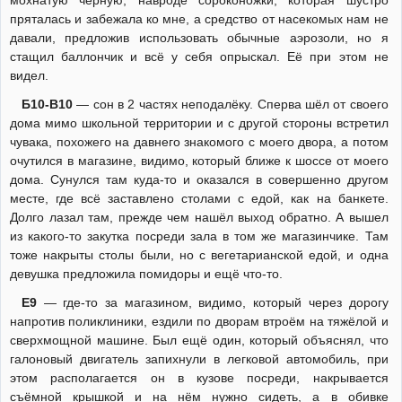
пряталась и забежала ко мне, а средство от насекомых нам не
давали, предложив использовать обычные аэрозоли, но я
стащил баллончик и всё у себя опрыскал. Её при этом не
видел.
Б10-В10
— сон в 2 частях неподалёку. Сперва шёл от своего
дома мимо школьной территории и с другой стороны встретил
чувака, похожего на давнего знакомого с моего двора, а потом
очутился в магазине, видимо, который ближе к шоссе от моего
дома. Сунулся там куда-то и оказался в совершенно другом
месте, где всё заставлено столами с едой, как на банкете.
Долго лазал там, прежде чем нашёл выход обратно. А вышел
из какого-то закутка посреди зала в том же магазинчике. Там
тоже накрыты столы были, но с вегетарианской едой, и одна
девушка предложила помидоры и ещё что-то.
Е9
— где-то за магазином, видимо, который через дорогу
напротив поликлиники, ездили по дворам втроём на тяжёлой и
сверхмощной машине. Был ещё один, который объяснял, что
галоновый двигатель запихнули в легковой автомобиль, при
этом располагается он в кузове посреди, накрывается
съёмной крышкой и на нём нужно сидеть, а в обивке