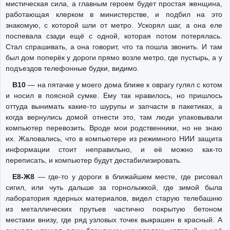
мистическая сила, а главным героем будет простая женщина,
работающая клерком в министерстве, и подбил на это
знакомую, с которой шли от метро. Ускорял шаг, а она еле
поспевала сзади ещё с одной, которая потом потерялась.
Стал спрашивать, а она говорит, что та пошла звонить. И там
был дом поперёк у дороги прямо возле метро, где пустырь, а у
подъездов телефонные будки, видимо.
В10
— на пятачке у моего дома ближе к оврагу гулял с котом
и носил в поясной сумке. Ему так нравилось, но пришлось
оттуда вынимать какие-то шурупы и запчасти в пакетиках, а
когда вернулись домой отнести это, там люди упаковывали
компьютер перевозить. Вроде мои родственники, но не знаю
их. Жаловались, что в компьютере из режимного НИИ защита
информации стоит неправильно, и её можно как-то
переписать, и компьютер будут дестабилизировать.
Е8-Ж8
— где-то у дороги в ближайшем месте, где рисовал
сигил, или чуть дальше за горнолыжкой, где зимой была
лаборатория ядерных материалов, видел старую телебашню
из металлических прутьев частично покрытую бетоном
местами внизу, где ряд узловых точек выкрашен в красный. А