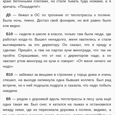
краю бетонными плитами, но стали тыкать туда ножами, а я
кричать: «Пощадите!»
Д5
— бежал в ОС по тропинке от теплотрассы к поляне.
Была ночь, темно. Достал свой фонарик, но всё равно было
еле видно.
Б10
— сидели в школе в классе, только там были люди, где
работал когда-то. Вышел ненадолго, меня хватились и стали
выговаривать за это директору. Он сказал, что я приду и
сделаю. Пришёл, а там на партах кучи винограда, что так не
пройти. Спрашиваю, что от нас с директором надо, а он
хватает ртом виноград из кучи и говорит: «От меня ничего не
надо».
В10
— забежал за вещами в строение у торца дома и очень
спешил, на выходе окликнула одна бывшая коллега. Был рад
встрече, но к ней подошла подруга и сказала, что надо побыть
наедине.
В5
— рядом с дорожкой вдоль теплотрассы в лесу шла ещё
одна такая же. Был снег, я катался на лыжах и остановился
между ними, где их пересекала дорожка к поляне, видимо, а