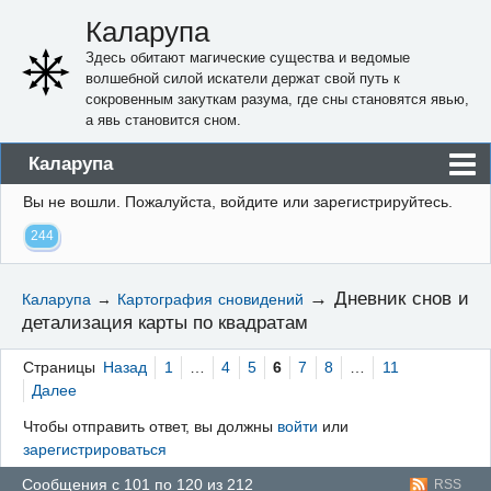
Каларупа
Здесь обитают магические существа и ведомые
волшебной силой искатели держат свой путь к
сокровенным закуткам разума, где сны становятся явью,
а явь становится сном.
Каларупа
Вы не вошли.
Пожалуйста, войдите или зарегистрируйтесь.
Блог
244
Форум
Пользователи
→
Дневник снов и
Каларупа
→
Картография сновидений
детализация карты по квадратам
Правила
Регистрация
Страницы
Назад
1
…
4
5
6
7
8
…
11
Далее
Вход
Чтобы отправить ответ, вы должны
войти
или
зарегистрироваться
Сообщения с 101 по 120 из 212
RSS