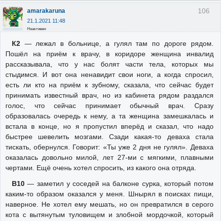
106
amarakaruna
21.1.2021 11:48
Неактивен
К2
— лежал в больнице, а гулял там по дороге рядом.
Пошёл на приём к врачу, в коридоре женщина инвалид
рассказывала, что у нас болят части тела, которых мы
стыдимся. И вот она ненавидит свои ноги, а когда спросил,
есть ли кто на приём к зубному, сказала, что сейчас будет
принимать известный врач, но из кабинета рядом раздался
голос, что сейчас принимает обычный врач. Сразу
образовалась очередь к нему, а та женщина замешкалась и
встала в конце, но я пропустил вперёд и сказал, что надо
быстрее шевелить мозгами. Сзади какая-то деваха стала
тискать, обернулся. Говорит: «Ты уже 2 дня не гулял». Деваха
оказалась довольно милой, лет 27-ми с мягкими, плавными
чертами. Ещё очень хотел спросить, из какого она отряда.
В10
— заметил у соседей на балконе сурка, который потом
каким-то образом оказался у меня. Шнырял в поисках пищи,
наверное. Не хотел ему мешать, но он превратился в серого
кота с вытянутым туловищем и злобной мордочкой, который