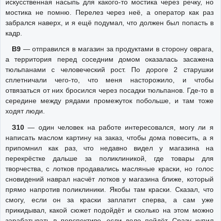
искусственная насыпь для какого-то мостика через речку, но
мостика не помню. Перелез через неё, а оператор как раз
забрался наверх, и я ещё подумал, что должен был попасть в
кадр.
В9
— отправился в магазин за продуктами в сторону оврага,
а территория перед соседним домом оказалась засажена
тюльпанами с человеческий рост. По дороге 2 старушки
сплетничали чего-то, что меня насторожило, и чтобы
отвязаться от них бросился через посадки тюльпанов. Где-то в
середине между рядами промежуток побольше, и там тоже
ходят люди.
З10
— один человек на работе интересовался, могу ли я
написать маслом картину на заказ, чтобы дома повесить, а я
припомнил как раз, что недавно видел у магазина на
перекрёстке дальше за поликлиникой, где товары для
творчества, с лотков продавались масляные краски, но голос
сновидений наврал насчёт лотков у магазина ближе, который
прямо напротив поликлиники. Якобы там краски. Сказал, что
смогу, если он за краски заплатит сперва, а сам уже
прикидывал, какой сюжет подойдёт и сколько на этом можно
зарабатывать в перспективе, если дело пойдёт. Сразу купил