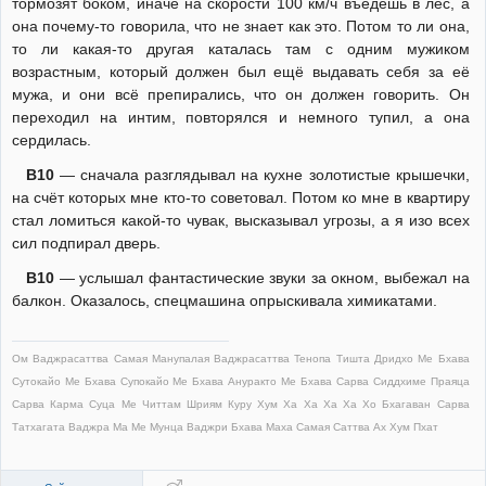
тормозят боком, иначе на скорости 100 км/ч въедешь в лес, а
она почему-то говорила, что не знает как это. Потом то ли она,
то ли какая-то другая каталась там с одним мужиком
возрастным, который должен был ещё выдавать себя за её
мужа, и они всё препирались, что он должен говорить. Он
переходил на интим, повторялся и немного тупил, а она
сердилась.
В10
— сначала разглядывал на кухне золотистые крышечки,
на счёт которых мне кто-то советовал. Потом ко мне в квартиру
стал ломиться какой-то чувак, высказывал угрозы, а я изо всех
сил подпирал дверь.
В10
— услышал фантастические звуки за окном, выбежал на
балкон. Оказалось, спецмашина опрыскивала химикатами.
Ом Ваджрасаттва Самая Манупалая Ваджрасаттва Тенопа Тишта Дридхо Ме Бхава
Сутокайо Ме Бхава Супокайо Ме Бхава Ануракто Ме Бхава Сарва Сиддхиме Праяца
Сарва Карма Суца Ме Читтам Шриям Куру Хум Ха Ха Ха Ха Хо Бхагаван Сарва
Татхагата Ваджра Ма Ме Мунца Ваджри Бхава Маха Самая Саттва Ах Хум Пхат