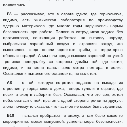
появлялись.
Е8
— рассказывал, что в овраге где-то, где горнолыжка,
видимо, есть химическая лаборатория по производству
ядерных материалов, где многие годы нарушались нормы
безопасности при работе. Половина сотрудников ходила без
противогазов, вентиляция работала на вытяжку наружу,
выбрасывая заражённый воздух и отравляя вокруг, что
выяснилось когда пошли ядовитые грибы, и территорию
обнесли оградой. А мы шли среди высоких зарослей по узкой
тропинке неподалёку со стороны дамбы той, где сигил,
видимо, и на меня напал волк метра полтора в холке.
Осознался и пытался его остановить, но вылетел.
А8
— с той, которую встретил недавно на выходе из
строения у торца своего дома, теперь гуляли в овраге, где
пески и вход в лабиринт был. Осознавал, что это сон, хотел
побаловаться с ней, прыгая с одной стороны речки на другую,
а она почему-то сказала, что частное не может быть странным.
Б10
— пытался пробраться в школу, а там было какое-то
мероприятие, может выпускной, усилены меры безопасности,