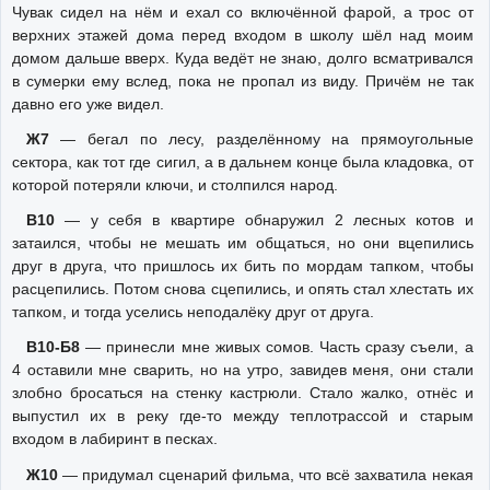
Чувак сидел на нём и ехал со включённой фарой, а трос от
верхних этажей дома перед входом в школу шёл над моим
домом дальше вверх. Куда ведёт не знаю, долго всматривался
в сумерки ему вслед, пока не пропал из виду. Причём не так
давно его уже видел.
Ж7
— бегал по лесу, разделённому на прямоугольные
сектора, как тот где сигил, а в дальнем конце была кладовка, от
которой потеряли ключи, и столпился народ.
В10
— у себя в квартире обнаружил 2 лесных котов и
затаился, чтобы не мешать им общаться, но они вцепились
друг в друга, что пришлось их бить по мордам тапком, чтобы
расцепились. Потом снова сцепились, и опять стал хлестать их
тапком, и тогда уселись неподалёку друг от друга.
В10-Б8
— принесли мне живых сомов. Часть сразу съели, а
4 оставили мне сварить, но на утро, завидев меня, они стали
злобно бросаться на стенку кастрюли. Стало жалко, отнёс и
выпустил их в реку где-то между теплотрассой и старым
входом в лабиринт в песках.
Ж10
— придумал сценарий фильма, что всё захватила некая