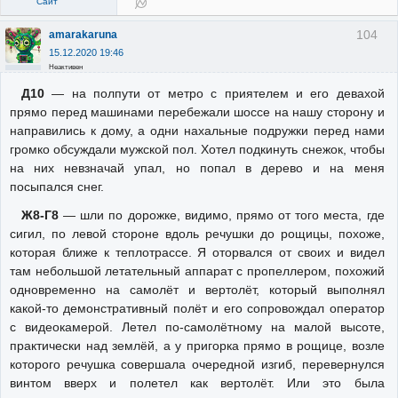
Сайт
104
amarakaruna
15.12.2020 19:46
Неактивен
Д10
— на полпути от метро с приятелем и его девахой
прямо перед машинами перебежали шоссе на нашу сторону и
направились к дому, а одни нахальные подружки перед нами
громко обсуждали мужской пол. Хотел подкинуть снежок, чтобы
на них невзначай упал, но попал в дерево и на меня
посыпался снег.
Ж8-Г8
— шли по дорожке, видимо, прямо от того места, где
сигил, по левой стороне вдоль речушки до рощицы, похоже,
которая ближе к теплотрассе. Я оторвался от своих и видел
там небольшой летательный аппарат с пропеллером, похожий
одновременно на самолёт и вертолёт, который выполнял
какой-то демонстративный полёт и его сопровождал оператор
с видеокамерой. Летел по-самолётному на малой высоте,
практически над землёй, а у пригорка прямо в рощице, возле
которого речушка совершала очередной изгиб, перевернулся
винтом вверх и полетел как вертолёт. Или это была