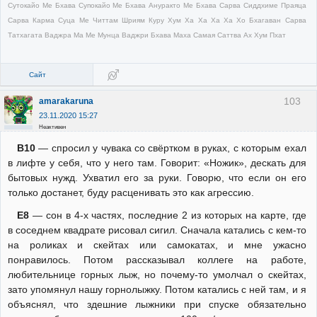
Сутокайо Ме Бхава Супокайо Ме Бхава Ануракто Ме Бхава Сарва Сиддхиме Праяца
Сарва Карма Суца Ме Читтам Шриям Куру Хум Ха Ха Ха Ха Хо Бхагаван Сарва
Татхагата Ваджра Ма Ме Мунца Ваджри Бхава Маха Самая Саттва Ах Хум Пхат
Сайт
103
amarakaruna
23.11.2020 15:27
Неактивен
В10
— спросил у чувака со свёртком в руках, с которым ехал
в лифте у себя, что у него там. Говорит: «Ножик», дескать для
бытовых нужд. Ухватил его за руки. Говорю, что если он его
только достанет, буду расценивать это как агрессию.
Е8
— сон в 4-х частях, последние 2 из которых на карте, где
в соседнем квадрате рисовал сигил. Сначала катались с кем-то
на роликах и скейтах или самокатах, и мне ужасно
понравилось. Потом рассказывал коллеге на работе,
любительнице горных лыж, но почему-то умолчал о скейтах,
зато упомянул нашу горнолыжку. Потом катались с ней там, и я
объяснял, что здешние лыжники при спуске обязательно