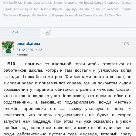
Сутокайо Ме Бхава Супокайо Ме Бхава Ануракто Ме Бхава Сарва Сиддхиме Праяца
Сарва Карма Суца Ме Читтам Шриям Куру Хум Ха Ха Ха Ха Хо Бхагаван Сарва
Татхагата Ваджра Ма Ме Мунца Ваджри Бхава Маха Самая Саттва Ах Хум Пхат
Сайт
105
amarakaruna
21.12.2020 14:43
Неактивен
Б10
— прыгнул со школьной горки чтобы отвязаться от
работников школы, которые там достали и увязались когда
выходил. Горка была метров 20 и местами почти отвесная, но
я спланировал и приземлился справа, где на покрытом льдом
возвышении у парапета обитался странный человек. Сказал,
что вот так же когда-то упал Челенджер, в котором погибли его
родственники, а выживших подкармливали вожди местных
племён, принявшие его за звезду упавшую с неба. Я
посетовал, что теперь подкармливать не будут, а скорее
запустят нам медведя. При этом мы уже оказались в узком
проёме под парапетом, наверно, и какие-то обступившие нас
люди действительно пустили туда медведя, который сразу