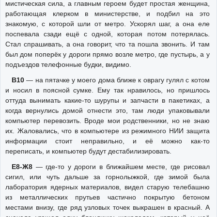
мистическая сила, а главным героем будет простая женщина,
работающая клерком в министерстве, и подбил на это
знакомую, с которой шли от метро. Ускорял шаг, а она еле
поспевала сзади ещё с одной, которая потом потерялась.
Стал спрашивать, а она говорит, что та пошла звонить. И там
был дом поперёк у дороги прямо возле метро, где пустырь, а у
подъездов телефонные будки, видимо.
В10
— на пятачке у моего дома ближе к оврагу гулял с котом
и носил в поясной сумке. Ему так нравилось, но пришлось
оттуда вынимать какие-то шурупы и запчасти в пакетиках, а
когда вернулись домой отнести это, там люди упаковывали
компьютер перевозить. Вроде мои родственники, но не знаю
их. Жаловались, что в компьютере из режимного НИИ защита
информации стоит неправильно, и её можно как-то
переписать, и компьютер будут дестабилизировать.
Е8-Ж8
— где-то у дороги в ближайшем месте, где рисовал
сигил, или чуть дальше за горнолыжкой, где зимой была
лаборатория ядерных материалов, видел старую телебашню
из металлических прутьев частично покрытую бетоном
местами внизу, где ряд узловых точек выкрашен в красный. А