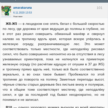
101
amarakaruna
6.11.2020 13:53
Неактивен
Ж8-Ж5
— в люцидном сне опять бегал с большой скоростью
по лесу, где дорожка от края ведущая до поляны в глубине, но
в этот раз решил совершить обманный манёвр и свернул
налево на тропинку вдоль края, которая вскоре упёрлась в
железную ограду, разграничивающую лес. Это может
соответствовать только местности, где неподалёку рисовал
сигил, что было совершенно непонятно из-за отсутствия в лесу
узнаваемых ориентиров, пока не наткнулся на приметную
железную ограду (по расчётам идущую от опушки в З7 до Ж5)
и тропинку прямо вдоль неё, только всё было соответственно
зеркально, а во снах такое бывает. Пробежался по этой
тропинке до поворота на поляну. Заметные перепады высот,
чёрные стволы старых деревьев без листьев внизу и полумрак,
что в общем тоже соответствует местечку, где неподалёку
сигил, и где за последний год бывал неоднократно, но не
понимал и не записал.
В10
— одного здорового мужика выгнали из моей квартиры