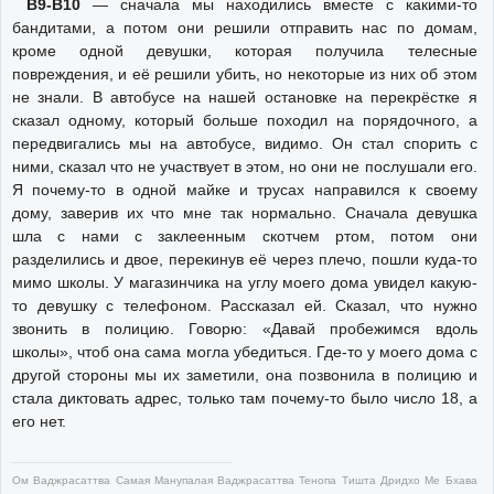
В9-В10
— сначала мы находились вместе с какими-то
бандитами, а потом они решили отправить нас по домам,
кроме одной девушки, которая получила телесные
повреждения, и её решили убить, но некоторые из них об этом
не знали. В автобусе на нашей остановке на перекрёстке я
сказал одному, который больше походил на порядочного, а
передвигались мы на автобусе, видимо. Он стал спорить с
ними, сказал что не участвует в этом, но они не послушали его.
Я почему-то в одной майке и трусах направился к своему
дому, заверив их что мне так нормально. Сначала девушка
шла с нами с заклеенным скотчем ртом, потом они
разделились и двое, перекинув её через плечо, пошли куда-то
мимо школы. У магазинчика на углу моего дома увидел какую-
то девушку с телефоном. Рассказал ей. Сказал, что нужно
звонить в полицию. Говорю: «Давай пробежимся вдоль
школы», чтоб она сама могла убедиться. Где-то у моего дома с
другой стороны мы их заметили, она позвонила в полицию и
стала диктовать адрес, только там почему-то было число 18, а
его нет.
Ом Ваджрасаттва Самая Манупалая Ваджрасаттва Тенопа Тишта Дридхо Ме Бхава