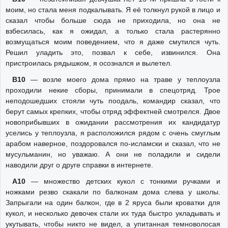
моим, но стала меня подкалывать. Я её толкнул рукой в лицо и
сказал чтобы больше сюда не приходила, но она не
взбесилась, как я ожидал, а только стала растерянно
возмущаться моим поведением, что я даже смутился чуть.
Решил уладить это, позвал к себе, извинился. Она
пристроилась рядышком, я осознался и вылетел.
В10
— возле моего дома прямо на траве у теплоузла
проходили некие сборы, принимали в спецотряд. Трое
неподошедших стояли чуть поодаль, командир сказал, что
берут самых крепких, чтобы отряд эффектней смотрелся. Двое
новоприбывших в ожидании рассмотрения их кандидатур
уселись у теплоузла, я расположился рядом с очень смуглым
арабом наверное, поздоровался по-исламски и сказал, что не
мусульманин, но уважаю. А они не поладили и сидели
наводили друг о друге справки в интернете.
А10
— множество детских кукол с тонкими ручками и
ножками резво скакали по балконам дома слева у школы.
Запрыгали на один балкон, где в 2 яруса были кроватки для
кукол, и несколько девочек стали их туда быстро укладывать и
укутывать, чтобы никто не видел, а упитанная темноволосая