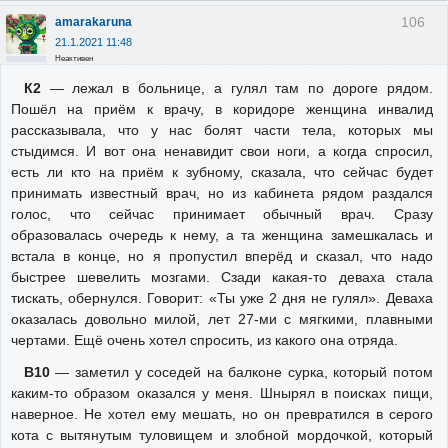
106
amarakaruna
21.1.2021 11:48
Неактивен
К2
— лежал в больнице, а гулял там по дороге рядом.
Пошёл на приём к врачу, в коридоре женщина инвалид
рассказывала, что у нас болят части тела, которых мы
стыдимся. И вот она ненавидит свои ноги, а когда спросил,
есть ли кто на приём к зубному, сказала, что сейчас будет
принимать известный врач, но из кабинета рядом раздался
голос, что сейчас принимает обычный врач. Сразу
образовалась очередь к нему, а та женщина замешкалась и
встала в конце, но я пропустил вперёд и сказал, что надо
быстрее шевелить мозгами. Сзади какая-то деваха стала
тискать, обернулся. Говорит: «Ты уже 2 дня не гулял». Деваха
оказалась довольно милой, лет 27-ми с мягкими, плавными
чертами. Ещё очень хотел спросить, из какого она отряда.
В10
— заметил у соседей на балконе сурка, который потом
каким-то образом оказался у меня. Шнырял в поисках пищи,
наверное. Не хотел ему мешать, но он превратился в серого
кота с вытянутым туловищем и злобной мордочкой, который