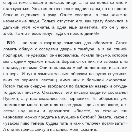
сперва тоже сновал в поисках пищи, а потом полез ко мне и
стал кусаться. Ухватил его за шею и задние лапы, но он просто
бешено вцепился в руку. Отнёс соседям, а там какие-то
незнакомые люди. Только отпустил его, как сразу бросился в
дальний угол комнаты, а одна ещё заметила, что он у них
злой. На что я воскликнул: «Да он просто дикий!»
В10
— ко мне в квартиру ломились два обормота. Стали
ломать общую с соседями дверь в тамбуре, а я её спиной
подпирал. Не удержал, они ворвались. Искали письмо, которое
мы с одним чуваком писали. Вырвался от них, но выбежать из
подъезда не смог. Они гонялись за мной по лестнице и загнали
на верх. И тут я замечательным образом на руках спустился
вниз по перилам лестниц мимо них с большой скоростью.
Потом так же снаружи взобрался по балконам наверх и откуда-
то достал письмо. Оказалось, это письмо когда-то составлял
Пушкин, а у нас оказались его черновики. Те обормоты уже
тормошили моего приятеля возле дома, где летнее кафе, а я
летал над ними и дразнился: «Знаете, за сколько эти
черновики можно продать на аукционе Сотбис? Знаете, какое с
чуваком пиво теперь будем пить и каких тёлочек потягивать?»
А они метались снизу и пытались меня схватить.