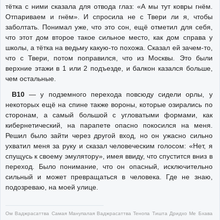
тётка с ними сказала для отвода глаз: «А мы тут ковры гнём.
Отпариваем и гнём». И спросила не с Твери ли я, чтобы
заболтать. Понимал уже, что это сон, ещё отметил для себя,
что этот дом второе такое сильное место, как дом справа у
школы, а тётка на ведьму какую-то похожа. Сказал ей зачем-то,
что с Твери, потом поправился, что из Москвы. Это были
верхние этажи в 1 или 2 подъезде, и балкон казался больше,
чем остальные.
В10
— у подземного перехода повсюду сидели орлы, у
некоторых ещё на спине также вороны, которые озирались по
сторонам, а самый большой с угловатыми формами, как
кибернетический, на парапете опасно покосился на меня.
Решил было зайти через другой вход, но он ужасно сильно
ухватил меня за руку и сказал человеческим голосом: «Нет, я
спущусь к своему эмулятору», имея ввиду, что спустится вниз в
переход. Было понимание, что он опасный, исключительно
сильный и может превращаться в человека. Где не знаю,
подозреваю, на моей улице.
Ом Ваджрасаттва Самая Манупалая Ваджрасаттва Тенопа Тишта Дридхо Ме Бхава