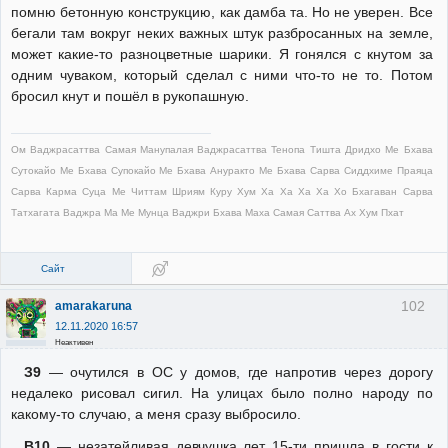
помню бетонную конструкцию, как дамба та. Но не уверен. Все
бегали там вокруг неких важных штук разбросанных на земле,
может какие-то разноцветные шарики. Я гонялся с кнутом за
одним чуваком, который сделал с ними что-то не то. Потом
бросил кнут и пошёл в рукопашную.
Ом Ваджрасаттва Самая Манупалая Ваджрасаттва Тенопа Тишта Дридхо Ме Бхава
Сутокайо Ме Бхава Супокайо Ме Бхава Ануракто Ме Бхава Сарва Сиддхиме Праяца
Сарва Карма Суца Ме Читтам Шриям Куру Хум Ха Ха Ха Ха Хо Бхагаван Сарва
Татхагата Ваджра Ма Ме Мунца Ваджри Бхава Маха Самая Саттва Ах Хум Пхат
Сайт
102
amarakaruna
12.11.2020 16:57
Неактивен
З9
— очутился в ОС у домов, где напротив через дорогу
недалеко рисовал сигил. На улицах было полно народу по
какому-то случаю, а меня сразу выбросило.
В10
— незатейливая девчушка лет 15-ти пришла в гости к