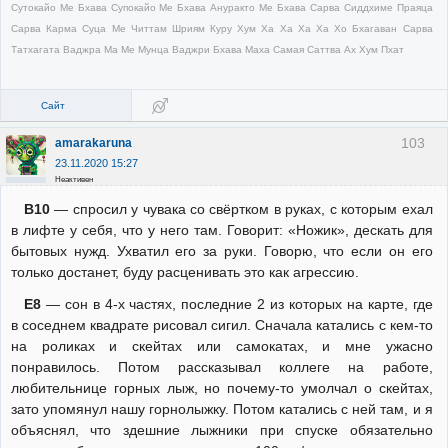
Сутокайо Ме Бхава Супокайо Ме Бхава Ануракто Ме Бхава Сарва Сиддхиме Праяца
Сарва Карма Суца Ме Читтам Шриям Куру Хум Ха Ха Ха Ха Хо Бхагаван Сарва
Татхагата Ваджра Ма Ме Мунца Ваджри Бхава Маха Самая Саттва Ах Хум Пхат
Сайт
103
amarakaruna
23.11.2020 15:27
Неактивен
В10
— спросил у чувака со свёртком в руках, с которым ехал
в лифте у себя, что у него там. Говорит: «Ножик», дескать для
бытовых нужд. Ухватил его за руки. Говорю, что если он его
только достанет, буду расценивать это как агрессию.
Е8
— сон в 4-х частях, последние 2 из которых на карте, где
в соседнем квадрате рисовал сигил. Сначала катались с кем-то
на роликах и скейтах или самокатах, и мне ужасно
понравилось. Потом рассказывал коллеге на работе,
любительнице горных лыж, но почему-то умолчал о скейтах,
зато упомянул нашу горнолыжку. Потом катались с ней там, и я
объяснял, что здешние лыжники при спуске обязательно