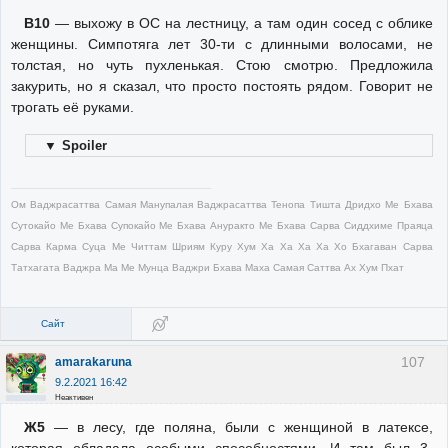
В10
— выхожу в ОС на лестницу, а там один сосед с облике
женщины. Симпотяга лет 30-ти с длинными волосами, не
толстая, но чуть пухленькая. Стою смотрю. Предложила
закурить, но я сказал, что просто постоять рядом. Говорит не
трогать её руками.
▼
Spoiler
Ом Ваджрасаттва Самая Манупалая Ваджрасаттва Тенопа Тишта Дридхо Ме Бхава
Сутокайо Ме Бхава Супокайо Ме Бхава Ануракто Ме Бхава Сарва Сиддхиме Праяца
Сарва Карма Суца Ме Читтам Шриям Куру Хум Ха Ха Ха Ха Хо Бхагаван Сарва
Татхагата Ваджра Ма Ме Мунца Ваджри Бхава Маха Самая Саттва Ах Хум Пхат
Сайт
107
amarakaruna
9.2.2021 16:42
Неактивен
Ж5
— в лесу, где поляна, были с женщиной в латексе,