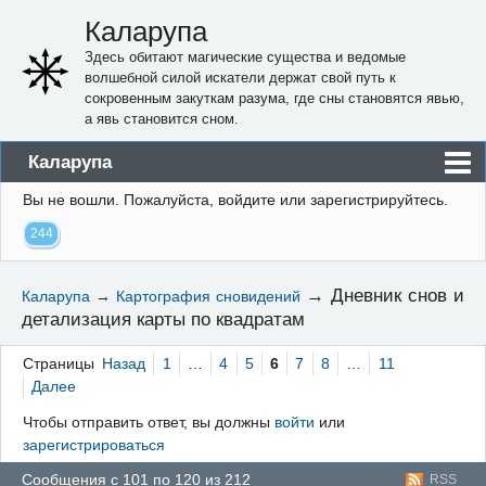
Каларупа
Здесь обитают магические существа и ведомые
волшебной силой искатели держат свой путь к
сокровенным закуткам разума, где сны становятся явью,
а явь становится сном.
Каларупа
Вы не вошли.
Пожалуйста, войдите или зарегистрируйтесь.
Блог
244
Форум
Пользователи
→
Дневник снов и
Каларупа
→
Картография сновидений
детализация карты по квадратам
Правила
Регистрация
Страницы
Назад
1
…
4
5
6
7
8
…
11
Далее
Вход
Чтобы отправить ответ, вы должны
войти
или
зарегистрироваться
Сообщения с 101 по 120 из 212
RSS