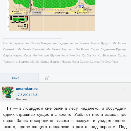
Ом Ваджрасаттва Самая Манупалая Ваджрасаттва Тенопа Тишта Дридхо Ме Бхава
Сутокайо Ме Бхава Супокайо Ме Бхава Ануракто Ме Бхава Сарва Сиддхиме Праяца
Сарва Карма Суца Ме Читтам Шриям Куру Хум Ха Ха Ха Ха Хо Бхагаван Сарва
Татхагата Ваджра Ма Ме Мунца Ваджри Бхава Маха Самая Саттва Ах Хум Пхат
Сайт
111
amarakaruna
17.3.2021 13:31
Неактивен
Г7
— в люцидном сне были в лесу, недалеко, и обсуждали
одних страшных существ с кем-то. Ушёл от них и вышел, где
овраг. Завис посередине высоко в воздухе и увидел одного
такого, пролетающего невдалеке в ракете над оврагом. Под