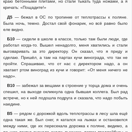
краю бетонными плитами, но стали тыкать туда ножами, а я
кричать: «Пощадите!»
Д5
— бежал в ОС по тропинке от теплотрассы к поляне.
Была ночь, темно. Достал свой фонарик, но всё равно было
еле видно.
Б10
— сидели в школе в классе, только там были люди, где
работал когда-то. Вышел ненадолго, меня хватились и стали
выговаривать за это директору. Он сказал, что я приду и
сделаю. Пришёл, а там на партах кучи винограда, что так не
пройти. Спрашиваю, что от нас с директором надо, а он
хватает ртом виноград из кучи и говорит: «От меня ничего не
надо».
В10
— забежал за вещами в строение у торца дома и очень
спешил, на выходе окликнула одна бывшая коллега. Был рад
встрече, но к ней подошла подруга и сказала, что надо побыть
наедине.
В5
— рядом с дорожкой вдоль теплотрассы в лесу шла ещё
одна такая же. Был снег, я катался на лыжах и остановился
между ними, где их пересекала дорожка к поляне, видимо, а