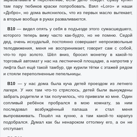
там пару тюбиков краски попробовать. Взял «Loro» и наши
«Добро», но дома выяснилось, что из первых масло вытекает,
а вторые вообще в руках разваливаются.
В10
— видел опять у себя в подъезде этого сумасшедшего,
которого теперь вижу часто как-будто, но не помню. Седой
дед, очень исхудалый, постоянно совершает непроизвольные
телодвижения, меня не воспринимает, говорит сам с собой,
что-то про золото. Шёл вниз, бросил монетку в какой-то
торговый автомат у нас на лестничной площадке, а напротив у
лифта был ещё такой тамбур, где курили тётки с этажей рядом
и стояли переполненные пепельницы.
В10
— у нас дома была куча детей проездом из летнего
лагеря. У них там что-то стряслось, детей были вынуждены
забрать родители и так получилось, что привезли ко мне. Один
сопливый ребёнок пробрался в мою комнату, за ним
последовал возбуждённый папаша и стал меня
выпроваживать. Пошёл на кухню, а там какой-то карапуз
подобрался. Думал как бы ненароком оттолкну его, а он не
отступает.