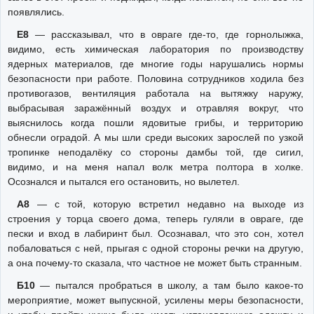
появлялись.
Е8
— рассказывал, что в овраге где-то, где горнолыжка,
видимо, есть химическая лаборатория по производству
ядерных материалов, где многие годы нарушались нормы
безопасности при работе. Половина сотрудников ходила без
противогазов, вентиляция работала на вытяжку наружу,
выбрасывая заражённый воздух и отравляя вокруг, что
выяснилось когда пошли ядовитые грибы, и территорию
обнесли оградой. А мы шли среди высоких зарослей по узкой
тропинке неподалёку со стороны дамбы той, где сигил,
видимо, и на меня напал волк метра полтора в холке.
Осознался и пытался его остановить, но вылетел.
А8
— с той, которую встретил недавно на выходе из
строения у торца своего дома, теперь гуляли в овраге, где
пески и вход в лабиринт был. Осознавал, что это сон, хотел
побаловаться с ней, прыгая с одной стороны речки на другую,
а она почему-то сказала, что частное не может быть странным.
Б10
— пытался пробраться в школу, а там было какое-то
мероприятие, может выпускной, усилены меры безопасности,