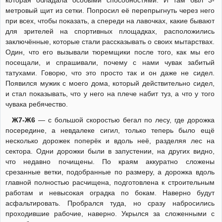
которая обладала особыми способностями. И там был 3-
метровый щит из сетки. Попросил её перепрыгнуть через него
при всех, чтобы показать, а спереди на лавочках, какие бывают
для зрителей на спортивных площадках, расположились
заключённые, которые стали рассказывать о своих мытарствах.
Один, что его вызывали тюремщики после того, как мы его
посещали, и спрашивали, почему с нами чувак забитый
татухами. Говорю, что это просто так и он даже не сидел.
Появился мужик с моего дома, который действительно сидел,
и стал показывать, что у него на плече набит туз, а что у того
чувака ребячество.
Ж7-Ж6
— с большой скоростью бегал по лесу, где дорожка
посередине, а невдалеке сигил, только теперь было ещё
несколько дорожек поперёк и вдоль неё, разделяя лес на
сектора. Одни дорожки были в запустении, на других видно,
что недавно почищены. По краям аккуратно сложены
срезанные ветки, подобранные по размеру, а дорожка вдоль
главной полностью расчищена, подготовлена к строительным
работам и невысокая оградка по бокам. Наверно будут
асфальтировать. Пробрался туда, но сразу набросились
проходившие рабочие, наверно. Укрылся за сложенными с