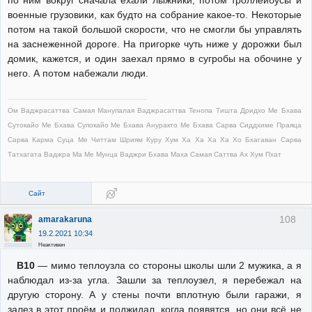
по ним вокруг сначала ехали лыжники, потом троллейбусы и
военные грузовики, как будто на собрание какое-то. Некоторые
потом на такой большой скорости, что не смогли бы управлять
на заснеженной дороге. На пригорке чуть ниже у дорожки был
домик, кажется, и один заехал прямо в сугробы на обочине у
него. А потом набежали люди.
Ом Ваджрасаттва Самая Манупалая Ваджрасаттва Тенопа Тишта Дридхо Ме Бхава
Сутокайо Ме Бхава Супокайо Ме Бхава Ануракто Ме Бхава Сарва Сиддхиме Праяца
Сарва Карма Суца Ме Читтам Шриям Куру Хум Ха Ха Ха Ха Хо Бхагаван Сарва
Татхагата Ваджра Ма Ме Мунца Ваджри Бхава Маха Самая Саттва Ах Хум Пхат
Сайт
108
amarakaruna
19.2.2021 10:34
Неактивен
В10
— мимо теплоузла со стороны школы шли 2 мужика, а я
наблюдал из-за угла. Зашли за теплоузел, я перебежал на
другую сторону. А у стены почти вплотную были гаражи, я
залез в этот проём и поджидал, когда появятся, но они всё не