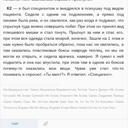
К2
— я был спецагентом и внедрился в психушку под видом
пациента. Сидели с одним на подоконнике, а прямо под
окнами была река, и он свалился, как раз когда я подумал, что
спрыгнув туда можно совершить побег. При этом он принял вид
плюшевого мишки и стал тонуть. Прыгнул за ним и спас его,
при этом вся одежда стала мокрой, конечно. Зашли на 1 этаж и
нам нужно было пробраться обратно, пока нас не хватились, а
там оказались пластиковые боксы навроде теплиц, но мы не
могли их открыть, и сидела врачиха, наверно. Я сумел к ней
подкатить и она нас впустила, при этом там в одном из боксов
почему-то оказались мои вещи. Чувак уже стал что-то
понимать и спросил: «Ты мент?» Я ответил: «Спецагент».
Ом Ваджрасаттва Самая Манупалая Ваджрасаттва Тенопа Тишта Дридхо Ме Бхава
Сутокайо Ме Бхава Супокайо Ме Бхава Ануракто Ме Бхава Сарва Сиддхиме Праяца
Сарва Карма Суца Ме Читтам Шриям Куру Хум Ха Ха Ха Ха Хо Бхагаван Сарва
Татхагата Ваджра Ма Ме Мунца Ваджри Бхава Маха Самая Саттва Ах Хум Пхат
Сайт