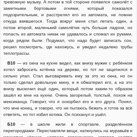
тревожную музыку. А потом в той стороне появился самолёт с
заметными бортовыми огнями, который показался
подозрительным, и расстрелял его из автомата, не помню
откуда взявшегося. Тогда вокруг меня стал летать один, а
потом второй, маленький самолётик чуть больше ладони, но
попасть из автомата никак не удавалось и сломал их руками,
когда рядом были. Подумал, что надо будет записать сон,
решил посмотреть, где нахожусь, и увидел недалеко трубы
теплотрассы.
В10
— из окна на кухне видел, как внизу мужик с ребёнком
хотел забросить котёнка на дерево, но тот не зацепился и
сильно упал. Стал выговаривать ему за это из окна, но он
только сделал довольную мину, и я обматерил его, а на это
внизу выскочил ещё один, который потом каким-то образом
зашёл ко мне на кухню. Очень загорелый, толстый, похож на
мексиканца. Говорит, что я оскорбил его и его друга. Понял,
что мне конец, и говорю, что не пытаюсь бежать и готов за всё
ответить, но тот избил котика. Он психанул и ушёл.
Б10
— в школе жили в спортзале, разделённом
перегородками. Переставляли вещи, наткнулись на муравьёв и
мохнатую чёрную, навроде сороконожки, которая шустро