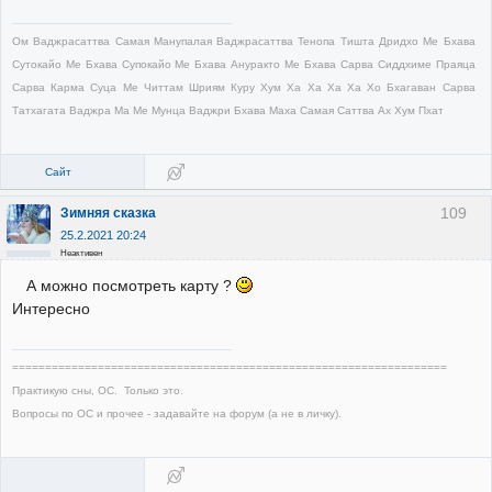
Ом Ваджрасаттва Самая Манупалая Ваджрасаттва Тенопа Тишта Дридхо Ме Бхава
Сутокайо Ме Бхава Супокайо Ме Бхава Ануракто Ме Бхава Сарва Сиддхиме Праяца
Сарва Карма Суца Ме Читтам Шриям Куру Хум Ха Ха Ха Ха Хо Бхагаван Сарва
Татхагата Ваджра Ма Ме Мунца Ваджри Бхава Маха Самая Саттва Ах Хум Пхат
Сайт
109
Зимняя сказка
25.2.2021 20:24
Неактивен
А можно посмотреть карту ?
Интересно
==================================================================
Практикую сны, ОС. Только это.
Вопросы по ОС и прочее - задавайте на форум (а не в личку).