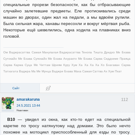
специальные прорези безопасности, как бы отбрасывающие
случайно залетевшие предметы. Еле протискивались среди
машин во дворах, один жал на педали, а мы вдвоём рулили.
Была сильная жара, канавы пересохли и вокруг мёртвая рыба.
Некоторые ещё шевелились, одна ходила на плавниках вниз
головой.
Ом Ваджрасаттва Самая Манупалая Ваджрасаттва Тенопа Тишта Дридхо Ме Бхава
Сутокайо Ме Бхава Супокайо Ме Бхава Ануракто Ме Бхава Сарва Сиддхиме Праяца
Сарва Карма Суца Ме Читтам Шриям Куру Хум Ха Ха Ха Ха Хо Бхагаван Сарва
Татхагата Ваджра Ма Ме Мунца Ваджри Бхава Маха Самая Саттва Ах Хум Пхат
Сайт
112
amarakaruna
24.5.2021 13:44
Неактивен
В10
— увидел из окна, как кто-то едет на специальной
каретке по тросу натянутому над домами. Это было нечто
похожее на мотоцикл приспособленный для езды по тросу.