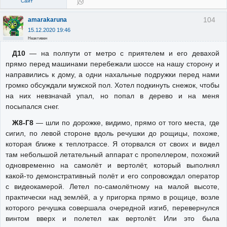
Сайт
104
amarakaruna
15.12.2020 19:46
Неактивен
Д10
— на полпути от метро с приятелем и его девахой
прямо перед машинами перебежали шоссе на нашу сторону и
направились к дому, а одни нахальные подружки перед нами
громко обсуждали мужской пол. Хотел подкинуть снежок, чтобы
на них невзначай упал, но попал в дерево и на меня
посыпался снег.
Ж8-Г8
— шли по дорожке, видимо, прямо от того места, где
сигил, по левой стороне вдоль речушки до рощицы, похоже,
которая ближе к теплотрассе. Я оторвался от своих и видел
там небольшой летательный аппарат с пропеллером, похожий
одновременно на самолёт и вертолёт, который выполнял
какой-то демонстративный полёт и его сопровождал оператор
с видеокамерой. Летел по-самолётному на малой высоте,
практически над землёй, а у пригорка прямо в рощице, возле
которого речушка совершала очередной изгиб, перевернулся
винтом вверх и полетел как вертолёт. Или это была