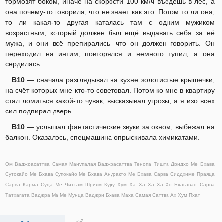
тормозят боком, иначе на скорости 100 км/ч въедешь в лес, а
она почему-то говорила, что не знает как это. Потом то ли она,
то ли какая-то другая каталась там с одним мужиком
возрастным, который должен был ещё выдавать себя за её
мужа, и они всё препирались, что он должен говорить. Он
переходил на интим, повторялся и немного тупил, а она
сердилась.
В10
— сначала разглядывал на кухне золотистые крышечки,
на счёт которых мне кто-то советовал. Потом ко мне в квартиру
стал ломиться какой-то чувак, высказывал угрозы, а я изо всех
сил подпирал дверь.
В10
— услышал фантастические звуки за окном, выбежал на
балкон. Оказалось, спецмашина опрыскивала химикатами.
Ом Ваджрасаттва Самая Манупалая Ваджрасаттва Тенопа Тишта Дридхо Ме Бхава
Сутокайо Ме Бхава Супокайо Ме Бхава Ануракто Ме Бхава Сарва Сиддхиме Праяца
Сарва Карма Суца Ме Читтам Шриям Куру Хум Ха Ха Ха Ха Хо Бхагаван Сарва
Татхагата Ваджра Ма Ме Мунца Ваджри Бхава Маха Самая Саттва Ах Хум Пхат