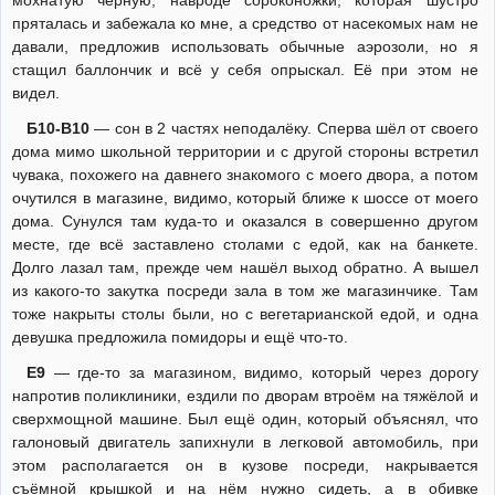
пряталась и забежала ко мне, а средство от насекомых нам не
давали, предложив использовать обычные аэрозоли, но я
стащил баллончик и всё у себя опрыскал. Её при этом не
видел.
Б10-В10
— сон в 2 частях неподалёку. Сперва шёл от своего
дома мимо школьной территории и с другой стороны встретил
чувака, похожего на давнего знакомого с моего двора, а потом
очутился в магазине, видимо, который ближе к шоссе от моего
дома. Сунулся там куда-то и оказался в совершенно другом
месте, где всё заставлено столами с едой, как на банкете.
Долго лазал там, прежде чем нашёл выход обратно. А вышел
из какого-то закутка посреди зала в том же магазинчике. Там
тоже накрыты столы были, но с вегетарианской едой, и одна
девушка предложила помидоры и ещё что-то.
Е9
— где-то за магазином, видимо, который через дорогу
напротив поликлиники, ездили по дворам втроём на тяжёлой и
сверхмощной машине. Был ещё один, который объяснял, что
галоновый двигатель запихнули в легковой автомобиль, при
этом располагается он в кузове посреди, накрывается
съёмной крышкой и на нём нужно сидеть, а в обивке