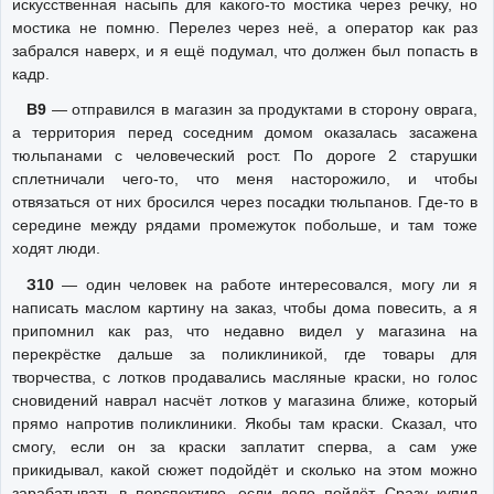
искусственная насыпь для какого-то мостика через речку, но
мостика не помню. Перелез через неё, а оператор как раз
забрался наверх, и я ещё подумал, что должен был попасть в
кадр.
В9
— отправился в магазин за продуктами в сторону оврага,
а территория перед соседним домом оказалась засажена
тюльпанами с человеческий рост. По дороге 2 старушки
сплетничали чего-то, что меня насторожило, и чтобы
отвязаться от них бросился через посадки тюльпанов. Где-то в
середине между рядами промежуток побольше, и там тоже
ходят люди.
З10
— один человек на работе интересовался, могу ли я
написать маслом картину на заказ, чтобы дома повесить, а я
припомнил как раз, что недавно видел у магазина на
перекрёстке дальше за поликлиникой, где товары для
творчества, с лотков продавались масляные краски, но голос
сновидений наврал насчёт лотков у магазина ближе, который
прямо напротив поликлиники. Якобы там краски. Сказал, что
смогу, если он за краски заплатит сперва, а сам уже
прикидывал, какой сюжет подойдёт и сколько на этом можно
зарабатывать в перспективе, если дело пойдёт. Сразу купил