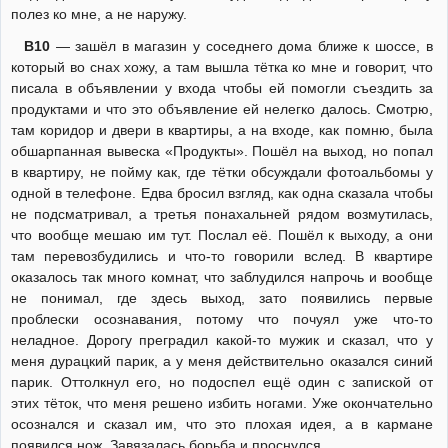
полез ко мне, а не наружу.
В10
— зашёл в магазин у соседнего дома ближе к шоссе, в
который во снах хожу, а там вышла тётка ко мне и говорит, что
писала в объявлении у входа чтобы ей помогли съездить за
продуктами и что это объявление ей нелегко далось. Смотрю,
там коридор и двери в квартиры, а на входе, как помню, была
обшарпанная вывеска «Продукты». Пошёл на выход, но попал
в квартиру, не пойму как, где тётки обсуждали фотоальбомы у
одной в телефоне. Едва бросил взгляд, как одна сказала чтобы
не подсматривал, а третья понахальней рядом возмутилась,
что вообще мешаю им тут. Послал её. Пошёл к выходу, а они
там перевозбудились и что-то говорили вслед. В квартире
оказалось так много комнат, что заблудился напрочь и вообще
не понимал, где здесь выход, зато появились первые
проблески осознавания, потому что почуял уже что-то
неладное. Дорогу преградил какой-то мужик и сказал, что у
меня дурацкий парик, а у меня действительно оказался синий
парик. Оттолкнул его, но подоспел ещё один с запиской от
этих тёток, что меня решено избить ногами. Уже окончательно
осознался и сказал им, что это плохая идея, а в кармане
появился нож. Завязалась борьба и проснулся.