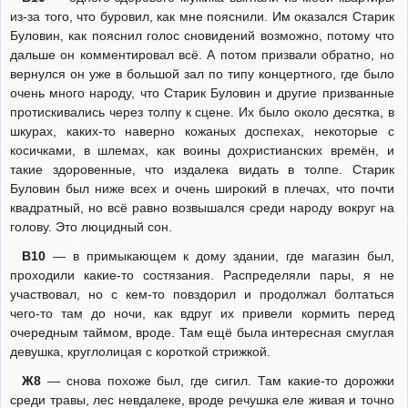
из-за того, что буровил, как мне пояснили. Им оказался Старик
Буловин, как пояснил голос сновидений возможно, потому что
дальше он комментировал всё. А потом призвали обратно, но
вернулся он уже в большой зал по типу концертного, где было
очень много народу, что Старик Буловин и другие призванные
протискивались через толпу к сцене. Их было около десятка, в
шкурах, каких-то наверно кожаных доспехах, некоторые с
косичками, в шлемах, как воины дохристианских времён, и
такие здоровенные, что издалека видать в толпе. Старик
Буловин был ниже всех и очень широкий в плечах, что почти
квадратный, но всё равно возвышался среди народу вокруг на
голову. Это люцидный сон.
В10
— в примыкающем к дому здании, где магазин был,
проходили какие-то состязания. Распределяли пары, я не
участвовал, но с кем-то повздорил и продолжал болтаться
чего-то там до ночи, как вдруг их привели кормить перед
очередным таймом, вроде. Там ещё была интересная смуглая
девушка, круглолицая с короткой стрижкой.
Ж8
— снова похоже был, где сигил. Там какие-то дорожки
среди травы, лес невдалеке, вроде речушка еле живая и точно