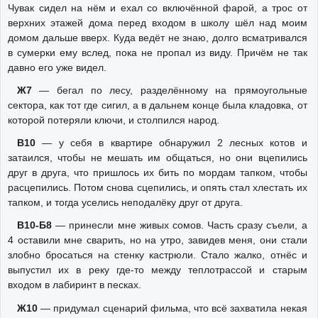
Чувак сидел на нём и ехал со включённой фарой, а трос от
верхних этажей дома перед входом в школу шёл над моим
домом дальше вверх. Куда ведёт не знаю, долго всматривался
в сумерки ему вслед, пока не пропал из виду. Причём не так
давно его уже видел.
Ж7
— бегал по лесу, разделённому на прямоугольные
сектора, как тот где сигил, а в дальнем конце была кладовка, от
которой потеряли ключи, и столпился народ.
В10
— у себя в квартире обнаружил 2 лесных котов и
затаился, чтобы не мешать им общаться, но они вцепились
друг в друга, что пришлось их бить по мордам тапком, чтобы
расцепились. Потом снова сцепились, и опять стал хлестать их
тапком, и тогда уселись неподалёку друг от друга.
В10-Б8
— принесли мне живых сомов. Часть сразу съели, а
4 оставили мне сварить, но на утро, завидев меня, они стали
злобно бросаться на стенку кастрюли. Стало жалко, отнёс и
выпустил их в реку где-то между теплотрассой и старым
входом в лабиринт в песках.
Ж10
— придумал сценарий фильма, что всё захватила некая