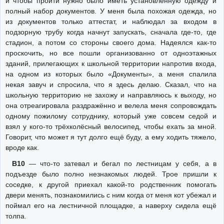
и чтобы пройти нужно было иметь установленную одежду и
полный набор документов. У меня была похожая одежда, но
из документов только аттестат, и наблюдал за входом в
подзорную трубу когда начнут запускать, сначала где-то, где
стадион, а потом со стороны своего дома. Надеялся как-то
проскочить, но все пошли организованно от одноэтажных
зданий, прилегающих к школьной территории напротив входа,
на одном из которых было «Документы», а меня спалила
некая завуч и спросила, что я здесь делаю. Сказал, что на
школьную территорию не захожу и направляюсь к выходу, но
она отреагировала раздражённо и велела меня сопровождать
одному пожилому сотруднику, который уже совсем седой и
взял у кого-то трёхколёсный велосипед, чтобы ехать за мной.
Говорит, что может я тут долго ещё буду, а ему ходить тяжело,
вроде как.
В10
— что-то затевал и бегал по лестницам у себя, а в
подъезде было полно незнакомых людей. Трое пришли к
соседке, к другой приехал какой-то родственник помогать
двери менять, познакомились с ним когда от меня кот убежал и
поймал его на лестничной площадке, а наверху сидела ещё
толпа.