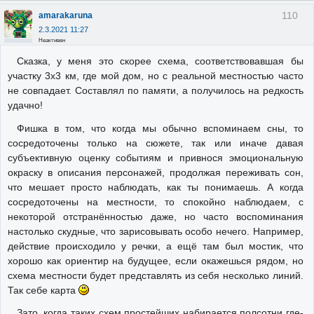
110
amarakaruna
2.3.2021 11:27
Неактивен
Сказка, у меня это скорее схема, соответствовавшая бы
участку 3x3 км, где мой дом, но с реальной местностью часто
не совпадает. Составлял по памяти, а получилось на редкость
удачно!
Фишка в том, что когда мы обычно вспоминаем сны, то
сосредоточены только на сюжете, так или иначе давая
субъективную оценку событиям и привнося эмоциональную
окраску в описания персонажей, продолжая переживать сон,
что мешает просто наблюдать, как ты понимаешь. А когда
сосредоточены на местности, то спокойно наблюдаем, с
некоторой отстранённостью даже, но часто воспоминания
настолько скудные, что зарисовывать особо нечего. Например,
действие происходило у речки, а ещё там был мостик, что
хорошо как ориентир на будущее, если окажешься рядом, но
схема местности будет представлять из себя несколько линий.
Так себе карта
Зато, когда таких схем простейших набирается полсотни где-