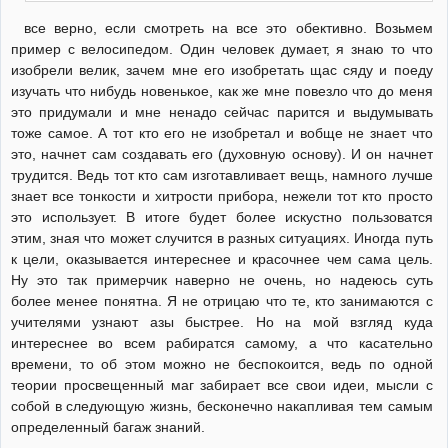
все верно, если смотреть на все это обективно. Возьмем
пример с велосипедом. Один человек думает, я знаю то что
изобрели велик, зачем мне его изобретать щас сяду и поеду
изучать что нибудь новенькое, как же мне повезло что до меня
это придумали и мне ненадо сейчас парится и выдумывать
тоже самое. А тот кто его не изобретал и вобще не знает что
это, начнет сам создавать его (духовную основу). И он начнет
трудится. Ведь тот кто сам изготавливает вещь, намного лучше
знает все тонкости и хитрости прибора, нежели тот кто просто
это использует. В итоге будет более искустно пользоватся
этим, зная что может случится в разных ситуациях. Иногда путь
к цели, оказывается интереснее и красочнее чем сама цель.
Ну это так примерчик наверно не очень, но надеюсь суть
более менее понятна. Я не отрицаю что те, кто занимаются с
учителями узнают азы быстрее. Но на мой взгляд куда
интереснее во всем рабиратся самому, а что касательно
времени, то об этом можно не беспокоится, ведь по одной
теории просвещенный маг забирает все свои идеи, мысли с
собой в следующую жизнь, бесконечно накапливая тем самым
определенный багаж знаний.