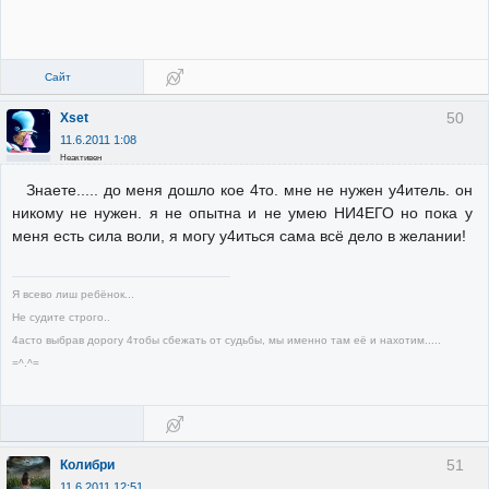
Сайт
50
Xset
11.6.2011 1:08
Неактивен
Знаете..... до меня дошло кое 4то. мне не нужен у4итель. он
никому не нужен. я не опытна и не умею НИ4ЕГО но пока у
меня есть сила воли, я могу у4иться сама всё дело в желании!
Я всево лиш ребёнок...
Не судите строго..
4асто выбрав дорогу 4тобы сбежать от судьбы, мы именно там её и нахотим.....
=^.^=
51
Колибри
11.6.2011 12:51