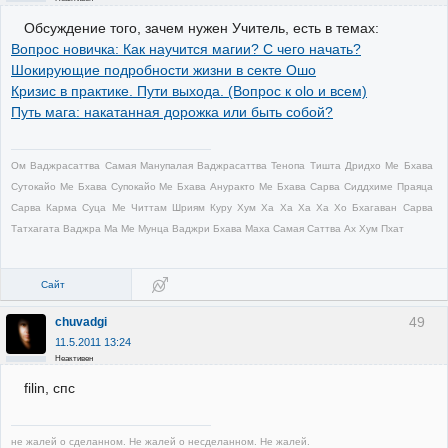
Обсуждение того, зачем нужен Учитель, есть в темах:
Вопрос новичка: Как научится магии? С чего начать?
Шокирующие подробности жизни в секте Ошо
Кризис в практике. Пути выхода. (Вопрос к оlo и всем)
Путь мага: накатанная дорожка или быть собой?
Ом Ваджрасаттва Самая Манупалая Ваджрасаттва Тенопа Тишта Дридхо Ме Бхава
Сутокайо Ме Бхава Супокайо Ме Бхава Ануракто Ме Бхава Сарва Сиддхиме Праяца
Сарва Карма Суца Ме Читтам Шриям Куру Хум Ха Ха Ха Ха Хо Бхагаван Сарва
Татхагата Ваджра Ма Ме Мунца Ваджри Бхава Маха Самая Саттва Ах Хум Пхат
Сайт
49
chuvadgi
11.5.2011 13:24
Неактивен
filin, спс
не жалей о сделанном. Не жалей о несделанном. Не жалей.