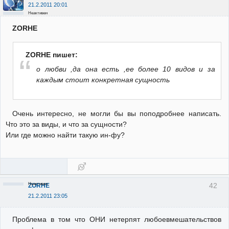
21.2.2011 20:01
Неактивен
ZORHE
ZORHE пишет:
о любви ,да она есть ,ее более 10 видов и за
каждым стоит конкретная сущность
Очень интересно, не могли бы вы поподробнее написать.
Что это за виды, и что за сущности?
Или где можно найти такую ин-фу?
Неактивен
42
ZORHE
21.2.2011 23:05
Проблема в том что ОНИ нетерпят любоевмешательствов