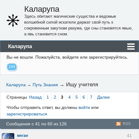
Каларупа
Здесь обитают магические существа и ведомые
волшебной силой искатели держат свой путь к
сокровенным закуткам разума, где сны становятся явью,
а явь становится сном.
Каларупа
Вы не вошли.
Пожалуйста, войдите или зарегистрируйтесь.
Блог
244
Форум
Пользователи
→
Ищу учителя
Каларупа
→
Путь Знания
Правила
Страницы
Назад
1
2
3
4
5
6
7
Далее
Регистрация
Чтобы отправить ответ, вы должны
войти
или
зарегистрироваться
Вход
Сообщения с 41 по 60 из 126
RSS
41
меган