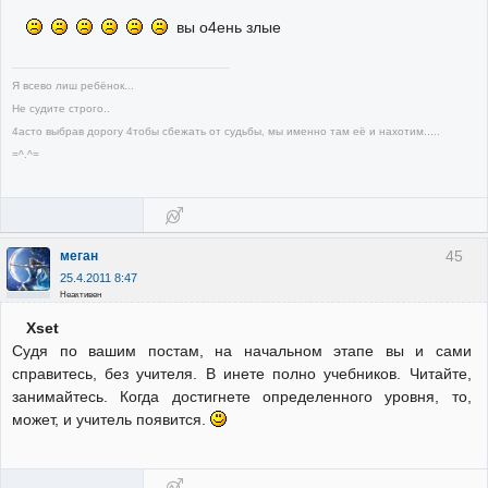
вы о4ень злые
Я всево лиш ребёнок...
Не судите строго..
4асто выбрав дорогу 4тобы сбежать от судьбы, мы именно там её и нахотим.....
=^.^=
45
меган
25.4.2011 8:47
Неактивен
Xset
Судя по вашим постам, на начальном этапе вы и сами
справитесь, без учителя. В инете полно учебников. Читайте,
занимайтесь. Когда достигнете определенного уровня, то,
может, и учитель появится.