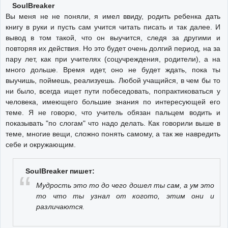
SoulBreaker
Вы меня не не поняли, я имел ввиду, родить ребенка дать
книгу в руки и пусть сам учится читать писать и так далее. И
вывод в том такой, что он выучится, следя за другими и
повторяя их действия. Но это будет очень долгий период, на за
пару лет, как при учителях (соцучреждения, родители), а на
много дольше. Время идет, оно не будет ждать, пока ты
выучишь, поймешь, реализуешь. Любой учащийся, в чем бы то
ни было, всегда ищет пути побеседовать, попрактиковаться у
человека, имеющего большие знания по интересующей его
теме. Я не говорю, что учитель обязан пальцем водить и
показывать "по слогам" что надо делать. Как говорили выше в
теме, многие вещи, сложно понять самому, а так же навредить
себе и окружающим.
SoulBreaker пишет:
Мудрость это то до чего дошел ты сам, а ум это
то что ты узнал от когото, этим они и
различаются.