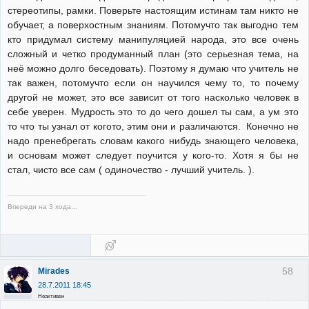
стереотипы, рамки. Поверьте настоящим истинам там никто не
обучает, а поверхостным знаниям. Потомучто так выгодно тем
кто придумал систему манипуляцией народа, это все очень
сложный и четко продуманный план (это серьезная тема, на
неё можно долго беседовать). Поэтому я думаю что учитель не
так важен, потомучто если он научился чему то, то почему
другой не может, это все зависит от того насколько человек в
себе уверен. Мудрость это то до чего дошел ты сам, а ум это
то что ты узнал от когото, этим они и различаются. Конечно не
надо пренебрегать словам какого нибудь знающего человека,
и основам может следует поучится у кого-то. Хотя я бы не
стал, чисто все сам ( одиночество - лучший учитель. ).
Впереди на 3 хода...
58
Mirades
28.7.2011 18:45
Неактивен