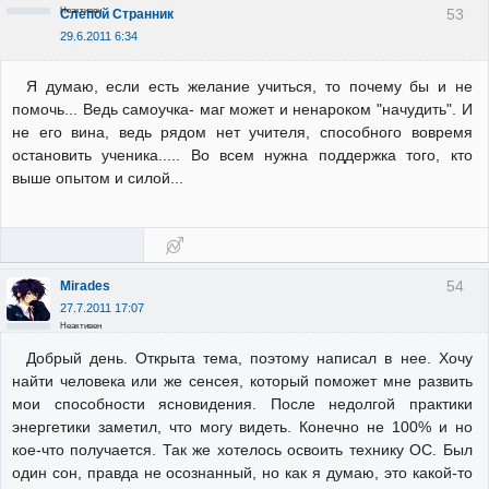
Неактивен
53
Слепой Странник
29.6.2011 6:34
Я думаю, если есть желание учиться, то почему бы и не
помочь... Ведь самоучка- маг может и ненароком "начудить". И
не его вина, ведь рядом нет учителя, способного вовремя
остановить ученика..... Во всем нужна поддержка того, кто
выше опытом и силой...
54
Mirades
27.7.2011 17:07
Неактивен
Добрый день. Открыта тема, поэтому написал в нее. Хочу
найти человека или же сенсея, который поможет мне развить
мои способности ясновидения. После недолгой практики
энергетики заметил, что могу видеть. Конечно не 100% и но
кое-что получается. Так же хотелось освоить технику ОС. Был
один сон, правда не осознанный, но как я думаю, это какой-то