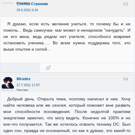
Неактивен
53
Слепой Странник
29.6.2011 6:34
Я думаю, если есть желание учиться, то почему бы и не
помочь... Ведь самоучка- маг может и ненароком "начудить". И
не его вина, ведь рядом нет учителя, способного вовремя
остановить ученика..... Во всем нужна поддержка того, кто
выше опытом и силой...
54
Mirades
27.7.2011 17:07
Неактивен
Добрый день. Открыта тема, поэтому написал в нее. Хочу
найти человека или же сенсея, который поможет мне развить
мои способности ясновидения. После недолгой практики
энергетики заметил, что могу видеть. Конечно не 100% и но
кое-что получается. Так же хотелось освоить технику ОС. Был
один сон, правда не осознанный, но как я думаю, это какой-то