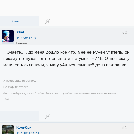
Сайт
50
Xset
11.6.2011 1:08
Неактивен
Знаете..... до меня дошло кое 4то. мне не нужен у4итель. он
никому не нужен. я не опытна и не умею НИ4ЕГО но пока у
меня есть сила воли, я могу у4иться сама всё дело в желании!
Я всево лиш ребёнок...
Не судите строго..
4асто выбрав дорогу 4тобы сбежать от судьбы, мы именно там её и нахотим.....
=^.^=
51
Колибри
11.6.2011 12:51