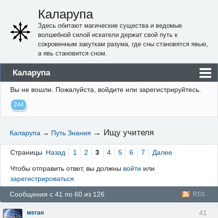
Каларупа
Здесь обитают магические существа и ведомые
волшебной силой искатели держат свой путь к
сокровенным закуткам разума, где сны становятся явью,
а явь становится сном.
Каларупа
Вы не вошли.
Пожалуйста, войдите или зарегистрируйтесь.
Блог
244
Форум
Пользователи
→
Ищу учителя
Каларупа
→
Путь Знания
Правила
Страницы
Назад
1
2
3
4
5
6
7
Далее
Регистрация
Чтобы отправить ответ, вы должны
войти
или
зарегистрироваться
Вход
Сообщения с 41 по 60 из 126
RSS
41
меган