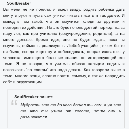
SoulBreaker
Вы меня не не поняли, я имел ввиду, родить ребенка дать
книгу в руки и пусть сам учится читать писать и так далее. И
вывод в том такой, что он выучится, следя за другими и
повторяя их действия. Но это будет очень долгий период, на за
пару лет, как при учителях (соцучреждения, родители), а на
много дольше. Время идет, оно не будет ждать, пока ты
выучишь, поймешь, реализуешь. Любой учащийся, в чем бы то
ни было, всегда ищет пути побеседовать, попрактиковаться у
человека, имеющего большие знания по интересующей его
теме. Я не говорю, что учитель обязан пальцем водить и
показывать "по слогам" что надо делать. Как говорили выше в
теме, многие вещи, сложно понять самому, а так же навредить
себе и окружающим.
SoulBreaker пишет:
Мудрость это то до чего дошел ты сам, а ум это
то что ты узнал от когото, этим они и
различаются.