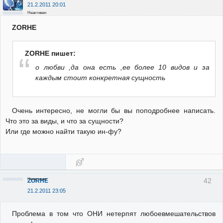
21.2.2011 20:01
Неактивен
ZORHE
ZORHE пишет:
о любви ,да она есть ,ее более 10 видов и за
каждым стоит конкретная сущность
Очень интересно, не могли бы вы поподробнее написать.
Что это за виды, и что за сущности?
Или где можно найти такую ин-фу?
Неактивен
42
ZORHE
21.2.2011 23:05
Проблема в том что ОНИ нетерпят любоевмешательствов