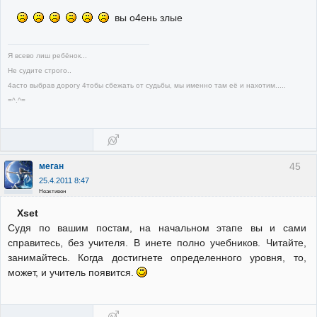
вы о4ень злые
Я всево лиш ребёнок...
Не судите строго..
4асто выбрав дорогу 4тобы сбежать от судьбы, мы именно там её и нахотим.....
=^.^=
45
меган
25.4.2011 8:47
Неактивен
Xset
Судя по вашим постам, на начальном этапе вы и сами
справитесь, без учителя. В инете полно учебников. Читайте,
занимайтесь. Когда достигнете определенного уровня, то,
может, и учитель появится.