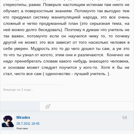
стереотипы, рамки. Поверьте настоящим истинам там никто не
обучает, а поверхостным знаниям. Потомучто так выгодно тем
кто придумал систему манипуляцией народа, это все очень
сложный и четко продуманный план (это серьезная тема, на
неё можно долго беседовать). Поэтому я думаю что учитель не
так важен, потомучто если он научился чему то, то почему
другой не может, это все зависит от того насколько человек в
себе уверен. Мудрость это то до чего дошел ты сам, а ум это
то что ты узнал от когото, этим они и различаются. Конечно не
надо пренебрегать словам какого нибудь знающего человека,
и основам может следует поучится у кого-то. Хотя я бы не
стал, чисто все сам ( одиночество - лучший учитель. ).
Впереди на 3 хода...
58
Mirades
28.7.2011 18:45
Неактивен