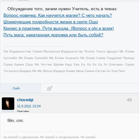
Обсуждение того, зачем нужен Учитель, есть в темах:
Вопрос новичка: Как научится магии? С чего начать?
Шокирующие подробности жизни в секте Ошо
Кризис в практике. Пути выхода. (Вопрос к оlo и всем)
Путь мага: накатанная дорожка или быть собой?
Ом Ваджрасаттва Самая Манупалая Ваджрасаттва Тенопа Тишта Дридхо Ме Бхава
Сутокайо Ме Бхава Супокайо Ме Бхава Ануракто Ме Бхава Сарва Сиддхиме Праяца
Сарва Карма Суца Ме Читтам Шриям Куру Хум Ха Ха Ха Ха Хо Бхагаван Сарва
Татхагата Ваджра Ма Ме Мунца Ваджри Бхава Маха Самая Саттва Ах Хум Пхат
Сайт
49
chuvadgi
11.5.2011 13:24
Неактивен
filin, спс
не жалей о сделанном. Не жалей о несделанном. Не жалей.