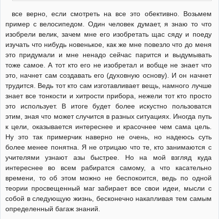
все верно, если смотреть на все это обективно. Возьмем
пример с велосипедом. Один человек думает, я знаю то что
изобрели велик, зачем мне его изобретать щас сяду и поеду
изучать что нибудь новенькое, как же мне повезло что до меня
это придумали и мне ненадо сейчас парится и выдумывать
тоже самое. А тот кто его не изобретал и вобще не знает что
это, начнет сам создавать его (духовную основу). И он начнет
трудится. Ведь тот кто сам изготавливает вещь, намного лучше
знает все тонкости и хитрости прибора, нежели тот кто просто
это использует. В итоге будет более искустно пользоватся
этим, зная что может случится в разных ситуациях. Иногда путь
к цели, оказывается интереснее и красочнее чем сама цель.
Ну это так примерчик наверно не очень, но надеюсь суть
более менее понятна. Я не отрицаю что те, кто занимаются с
учителями узнают азы быстрее. Но на мой взгляд куда
интереснее во всем рабиратся самому, а что касательно
времени, то об этом можно не беспокоится, ведь по одной
теории просвещенный маг забирает все свои идеи, мысли с
собой в следующую жизнь, бесконечно накапливая тем самым
определенный багаж знаний.