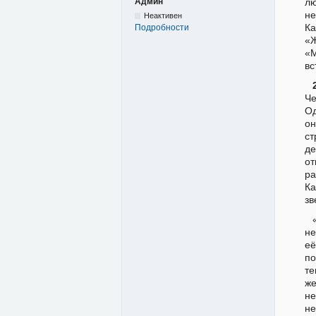
лю
Админ
не
Неактивен
Ка
Подробности
«Ж
«М
вс
Че
Од
он
ст
де
от
ра
Ка
зв
не
её
по
те
же
не
не