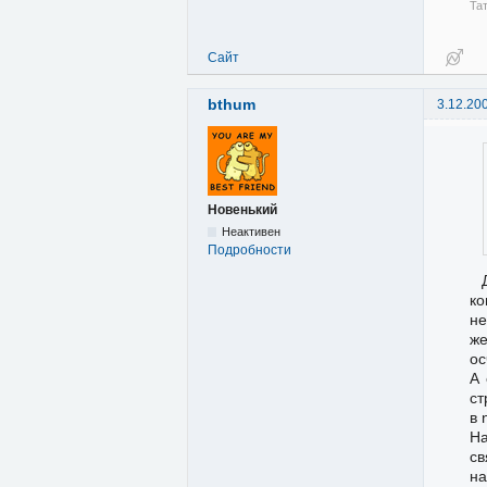
Та
Сайт
bthum
3.12.20
Новенький
Неактивен
Подробности
ко
не
ж
ос
А 
ст
в 
На
св
на