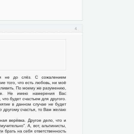
4
и не до слёз. С сожалением
ие того, что есть любовь, ни моё
тливить. По моему же разумению,
аче. Не имею намерения Вас
 что будет счастьем для другого.
нятие в данном случае не будет
ю
другому счастья, то Вам желаю
ная верёвка. Другое дело, что и
мучительно". А, вот, альпинисты,
ти брать на себя ответственность