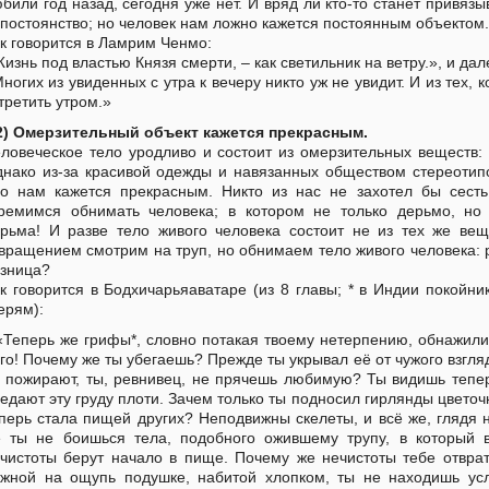
били год назад, сегодня уже нет. И вряд ли кто-то станет привязы
постоянство; но человек нам ложно кажется постоянным объектом.
к говорится в Ламрим Ченмо:
изнь под властью Князя смерти, – как светильник на ветру.», и дал
ногих из увиденных с утра к вечеру никто уж не увидит. И из тех, 
третить утром.»
2) Омерзительный объект кажется прекрасным.
ловеческое тело уродливо и состоит из омерзительных веществ: д
нако из-за красивой одежды и навязанных обществом стереотипо
о нам кажется прекрасным. Никто из нас не захотел бы сест
ремимся обнимать человека; в котором не только дерьмо, но
рьма! И разве тело живого человека состоит не из тех же ве
вращением смотрим на труп, но обнимаем тело живого человека:
зница?
к говорится в Бодхичарьяаватаре (из 8 главы; * в Индии покойн
ерям):
«Теперь же грифы*, словно потакая твоему нетерпению, обнажили
го! Почему же ты убегаешь? Прежде ты укрывал её от чужого взгляд
 пожирают, ты, ревнивец, не прячешь любимую? Ты видишь тепер
едают эту груду плоти. Зачем только ты подносил гирлянды цветоч
перь стала пищей других? Неподвижны скелеты, и всё же, глядя 
 ты не боишься тела, подобного ожившему трупу, в который 
чистоты берут начало в пище. Почему же нечистоты тебе отвра
жной на ощупь подушке, набитой хлопком, ты не находишь усл