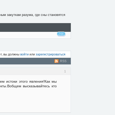
ным закуткам разума, где сны становятся
244
ет, вы должны
войти
или
зарегистрироваться
RSS
1
м истоки этого явления!Как мы
кты.Вобщем высказывайтесь кто