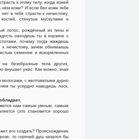
расть к этому телу, когда кожей
а нём кожи? И если без кожи тебе
 нет в тебе страсти к нечистому,
костей, стянутые мускулами и
ый лотос, рождённый из тины и
адость находишь ты в корзине с
стотами, почему тогда жаждешь
ги к нечистому, зачем обнимаешь
ечистым семенем и вскормленных
 на безобразные тела других,
о внушает ужас. Как можно, зная
и волосами, с желтоватыми дурно
ачем ты усердно наводишь лоск,
обладает.
кажется нам самым умным, самым
ляется (это становится хорошо
может его создать? Происхождение
розе, то горячий душ казался бы