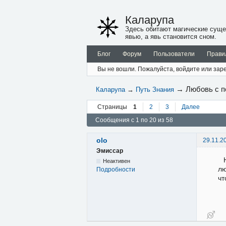
Каларупа
Здесь обитают магические суще
явью, а явь становится сном.
Блог
Форум
Пользователи
Прави
Вы не вошли.
Пожалуйста, войдите или заре
→
Любовь с п
Каларупа
→
Путь Знания
Страницы
1
2
3
Далее
Сообщения с 1 по 20 из 58
olo
29.11.2
Эмиссар
Неактивен
лю
Подробности
чт