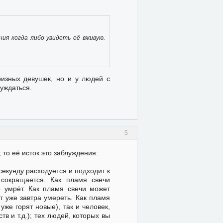
ия когда либо увидеть её вживую.
призных девушек, но и у людей с
уждаться.
5
 то её исток это заблуждения:
екунду расходуется и подходит к
 сокращается. Как пламя свечи
о умрёт. Как пламя свечи может
т уже завтра умереть. Как пламя
же горят новые), так и человек,
в и т.д.); тех людей, которых вы