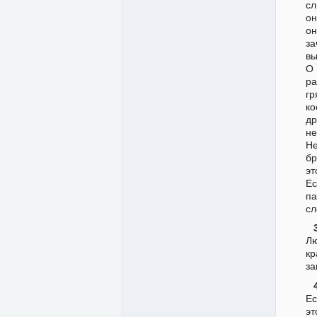
сл
он
он
з
вы
О 
ра
гр
ко
др
не
Не
бр
эт
Ес
па
сл
Лю
кр
за
Ес
эт