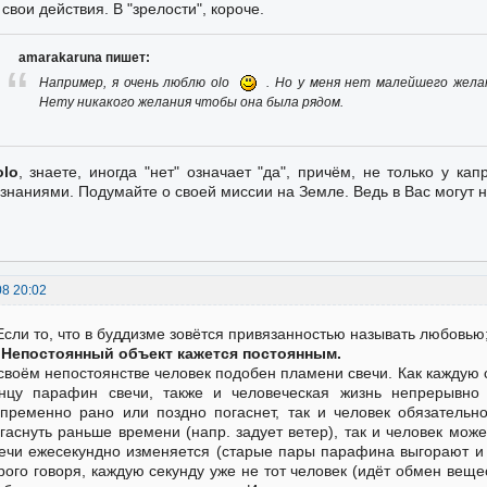
 свои действия. В "зрелости", короче.
amarakaruna пишет:
Например, я очень люблю olo
. Но у меня нет малейшего желан
Нету никакого желания чтобы она была рядом.
olo
, знаете, иногда "нет" означает "да", причём, не только у ка
знаниями. Подумайте о своей миссии на Земле. Ведь в Вас могут н
08 20:02
Если то, что в буддизме зовётся привязанностью называть любовью;
 Непостоянный объект кажется постоянным.
своём непостоянстве человек подобен пламени свечи. Как каждую с
нцу парафин свечи, также и человеческая жизнь непрерывно
пременно рано или поздно погаснет, так и человек обязательн
гаснуть раньше времени (напр. задует ветер), так и человек може
ечи ежесекундно изменяется (старые пары парафина выгорают и у
рого говоря, каждую секунду уже не тот человек (идёт обмен вещест