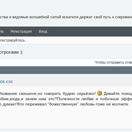
ства и ведомые волшебной силой искатели держат свой путь к сокровен
ла
Регистрация
Вход
гистрируйтесь.
отрохами :)
Чтобы отправить отв
008 4:04
Название смешное,но говорить будем серьёзно!
Давайте поище
бим,когда,и зачем нам это?Полезности любви и побочные эффе
о думает!Кто переживал "божественную" любовь-тоже не молчите.