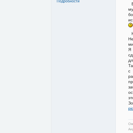
Подробности
му
бо
ис
Не
ми
Я 
сд
дл
Та
с
ра
пр
за
ос
эт
З
pi
Ом
Ан