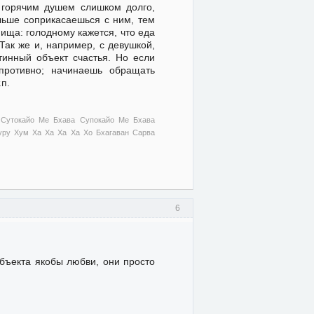
 горячим душем слишком долго,
льше соприкасаешься с ним, тем
пища: голодному кажется, что еда
Так же и, например, с девушкой,
стинный объект счастья. Но если
 противно; начинаешь обращать
.п.
 Сутокайо Ме Бхава Супокайо Ме Бхава
ру Хум Ха Ха Ха Ха Хо Бхагаван Сарва
6
объекта якобы любви, они просто