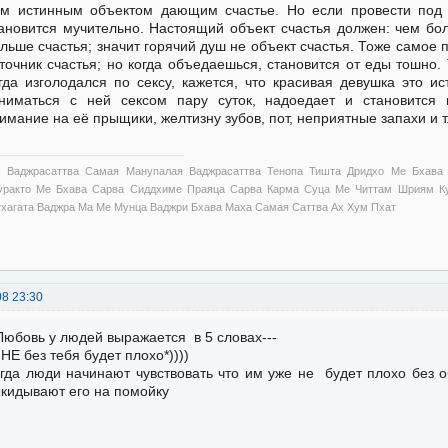
м истинным объектом дающим счастье. Но если провести под
ановится мучительно. Настоящий объект счастья должен: чем бо
льше счастья; значит горячий душ не объект счастья. Тоже самое 
точник счастья; но когда объедаешься, становится от еды тошно. 
гда изголодался по сексу, кажется, что красивая девушка это и
ниматься с ней сексом пару суток, надоедает и становится
имание на её прыщики, желтизну зубов, пот, неприятные запахи и т
 Ваджрасаттва Самая Манупалая Ваджрасаттва Тенопа Тишта Дридхо Ме Бхава
уракто Ме Бхава Сарва Сиддхиме Праяца Сарва Карма Суца Ме Читтам Шриям Ку
тхагата Ваджра Ма Ме Мунца Ваджри Бхава Маха Самая Саттва Ах Хум Пхат
08 23:30
Любовь у людей выражается в 5 словах---
НЕ без тебя будет плохо*))))
гда люди начинают чувствовать что им уже не будет плохо без 
кидывают его на помойку