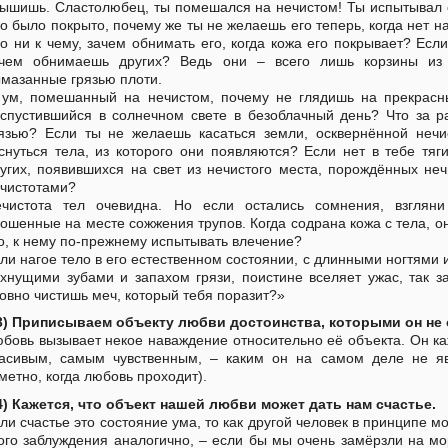
ышишь. Сластолюбец, ты помешался на нечистом! Ты испытывал ст
о было покрыто, почему же ты не желаешь его теперь, когда нет н
о ни к чему, зачем обнимать его, когда кожа его покрывает? Если
ачем обнимаешь других? Ведь они – всего лишь корзины из 
мазанные грязью плоти.
ум, помешанный на нечистом, почему не глядишь на прекрасн
спустившийся в солнечном свете в безоблачный день? Что за р
язью? Если ты не желаешь касаться земли, осквернённой нечи
снуться тела, из которого они появляются? Если нет в тебе тя
угих, появившихся на свет из нечистого места, порождённых н
чистотами?
чистота тел очевидна. Но если остались сомнения, взгляни
ошенные на месте сожжения трупов. Когда содрана кожа с тела, он
о, к нему по-прежнему испытывать влечение?
ли нагое тело в его естественном состоянии, с длинными ногтями 
хнущими зубами и запахом грязи, поистине вселяет ужас, так з
овно чистишь меч, который тебя поразит?»
3) Приписываем объекту любви достоинства, которыми он не 
бовь вызывает некое наваждение относительно её объекта. Он 
асивым, самым чувственным, – каким он на самом деле не яв
метно, когда любовь проходит).
4) Кажется, что объект нашей любви может дать нам счастье.
ли счастье это состояние ума, то как другой человек в принципе 
ого заблуждения аналогично, – если бы мы очень замёрзли на мо