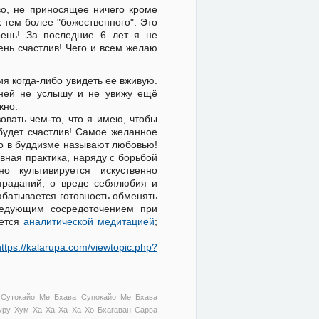
во, не приносящее ничего кроме
 тем более "божественного". Это
рень! За последние 6 лет я не
ень счастлив! Чего и всем желаю
я когда-либо увидеть её вживую.
 ней не услышу и не увижу ещё
жно.
овать чем-то, что я имею, чтобы
 будет счастлив! Самое желанное
что в буддизме называют любовью!
вная практика, наряду с борьбой
о культивируется искуственно
страданий, о вреде себялюбия и
абатывается готовность обменять
ледующим сосредоточением при
ается
аналитической медитацией
;
https://kalarupa.com/viewtopic.php?
 Сутокайо Ме Бхава Супокайо Ме Бхава
ру Хум Ха Ха Ха Ха Хо Бхагаван Сарва