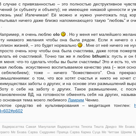
В случае с привязанностью – это полностью деструктивное чувст
чений (и субъекту и объекту); не имеющее никакой ценности и уж
лезнь ума! Излечимая! Её можно и нужно уничтожать под ко
пытывал ничего даже близко напоминающего такую "любовь" и оч
.
Например, я очень люблю
olo
. Но у меня нет малейшего желани
ту никакого желания чтобы она была рядом. Если я ничего о
ллион жизней, – это будет нормально
. Мне от неё ничего не ну
просто очень хочу чтобы она была счастлива, даже готов пожертв
елать её счастливой. Точно так же я люблю
bthum
'а: пусть и он
я меня: что-то сделать чтобы вы были счастливы! Это и есть то, 
кая любовь искуственно воспитываемое качество ума (– моя осно
 себялюбием); тоже – ничего "божественого". Она прекрасн
змышлениями: о том, что все хотят счастья и никто не хочет 
еимуществах заботы о других; и на основе этих размышлений выр
боту о себе на заботу о других. Такое размышление, с пос
тановленном ВД, на готовности обменять себя на других, назыв
о основная тема моего любимого
Ламрим
Ченмо.
олотое средство её культивирования – медитация тонглен:
d=602#p602
 Ваджрасаттва Самая Манупалая Ваджрасаттва Тенопа Тишта Дридхо Ме Бхава
уракто Ме Бхава Сарва Сиддхиме Праяца Сарва Карма Суца Ме Читтам Шриям Ку