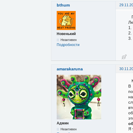
bthum
29.11.2
Лю
1.
2.
Новенький
3.
Неактивен
Подробности
amarakaruna
30.11.2
В 
по
на
сл
вт
об
эт
о
Админ
Я 
Неактивен