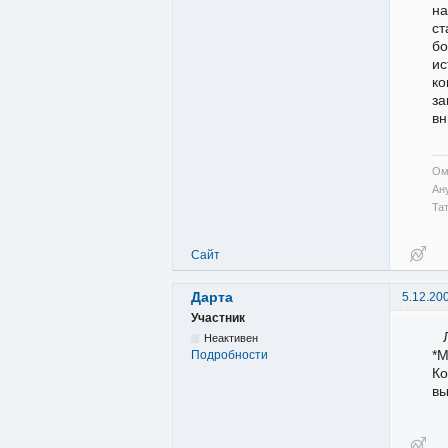
на
ст
бо
ис
ко
за
вн
Ом
Ан
Та
Сайт
Дарта
5.12.20
Участник
Неактивен
*М
Подробности
Ко
вы