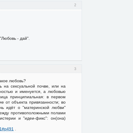
2
"Любовь - дай".
3
такое любовь?
 на сексуальной почве, или на
нностью и именуется, а любовью
ница принципиальная: в первом
ие от объекта привязанности; во
ечь идёт о "материнской любви"
" между противоположными полами
истерии и "идеи-фикс": он(она)
91#p491
.