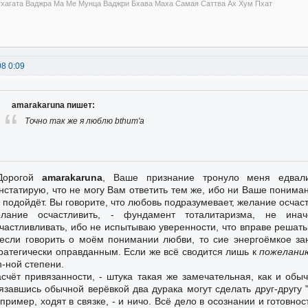
тхагата Ваджра Ма Ме Мунца Ваджри Бхава Маха Самая Саттва Ах Хум Пхат
08 0:09
amarakaruna пишет:
Точно так же я люблю bthum'а
Дорогой
amarakaruna
, Ваше признание тронуло меня едвал
нстатирую, что не могу Вам ответить тем же, ибо ни Ваше пониман
 подойдёт. Вы говорите, что любовь подразумевает, желание осчас
елание осчастливить, - фундамент тоталитаризма, не ин
частливливать, ибо не испытываю уверенности, что вправе решать,
если говорить о моём понимании любви, то сие энергоёмкое за
ратегически оправданным. Если же всё сводится лишь к
пожелани
n-ной степени.
счёт привязанности, - штука такая же замечательная, как и обыч
язавшись обычной верёвкой два дурака могут сделать друг-другу "
пример, ходят в связке, - и ничо. Всё дело в осознании и готовнос