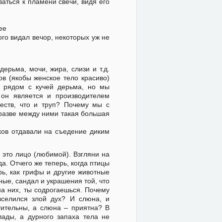
ваться к пламени свечи, видя его
ее
кого видал вечор, некоторых уж не
ерьма, мочи, жира, слизи и т.д.
в (якобы женское тело красиво)
ь рядом с кучей дерьма, но мы
 он является и производителем
ществ, что и труп? Почему мы с
 разве между ними такая большая
иков отдавали на съедение диким
 это лицо (любимой). Взгляни на
а. Отчего же теперь, когда птицы
ь, как грифы и другие животные
ные, сандал и украшения той, что
на них, ты содрогаешься. Почему
вселился злой дух? И слюна, и
тительны, а слюна – приятна? В
ады, а дурного запаха тела не