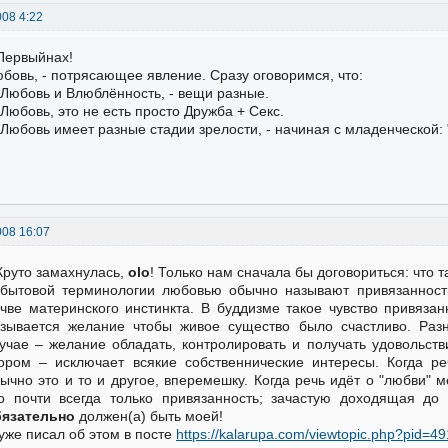
008 4:22
Первыйнах!
бовь, - потрясающее явление. Сразу оговоримся, что:
 Любовь и Влюблённость, - вещи разные.
 Любовь, это не есть просто Дружба + Секс.
 Любовь имеет разные стадии зрелости, - начиная с младенческой: 
008 16:07
Круто замахнулась,
olo
! Только нам сначала бы договориться: что 
бытовой терминологии любовью обычно называют привязанность
чве материнского инстинкта. В буддизме такое чувство привяза
зывается желание чтобы живое существо было счастливо. Раз
учае – желание обладать, контролировать и получать удовольств
ором – исключает всякие собственнические интересы. Когда р
ычно это и то и другое, вперемешку. Когда речь идёт о "любви
о почти всегда только привязанность; зачастую доходящая до 
бязательно
должен(а) быть моей!
уже писал об этом в посте
https://kalarupa.com/viewtopic.php?pid=4