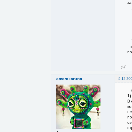
за
по
amarakaruna
5.12.20
1)
В 
ко
не
по
св
ст