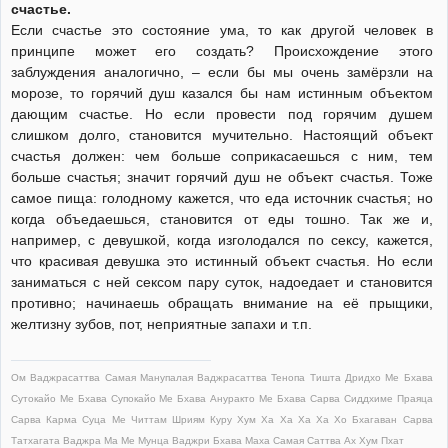
счастье.
Если счастье это состояние ума, то как другой человек в
принципе может его создать? Происхождение этого
заблуждения аналогично, – если бы мы очень замёрзли на
морозе, то горячий душ казался бы нам истинным объектом
дающим счастье. Но если провести под горячим душем
слишком долго, становится мучительно. Настоящий объект
счастья должен: чем больше соприкасаешься с ним, тем
больше счастья; значит горячий душ не объект счастья. Тоже
самое пища: голодному кажется, что еда источник счастья; но
когда объедаешься, становится от еды тошно. Так же и,
например, с девушкой, когда изголодался по сексу, кажется,
что красивая девушка это истинный объект счастья. Но если
заниматься с ней сексом пару суток, надоедает и становится
противно; начинаешь обращать внимание на её прыщики,
желтизну зубов, пот, неприятные запахи и т.п.
Ом Ваджрасаттва Самая Манупалая Ваджрасаттва Тенопа Тишта Дридхо Ме Бхава
Сутокайо Ме Бхава Супокайо Ме Бхава Ануракто Ме Бхава Сарва Сиддхиме Праяца
Сарва Карма Суца Ме Читтам Шриям Куру Хум Ха Ха Ха Ха Хо Бхагаван Сарва
Татхагата Ваджра Ма Ме Мунца Ваджри Бхава Маха Самая Саттва Ах Хум Пхат