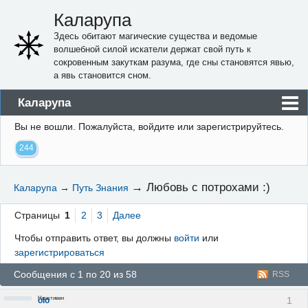
Каларупа
Здесь обитают магические существа и ведомые
волшебной силой искатели держат свой путь к
сокровенным закуткам разума, где сны становятся явью,
а явь становится сном.
Каларупа
Вы не вошли.
Пожалуйста, войдите или зарегистрируйтесь.
Блог
244
Форум
Пользователи
→
Любовь с потрохами :)
Каларупа
→
Путь Знания
Правила
Страницы
1
2
3
Далее
Регистрация
Чтобы отправить ответ, вы должны
войти
или
зарегистрироваться
Вход
Сообщения с 1 по 20 из 58
RSS
Неактивен
1
olo