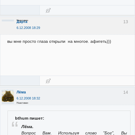
Неактивен
13
Дарта
6.12.2008 18:29
вы мне просто глаза открыли на многое. афигеть)))
14
Лёма
6.12.2008 18:32
Неактивен
bthum пишет:
Лёма.
Вопрос Вам. Используя слово "Бог", Вы