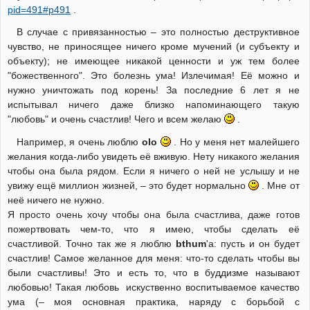
pid=491#p491
.
В случае с привязанностью – это полностью деструктивное
чувство, не приносящее ничего кроме мучений (и субъекту и
объекту); не имеющее никакой ценности и уж тем более
"божественного". Это болезнь ума! Излечимая! Её можно и
нужно уничтожать под корень! За последние 6 лет я не
испытывал ничего даже близко напоминающего такую
"любовь" и очень счастлив! Чего и всем желаю
.
Например, я очень люблю
olo
. Но у меня нет малейшего
желания когда-либо увидеть её вживую. Нету никакого желания
чтобы она была рядом. Если я ничего о ней не услышу и не
увижу ещё миллион жизней, – это будет нормально
. Мне от
неё ничего не нужно.
Я просто очень хочу чтобы она была счастлива, даже готов
пожертвовать чем-то, что я имею, чтобы сделать её
счастливой. Точно так же я люблю
bthum
'а: пусть и он будет
счастлив! Самое желанное для меня: что-то сделать чтобы вы
были счастливы! Это и есть то, что в буддизме называют
любовью! Такая любовь искуственно воспитываемое качество
ума (– моя основная практика, наряду с борьбой с