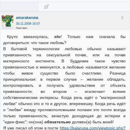
3
amarakaruna
30.11.2008 16:07
Неактивен
Круто замахнулась,
olo
! Только нам сначала бы
договориться: что такое любовь?
В бытовой терминологии любовью обычно называют
привязанность на сексуальной почве, или на почве
материнского инстинкта. В буддизме такое чувство
привязанностью и именуется, а любовью называется желание
чтобы живое существо было счастливо. Разница
принципиальная: в первом случае – желание обладать,
контролировать и получать удовольствие от объекта
привязанности; во втором – исключает всякие
собственнические интересы. Когда речь идёт о "материнской
любви" обычно это и то и другое, вперемешку. Когда речь идёт
о "любви" между противоположными полами это почти всегда
только привязанность; зачастую доходящая до истерии и
"идеи-фикс": он(она)
обязательно
должен(а) быть моей!
Я уже писал об этом в посте
https://kalarupa.com/viewtopic.php?