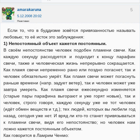
5
amarakaruna
5.12.2008 20:02
Неактивен
Если то, что в буддизме зовётся привязанностью называть
любовью; то её исток это заблуждения:
1) Непостоянный объект кажется постоянным.
В своём непостоянстве человек подобен пламени свечи. Как
каждую секунду расходуется и подходит к концу парафин
свечи, также и человеческая жизнь непрерывно сокращается.
Как пламя свечи непременно рано или поздно погаснет, так и
человек обязательно умрёт. Как пламя свечи может погаснуть
раньше времени (напр. задует ветер), так и человек может уже
завтра умереть. Как пламя свечи ежесекундно изменяется
(старые пары парафина выгорают и уже горят новые), так и
человек, строго говоря, каждую секунду уже не тот человек
(идёт обмен веществ и т.д.); тех людей, которых вы любили год
назад, сегодня уже нет. И вряд ли кто-то станет привязываться
к пламени свечи, видя его непостоянство; но человек нам
ложно кажется постоянным объектом.
Как говорится в Ламрим Ченмо: