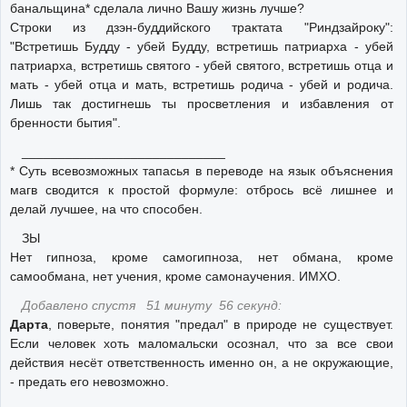
банальщина* сделала лично Вашу жизнь лучше?
Строки из дзэн-буддийского трактата "Риндзайроку":
"Встретишь Будду - убей Будду, встретишь патриарха - убей
патриарха, встретишь святого - убей святого, встретишь отца и
мать - убей отца и мать, встретишь родича - убей и родича.
Лишь так достигнешь ты просветления и избавления от
бренности бытия".
____________________________
* Суть всевозможных тапасья в переводе на язык объяснения
магв сводится к простой формуле: отбрось всё лишнее и
делай лучшее, на что способен.
ЗЫ
Нет гипноза, кроме самогипноза, нет обмана, кроме
самообмана, нет учения, кроме самонаучения. ИМХО.
Добавлено спустя 51 минуту 56 секунд:
Дарта
, поверьте, понятия "предал" в природе не существует.
Если человек хоть маломальски осознал, что за все свои
действия несёт ответственность именно он, а не окружающие,
- предать его невозможно.