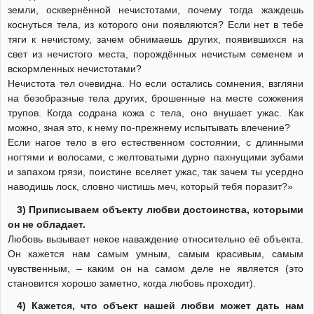
земли, осквернённой нечистотами, почему тогда жаждешь
коснуться тела, из которого они появляются? Если нет в тебе
тяги к нечистому, зачем обнимаешь других, появившихся на
свет из нечистого места, порождённых нечистым семенем и
вскормленных нечистотами?
Нечистота тел очевидна. Но если остались сомнения, взгляни
на безобразные тела других, брошенные на месте сожжения
трупов. Когда содрана кожа с тела, оно внушает ужас. Как
можно, зная это, к нему по-прежнему испытывать влечение?
Если нагое тело в его естественном состоянии, с длинными
ногтями и волосами, с желтоватыми дурно пахнущими зубами
и запахом грязи, поистине вселяет ужас, так зачем ты усердно
наводишь лоск, словно чистишь меч, который тебя поразит?»
3) Приписываем объекту любви достоинства, которыми
он не обладает.
Любовь вызывает некое наваждение относительно её объекта.
Он кажется нам самым умным, самым красивым, самым
чувственным, – каким он на самом деле не является (это
становится хорошо заметно, когда любовь проходит).
4) Кажется, что объект нашей любви может дать нам