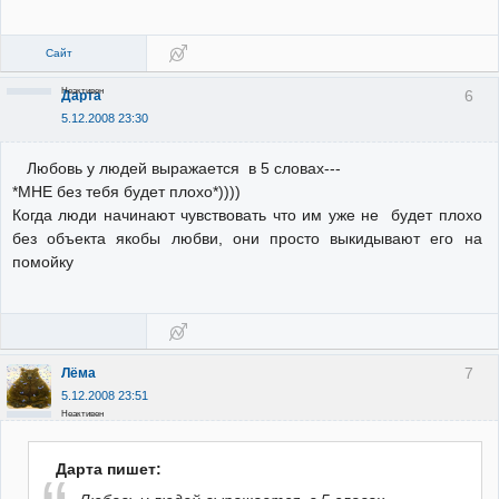
Сайт
Неактивен
6
Дарта
5.12.2008 23:30
Любовь у людей выражается в 5 словах---
*МНЕ без тебя будет плохо*))))
Когда люди начинают чувствовать что им уже не будет плохо
без объекта якобы любви, они просто выкидывают его на
помойку
7
Лёма
5.12.2008 23:51
Неактивен
Дарта пишет: