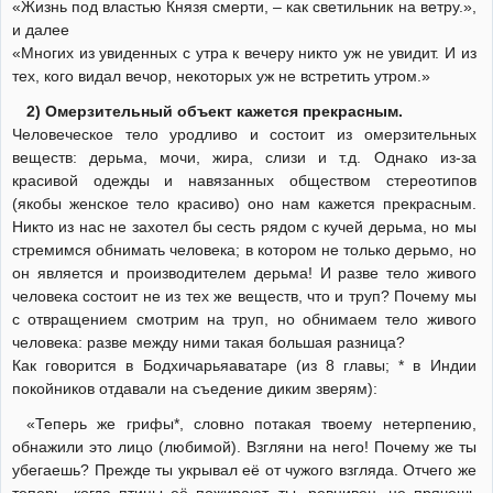
«Жизнь под властью Князя смерти, – как светильник на ветру.»,
и далее
«Многих из увиденных с утра к вечеру никто уж не увидит. И из
тех, кого видал вечор, некоторых уж не встретить утром.»
2) Омерзительный объект кажется прекрасным.
Человеческое тело уродливо и состоит из омерзительных
веществ: дерьма, мочи, жира, слизи и т.д. Однако из-за
красивой одежды и навязанных обществом стереотипов
(якобы женское тело красиво) оно нам кажется прекрасным.
Никто из нас не захотел бы сесть рядом с кучей дерьма, но мы
стремимся обнимать человека; в котором не только дерьмо, но
он является и производителем дерьма! И разве тело живого
человека состоит не из тех же веществ, что и труп? Почему мы
с отвращением смотрим на труп, но обнимаем тело живого
человека: разве между ними такая большая разница?
Как говорится в Бодхичарьяаватаре (из 8 главы; * в Индии
покойников отдавали на съедение диким зверям):
«Теперь же грифы*, словно потакая твоему нетерпению,
обнажили это лицо (любимой). Взгляни на него! Почему же ты
убегаешь? Прежде ты укрывал её от чужого взгляда. Отчего же