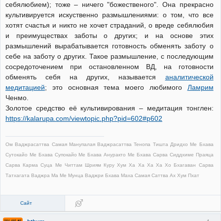
себялюбием); тоже – ничего "божественого". Она прекрасно
культивируется искуственно размышлениями: о том, что все
хотят счастья и никто не хочет страданий, о вреде себялюбия
и преимуществах заботы о других; и на основе этих
размышлений вырабатывается готовность обменять заботу о
себе на заботу о других. Такое размышление, с последующим
сосредоточением при остановленном ВД, на готовности
обменять себя на других, называется
аналитической
медитацией
; это основная тема моего любимого
Ламрим
Ченмо.
Золотое средство её культивирования – медитация тонглен:
https://kalarupa.com/viewtopic.php?pid=602#p602
Ом Ваджрасаттва Самая Манупалая Ваджрасаттва Тенопа Тишта Дридхо Ме Бхава
Сутокайо Ме Бхава Супокайо Ме Бхава Ануракто Ме Бхава Сарва Сиддхиме Праяца
Сарва Карма Суца Ме Читтам Шриям Куру Хум Ха Ха Ха Ха Хо Бхагаван Сарва
Татхагата Ваджра Ма Ме Мунца Ваджри Бхава Маха Самая Саттва Ах Хум Пхат
Сайт