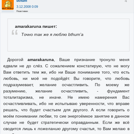
4
bthum
3.12.2008 0:09
Неактивен
amarakaruna пишет:
Точно так же я люблю bthum'а
Дорогой
amarakaruna
, Ваше признание тронуло меня
едвали не до слёз. С сожалением констатирую, что не могу
Вам ответить тем же, ибо ни Ваше понимание того, что есть
любовь, ни моё не подойдёт. Вы говорите, что любовь
подразумевает, желание осчастливить. По моему же
разумению, желание осчастливить, - фундамент
тоталитаризма, не иначе. Не имею намерения Вас
осчастливливать, ибо не испытываю уверенности, что вправе
решать, что будет счастьем для другого. А если говорить о
моём понимании любви, то сие энергоёмкое занятие в данном
случае не будет стратегически оправданным. Если же всё
сводится лишь к
пожеланию
другому счастья, то Вам желаю в