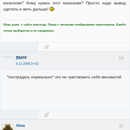
мазохизм? Кому нужен этот мазохизм? Просто надо вывод
сделать и жить дальше!
Лёма ушла с сайта навсегда. Папка с личными сообщениями переполнена. Емейл
читаю выборочно и не ежедневно.
Неактивен
10
Дарта
6.12.2008 14:52
*пострадать нормально* это не чувствовать себя виноватой
11
Лёма