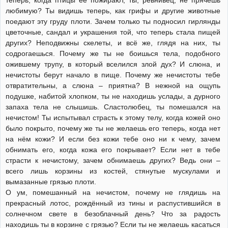
теперь, когда птицы её пожирают, ты, ревнивец, не прячешь
любимую? Ты видишь теперь, как грифы и другие животные
поедают эту груду плоти. Зачем только ты подносил гирлянды
цветочные, сандал и украшения той, что теперь стала пищей
других? Неподвижны скелеты, и всё же, глядя на них, ты
содрогаешься. Почему же ты не боишься тела, подобного
ожившему трупу, в который вселился злой дух? И слюна, и
нечистоты берут начало в пище. Почему же нечистоты тебе
отвратительны, а слюна – приятна? В нежной на ощупь
подушке, набитой хлопком, ты не находишь услады, а дурного
запаха тела не слышишь. Сластолюбец, ты помешался на
нечистом! Ты испытывал страсть к этому телу, когда кожей оно
было покрыто, почему же ты не желаешь его теперь, когда нет
на нём кожи? И если без кожи тебе оно ни к чему, зачем
обнимать его, когда кожа его покрывает? Если нет в тебе
страсти к нечистому, зачем обнимаешь других? Ведь они –
всего лишь корзины из костей, стянутые мускулами и
вымазанные грязью плоти.
О ум, помешанный на нечистом, почему не глядишь на
прекрасный лотос, рождённый из тины и распустившийся в
солнечном свете в безоблачный день? Что за радость
находишь ты в корзине с грязью? Если ты не желаешь касаться