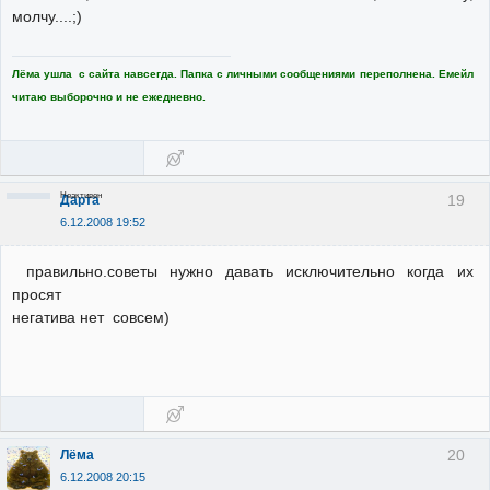
молчу....;)
Лёма ушла с сайта навсегда. Папка с личными сообщениями переполнена. Емейл
читаю выборочно и не ежедневно.
Неактивен
19
Дарта
6.12.2008 19:52
правильно.советы нужно давать исключительно когда их
просят
негатива нет совсем)
20
Лёма
6.12.2008 20:15