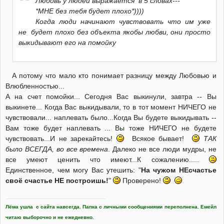
Любовь у людей выражается в 5 словах---
*МНЕ без тебя будет плохо*))))
Когда люди начинают чувствовать что им уже
не будет плохо без объекта якобы любви, они просто
выкидывают его на помойку
А потому что мало кто понимает разницу между Любовью и
Влюбленностью...
А на счет помойки... Сегодня Вас выкинули, завтра -- Вы
выкинете... Когда Вас выкидывали, то в тот момент НИЧЕГО не
чувствовали... наплевать было...Когда Вы будете выкидывать --
Вам тоже будет наплевать ... Вы тоже НИЧЕГО не будете
чувствовать...И не зарекайтесь!
Всякое бывает!
ТАК
было ВСЕГДА, во все времена
. Далеко не все люди мудры, не
все умеют ценить что имеют...К сожалению.....
Единственное, чем могу Вас утешить: "
На чужом НЕсчастье
своё счастье НЕ построишь!
"
Проверено!
Лёма ушла с сайта навсегда. Папка с личными сообщениями переполнена. Емейл
читаю выборочно и не ежедневно.