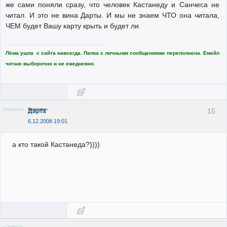
же сами поняли сразу, что человек Кастанеду и Санчеса не
читал. И это не вина Дарты. И мы не знаем ЧТО она читала,
ЧЕМ будет Вашу карту крыть и будет ли.
Лёма ушла с сайта навсегда. Папка с личными сообщениями переполнена. Емейл
читаю выборочно и не ежедневно.
Неактивен
15
Дарта
6.12.2008 19:01
а кто такой Кастанеда?))))