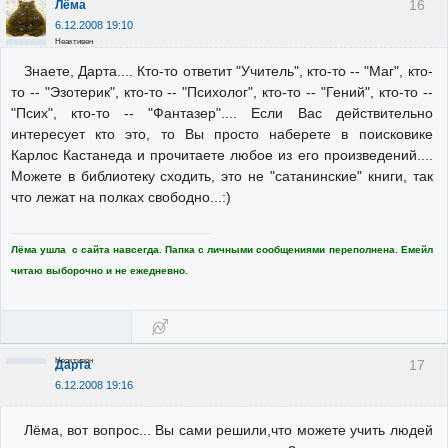
16
Лёма
6.12.2008 19:10
Неактивен
Знаете, Дарта.... Кто-то ответит "Учитель", кто-то -- "Маг", кто-
то -- "Эзотерик", кто-то -- "Психолог", кто-то -- "Гений", кто-то --
"Псих", кто-то -- "Фантазер".... Если Вас действительно
интересует кто это, то Вы просто наберете в поисковике
Карлос Кастанеда и прочитаете любое из его произведений....
Можете в библиотеку сходить, это не "сатанинские" книги, так
что лежат на полках свободно...:)
Лёма ушла с сайта навсегда. Папка с личными сообщениями переполнена. Емейл
читаю выборочно и не ежедневно.
Неактивен
17
Дарта
6.12.2008 19:16
Лёма, вот вопрос... Вы сами решили,что можете учить людей