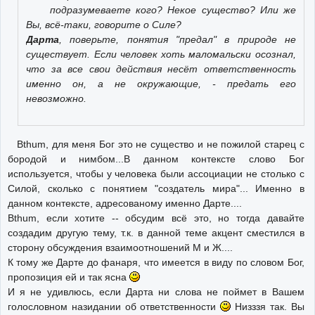
подразумеваете кого? Некое
существо
? Или же
Вы, всё-таки, говорите о Силе?
Дарта
, поверьте, понятия "предал" в природе не
существует. Если человек хоть маломальски осознал,
что за все свои действия несёт ответственность
именно он, а не окружающие, - предать его
невозможно.
Bthum, для меня Бог это не существо и не пожилой старец с
бородой и нимбом...В данном контексте слово Бог
используется, чтобы у человека были ассоциации не столько с
Силой, сколько с понятием "создатель мира"... Именно в
данном контексте, адресованому именно Дарте....
Bthum, если хотите -- обсудим всё это, но тогда давайте
создадим другую тему, т.к. в данной теме акцент сместился в
сторону обсуждения взаимоотношений М и Ж....
К тому же Дарте до фанаря, что имеется в виду по словом Бог,
пропозиция ей и так ясна
И я не удивлюсь, если Дарта ни слова не поймет в Вашем
голословном назидании об ответственности
Низззя так. Вы