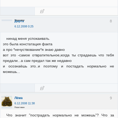
Неактивен
8
Дарта
6.12.2008 0:25
нинад меня успокаивать.
это была констатация факта
а про *нечуствование*я знаю давно
вот это -самое отвратительное,когда ты страдаешь что тебя
предали...а сам предал так же недавно
и осознаёшь это..и поэтому и постадать нормально не
можешь...
9
Лёма
6.12.2008 11:38
Неактивен
Что значит "пострадать нормально не можешь"? Что за