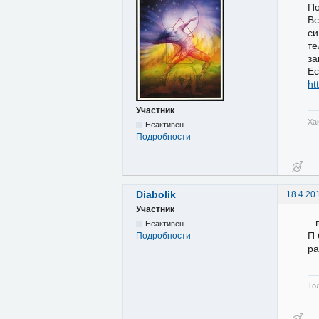
По
Вс
с
те
за
Ес
ht
Участник
Ха
Неактивен
Подробности
Diabolik
18.4.20
Участник
Неактивен
П.
Подробности
ра
Тол