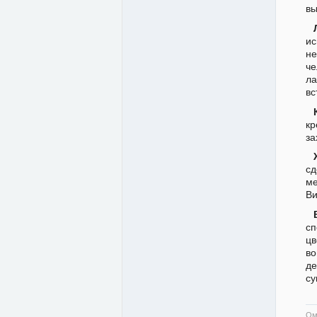
вы
ис
не
ч
ла
вс
кр
за
сд
ме
Ви
сп
цв
во
де
су
Ом