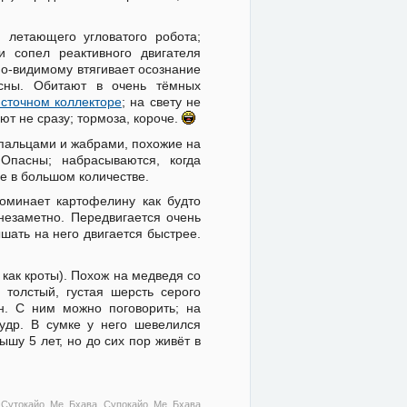
, летающего угловатого робота;
и сопел реактивного двигателя
по-видимому втягивает осознание
асны. Обитают в очень тёмных
 сточном коллекторе
; на свету не
ют не сразу; тормоза, короче.
упальцами и жабрами, похожие на
пасны; набрасываются, когда
е в большом количестве.
оминает картофелину как будто
 незаметно. Передвигается очень
шать на него двигается быстрее.
как кроты). Похож на медведя со
толстый, густая шерсть серого
н. С ним можно поговорить; на
мудр. В сумке у него шевелился
ышу 5 лет, но до сих пор живёт в
 Сутокайо Ме Бхава Супокайо Ме Бхава