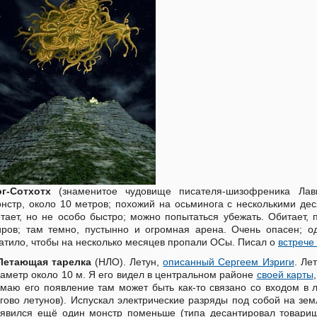
г-Сотхотх
(знаменитое чудовище писателя-шизофреника Лав
нстр, около 10 метров; похожий на осьминога с несколькими де
тает, но не особо быстро; можно попытаться убежать. Обитает,
ров; там темно, пустынно и огромная арена. Очень опасен; о
атило, чтобы на несколько месяцев пропали ОСы. Писал о
встрече 
Летающая тарелка
(НЛО). Летун,
описанный Сергеем Изриги
. Ле
аметр около 10 м. Я его видел в центральном районе
своей карты
маю его появление там может быть как-то связано со входом в 
гово летунов). Испускал электрические разряды под собой на зе
явился ещё один монстр поменьше (типа десантировал товарищ