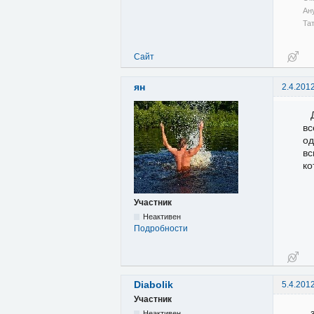
Ан
Та
Сайт
ян
2.4.201
вс
од
вс
ко
Участник
Неактивен
Подробности
Diabolik
5.4.201
Участник
Неактивен