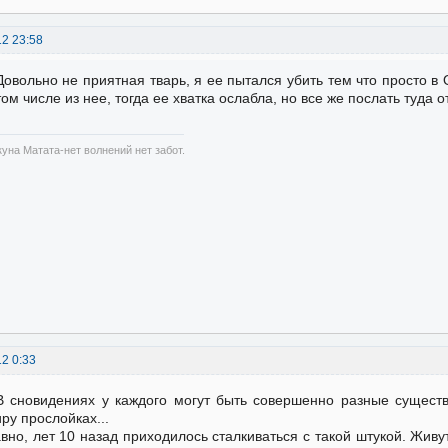
12 23:58
Довольно не приятная тварь, я ее пытался убить тем что просто в 
том числе из нее, тогда ее хватка ослабла, но все же послать туда
куна Матата-нет волнений нет забот.
12 0:33
В сновидениях у каждого могут быть совершенно разные сущест
ру прослойках...
вно, лет 10 назад приходилось сталкиваться с такой штукой. Живу