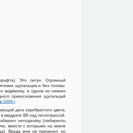
крафта). Это летун. Огромный
сятками щупальцев и без головы.
 по видимому, в одном из нижних
дного прикосновения щупальцей
в 2009 г
.
тающий диск серебристого цвета;
, в квадрате В8 над теплотрассой.
лабиринт неподалёку (лабиринты
млю, вместе с которыми на земле
а). Вреда мне не причинил, но