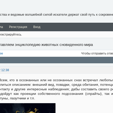
ства и ведомые волшебной силой искатели держат свой путь к сокровен
ла
Регистрация
Вход
гистрируйтесь.
тавляем энциклопедию животных сновиденного мира
ее
Чтобы отправить отв
2 12:38
Всем, кто в осознанных или не осознанных снах встречал любопы
литься описанием: внешний вид, повадки, среда обитания, потенци
нтакту и другие интересные наблюдения; дабы составить своего
дойдут как проекции собственного подсознания (спрайты), так и
туны, лазутчики и т.п.