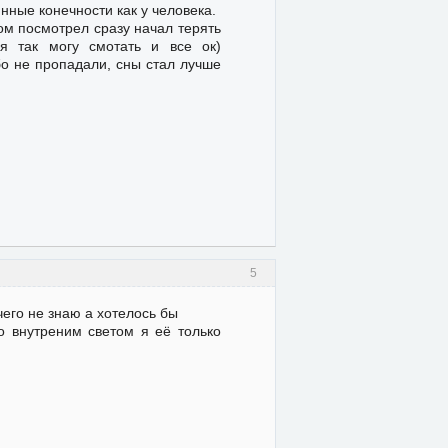
нные конечности как у человека.
ом посмотрел сразу начал терять
я так могу смотать и все ок)
бо не пропадали, сны стал лучше
5
чего не знаю а хотелось бы
но внутреним светом я её только