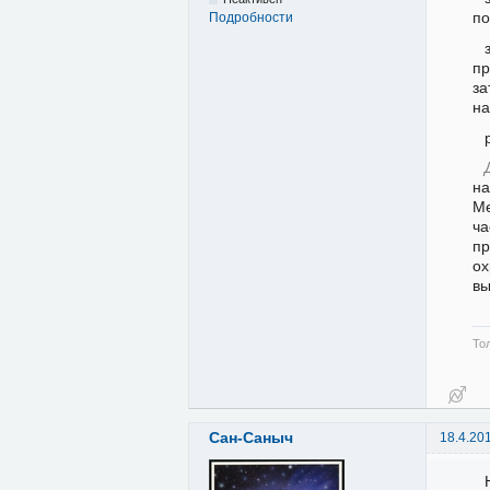
по
Подробности
пр
за
на
на
Ме
ча
пр
ох
вы
Тол
Сан-Саныч
18.4.20