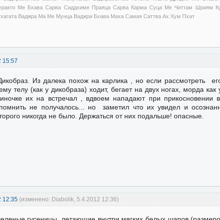
уракто Ме Бхава Сарва Сиддхиме Праяца Сарва Карма Суца Ме Читтам Шриям Ку
тхагата Ваджра Ма Ме Мунца Ваджри Бхава Маха Самая Саттва Ах Хум Пхат
2 15:57
Дикобраз. Из далека похож на карлика , но если рассмотреть ег
ему телу (как у дикобраза) ходит, бегает на двух ногах, морда как
иночке их на встречал , вдвоем нападают при прикосновении 
помнить не получалось... но заметил что их увидел и осознан
торого никогда не было. Держаться от них подальше! опасные.
2 12:35
(изменено: Diabolik, 5.4.2012 12:36)
зеленые гусеницы, летающие внутри мягких белых шаров (размером