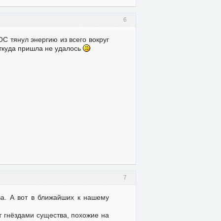
6
ОС тянул энергию из всего вокруг
 откуда пришла не удалось
7
ва. А вот в ближайших к нашему
т гнёздами существа, похожие на