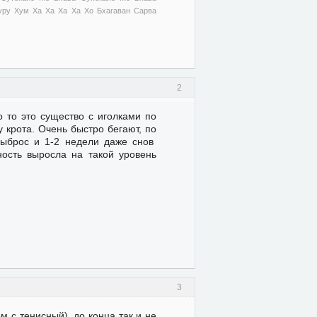
ру Хум Ха Ха Ха Ха Хо Бхагаван Сарва
2
о то это существо с иголками по
 у крота. Очень быстро бегают, по
выброс и 1-2 недели даже снов
ность выросла на такой уровень
3
 с тенисный), до конца так и не