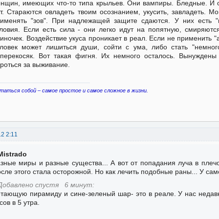
нщин, имеющих что-то типа крыльев. Они вампиры. Бледные. И 
т. Стараются овладеть твоим осознанием, укусить, завладеть. Мо
именять "зов". При надлежащей защите сдаются. У них есть "
ловия. Если есть сила - они легко идут на попятную, смиряют
иночек. Воздействие укуса проникает в реал. Если не применить "а
ловек может лишиться души, сойти с ума, либо стать "немног
перекосяк. Вот такая фигня. Их немного осталось. Вынуждены
роться за выживание.
таться собой – самое простое и самое сложное в жизни.
12 2:11
Mistrado
зные миры и разные существа... А вот от попадания луча в плечо
сле этого стала осторожной. Но как лечить подобные раны... У сам
Добавлено спустя 6 минут:
тающую пирамиду и сине-зеленый шар- это в реале. У нас недав
сов в 5 утра.