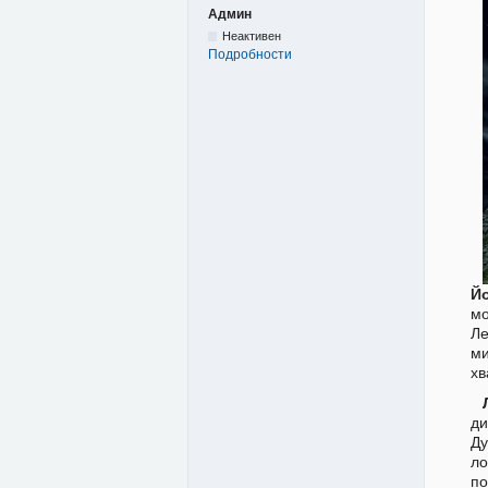
Админ
Неактивен
Подробности
Йо
мо
Ле
ми
хв
ди
Ду
ло
по