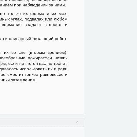
манием при наблюдении за ними.
идно только их форма и их мех,
емных углах, подвалах или любом
 внимания впадают в ярость и
что и описанный летающий робот
л их во сне (вторым зрением).
воеобразные пожиратели низких
м, если нет то он вас не тронет,
давалось использовать их в роли
ние сместит тонкое равновесие и
хники заземления.
4