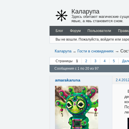
Каларупа
Здесь обитают магические суще
явью, а явь становится сном.
Блог
Форум
Пользователи
Прави
Вы не вошли.
Пожалуйста, войдите или заре
→
Сос
Каларупа
→
Гости в сновидениях
Страницы
1
2
3
4
5
Дал
Сообщения с 1 по 20 из 97
amarakaruna
2.4.201
де
ко
По
ле