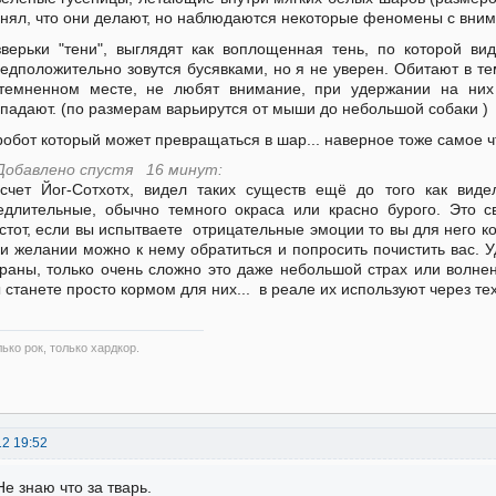
нял, что они делают, но наблюдаются некоторые феномены с вни
зверьки "тени", выглядят как воплощенная тень, по которой в
едположительно зовутся бусявками, но я не уверен. Обитают в т
темненном месте, не любят внимание, при удержании на них
падают. (по размерам варьирутся от мыши до небольшой собаки )
робот который может превращаться в шар... наверное тоже самое 
Добавлено спустя 16 минут:
счет Йог-Сотхотх, видел таких существ ещё до того как виде
длительные, обычно темного окраса или красно бурого. Это с
стот, если вы испытваете отрицательные эмоции то вы для него кор
и желании можно к нему обратиться и попросить почистить вас. У
раны, только очень сложно это даже небольшой страх или волне
 станете просто кормом для них... в реале их используют через те
ько рок, только хардкор.
12 19:52
Не знаю что за тварь.