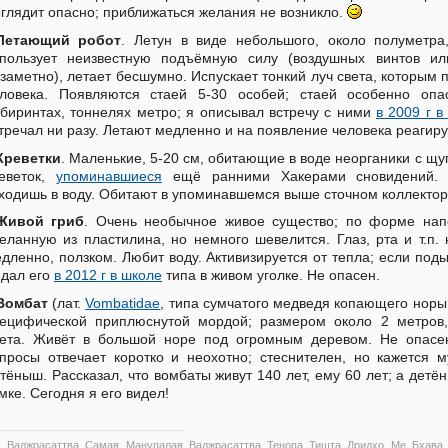
глядит опасно; приближаться желания не возникло.
Летающий робот
. Летун в виде небольшого, около полуметра
пользует неизвестную подъёмную силу (воздушных винтов ил
заметно), летает бесшумно. Испускает тонкий луч света, которым 
еловека. Появляются стаей 5-30 особей; стаей особенно оп
биринтах, тоннелях метро; я описывал встречу с ними
в 2009 г в
тречал ни разу. Летают медленно и на появление человека реагиру
Креветки
. Маленькие, 5-20 см, обитающие в воде неорганики с щ
еветок,
упоминавшиеся
ещё ранними Хакерами сновидений. О
ходишь в воду. Обитают в упоминавшемся выше сточном коллектор
Живой гриб
. Очень необычное живое существо; по форме нап
еланную из пластилина, но немного шевелится. Глаз, рта и т.п.
дленно, ползком. Любит воду. Активизируется от тепла; если поды
дал его
в 2012 г в школе
типа в живом уголке. Не опасен.
Вомбат
(лат.
Vombatidae
, типа сумчатого медведя копающего норы 
ецифической приплюснутой мордой; размером около 2 метров, 
ета. Живёт в большой норе под огромным деревом. Не опасе
просы отвечает коротко и неохотно; стеснителен, но кажется 
тёныш. Рассказал, что вомбаты живут 140 лет, ему 60 лет; а детён
мке. Сегодня я его видел!
 Ваджрасаттва Самая Манупалая Ваджрасаттва Тенопа Тишта Дридхо Ме Бхава