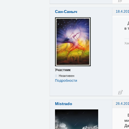
Сан-Саныч
18.4.20
в 
Ха
Участник
Неактивен
Подробности
Mistrado
26.4.20
ми
Да