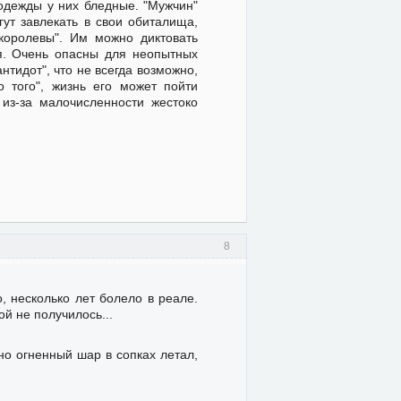
одежды у них бледные. "Мужчин"
гут завлекать в свои обиталища,
королевы". Им можно диктовать
ся. Очень опасны для неопытных
нтидот", что не всегда возможно,
о того", жизнь его может пойти
 из-за малочисленности жестоко
8
, несколько лет болело в реале.
ой не получилось...
но огненный шар в сопках летал,