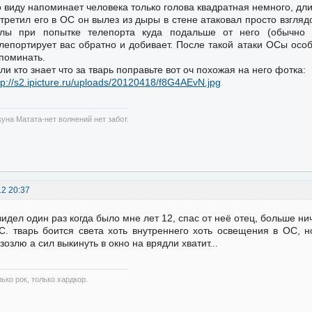
 виду напоминает человека только голова квадратная немного, дли
третил его в ОС он вылез из дыры в стене атаковал просто взгляд
илы при попытке телепорта куда подальше от него (обычно 
лепортирует вас обратно и добивает. После такой атаки ОСы осо
поминать.
ли кто знает что за тварь поправьте вот оч похожая на него фотка:
tp://s2.ipicture.ru/uploads/20120418/f8G4AEvN.jpg
куна Матата-нет волнений нет забот.
12 20:37
видел один раз когда было мне лет 12, спас от неё отец, больше ни
С. тварь боится света хоть внутреннего хоть освещения в ОС, 
зозлю а сил выкинуть в окно на врядли хватит...
ько рок, только хардкор.