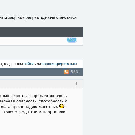
ным закуткам разума, где сны становятся
244
ет, вы должны
войти
или
зарегистрироваться
RSS
1
тных животных, предлагаю здесь
альная опасность, способность к
 рода энциклопедию животных
.
 всякого рода гости-неорганики: