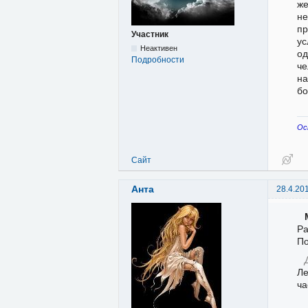
же
не
пр
Участник
ус
Неактивен
од
Подробности
че
на
бо
Ос
Сайт
Анта
28.4.20
Ра
По
Ле
ча