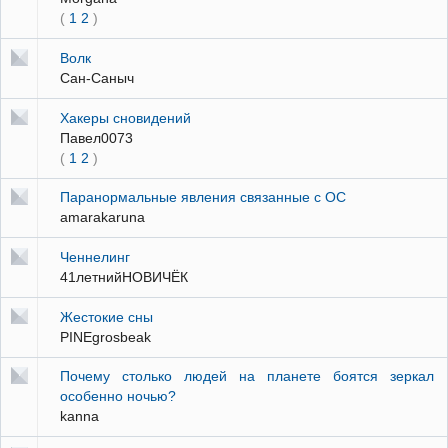
(
1
2
)
Волк
Сан-Саныч
Хакеры сновидений
Павел0073
(
1
2
)
Паранормальные явления связанные с ОС
amarakaruna
Ченнелинг
41летнийНОВИЧЁК
Жестокие сны
PINEgrosbeak
Почему столько людей на планете боятся зеркал
особенно ночью?
kanna