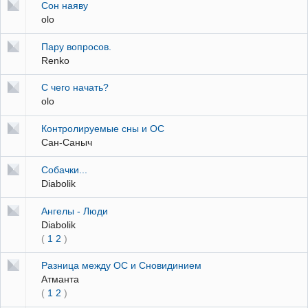
Сон наяву
olo
Пару вопросов.
Renko
С чего начать?
olo
Контролируемые сны и ОС
Сан-Саныч
Собачки...
Diabolik
Ангелы - Люди
Diabolik
(
1
2
)
Разница между ОС и Сновидинием
Атманта
(
1
2
)