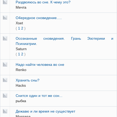
Раздвояюсь во сне. К чему это?
Мечта
О4ередное сновидение.....
Xset
(
1
2
)
Осознанные сновидения. Грань Эзотерики и
Психиатрии.
Saturn
(
1
2
)
Надо найти человека во сне
Renko
Хранить сны?
Hacks
Снится один и тот же сон...
рыбка
Дежавю и ли время не существует
Morgana