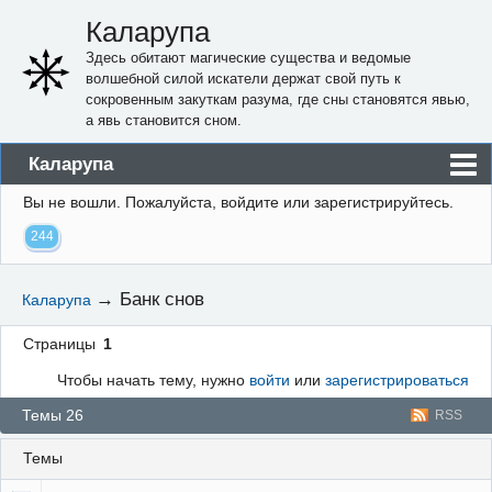
Каларупа
Здесь обитают магические существа и ведомые
волшебной силой искатели держат свой путь к
сокровенным закуткам разума, где сны становятся явью,
а явь становится сном.
Каларупа
Вы не вошли.
Пожалуйста, войдите или зарегистрируйтесь.
Блог
244
Форум
Пользователи
→
Банк снов
Каларупа
Правила
Страницы
1
Регистрация
Чтобы начать тему, нужно
войти
или
зарегистрироваться
Вход
Темы 26
RSS
Темы