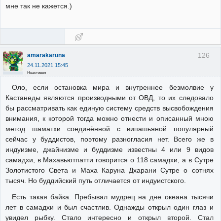
мне так не кажется.)
126
amarakaruna
24.11.2021 15:45
Неактивен
Оло, если остановка мира и внутреннее безмолвие у
Кастанеды являются производными от ОВД, то их следовало
бы рассматривать как единую систему средств высвобождения
внимания, к которой тогда можно отнести и описанный мною
метод шаматхи соединённой с випашьяной популярный
сейчас у буддистов, поэтому разногласия нет. Всего же в
индуизме, джайнизме и буддизме известны 4 или 9 видов
самадхи, в Махавьютпатти говорится о 118 самадхи, а в Сутре
Золотистого Света и Маха Каруна Дхарани Сутре о сотнях
тысяч. Но буддийский путь отличается от индуистского.
Есть такая байка. Пребывал мудрец на дне океана тысячи
лет в самадхи и был счастлив. Однажды открыл один глаз и
увидел рыбку. Стало интересно и открыл второй. Стал