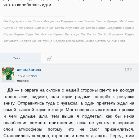
что-то колебалась идти.
Ом Ваджрасаттва Самая Манупалая Ваджрасаттва Тенопа Тишта Дридхо Ме Бхава
Сутокайо Ме Бхава Супокайо Ме Бхава Ануракто Ме Бхава Сарва Сиддхиме Праяца
Сарва Карма Суца Ме Читтам Шриям Куру Хум Ха Ха Ха Ха Хо Бхагаван Сарва
Татхагата Ваджра Ма Ме Мунца Ваджри Бхава Маха Самая Саттва Ах Хум Пхат
Сайт
132
amarakaruna
7.5.2022 9:21
Неактивен
Д8
— в овраге на склоне с нашей стороны где-то не доходя
горнолыжки, видимо, шли горки рядами поперёк к речушке
внизу. Отправились туда с чуваком, а один приятель ждал на
самой высокой горке в конце. Мог совершать затяжные прыжки
и чем дальше шли, тем выше я подлетал, как бы из-за
ослабления земного притяжения, пока не улетел в верхние
слои атмосферы потому что не смог приземлиться.
Становилось холодно, страшно и нечем дышать. Перед этим