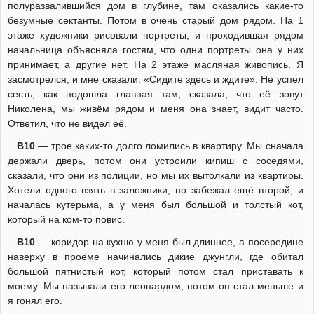
полуразвалившийся дом в глубине, там оказались какие-то
безумные сектанты. Потом в очень старый дом рядом. На 1
этаже художники рисовали портреты, и проходившая рядом
начальница объясняла гостям, что одни портреты она у них
принимает, а другие нет. На 2 этаже масляная живопись. Я
засмотрелся, и мне сказали: «Сидите здесь и ждите». Не успел
сесть, как подошла главная там, сказала, что её зовут
Николена, мы живём рядом и меня она знает, видит часто.
Ответил, что не видел её.
В10
— трое каких-то долго ломились в квартиру. Мы сначала
держали дверь, потом они устроили кипиш с соседями,
сказали, что они из полиции, но мы их вытолкали из квартиры.
Хотели одного взять в заложники, но забежал ещё второй, и
началась кутерьма, а у меня был большой и толстый кот,
который на ком-то повис.
В10
— коридор на кухню у меня был длиннее, а посередине
наверху в проёме начинались дикие джунгли, где обитал
большой пятнистый кот, который потом стал приставать к
моему. Мы называли его леопардом, потом он стал меньше и
я гонял его.