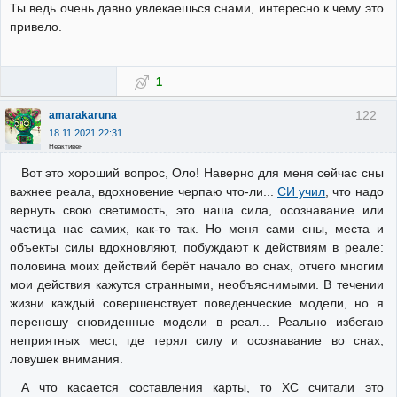
Ты ведь очень давно увлекаешься снами, интересно к чему это
привело.
1
122
amarakaruna
18.11.2021 22:31
Неактивен
Вот это хороший вопрос, Оло! Наверно для меня сейчас сны
важнее реала, вдохновение черпаю что-ли...
СИ учил
, что надо
вернуть свою светимость, это наша сила, осознавание или
частица нас самих, как-то так. Но меня сами сны, места и
объекты силы вдохновляют, побуждают к действиям в реале:
половина моих действий берёт начало во снах, отчего многим
мои действия кажутся странными, необъяснимыми. В течении
жизни каждый совершенствует поведенческие модели, но я
переношу сновиденные модели в реал... Реально избегаю
неприятных мест, где терял силу и осознавание во снах,
ловушек внимания.
А что касается составления карты, то ХС считали это