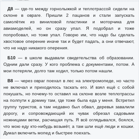
Д8
— где-то между горнолыжкой и теплотрассой сидели на
склоне в овраге. Пришли 2 пацанов и стали запускать
самолётик из виниловой пластинки и моторчика для
авиамоделей, но он сразу упал. Я подобрал и тоже
попробовал, но тоже упал. Говорю им, что надо бы сделать
хвостовое оперение иначе так и будет падать, а они отвечают,
что не надо никакого оперения.
Б10
— в школе выдавали свидетельства об образовании.
Одним дали сразу. У кого проблема с документами, потом. А
мои потеряли, долго там ходил, только потом нашли.
В8
— через овраг поехал в лес на электромопеде, но часто
не включал и приходилось таскать его. И взял ещё с собой
покушать, но почему-то оставил на склоне возле теплотрассы
на полпути к домику там, где тоже была еда у меня. Встретил
группу туристов, а там недавно был обвал, деревья завалили
дорогу, и сопровождающий их чувак обрезал садовыми
ножницами ветки, расчищая путь. Я всё оглядывался, боялся,
что мою еду кто-нибудь возьмёт, а там шли ещё люди и кошки.
Думал включить мопед и быстрее поехать.