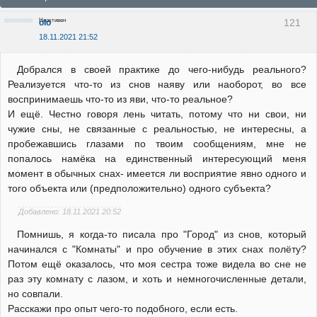
Неактивен
121
olo
18.11.2021 21:52
Добрался в своей практике до чего-нибудь реального?
Реализуется что-то из снов наяву или наоборот, во все
воспринимаешь что-то из яви, что-то реальное?
И ещё. Честно говоря лень читать, потому что ни свои, ни
чужие сны, не связанные с реальностью, не интересны, а
пробежавшись глазами по твоим сообщениям, мне не
попалось намёка на единственный интересующий меня
момент в обычных снах- имеется ли восприятие явно одного и
того объекта или (предположительно) одного субъекта?
Добавлено: 18.11.2021 20:52
Помнишь, я когда-то писала про "Город" из снов, который
начинался с "Комнаты" и про обучение в этих снах полёту?
Потом ещё оказалось, что моя сестра тоже видела во сне не
раз эту комнату с лазом, и хоть и немногочисленные детали,
но совпали.
Расскажи про опыт чего-то подобного, если есть.