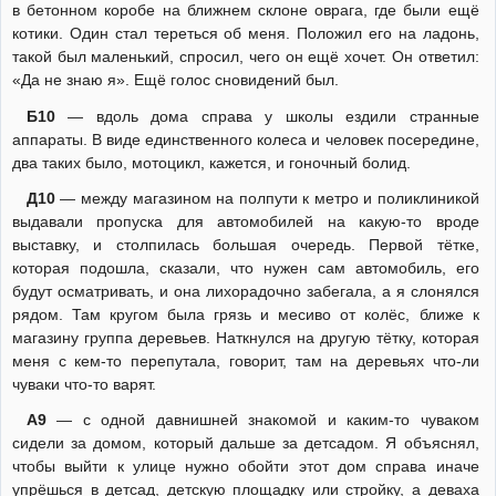
в бетонном коробе на ближнем склоне оврага, где были ещё
котики. Один стал тереться об меня. Положил его на ладонь,
такой был маленький, спросил, чего он ещё хочет. Он ответил:
«Да не знаю я». Ещё голос сновидений был.
Б10
— вдоль дома справа у школы ездили странные
аппараты. В виде единственного колеса и человек посередине,
два таких было, мотоцикл, кажется, и гоночный болид.
Д10
— между магазином на полпути к метро и поликлиникой
выдавали пропуска для автомобилей на какую-то вроде
выставку, и столпилась большая очередь. Первой тётке,
которая подошла, сказали, что нужен сам автомобиль, его
будут осматривать, и она лихорадочно забегала, а я слонялся
рядом. Там кругом была грязь и месиво от колёс, ближе к
магазину группа деревьев. Наткнулся на другую тётку, которая
меня с кем-то перепутала, говорит, там на деревьях что-ли
чуваки что-то варят.
А9
— с одной давнишней знакомой и каким-то чуваком
сидели за домом, который дальше за детсадом. Я объяснял,
чтобы выйти к улице нужно обойти этот дом справа иначе
упрёшься в детсад, детскую площадку или стройку, а деваха