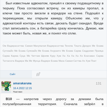
Был известным адвокатом, пришёл к своему подзащитному в
тюрьму. Пока согласовал встречу, он из камеры пропал, а
ключи там просто висели в коридоре на стене. Подошёл к
тюремщикам, мы открыли камеру. Объясняю им, что у
адвокатской конторы есть связи, дескать будет скандал. Вроде
стал записывать сон, а батарейка сразу кончилась. Думаю, как
такое может быть, новая же, и понял что сплю.
Ом Ваджрасаттва Самая Манупалая Ваджрасаттва Тенопа Тишта Дридхо Ме Бхава
Сутокайо Ме Бхава Супокайо Ме Бхава Ануракто Ме Бхава Сарва Сиддхиме Праяца
Сарва Карма Суца Ме Читтам Шриям Куру Хум Ха Ха Ха Ха Хо Бхагаван Сарва
Татхагата Ваджра Ма Ме Мунца Ваджри Бхава Маха Самая Саттва Ах Хум Пхат
Сайт
131
amarakaruna
16.4.2022 12:15
Неактивен
В10
— напротив через дорогу за домами была
полузаброшенная территория. Сначала забрёл в