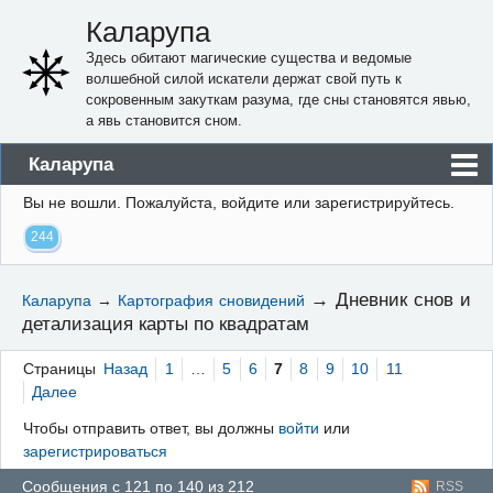
Каларупа
Здесь обитают магические существа и ведомые
волшебной силой искатели держат свой путь к
сокровенным закуткам разума, где сны становятся явью,
а явь становится сном.
Каларупа
Вы не вошли.
Пожалуйста, войдите или зарегистрируйтесь.
Блог
244
Форум
Пользователи
→
Дневник снов и
Каларупа
→
Картография сновидений
детализация карты по квадратам
Правила
Регистрация
Страницы
Назад
1
…
5
6
7
8
9
10
11
Далее
Вход
Чтобы отправить ответ, вы должны
войти
или
зарегистрироваться
Сообщения с 121 по 140 из 212
RSS