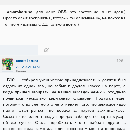
amarakaruna
, для меня ОВД- это состояние, а не идея.)
Просто опыт восприятия, который ты описываешь, не похож на
то, что я называю ОВД, только и всего.)
128
amarakaruna
20.12.2021 13:34
Неактивен
Б10
— собирал ученические принадлежности и должен был
отдать их одной там, но забыл в другом классе на парте, а
когда пришёл забирать, не нашёл закладок неких и откуда-то
появилось несколько карманных словарей. Подумал ещё,
потому что во сне, но это не отменяет того, что закладки надо
найти. Стал рыться, но деваха за партой закипишилась.
Сказал, что только наведу порядок, заберу с её парты мусор,
ей же лучше. Стала перебирать что я набрал, другая с
соседнего ряда заметила один конспект у меня и попросила