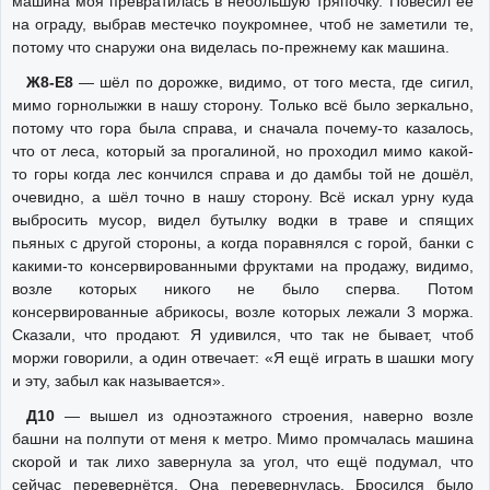
машина моя превратилась в небольшую тряпочку. Повесил её
на ограду, выбрав местечко поукромнее, чтоб не заметили те,
потому что снаружи она виделась по-прежнему как машина.
Ж8-Е8
— шёл по дорожке, видимо, от того места, где сигил,
мимо горнолыжки в нашу сторону. Только всё было зеркально,
потому что гора была справа, и сначала почему-то казалось,
что от леса, который за прогалиной, но проходил мимо какой-
то горы когда лес кончился справа и до дамбы той не дошёл,
очевидно, а шёл точно в нашу сторону. Всё искал урну куда
выбросить мусор, видел бутылку водки в траве и спящих
пьяных с другой стороны, а когда поравнялся с горой, банки с
какими-то консервированными фруктами на продажу, видимо,
возле которых никого не было сперва. Потом
консервированные абрикосы, возле которых лежали 3 моржа.
Сказали, что продают. Я удивился, что так не бывает, чтоб
моржи говорили, а один отвечает: «Я ещё играть в шашки могу
и эту, забыл как называется».
Д10
— вышел из одноэтажного строения, наверно возле
башни на полпути от меня к метро. Мимо промчалась машина
скорой и так лихо завернула за угол, что ещё подумал, что
сейчас перевернётся. Она перевернулась. Бросился было