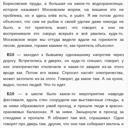
Борисовские пруды, а большая на какое-то водохранилище,
которое называют Московским морем, на машине это не
проблема, но и здесь клёв есть, и ушёл. Я им потом долго
объяснял, что сам не рыбак и своей удочки даже никогда не
было, и тот приятель знает, что говорит, а они не
воспринимали это озерцо всерьёз и всё рвались куда-то.
Московское море мы оттуда видели вдали на горизонте за
лесом, домами, горами какими-то, как приятель объяснял.
В10
— заходил к бывшему однокашнику напротив через
дорогу. Встретились в дверях, он куда-то спешил, говорит, у
них электричество отключили и какая-то авария из-за этого
вроде как. Потом его мама. Спросил насчёт электричества,
может затопило из-за этого. Говорит, да какое там. А на кухне,
видно, полно людей. Что-то едят.
Б10
— в школе было какое-то мероприятие навроде
фестиваля, вдоль стен соорудили как выставочные стенды, а
за ними образовался узкий проход, и пришли люди в красно-
оранжевых балахонах. Я за ними. Занырнули в проход за
стендами и пропали. Я облазил там всё, спрашивал. Одни
говорят про дверь там, другие, что они там собирают мелочь и