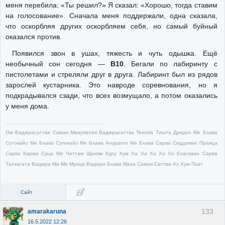
меня перебила: «Ты решил?» Я сказал: «Хорошо, тогда ставим
на голосование». Сначала меня поддержали, одна сказала,
что оскорбляя других оскорбляем себя, но самый буйный
оказался против.
Появился звон в ушах, тяжесть и чуть одышка. Ещё
необычный сон сегодня —
В10
. Бегали по лабиринту с
пистолетами и стреляли друг в друга. Лабиринт был из рядов
зарослей кустарника. Это навроде соревнования, но я
подкрадывался сзади, что всех возмущало, а потом оказались
у меня дома.
Ом Ваджрасаттва Самая Манупалая Ваджрасаттва Тенопа Тишта Дридхо Ме Бхава
Сутокайо Ме Бхава Супокайо Ме Бхава Ануракто Ме Бхава Сарва Сиддхиме Праяца
Сарва Карма Суца Ме Читтам Шриям Куру Хум Ха Ха Ха Ха Хо Бхагаван Сарва
Татхагата Ваджра Ма Ме Мунца Ваджри Бхава Маха Самая Саттва Ах Хум Пхат
Сайт
133
amarakaruna
16.5.2022 12:26