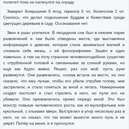
полетел пока не наткнулся на ограду.
Заварил боярышник 6 ягод, гармалу 5 чл, болиголов 1 чл.
Снилось, что делал подношения буддам и божествам среди
цветущих деревьев в саду. Осознавания нет.
Звон в ушах усилился. В люцидном сне был в некоем парке
развлечений и там были отведены места, где выставлена
информация о девочке, которая стала заниматься магией и
сломала себе жизнь, с её фотографиями. Зашёл в один
павильон, а там на полу странное человекоподобное существо
с отрубленной головой и связанными за спиной руками, но
ещё как будто живое. Решил, раз сон мой, пусть руки
развяжутся. Они развязались, голова встала на место, но оно
сказало, что ему лучше, чтобы его убили отрубив голову, чем
застрелили, и стало гоняться за мной и летать. Намерением
создал пистолет и стал стрелять в него, но пули его не
убивали. Оно приземлилось прямо передо мной. Это был
монстр повыше человеческого роста, как из мультфильма или
кукольный, с клыками вверх. Выстрелил в упор несколько раз в
него, но он сказал, что так может вынести много пуль и не
умрёт. Попёр на меня, и я проснулся.