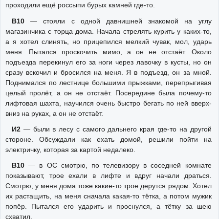
проходили ещё россыпи бурых камней где-то.
В10
— стояли с одной давнишней знакомой на углу
магазинчика с торца дома. Начала стрелять курить у каких-то,
а я хотел слинять, но прицепился мелкий чувак, мол, ударь
меня. Пытался проскочить мимо, а он не отстаёт. Около
подъезда перекинул его за ноги через лавочку в кусты, но он
сразу вскочил и бросился на меня. Я в подъезд, он за мной.
Поднимался по лестнице большими прыжками, перепрыгивая
целый пролёт, а он не отстаёт. Посередине была почему-то
лифтовая шахта, научился очень быстро бегать по ней вверх-
вниз на руках, а он не отстаёт.
И2
— были в лесу с самого дальнего края где-то на другой
стороне. Обсуждали как ехать домой, решили пойти на
электричку, которая за картой недалеко.
В10
— в ОС смотрю, по телевизору в соседней комнате
показывают, трое ехали в лифте и вдруг начали драться.
Смотрю, у меня дома тоже какие-то трое дерутся рядом. Хотел
их растащить, на меня сначала какая-то тётка, а потом мужик
попёр. Пытался его ударить и проснулся, а тётку за шею
схватил.