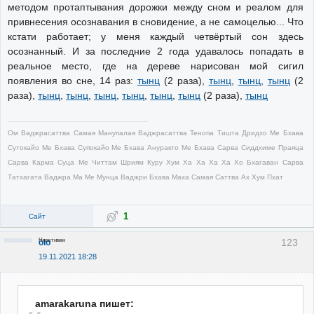
методом протаптывания дорожки между сном и реалом для
привнесения осознавания в сновидение, а не самоцелью... Что
кстати работает; у меня каждый четвёртый сон здесь
осознанный. И за последние 2 года удавалось попадать в
реальное место, где на дереве нарисован мой сигил
появления во сне, 14 раз:
тынц
(2 раза),
тынц
,
тынц
,
тынц
(2
раза),
тынц
,
тынц
,
тынц
,
тынц
,
тынц
,
тынц
(2 раза),
тынц
Ом Ваджрасаттва Самая Манупалая Ваджрасаттва Тенопа Тишта Дридхо Ме Бхава
Сутокайо Ме Бхава Супокайо Ме Бхава Ануракто Ме Бхава Сарва Сиддхиме Праяца
Сарва Карма Суца Ме Читтам Шриям Куру Хум Ха Ха Ха Ха Хо Бхагаван Сарва
Татхагата Ваджра Ма Ме Мунца Ваджри Бхава Маха Самая Саттва Ах Хум Пхат
1
Сайт
Неактивен
123
olo
19.11.2021 18:28
amarakaruna пишет: