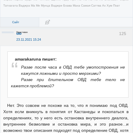
Татхагата Ваджра Ма Ме Мунца Ваджри Бхава Маха Самая Саттва Ах Хум Пхат
Сайт
Неактивен
125
olo
23.11.2021 15:24
amarakaruna пишет:
Разве после часа в ОВД тебе умопостроения не
кажутся ложными и просто мерзкими?
Разве при длительном ОВД тебе тело не
кажется проблемой?
Нет. Это совсем не похоже на то, что я понимаю под ОВД.
Хотя если вникнуть в понятия от Кастанеды и покопаться в
определениях, то у него есть остановка внутреннего диалога,
внутреннее безмолвие и остановка мира, и это разное...и
возможно твои описания подходят под определение ОВД, хотя