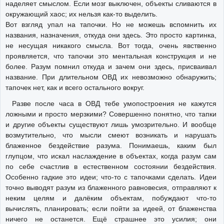
наделяет смыслом. Если мозг выключен, объекты сливаются в
окружающий хаос; их нельзя как-то выделить.
Вот взгляд упал на тапочки. Но не можешь вспомнить их
названия, назначения, откуда они здесь. Это просто картинка,
не несущая никакого смысла. Вот тогда, очень явственно
проявляется, что тапочки это ментальная конструкция и не
более. Разум помнил откуда и зачем они здесь, присваивал
название. При длительном ОВД их невозможно обнаружить;
тапочек нет, как и всего остального вокруг.
Разве после часа в ОВД тебе умопостроения не кажутся
ложными и просто мерзкими? Совершенно понятно, что тапки
и другие объекты существуют лишь умозрительно. И вообще
возмутительно, что мысли смеют возникать и нарушать
блаженное бездействие разума. Понимаешь, каким был
глупцом, что искал наслаждение в объектах, когда разум сам
по себе счастлив в естественном состоянии бездействия.
Особенно гадкие это идеи; что-то с тапочками сделать. Идеи
точно выводят разум из блаженного равновесия, отправляют к
неким целям и далёким объектам, побуждают что-то
вычислять, планировать; если пойти за идеей, от блаженства
ничего не останется. Ещё страшнее это усилия; они