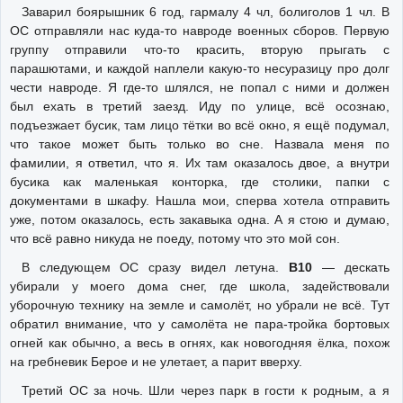
Заварил боярышник 6 год, гармалу 4 чл, болиголов 1 чл. В
ОС отправляли нас куда-то навроде военных сборов. Первую
группу отправили что-то красить, вторую прыгать с
парашютами, и каждой наплели какую-то несуразицу про долг
чести навроде. Я где-то шлялся, не попал с ними и должен
был ехать в третий заезд. Иду по улице, всё осознаю,
подъезжает бусик, там лицо тётки во всё окно, я ещё подумал,
что такое может быть только во сне. Назвала меня по
фамилии, я ответил, что я. Их там оказалось двое, а внутри
бусика как маленькая конторка, где столики, папки с
документами в шкафу. Нашла мои, сперва хотела отправить
уже, потом оказалось, есть закавыка одна. А я стою и думаю,
что всё равно никуда не поеду, потому что это мой сон.
В следующем ОС сразу видел летуна.
В10
— дескать
убирали у моего дома снег, где школа, задействовали
уборочную технику на земле и самолёт, но убрали не всё. Тут
обратил внимание, что у самолёта не пара-тройка бортовых
огней как обычно, а весь в огнях, как новогодняя ёлка, похож
на гребневик Берое и не улетает, а парит вверху.
Третий ОС за ночь. Шли через парк в гости к родным, а я