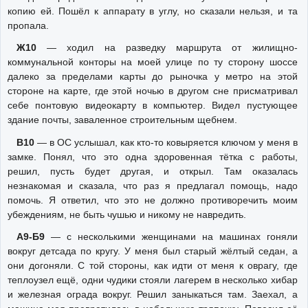
копию ей. Пошёл к аппарату в углу, но сказали нельзя, и та
пропала.
Ж10
— ходил на разведку маршрута от жилищно-
коммунальной конторы на моей улице по ту сторону шоссе
далеко за пределами карты до рыночка у метро на этой
стороне на карте, где этой ночью в другом сне присматривал
себе понтовую видеокарту в компьютер. Видел пустующее
здание почты, заваленное строительным щебнем.
В10
— в ОС услышал, как кто-то ковыряется ключом у меня в
замке. Понял, что это одна здоровенная тётка с работы,
решил, пусть будет другая, и открыл. Там оказалась
незнакомая и сказала, что раз я предлагал помощь, надо
помочь. Я ответил, что это не должно противоречить моим
убеждениям, не быть чушью и никому не навредить.
А9-Б9
— с несколькими женщинами на машинах гоняли
вокруг детсада по кругу. У меня был старый жёлтый седан, а
они догоняли. С той стороны, как идти от меня к оврагу, где
теплоузел ещё, одни чудики стояли лагерем в несколько хибар
и железная ограда вокруг. Решил заныкаться там. Заехал, а