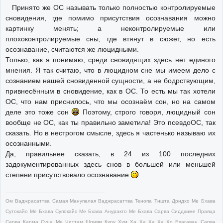
Принято же ОС называть только полностью контролируемые
сновидения, где помимо присутствия осознавания можно
картинку менять; а неконтролируемые или
плохоконтролируемые сны, где втянут в сюжет, но есть
осознавание, считаются же люцидными.
Только, как я понимаю, среди сновидящих здесь нет единого
мнения. Я так считаю, что в люцидном сне мы имеем дело с
сознанием нашей сновиденной сущности, а не бодрствующим,
привнесённым в сновидение, как в ОС. То есть мы так хотели
ОС, что нам приснилось, что мы осознаём сон, но на самом
деле это тоже сон
Поэтому, строго говоря, люцидный сон
вообще не ОС, как ты правильно заметила! Это псевдоОС, так
сказать. Но в нестрогом смысле, здесь я частенько называю их
осознанными.
Да, правильнее сказать, в 24 из 100 последних
задокументированных здесь снов в большей или меньшей
степени присутствовало осознавание
Ом Ваджрасаттва Самая Манупалая Ваджрасаттва Тенопа Тишта Дридхо Ме Бхава
Сутокайо Ме Бхава Супокайо Ме Бхава Ануракто Ме Бхава Сарва Сиддхиме Праяца
Сарва Карма Суца Ме Читтам Шриям Куру Хум Ха Ха Ха Ха Хо Бхагаван Сарва