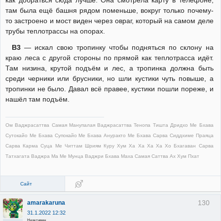
как добраться сюда лучше. Она смотрела карту в телефоне,
там была ещё башня рядом поменьше, вокруг только почему-
то застроено и мост виден через овраг, который на самом деле
трубы теплотрассы на опорах.
В3
— искал свою тропинку чтобы подняться по склону на
краю леса с другой стороны по прямой как теплотрасса идёт.
Там низина, крутой подъём и лес, а тропинка должна быть
среди черники или брусники, но шли кустики чуть повыше, а
тропинки не было. Давал всё правее, кустики пошли пореже, и
нашёл там подъём.
Ом Ваджрасаттва Самая Манупалая Ваджрасаттва Тенопа Тишта Дридхо Ме Бхава
Сутокайо Ме Бхава Супокайо Ме Бхава Ануракто Ме Бхава Сарва Сиддхиме Праяца
Сарва Карма Суца Ме Читтам Шриям Куру Хум Ха Ха Ха Ха Хо Бхагаван Сарва
Татхагата Ваджра Ма Ме Мунца Ваджри Бхава Маха Самая Саттва Ах Хум Пхат
Сайт
130
amarakaruna
31.1.2022 12:32
Неактивен