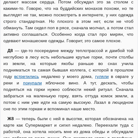
делают массаж сердца. Потом обсуждал это за столом с
какими-то. Говорю, что на буддийских монахов похожи, но те
выглядят не так, можно посмотреть в интернете, у них одежда
строго стандартная. Но плохого в этом нет, если не чтоб
обмануть. Там сидел поп в рясе, сначала молчал, а потом стал
активно соглашаться. Особенно когда стал про мирян, что
одевают монашеские одежды. Говорит, это самое плохое.
Д8
— где-то посередине между теплотрассой и дамбой той
неглубоко в лесу есть небольшие крутые горки, почти столбы
из земли, на которые якобы раньше во снах учила
подниматься та самая бывшая коллега, с которой в прошлом
году
встретились
недалеко у моего дома,
гуляли
в овраге у
реки и
покупали
яблочное вино. А тут, дескать, чтобы
подняться на горки нужно соблюсти некий ритуал. Сначала
забраться на маленькую горку, взять оттуда комок земли, а
потом с ним уже идти на самую высокую. Лазал в люцидном
сне по этим горкам и вспоминал наше место.
Ж8
— теперь были с ней в высотке, которая обозначена на
карте как Супермаркет и сигил недалеко. Переехали туда с
работой, она хотела носить мне из дома обеды и обсуждали