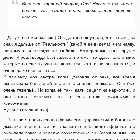
Вот это хороший вопрос, Оло! Наверно для меня
сейчас сны важнее реала, вдохновение черпаю
что-ли...
Да уж, все мы разные.) Я с детства ощущала, что во сне, во
снах я дальше от "Реальности" (какой я её видела), чем наяву,
поэтому сны никогда не любила. Намеренные сны- другое
дело. И реал всегда был важнее, потому что здесь тело и мир,
которые во сне никуда не деваются, хоть и не осознаются, и
очень даже влияют на сон.
К примеру моя сестра, когда умирала от рака, всё время
испытывала боль, и ей постоянно снились кошмары. Сон был
очень тяжёлый. Но когда ей таки дали рецепт на наркотики, и
она стала принимать их, то сны стали приятными и
красочными.
Ну ты и сам знаешь.))
Раньше я практиковала физические упражнения и йоговское
дыхание перед сном, и в качестве побочного эффекта это
вызывало яркие и нередко сознательные сны(осознанными их
язык не поворачивается назвать, потому что в моём