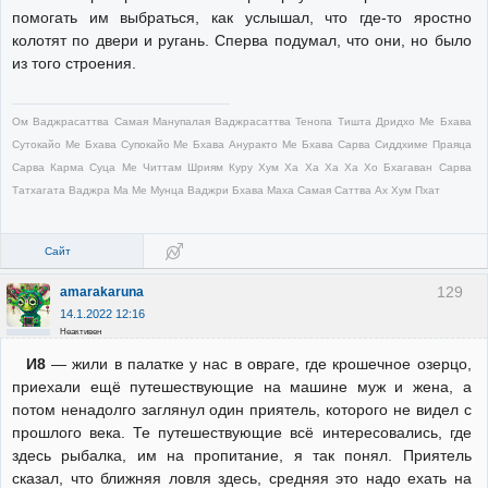
помогать им выбраться, как услышал, что где-то яростно
колотят по двери и ругань. Сперва подумал, что они, но было
из того строения.
Ом Ваджрасаттва Самая Манупалая Ваджрасаттва Тенопа Тишта Дридхо Ме Бхава
Сутокайо Ме Бхава Супокайо Ме Бхава Ануракто Ме Бхава Сарва Сиддхиме Праяца
Сарва Карма Суца Ме Читтам Шриям Куру Хум Ха Ха Ха Ха Хо Бхагаван Сарва
Татхагата Ваджра Ма Ме Мунца Ваджри Бхава Маха Самая Саттва Ах Хум Пхат
Сайт
129
amarakaruna
14.1.2022 12:16
Неактивен
И8
— жили в палатке у нас в овраге, где крошечное озерцо,
приехали ещё путешествующие на машине муж и жена, а
потом ненадолго заглянул один приятель, которого не видел с
прошлого века. Те путешествующие всё интересовались, где
здесь рыбалка, им на пропитание, я так понял. Приятель
сказал, что ближняя ловля здесь, средняя это надо ехать на