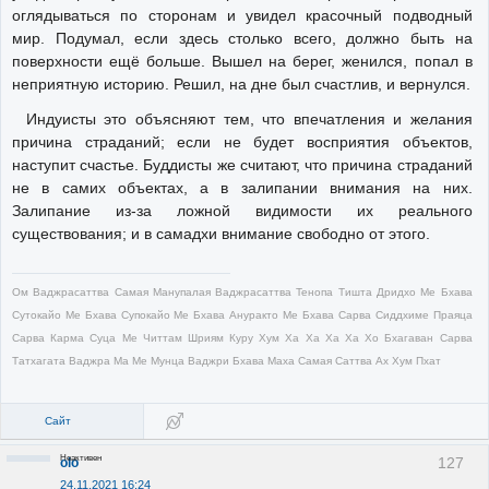
оглядываться по сторонам и увидел красочный подводный
мир. Подумал, если здесь столько всего, должно быть на
поверхности ещё больше. Вышел на берег, женился, попал в
неприятную историю. Решил, на дне был счастлив, и вернулся.
Индуисты это объясняют тем, что впечатления и желания
причина страданий; если не будет восприятия объектов,
наступит счастье. Буддисты же считают, что причина страданий
не в самих объектах, а в залипании внимания на них.
Залипание из-за ложной видимости их реального
существования; и в самадхи внимание свободно от этого.
Ом Ваджрасаттва Самая Манупалая Ваджрасаттва Тенопа Тишта Дридхо Ме Бхава
Сутокайо Ме Бхава Супокайо Ме Бхава Ануракто Ме Бхава Сарва Сиддхиме Праяца
Сарва Карма Суца Ме Читтам Шриям Куру Хум Ха Ха Ха Ха Хо Бхагаван Сарва
Татхагата Ваджра Ма Ме Мунца Ваджри Бхава Маха Самая Саттва Ах Хум Пхат
Сайт
Неактивен
127
olo
24.11.2021 16:24