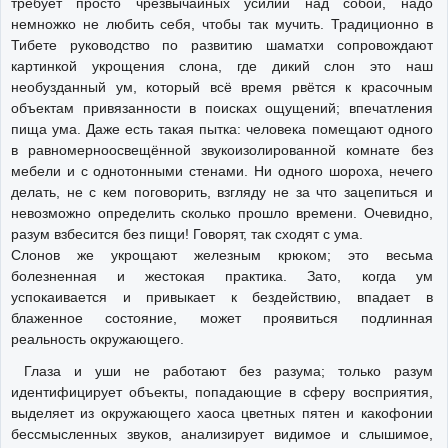
требует просто чрезвычайных усилий над собой, надо
немножко не любить себя, чтобы так мучить. Традиционно в
Тибете руководство по развитию шаматхи сопровождают
картинкой укрощения слона, где дикий слон это наш
необузданный ум, который всё время рвётся к красочным
объектам привязанности в поисках ощущений; впечатления
пища ума. Даже есть такая пытка: человека помещают одного
в равномерноосвещённой звукоизолированной комнате без
мебели и с однотонными стенами. Ни одного шороха, нечего
делать, не с кем поговорить, взгляду не за что зацепиться и
невозможно определить сколько прошло времени. Очевидно,
разум взбесится без пищи! Говорят, так сходят с ума.
Слонов же укрощают железным крюком; это весьма
болезненная и жестокая практика. Зато, когда ум
успокаивается и привыкает к бездействию, впадает в
блаженное состояние, может проявиться подлинная
реальность окружающего.
Глаза и уши не работают без разума; только разум
идентифицирует объекты, попадающие в сферу восприятия,
выделяет из окружающего хаоса цветных пятен и какофонии
бессмысленных звуков, анализирует видимое и слышимое,