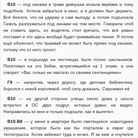
В10
— под окнами в траве девчушка искала верёвки и тому
подобное. Хотела забраться в окно, а я должен был держать.
Всё боялся, что не удержу и сам выпаду, а потом подъехала
Газель разгружаться под окнами на том месте. Говорили чтоб
не ставить здесь, но водитель стал кричать, что всё равно
поставит и что здесь вообще будет трамвайная линия. Я потом
ещё объяснял, что трамвай не может быть прямо под окнами,
потому что от него грохот.
В10
— в подъезде на лестницах было полно школьников.
Посетовал на это бабке, встретившейся на 1 этаже, а она
говорит: «Вас только не хватало со своими сентенциями».
Г9
— напротив, через дорогу, где детская библиотека,
боролся с некой королевой, чтоб силу доказать. Скручивал её.
В10
— на другой стороне улицы около дома у шоссе
встретил в ОС двух подруг, которых давно не видел.
Направились ко мне и только подошли, как я вылетел.
В10-В8
— у меня в квартире было светящееся новогоднее
украшение, которое было как бы порталом в овраг где
теплотрасса. Котик забежал туда и исчез. Я за ним и очутился