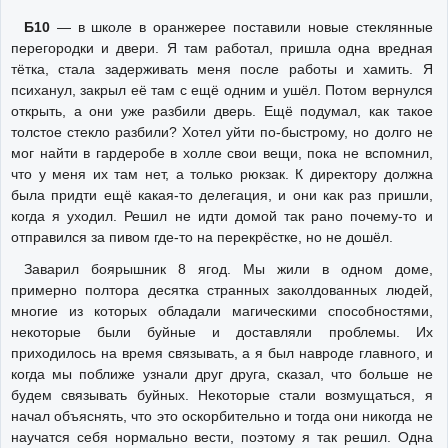
Б10
— в школе в оранжерее поставили новые стеклянные
перегородки и двери. Я там работал, пришла одна вредная
тётка, стала задерживать меня после работы и хамить. Я
психанул, закрыл её там с ещё одним и ушёл. Потом вернулся
открыть, а они уже разбили дверь. Ещё подумал, как такое
толстое стекло разбили? Хотел уйти по-быстрому, но долго не
мог найти в гардеробе в холле свои вещи, пока не вспомнил,
что у меня их там нет, а только рюкзак. К директору должна
была придти ещё какая-то делегация, и они как раз пришли,
когда я уходил. Решил не идти домой так рано почему-то и
отправился за пивом где-то на перекрёстке, но не дошёл.
Заварил боярышник 8 ягод. Мы жили в одном доме,
примерно полтора десятка странных заколдованных людей,
многие из которых обладали магическими способностями,
некоторые были буйные и доставляли проблемы. Их
приходилось на время связывать, а я был навроде главного, и
когда мы поближе узнали друг друга, сказал, что больше не
будем связывать буйных. Некоторые стали возмущаться, я
начал объяснять, что это оскорбительно и тогда они никогда не
научатся себя нормально вести, поэтому я так решил. Одна